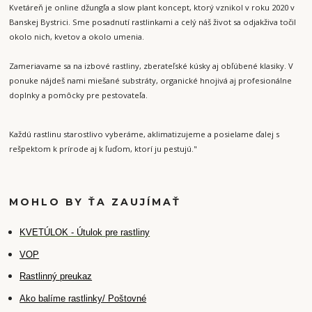
Kvetáreň je online džungľa a slow plant koncept, ktorý vznikol v roku 2020 v
Banskej Bystrici. Sme posadnutí rastlinkami a celý náš život sa odjakživa točil
okolo nich, kvetov a okolo umenia.
Zameriavame sa na izbové rastliny, zberateľské kúsky aj obľúbené klasiky. V
ponuke nájdeš nami miešané substráty, organické hnojivá aj profesionálne
doplnky a pomôcky pre pestovateľa.
Každú rastlinu starostlivo vyberáme, aklimatizujeme a posielame ďalej s
rešpektom k prírode aj k ľuďom, ktorí ju pestujú."
MOHLO BY ŤA ZAUJÍMAŤ
K
VETÚLOK - Útulok pre rastliny
VOP
Rastlinný preukaz
Ako balíme rastlinky/ Poštovné