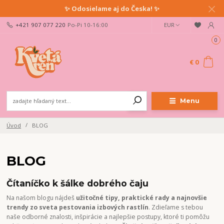
✨ Odosielame aj do Česka! ✨
+421 907 077 220
Po-Pi 10-16:00
EUR
0
€ 0
Menu
Úvod
BLOG
BLOG
Čítaníčko k šálke dobrého čaju
Na našom blogu nájdeš
užitočné tipy, praktické rady a najnovšie
trendy zo sveta pestovania izbových rastlín
. Zdieľame s tebou
naše odborné znalosti, inšpirácie a najlepšie postupy, ktoré ti pomôžu