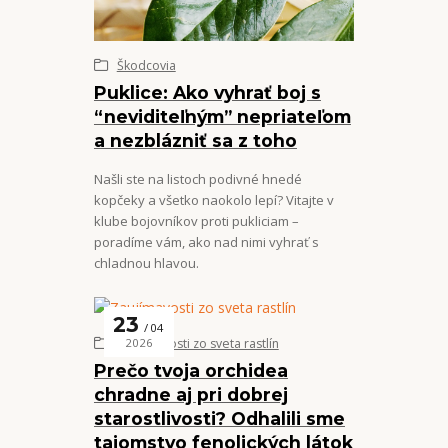
Škodcovia
Puklice: Ako vyhrať boj s
“neviditeľným” nepriateľom
a nezblázniť sa z toho
Našli ste na listoch podivné hnedé
kopčeky a všetko naokolo lepí? Vitajte v
klube bojovníkov proti pukliciam –
poradíme vám, ako nad nimi vyhrať s
chladnou hlavou.
23
04
Zaujímavosti zo sveta rastlín
2026
Prečo tvoja orchidea
chradne aj pri dobrej
starostlivosti? Odhalili sme
tajomstvo fenolických látok