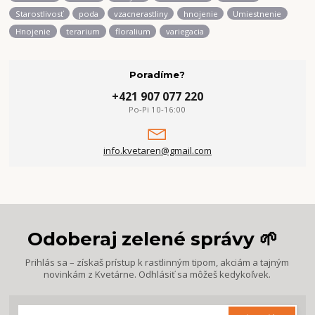
Starostlivosť
poda
vzacnerastliny
hnojenie
Umiestnenie
Hnojenie
terarium
floralium
variegacia
Poradíme?
+421 907 077 220
Po-Pi 10-16:00
info.kvetaren@gmail.com
Odoberaj zelené správy 🌱
Prihlás sa – získaš prístup k rastlinným tipom, akciám a tajným
novinkám z Kvetárne. Odhlásiť sa môžeš kedykoľvek.