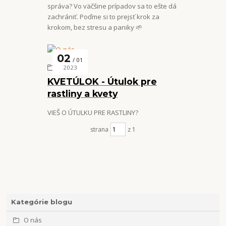
správa? Vo väčšine prípadov sa to ešte dá
zachrániť. Poďme si to prejsť krok za
krokom, bez stresu a paniky 🌱
02
01
O nás
2023
KVETÚLOK - Útulok pre
rastliny a kvety
VIEŠ O ÚTULKU PRE RASTLINY?
strana
z 1
Kategórie blogu
O nás