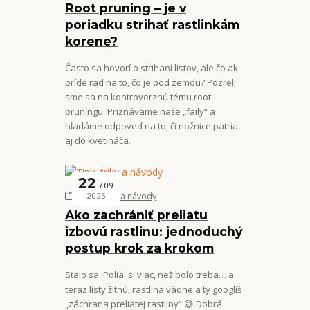
Root pruning – je v
poriadku strihať rastlinkám
korene?
Často sa hovorí o strihaní listov, ale čo ak
príde rad na to, čo je pod zemou? Pozreli
sme sa na kontroverznú tému root
pruningu. Priznávame naše „faily“ a
hľadáme odpoveď na to, či nožnice patria
aj do kvetináča.
22
09
Tipy, triky a návody
2025
Ako zachrániť preliatu
izbovú rastlinu: jednoduchý
postup krok za krokom
Stalo sa. Polial si viac, než bolo treba… a
teraz listy žltnú, rastlina vädne a ty googliš
„záchrana preliatej rastliny“ 😅 Dobrá