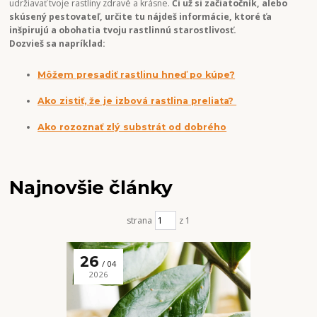
udržiavať tvoje rastliny zdravé a krásne.
Či už si začiatočník, alebo
skúsený pestovateľ, určite tu nájdeš informácie, ktoré ťa
inšpirujú a obohatia tvoju rastlinnú starostlivosť.
Dozvieš sa napríklad:
Môžem presadiť rastlinu hneď po kúpe?
Ako zistiť, že je izbová rastlina preliata?
Ako rozoznať zlý substrát od dobrého
Najnovšie články
strana
z 1
26
04
2026