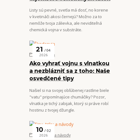
Listy sú pevné, svetla má dosť, no korene
v kvetináči akosi černejú? Možno za to
nemôže tvoja zálievka, ale neviditeľná
chemická vojna v substráte.
21
04
Škodcovia
2026
Ako vyhrať vojnu s vlnatkou
a nezblázniť sa z toho: Naše
osvedčené tipy
Našiel si na svojej obľúbenej rastline biele
"vatu" pripomínajúce chumáčiky? Pozor,
vlnatka je tichý zabijak, ktorý si práve robí
hostinu z tvojej džungle.
10
02
Tipy, triky a návody
2026