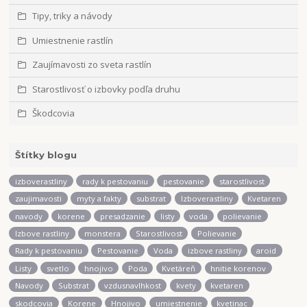
Tipy, triky a návody
Umiestnenie rastlín
Zaujímavosti zo sveta rastlín
Starostlivosť o izbovky podľa druhu
Škodcovia
Štítky blogu
izboverastliny
rady k pestovaniu
pestovanie
starostlivost
zaujimavosti
myty a fakty
substrat
Izboverastliny
Kvetaren
navody
korene
presadzanie
listy
voda
polievanie
Izbove rastliny
monstera
Starostlivost
Polievanie
Rady k pestovaniu
Pestovanie
Voda
izbove rastliny
aroid
Listy
svetlo
hnojivo
Poda
Kvetáreň
hnitie korenov
Navody
Substrat
vzdusnavlhkost
kvety
kvetaren
skodcovia
Korene
Hnojivo
umiestnenie
kvetinac