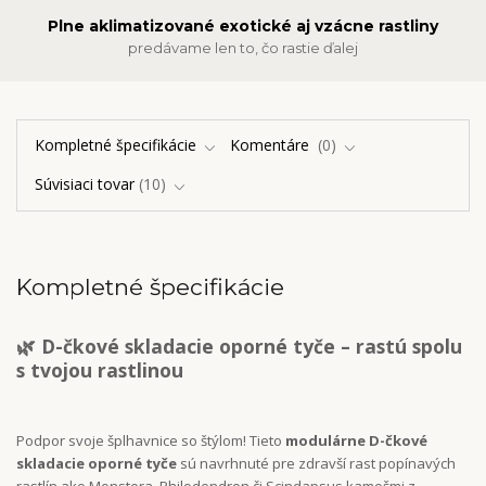
Plne aklimatizované exotické aj vzácne rastliny
predávame len to, čo rastie ďalej
Kompletné špecifikácie
Komentáre
0
Súvisiaci tovar
10
Kompletné špecifikácie
🌿 D-čkové skladacie oporné tyče – rastú spolu
s tvojou rastlinou
Podpor svoje šplhavnice so štýlom! Tieto
modulárne D-čkové
skladacie oporné tyče
sú navrhnuté pre zdravší rast popínavých
rastlín ako Monstera, Philodendron či Scindapsus kamošmi z