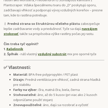
Plantscraper. Vďaka špeciálnemu tvaru do „D“ poskytujú oporu,
zadržiavajú vlhkosť a podporujú vývoj vzdušných koreňov – presne
tam, kde to rastlina potrebuje.
💧
Predná strana so štruktúrou včelieho plástu
zabezpečuje
lepšie zadržiavanie vody a priedušnosť. Tyče sa dajú
navzájom
stokovať
, takže sa prispôsobia výške rastliny počas jej rastu.
Čím treba tyč vyplniť?
1.
Rašelinník
2. Šplhák
- náš vlastný
vzdušný substrát
mix pre oporné tyče
✅ Vlastnosti:
Materiál:
BPA-free polypropylén / PET plast
Dizajn:
Predná ventilácia pre vlhkosť, zadná strana hladká
pre stabilitu
Farby na výber:
číra, matná číra, biela, čierna
Stohovateľné:
áno, až do 5 kusov (pri viac ako 2 kusoch
odporúčame použiť stojan)
Znovupoužiteľné:
áno, dajú sa rozobrať a vyčistiť