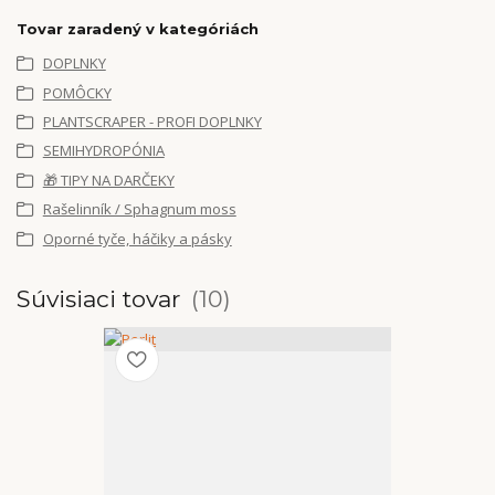
Tovar zaradený v kategóriách
DOPLNKY
POMÔCKY
PLANTSCRAPER - PROFI DOPLNKY
SEMIHYDROPÓNIA
🎁 TIPY NA DARČEKY
Rašelinník / Sphagnum moss
Oporné tyče, háčiky a pásky
Súvisiaci tovar
10