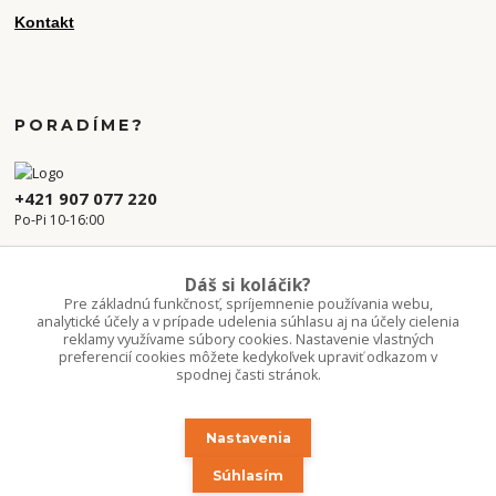
Kontakt
PORADÍME?
+421 907 077 220
Po-Pi 10-16:00
info.kvetaren@gmail.com
Dáš si koláčik?
Pre základnú funkčnosť, spríjemnenie používania webu,
analytické účely a v prípade udelenia súhlasu aj na účely cielenia
reklamy využívame súbory cookies. Nastavenie vlastných
preferencií cookies môžete kedykoľvek upraviť odkazom v
spodnej časti stránok.
Nastavenia
Upravit sběr cookies.
Súhlasím