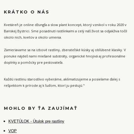
KRÁTKO O NÁS
Kvetáreň je online džungľa a slow plant koncept, ktorý vznikol v roku 2020 v
Banskej Bystrici. Sme posadnutí rastlinkami a celý náš život sa odjakživa točil
okolo nich, kvetov a okolo umenia.
Zameriavame sa na izbové rastliny, zberateľské kúsky aj obľúbené klasiky. V
ponuke nájdeš nami miešané substráty, organické hnojivá aj profesionálne
doplnky a pomôcky pre pestovateľa.
Každú rastlinu starostlivo vyberáme, aklimatizujeme a posielame ďalej s
rešpektom k prírode aj k ľuďom, ktorí ju pestujú."
MOHLO BY ŤA ZAUJÍMAŤ
K
VETÚLOK - Útulok pre rastliny
VOP