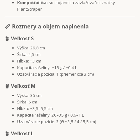
Kompatibilita:
so stojanmi a zavlažovačmi značky
PlantScraper
📏 Rozmery a objem naplnenia
🪴 Veľkosť S
Výška: 29,8 cm
Šírka: 4,5 cm
Hĺbka: ~3 cm
Kapacita rašeliny: ~15 g / ~0,4 L
Uzatváracia pozícia: 1 (priemer cca 3 cm)
🪴 Veľkosť M
Výška: 35 cm
Šírka: 6 cm
Hĺbka: ~3,5–5,5 cm
Kapacita rašeliny: 20–35 g / 0,6–1 L
Uzatváracie pozície: 3 (Ø ~3,5 / 4 / 5,5 cm)
🪴 Veľkosť L