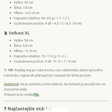
Výška: 40 cm
Šírka: 7,8 cm
Hĺbka: ~4,5–8 cm
Kapacita rašeliny: 40–60 g / 1,1–1,7 L
Uzatváracie pozície: 4 (Ø ~4,5 / 5 / 6,5 / 8 cm)
🪴 Veľkosť XL
Výška: 58 cm
Šírka: 9,8 cm
Hĺbka: ~5–9 cm
Kapacita rašeliny: 70–110 g / 2–3 L
Uzatváracie pozície: 4 (Ø ~5 / 6 / 7 / 9 cm)
💡
TIP:
Radšej maj po ruke trochu viac rašelinníka alebo tyčového
substrátu, najmä ak plánuješ tyč nastaviť do širšej pozície.
Rašelinník
nie je súčasťou tohto balenia. Na fotkách je použitý len na
ilustračné účely.
Prikúpiť si ho môžeš
TU.
❓ Najčastejšie otázky: