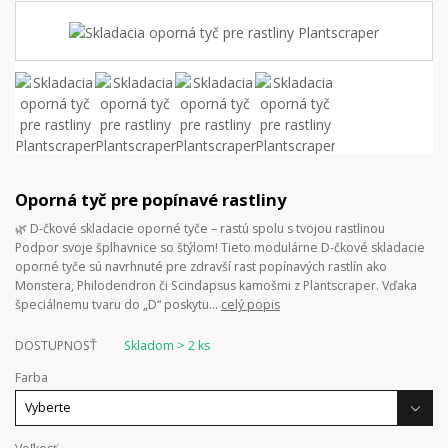
Oporná tyč pre popínavé rastliny
🌿 D-čkové skladacie oporné tyče – rastú spolu s tvojou rastlinou
Podpor svoje šplhavnice so štýlom! Tieto modulárne D-čkové skladacie
oporné tyče sú navrhnuté pre zdravší rast popínavých rastlín ako
Monstera, Philodendron či Scindapsus kamošmi z Plantscraper. Vďaka
špeciálnemu tvaru do „D“ poskytu...
celý popis
DOSTUPNOSŤ
Skladom > 2 ks
Farba