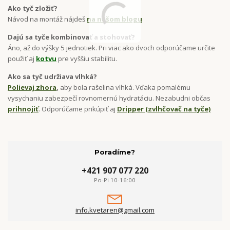
Ako tyč zložiť?
Návod na montáž nájdeš
na našom blogu
Dajú sa tyče kombinovať a stohovať?
Áno, až do výšky 5 jednotiek. Pri viac ako dvoch odporúčame určite
použiť aj
kotvu
pre vyššiu stabilitu.
Ako sa tyč udržiava vlhká?
Polievaj zhora
,
aby bola rašelina vlhká. Vďaka pomalému
vysychaniu zabezpečí rovnomernú hydratáciu. Nezabudni občas
prihnojiť
. Odporúčame prikúpiť aj
Dripper (zvlhčovač na tyče)
Poradíme?
+421 907 077 220
Po-Pi 10-16:00
info.kvetaren@gmail.com