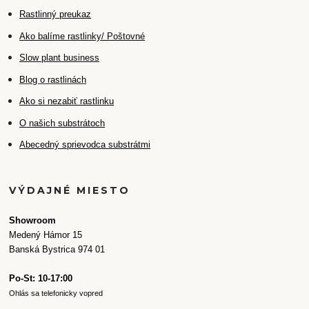
Rastlinný preukaz
Ako balíme rastlinky/ Poštovné
Slow plant business
Blog o rastlinách
Ako si nezabiť rastlinku
O našich substrátoch
Abecedný sprievodca substrátmi
VÝDAJNÉ MIESTO
Showroom
Medený Hámor 15
Banská Bystrica 974 01
Po-St: 10-17:00
Ohlás sa telefonicky vopred