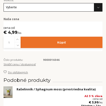
Veľkosť
Naša cena
cena od
€ 4,99
/
ks
Kúpiť
Číslo produktu:
9000016046
Strážiť cenu / dostupnosť
Do obľúbených
Podobné produkty
Rašelinník / Sphagnum moss (prvotriedna kvalita)
Až 3 % zľava
cena od
€ 3,99
/
ks
Skladom > 2 ks