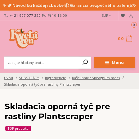
✨ 🌿 Návod ku každej izbovke 📦 Garancia bezpečného balenia ✨
+421 907 077 220
Po-Pi 10-16:00
EUR
0
€ 0
Menu
Úvod
SUBSTRÁTY
Ingrediencie
Rašelinník / Sphagnum moss
Skladacia oporná tyč pre rastliny Plantscraper
Skladacia oporná tyč pre
rastliny Plantscraper
TOP produkt