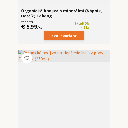
Organické hnojivo s minerálmi (Vápnik,
Horčík) CalMag
cena od
SKLADOM
€ 5,99
/
ks
> 2 ks
Zvoliť variant