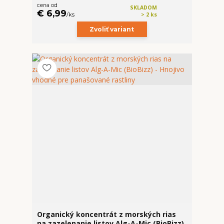
cena od
SKLADOM
€ 6,99
/
ks
> 2 ks
Zvoliť variant
Organický koncentrát z morských rias
na zazelenanie listov Alg-A-Mic (BioBizz)