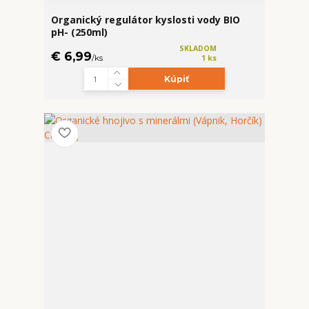
Organický regulátor kyslosti vody BIO
pH- (250ml)
SKLADOM
€ 6,99
/
ks
1 ks
Kúpiť