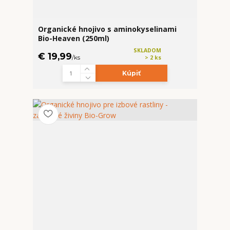
Organické hnojivo s aminokyselinami
Bio-Heaven (250ml)
SKLADOM
€ 19,99
/
ks
> 2 ks
Kúpiť