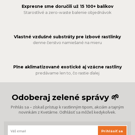
Expresne sme doručili už 15 100+ balíkov
Starostlivé a zero-waste balenie objednávok
Vlastné vzdušné substráty pre izbové rastlinky
denne čerstvo namiešané na mieru
Plne aklimatizované exotické aj vzácne rastliny
predávame len to, čo rastie ďalej
Odoberaj zelené správy 🌱
Prihlás sa – získaš prístup k rastlinným tipom, akciám a tajným
novinkám z Kvetárne. Odhlásiť sa môžeš kedykoľvek.
Prihlásiť sa