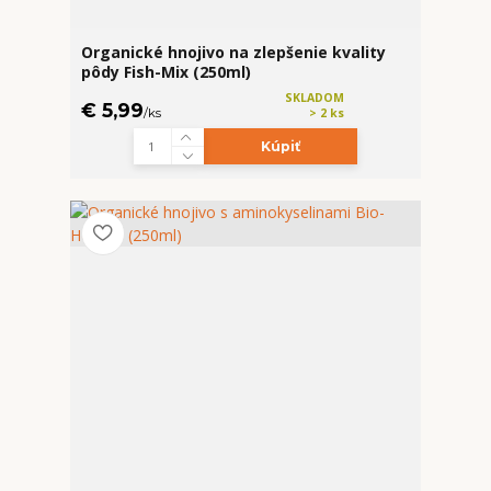
Organické hnojivo na zlepšenie kvality
pôdy Fish-Mix (250ml)
SKLADOM
€ 5,99
/
ks
> 2 ks
Kúpiť