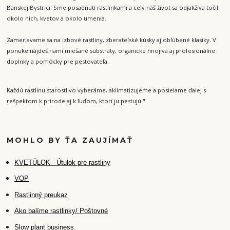
Banskej Bystrici. Sme posadnutí rastlinkami a celý náš život sa odjakživa točil
okolo nich, kvetov a okolo umenia.
Zameriavame sa na izbové rastliny, zberateľské kúsky aj obľúbené klasiky. V
ponuke nájdeš nami miešané substráty, organické hnojivá aj profesionálne
doplnky a pomôcky pre pestovateľa.
Každú rastlinu starostlivo vyberáme, aklimatizujeme a posielame ďalej s
rešpektom k prírode aj k ľuďom, ktorí ju pestujú."
MOHLO BY ŤA ZAUJÍMAŤ
K
VETÚLOK - Útulok pre rastliny
VOP
Rastlinný preukaz
Ako balíme rastlinky/ Poštovné
Slow plant business