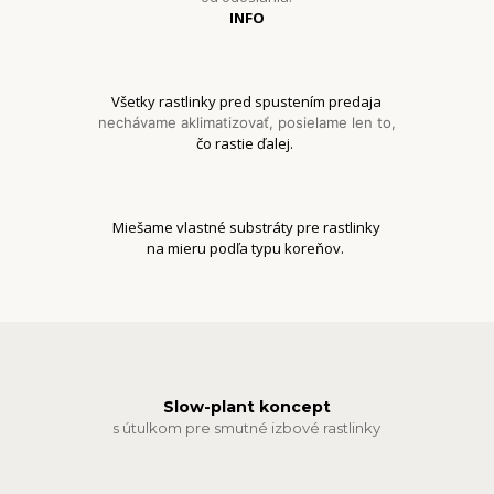
INFO
Všetky rastlinky pred spustením predaja
nechávame aklimatizovať, posielame len to,
čo rastie ďalej.
Miešame vlastné substráty pre rastlinky
na mieru podľa typu koreňov.
Slow-plant koncept
s útulkom pre smutné izbové rastlinky