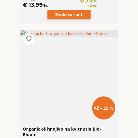
SKLADOM
€ 13,99
/
ks
> 2 ks
Zvoliť variant
Až - 22 %
Organické hnojivo na kvitnutie Bio-
Bloom