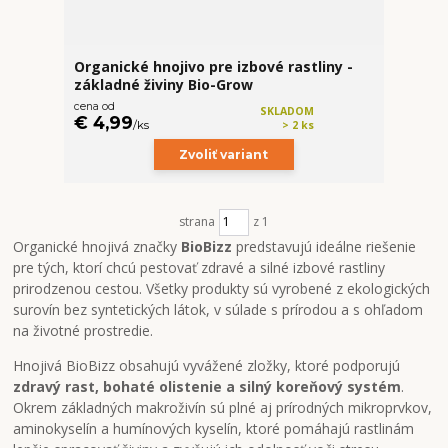
Organické hnojivo pre izbové rastliny -
základné živiny Bio-Grow
cena od
SKLADOM
€ 4,99
/
ks
> 2 ks
Zvoliť variant
strana
z 1
Organické hnojivá značky
BioBizz
predstavujú ideálne riešenie
pre tých, ktorí chcú pestovať zdravé a silné izbové rastliny
prirodzenou cestou. Všetky produkty sú vyrobené z ekologických
surovín bez syntetických látok, v súlade s prírodou a s ohľadom
na životné prostredie.
Hnojivá BioBizz obsahujú vyvážené zložky, ktoré podporujú
zdravý rast, bohaté olistenie a silný koreňový systém
.
Okrem základných makroživín sú plné aj prírodných mikroprvkov,
aminokyselín a humínových kyselín, ktoré pomáhajú rastlinám