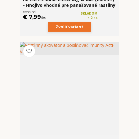
- Hnojivo vhodné pre panašované rastliny
cena od
SKLADOM
€ 7,99
/
ks
> 2 ks
Zvoliť variant