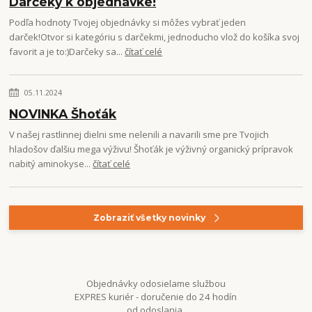
Darčeky k objednávke!
Podľa hodnoty Tvojej objednávky si môžes vybrať jeden
darček!Otvor si kategóriu s darčekmi, jednoducho vlož do košíka svoj
favorit a je to:)Darčeky sa...
čítať celé
05.11.2024
NOVINKA Šhoťák
V našej rastlinnej dielni sme nelenili a navarili sme pre Tvojich
hladošov ďalšiu mega výživu! Šhoťák je výživný organický prípravok
nabitý aminokyse...
čítať celé
Zobraziť všetky novinky
Objednávky odosielame službou
EXPRES kuriér - doručenie do 24 hodín
od odoslania.