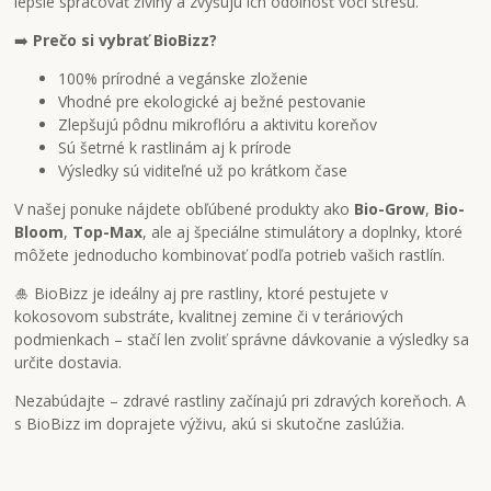
lepšie spracovať živiny a zvyšujú ich odolnosť voči stresu.
➡️
Prečo si vybrať BioBizz?
100% prírodné a vegánske zloženie
Vhodné pre ekologické aj bežné pestovanie
Zlepšujú pôdnu mikroflóru a aktivitu koreňov
Sú šetrné k rastlinám aj k prírode
Výsledky sú viditeľné už po krátkom čase
V našej ponuke nájdete obľúbené produkty ako
Bio-Grow
,
Bio-
Bloom
,
Top-Max
, ale aj špeciálne stimulátory a doplnky, ktoré
môžete jednoducho kombinovať podľa potrieb vašich rastlín.
🎍 BioBizz je ideálny aj pre rastliny, ktoré pestujete v
kokosovom substráte, kvalitnej zemine či v teráriových
podmienkach – stačí len zvoliť správne dávkovanie a výsledky sa
určite dostavia.
Nezabúdajte – zdravé rastliny začínajú pri zdravých koreňoch. A
s BioBizz im doprajete výživu, akú si skutočne zaslúžia.