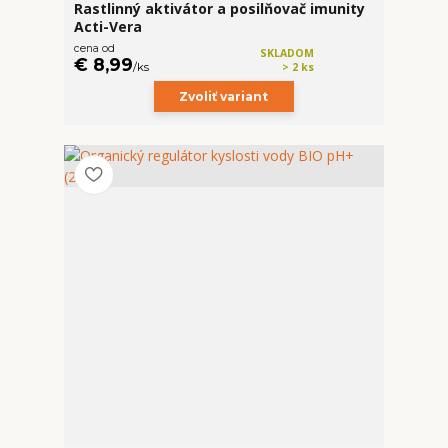
Rastlinný aktivátor a posilňovač imunity
Acti-Vera
cena od
SKLADOM
€ 8,99
/
ks
> 2 ks
Zvoliť variant