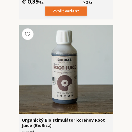
€ 0,39
/
ks
> 2 ks
Zvoliť variant
Organický Bio stimulátor koreňov Root
Juice (BioBizz)
cena od