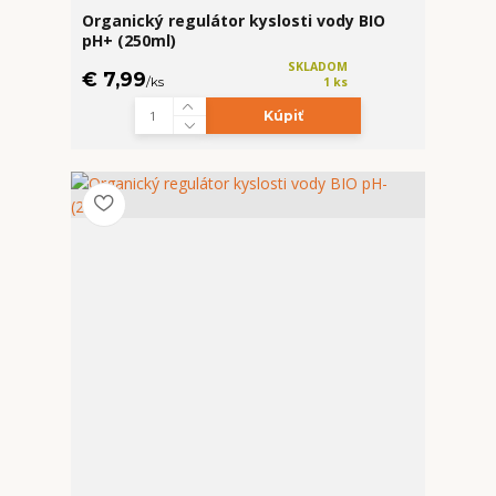
Organický regulátor kyslosti vody BIO
pH+ (250ml)
SKLADOM
€ 7,99
/
ks
1 ks
Kúpiť