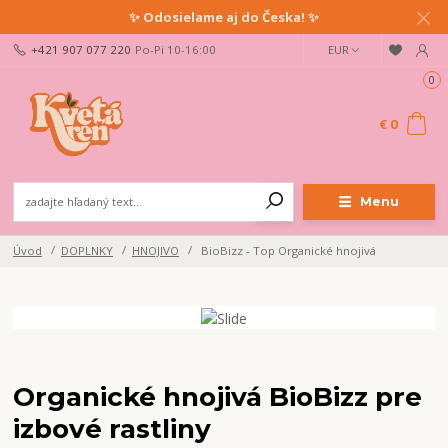
✨ Odosielame aj do Česka! ✨
+421 907 077 220
Po-Pi 10-16:00
EUR
0
€ 0
Menu
Úvod
DOPLNKY
HNOJIVO
BioBizz - Top Organické hnojivá
Organické hnojivá BioBizz pre
izbové rastliny