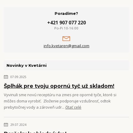
Poradíme?
+421 907 077 220
Po-Pi 10-16:00
info.kvetaren@gmail.com
Novinky v Kvetárni
07.09.2025
Šplhák pre tvoju opornú tyč už skladom!
Vyvinuli sme novú receptúru na zmes pre oporné tyče, ktoré si
môžes doma vyrobiť. Zloženie podporuje vzdušnosť, odtok
prebytočnej vody a zároveň udr...
čítať celé
29.07.2024