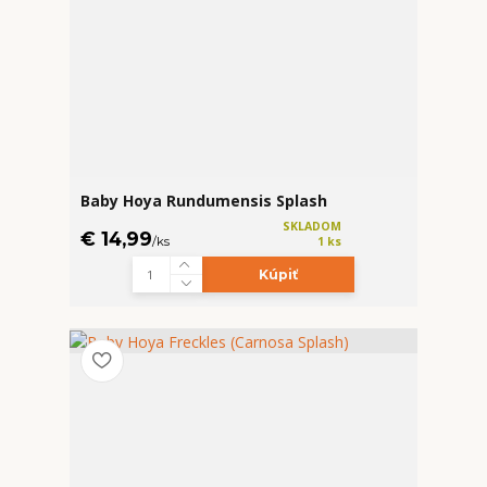
Baby Hoya Rundumensis Splash
SKLADOM
€ 14,99
/
ks
1 ks
Kúpiť