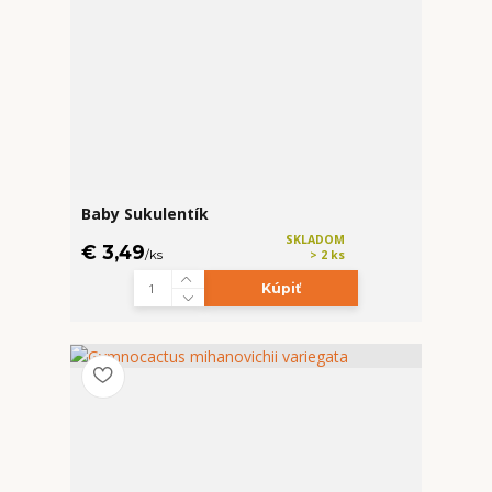
Baby Sukulentík
SKLADOM
€ 3,49
/
ks
> 2 ks
Kúpiť