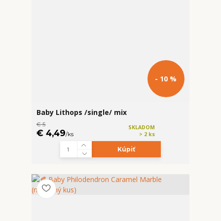
- 10 %
Baby Lithops /single/ mix
€ 5
SKLADOM
€ 4,49
/
ks
> 2 ks
Kúpiť