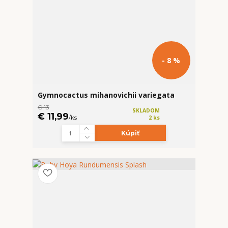
- 8 %
Gymnocactus mihanovichii variegata
€ 13
SKLADOM
€ 11,99
/
ks
2 ks
Kúpiť