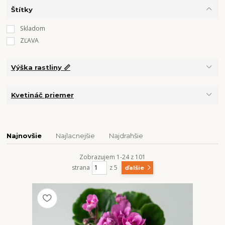
Štítky
Skladom
ZĽAVA
Výška rastliny 📏
Kvetináč priemer
Najnovšie
Najlacnejšie
Najdrahšie
Zobrazujem 1-24 z 101
strana
z 5
ďalšie