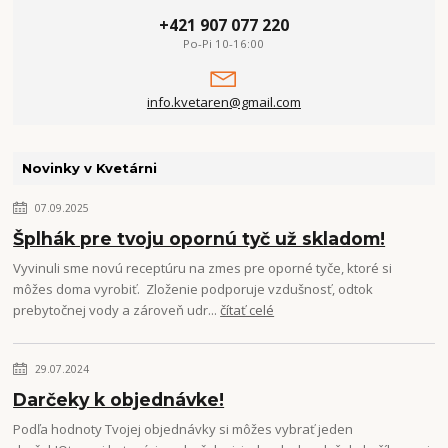
+421 907 077 220
Po-Pi 10-16:00
info.kvetaren@gmail.com
Novinky v Kvetárni
07.09.2025
Šplhák pre tvoju opornú tyč už skladom!
Vyvinuli sme novú receptúru na zmes pre oporné tyče, ktoré si
môžes doma vyrobiť. Zloženie podporuje vzdušnosť, odtok
prebytočnej vody a zároveň udr...
čítať celé
29.07.2024
Darčeky k objednávke!
Podľa hodnoty Tvojej objednávky si môžes vybrať jeden