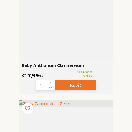
Baby Anthurium Clarinervium
SKLADOM
€ 7,99
/
ks
> 2 ks
Kúpiť