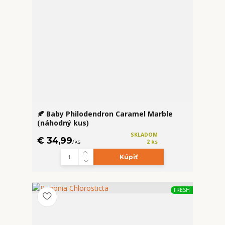
🍂 Baby Philodendron Caramel Marble
(náhodný kus)
SKLADOM
€ 34,99
/
ks
2 ks
Kúpiť
FRESH