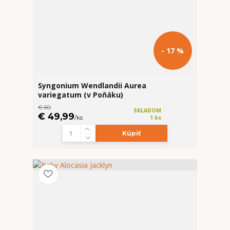
- 17 %
Syngonium Wendlandii Aurea
variegatum (v Poňáku)
€ 60
SKLADOM
€ 49,99
/
ks
1 ks
Kúpiť