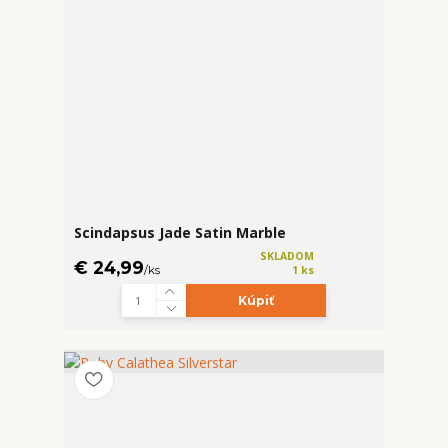
Scindapsus Jade Satin Marble
SKLADOM
€ 24,99
/
ks
1 ks
Kúpiť