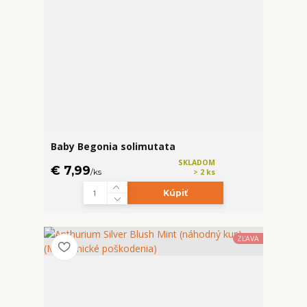
Baby Begonia solimutata
SKLADOM
€ 7,99
/
ks
> 2 ks
Kúpiť
ZĽAVA