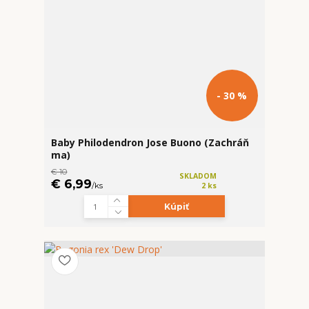
- 30 %
Baby Philodendron Jose Buono (Zachráň
ma)
€ 10
SKLADOM
€ 6,99
/
ks
2 ks
Kúpiť