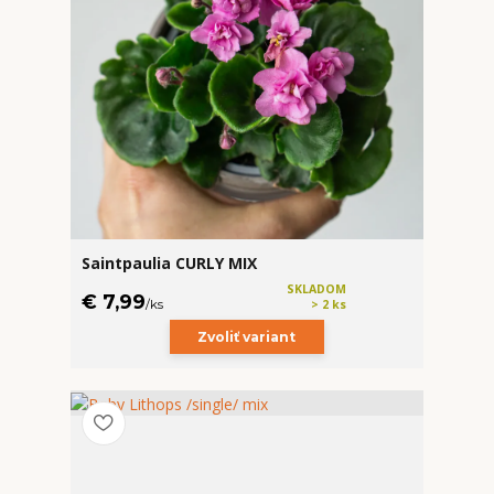
Saintpaulia CURLY MIX
SKLADOM
€ 7,99
/
ks
> 2 ks
Zvoliť variant