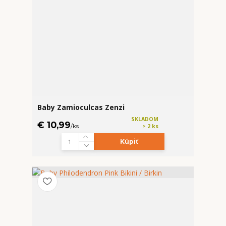
Baby Zamioculcas Zenzi
SKLADOM
€ 10,99
/
ks
> 2 ks
Kúpiť