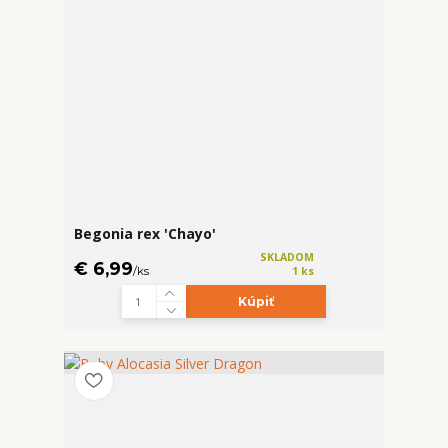
Begonia rex 'Chayo'
SKLADOM
€ 6,99
/
ks
1 ks
Kúpiť