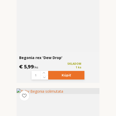
Begonia rex 'Dew Drop'
SKLADOM
€ 5,99
/
ks
1 ks
Kúpiť