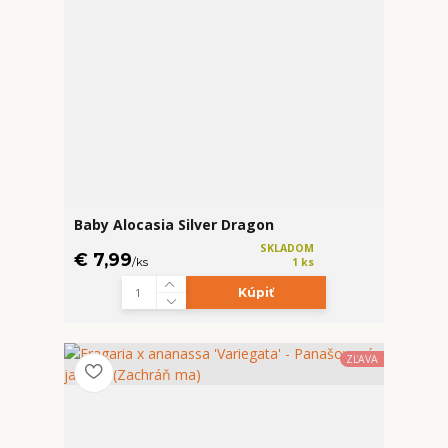
Baby Alocasia Silver Dragon
SKLADOM
€ 7,99
/
ks
1 ks
Kúpiť
ZĽAVA