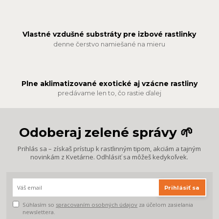
Vlastné vzdušné substráty pre izbové rastlinky
denne čerstvo namiešané na mieru
Plne aklimatizované exotické aj vzácne rastliny
predávame len to, čo rastie ďalej
Odoberaj zelené správy 🌱
Prihlás sa – získaš prístup k rastlinným tipom, akciám a tajným
novinkám z Kvetárne. Odhlásiť sa môžeš kedykoľvek.
Prihlásiť sa
Súhlasím so
spracovaním osobných údajov
za účelom zasielania
newslettera.