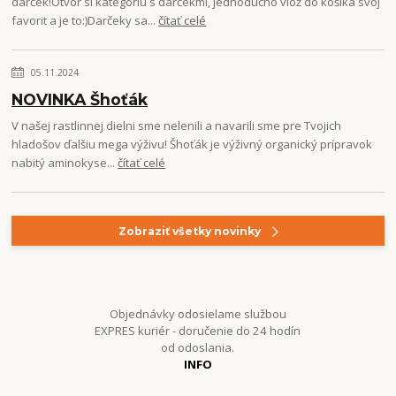
darček!Otvor si kategóriu s darčekmi, jednoducho vlož do košíka svoj
favorit a je to:)Darčeky sa...
čítať celé
05.11.2024
NOVINKA Šhoťák
V našej rastlinnej dielni sme nelenili a navarili sme pre Tvojich
hladošov ďalšiu mega výživu! Šhoťák je výživný organický prípravok
nabitý aminokyse...
čítať celé
Zobraziť všetky novinky
Objednávky odosielame službou
EXPRES kuriér - doručenie do 24 hodín
od odoslania.
INFO