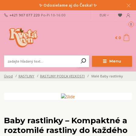
✨ Odosielame aj do Česka! ✨
+421 907 077 220
Po-Pi 10-16:00
EUR
0
€ 0
Menu
Úvod
RASTLINY
RASTLINY PODĽA VEĽKOSTI
Malé Baby rastlinky
Baby rastlinky – Kompaktné a
roztomilé rastliny do každého