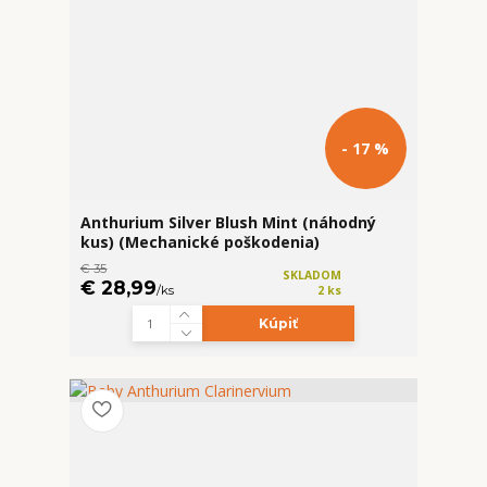
- 17 %
Anthurium Silver Blush Mint (náhodný
kus) (Mechanické poškodenia)
€ 35
SKLADOM
€ 28,99
/
ks
2 ks
Kúpiť