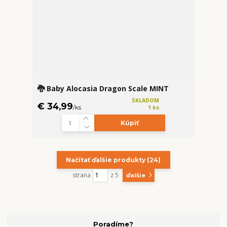
🐉 Baby Alocasia Dragon Scale MINT
SKLADOM
€ 34,99
/
ks
1 ks
Kúpiť
Načítať ďalšie produkty (24)
strana
z 5
ďalšie
Poradíme?