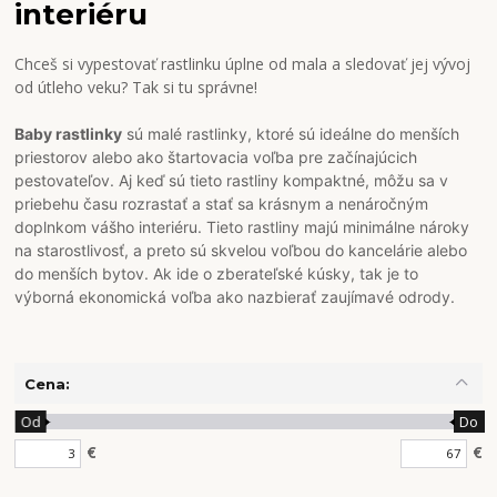
interiéru
Chceš si vypestovať rastlinku úplne od mala a sledovať jej vývoj
od útleho veku? Tak si tu správne!
Baby rastlinky
sú malé rastlinky, ktoré sú ideálne do menších
priestorov alebo ako štartovacia voľba pre začínajúcich
pestovateľov. Aj keď sú tieto rastliny kompaktné, môžu sa v
priebehu času rozrastať a stať sa krásnym a nenáročným
doplnkom vášho interiéru.
Tieto rastliny majú minimálne nároky
na starostlivosť, a preto sú skvelou voľbou do kancelárie alebo
do menších bytov. Ak ide o zberateľské kúsky, tak je to
výborná ekonomická voľba ako nazbierať zaujímavé odrody.
Cena:
Od
Do
€
€