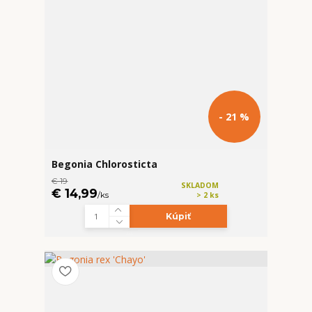
- 21 %
Begonia Chlorosticta
€ 19
SKLADOM
€ 14,99
/
ks
> 2 ks
Kúpiť