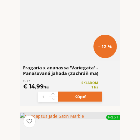
- 12 %
Fragaria x ananassa 'Variegata' -
Panašovaná jahoda (Zachráň ma)
€ 17
SKLADOM
€ 14,99
/
ks
1 ks
Kúpiť
FRESH