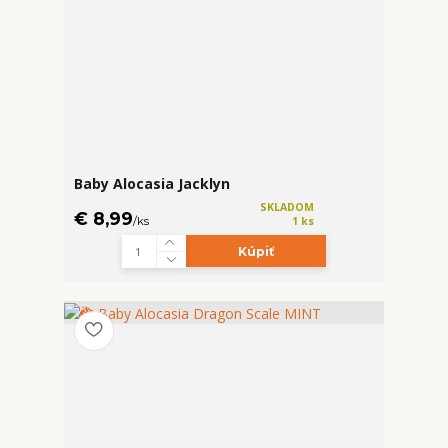
Baby Alocasia Jacklyn
SKLADOM
€ 8,99
/
ks
1 ks
Kúpiť