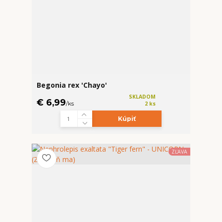
Begonia rex 'Chayo'
SKLADOM
€ 6,99
/
ks
2 ks
Kúpiť
ZĽAVA