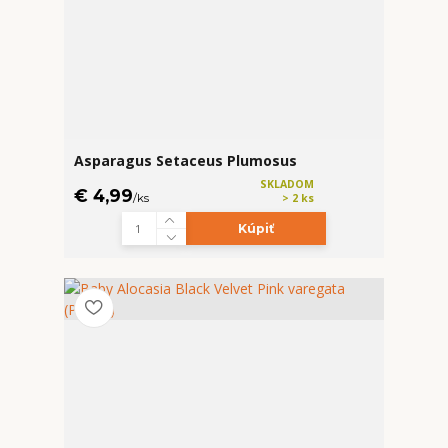
Asparagus Setaceus Plumosus
SKLADOM
€ 4,99
/
ks
> 2 ks
Kúpiť