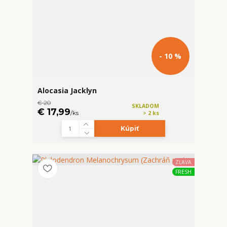
- 10 %
Alocasia Jacklyn
€ 20
SKLADOM
€ 17,99
/
ks
> 2 ks
Kúpiť
ZĽAVA
FRESH