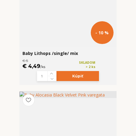
- 10 %
Baby Lithops /single/ mix
€ 5
SKLADOM
€ 4,49
/
ks
> 2 ks
Kúpiť