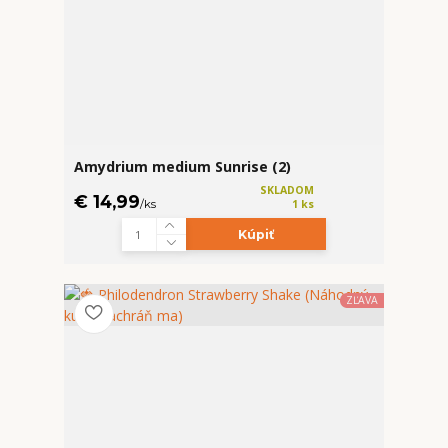
Amydrium medium Sunrise (2)
SKLADOM
€ 14,99
/
ks
1 ks
Kúpiť
ZĽAVA