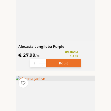
Alocasia Longiloba Purple
SKLADOM
€ 27,99
/
ks
> 2 ks
Kúpiť