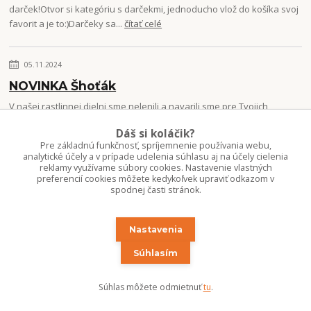
darček!Otvor si kategóriu s darčekmi, jednoducho vlož do košíka svoj
favorit a je to:)Darčeky sa...
čítať celé
05.11.2024
NOVINKA Šhoťák
V našej rastlinnej dielni sme nelenili a navarili sme pre Tvojich
hladošov ďalšiu mega výživu! Šhoťák je výživný organický prípravok
Dáš si koláčik?
nabitý aminokyse...
čítať celé
Pre základnú funkčnosť, spríjemnenie používania webu,
analytické účely a v prípade udelenia súhlasu aj na účely cielenia
reklamy využívame súbory cookies. Nastavenie vlastných
preferencií cookies môžete kedykoľvek upraviť odkazom v
spodnej časti stránok.
Zobraziť všetky novinky
Nastavenia
Súhlasím
Objednávky odosielame službou
EXPRES kuriér - doručenie do 24 hodín
od odoslania.
Súhlas môžete odmietnuť
tu
.
INFO