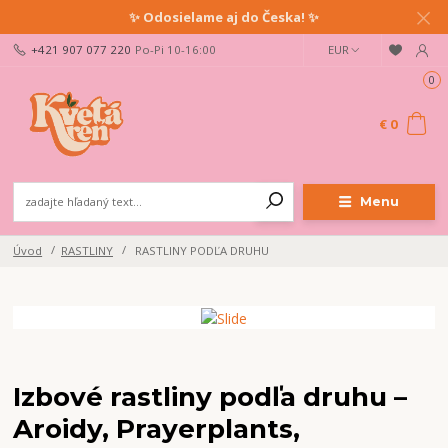
✨ Odosielame aj do Česka! ✨
+421 907 077 220
Po-Pi 10-16:00
EUR
0
€ 0
Menu
Úvod
RASTLINY
RASTLINY PODĽA DRUHU
Izbové rastliny podľa druhu –
Aroidy, Prayerplants,