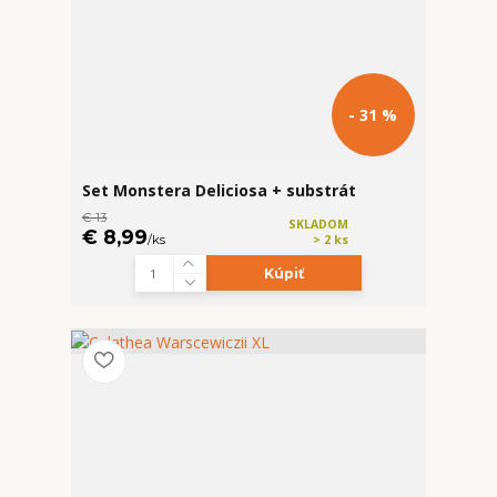
- 31 %
Set Monstera Deliciosa + substrát
€ 13
SKLADOM
€ 8,99
/
ks
> 2 ks
Kúpiť