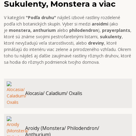
Sukulenty, Monstera a viac
V kategórii
"Podľa druhu"
nájdeš izbové rastliny rozdelené
podľa ich botanických skupín. Vyber si medzi
aroidmi
(ako
je
monstera, anthurium
alebo
philodendron
),
prayerplants
,
ktoré sú známe svojimi pestrofarebnými listami,
sukulenty
,
ktoré nevyžadujú veľa starostlivosti, alebo
dreviny
, ktoré
prinášajú do interiéru viac zelene a prirodzeného vzhľadu. Okrem
toho tu nájdeš aj ďalšie zaujímavé rastliny rôznych druhov, ktoré
sa hodia do rôznych podmienok tvojho domova.
Alocasia/ Caladium/ Oxalis
Aroidy (Monstera/ Philodendron/
Anthurium)