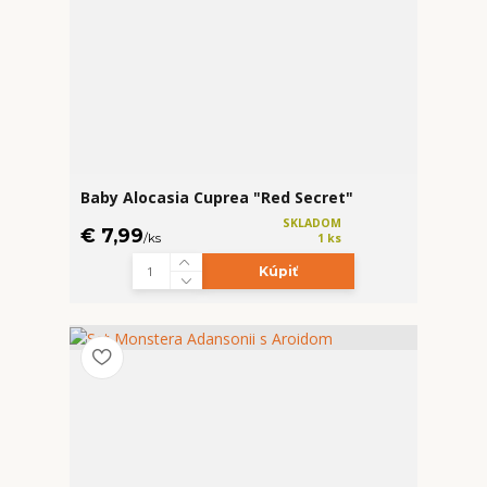
Baby Alocasia Cuprea "Red Secret"
SKLADOM
€ 7,99
/
ks
1 ks
Kúpiť