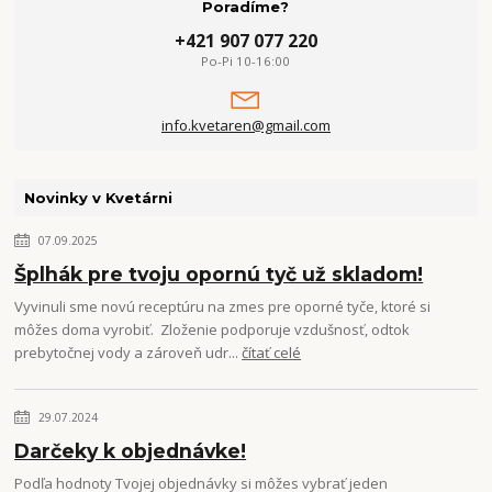
Poradíme?
+421 907 077 220
Po-Pi 10-16:00
info.kvetaren@gmail.com
Novinky v Kvetárni
07.09.2025
Šplhák pre tvoju opornú tyč už skladom!
Vyvinuli sme novú receptúru na zmes pre oporné tyče, ktoré si
môžes doma vyrobiť. Zloženie podporuje vzdušnosť, odtok
prebytočnej vody a zároveň udr...
čítať celé
29.07.2024
Darčeky k objednávke!
Podľa hodnoty Tvojej objednávky si môžes vybrať jeden