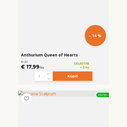
- 14 %
Anthurium Queen of Hearts
€ 21
SKLADOM
€ 17,99
/
ks
> 2 ks
Kúpiť
FRESH