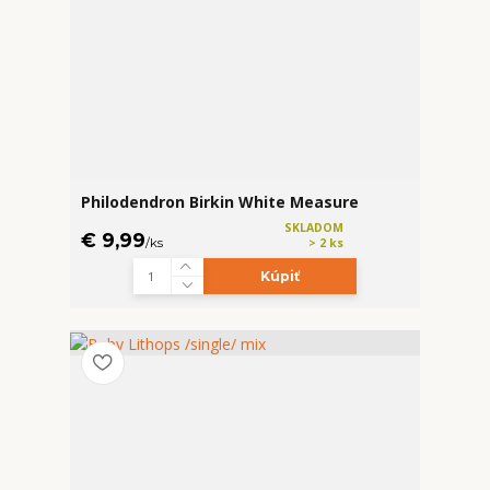
Philodendron Birkin White Measure
SKLADOM
€ 9,99
/
ks
> 2 ks
Kúpiť