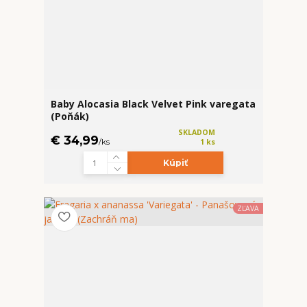
Baby Alocasia Black Velvet Pink varegata
(Poňák)
SKLADOM
€ 34,99
/
ks
1 ks
Kúpiť
ZĽAVA