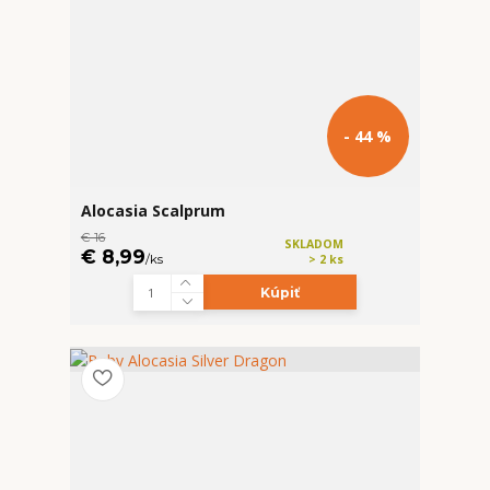
- 44 %
Alocasia Scalprum
€ 16
SKLADOM
€ 8,99
/
ks
> 2 ks
Kúpiť