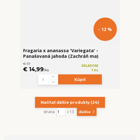
- 12 %
Fragaria x ananassa 'Variegata' -
Panašovaná jahoda (Zachráň ma)
€ 17
SKLADOM
€ 14,99
/
ks
1 ks
Kúpiť
Načítať ďalšie produkty (24)
strana
z 13
ďalšie