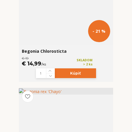
- 21 %
Begonia Chlorosticta
€ 19
SKLADOM
€ 14,99
/
ks
> 2 ks
Kúpiť