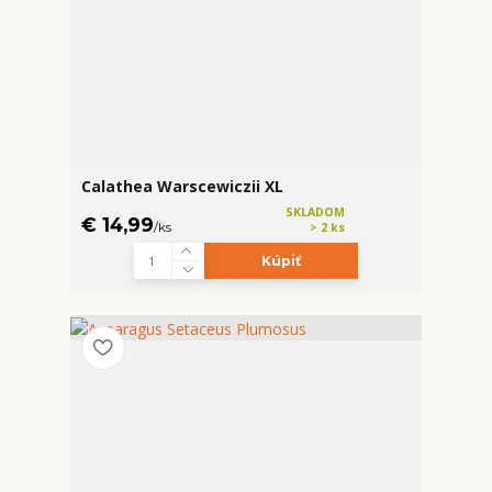
Calathea Warscewiczii XL
SKLADOM
€ 14,99
/
ks
> 2 ks
Kúpiť