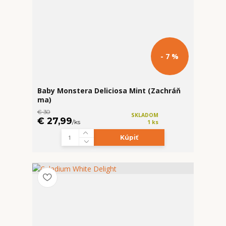
- 7 %
Baby Monstera Deliciosa Mint (Zachráň
ma)
€ 30
SKLADOM
€ 27,99
/
ks
1 ks
Kúpiť