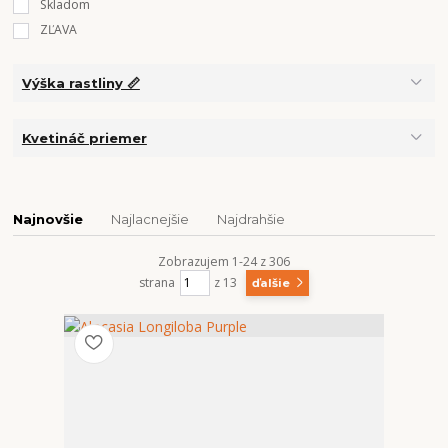
Skladom
ZĽAVA
Výška rastliny 📏
Kvetináč priemer
Najnovšie
Najlacnejšie
Najdrahšie
Zobrazujem 1-24 z 306
strana
z 13
ďalšie