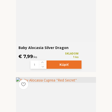
Baby Alocasia Silver Dragon
SKLADOM
€ 7,99
/
ks
1 ks
Kúpiť