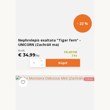
- 22 %
Nephrolepis exaltata "Tiger fern" -
UNICORN (Zachráň ma)
€ 45
SKLADOM
€ 34,99
/
ks
2 ks
Kúpiť
ZĽAVA