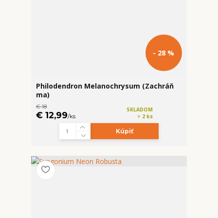
- 28 %
Philodendron Melanochrysum (Zachráň
ma)
€ 18
SKLADOM
€ 12,99
/
ks
> 2 ks
Kúpiť