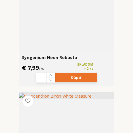
Syngonium Neon Robusta
SKLADOM
€ 7,99
/
ks
> 2 ks
Kúpiť