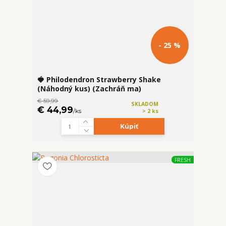
- 25 %
🍓 Philodendron Strawberry Shake
(Náhodný kus) (Zachráň ma)
€ 59,99
SKLADOM
€ 44,99
/
ks
> 2 ks
Kúpiť
FRESH