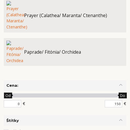
Prayer (Calathea/ Maranta/ Ctenanthe)
Paprade/ Fitónia/ Orchidea
Cena:
Od
Do
€
€
Štítky