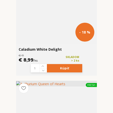
- 18 %
Caladium White Delight
€ 11
SKLADOM
€ 8,99
/
ks
> 2 ks
Kúpiť
FRESH