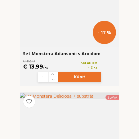
- 17 %
Set Monstera Adansonii s Aroidom
€ 16,90
SKLADOM
€ 13,99
/
ks
> 2 ks
Kúpiť
ZĽAVA