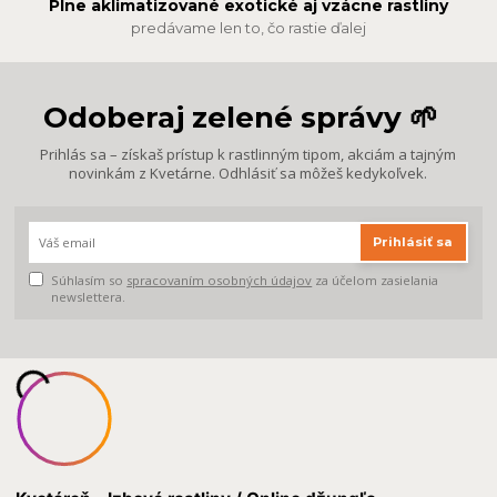
Plne aklimatizované exotické aj vzácne rastliny
predávame len to, čo rastie ďalej
Odoberaj zelené správy 🌱
Prihlás sa – získaš prístup k rastlinným tipom, akciám a tajným
novinkám z Kvetárne. Odhlásiť sa môžeš kedykoľvek.
Prihlásiť sa
Súhlasím so
spracovaním osobných údajov
za účelom zasielania
newslettera.