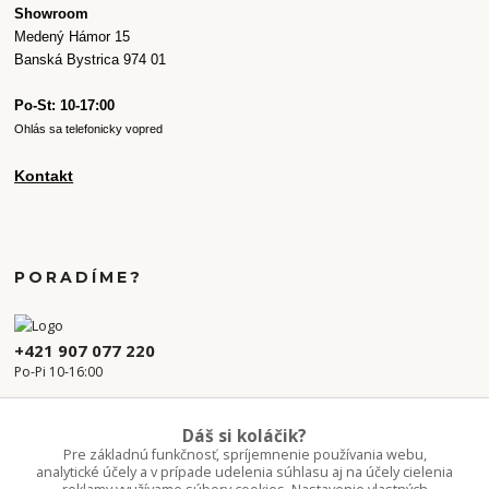
Showroom
Medený Hámor 15
Banská Bystrica 974 01
Po-St: 10-17:00
Ohlás sa telefonicky vopred
Kontakt
PORADÍME?
+421 907 077 220
Po-Pi 10-16:00
info.kvetaren@gmail.com
Dáš si koláčik?
Pre základnú funkčnosť, spríjemnenie používania webu,
analytické účely a v prípade udelenia súhlasu aj na účely cielenia