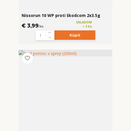
Nissorun 10 WP proti škodcom 2x3.5g
SKLADOM
€ 3,99
/
ks
> 2 ks
Kúpiť