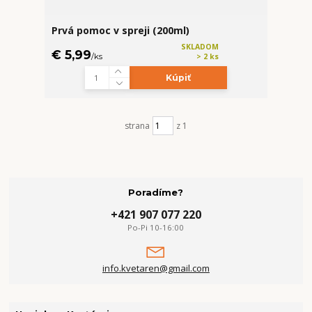
Prvá pomoc v spreji (200ml)
SKLADOM
€ 5,99
/
ks
> 2 ks
Kúpiť
strana
z 1
Poradíme?
+421 907 077 220
Po-Pi 10-16:00
info.kvetaren@gmail.com