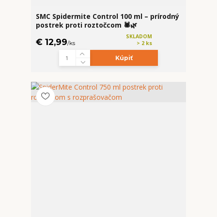
SMC Spidermite Control 100 ml – prírodný
postrek proti roztočcom 🕷️🌿
SKLADOM
€ 12,99
/
ks
> 2 ks
Kúpiť