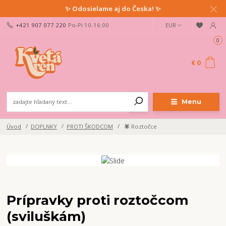
✨ Odosielame aj do Česka! ✨
+421 907 077 220
Po-Pi 10-16:00
EUR
0
€ 0
Menu
Úvod
DOPLNKY
PROTI ŠKODCOM
🕷️ Roztočce
Prípravky proti roztočcom
(sviluškám)