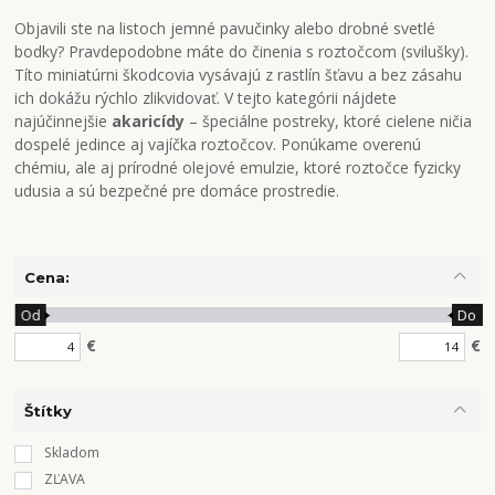
Objavili ste na listoch jemné pavučinky alebo drobné svetlé
bodky? Pravdepodobne máte do činenia s roztočcom (svilušky).
Títo miniatúrni škodcovia vysávajú z rastlín šťavu a bez zásahu
ich dokážu rýchlo zlikvidovať. V tejto kategórii nájdete
najúčinnejšie
akaricídy
– špeciálne postreky, ktoré cielene ničia
dospelé jedince aj vajíčka roztočcov. Ponúkame overenú
chémiu, ale aj prírodné olejové emulzie, ktoré roztočce fyzicky
udusia a sú bezpečné pre domáce prostredie.
Cena:
Od
Do
€
€
Štítky
Skladom
ZĽAVA