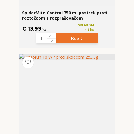
SpiderMite Control 750 ml postrek proti
roztočcom s rozprašovačom
SKLADOM
€ 13,99
/
ks
> 2 ks
Kúpiť