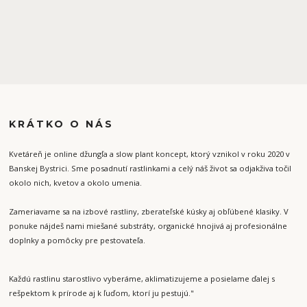
KRÁTKO O NÁS
Kvetáreň je online džungľa a slow plant koncept, ktorý vznikol v roku 2020 v
Banskej Bystrici. Sme posadnutí rastlinkami a celý náš život sa odjakživa točil
okolo nich, kvetov a okolo umenia.
Zameriavame sa na izbové rastliny, zberateľské kúsky aj obľúbené klasiky. V
ponuke nájdeš nami miešané substráty, organické hnojivá aj profesionálne
doplnky a pomôcky pre pestovateľa.
Každú rastlinu starostlivo vyberáme, aklimatizujeme a posielame ďalej s
rešpektom k prírode aj k ľuďom, ktorí ju pestujú."