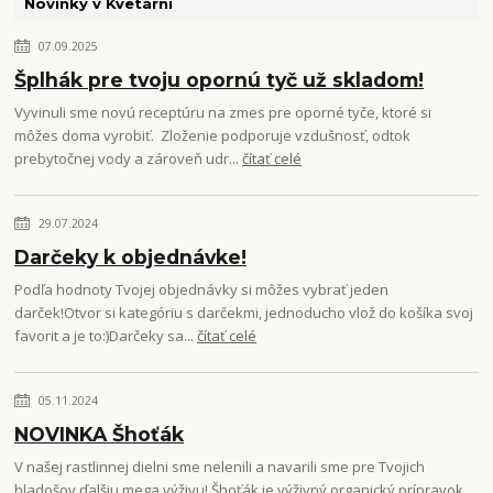
Novinky v Kvetárni
07.09.2025
Šplhák pre tvoju opornú tyč už skladom!
Vyvinuli sme novú receptúru na zmes pre oporné tyče, ktoré si
môžes doma vyrobiť. Zloženie podporuje vzdušnosť, odtok
prebytočnej vody a zároveň udr...
čítať celé
29.07.2024
Darčeky k objednávke!
Podľa hodnoty Tvojej objednávky si môžes vybrať jeden
darček!Otvor si kategóriu s darčekmi, jednoducho vlož do košíka svoj
favorit a je to:)Darčeky sa...
čítať celé
05.11.2024
NOVINKA Šhoťák
V našej rastlinnej dielni sme nelenili a navarili sme pre Tvojich
hladošov ďalšiu mega výživu! Šhoťák je výživný organický prípravok