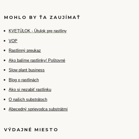
MOHLO BY ŤA ZAUJÍMAŤ
K
VETÚLOK - Útulok pre rastliny
VOP
Rastlinný preukaz
Ako balíme rastlinky/ Poštovné
Slow plant business
Blog o rastlinách
Ako si nezabiť rastlinku
O našich substrátoch
Abecedný sprievodca substrátmi
VÝDAJNÉ MIESTO