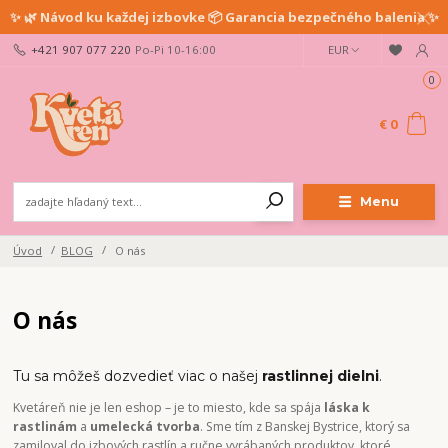
✨ 🌿 Návod ku každej izbovke 📦 Garancia bezpečného balenia ✨
+421 907 077 220
Po-Pi 10-16:00
EUR
0
€ 0
Menu
Úvod
BLOG
O nás
O nás
Tu sa môžeš dozvedieť viac o našej
rastlinnej dielni
.
Kvetáreň nie je len eshop – je to miesto, kde sa spája
láska k
rastlinám
a
umelecká tvorba
. Sme tím z Banskej Bystrice, ktorý sa
zamiloval do izbových rastlín a ručne vyrábaných produktov, ktoré