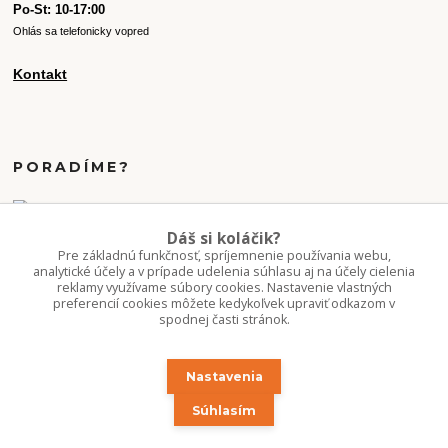
Po-St: 10-17:00
Ohlás sa telefonicky vopred
Kontakt
PORADÍME?
+421 907 077 220
Dáš si koláčik?
Po-Pi 10-16:00
Pre základnú funkčnosť, spríjemnenie používania webu,
analytické účely a v prípade udelenia súhlasu aj na účely cielenia
reklamy využívame súbory cookies. Nastavenie vlastných
info.kvetaren@gmail.com
preferencií cookies môžete kedykoľvek upraviť odkazom v
spodnej časti stránok.
Nastavenia
Súhlasím