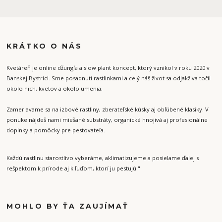
KRÁTKO O NÁS
Kvetáreň je online džungľa a slow plant koncept, ktorý vznikol v roku 2020 v
Banskej Bystrici. Sme posadnutí rastlinkami a celý náš život sa odjakživa točil
okolo nich, kvetov a okolo umenia.
Zameriavame sa na izbové rastliny, zberateľské kúsky aj obľúbené klasiky. V
ponuke nájdeš nami miešané substráty, organické hnojivá aj profesionálne
doplnky a pomôcky pre pestovateľa.
Každú rastlinu starostlivo vyberáme, aklimatizujeme a posielame ďalej s
rešpektom k prírode aj k ľuďom, ktorí ju pestujú."
MOHLO BY ŤA ZAUJÍMAŤ