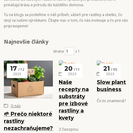
prinášajú krásu a prírodu do každého domova.
Tu na blogu sa podelíme o náš príbeh, vášeň pre rastliny a všetko, čo
stojí za našimi výrobkami. Čítajte viac o tom, čo nás motivuje a čo pre vás
pripravujeme!
Najnovšie články
strana
z 1
17
20
21
12
11
05
O nás
O nás
2025
2023
2023
Naše
Slow plant
recepty na
business
substráty
Čo to znamená?
pre izbové
O nás
rastliny a
🌱 Prečo niektoré
kvety
rastliny
nezachraňujeme?
Z časopisu