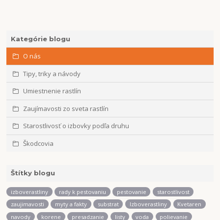
Kategórie blogu
O nás
Tipy, triky a návody
Umiestnenie rastlín
Zaujímavosti zo sveta rastlín
Starostlivosť o izbovky podľa druhu
Škodcovia
Štítky blogu
izboverastliny
rady k pestovaniu
pestovanie
starostlivost
zaujimavosti
myty a fakty
substrat
Izboverastliny
Kvetaren
navody
korene
presadzanie
listy
voda
polievanie