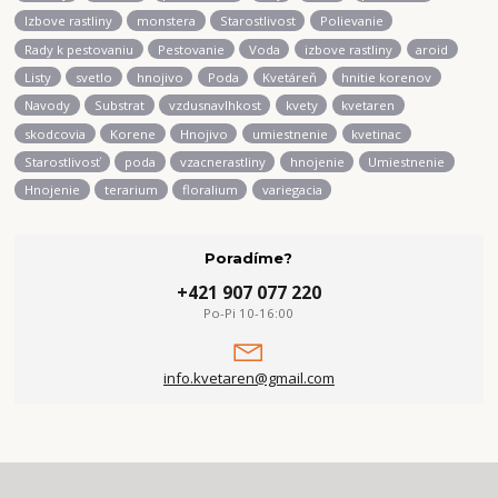
Izbove rastliny
monstera
Starostlivost
Polievanie
Rady k pestovaniu
Pestovanie
Voda
izbove rastliny
aroid
Listy
svetlo
hnojivo
Poda
Kvetáreň
hnitie korenov
Navody
Substrat
vzdusnavlhkost
kvety
kvetaren
skodcovia
Korene
Hnojivo
umiestnenie
kvetinac
Starostlivosť
poda
vzacnerastliny
hnojenie
Umiestnenie
Hnojenie
terarium
floralium
variegacia
Poradíme?
+421 907 077 220
Po-Pi 10-16:00
info.kvetaren@gmail.com