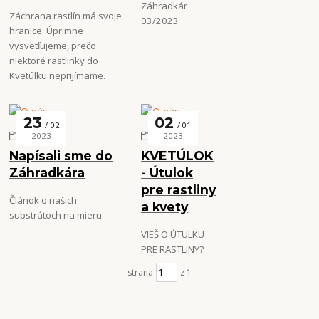
Záhradkár
Záchrana rastlín má svoje
03/2023
hranice. Úprimne
vysvetľujeme, prečo
niektoré rastlinky do
Kvetúlku neprijímame.
23
02
02
01
O nás
O nás
2023
2023
Napísali sme do
KVETÚLOK
Záhradkára
- Útulok
pre rastliny
Článok o našich
a kvety
substrátoch na mieru.
VIEŠ O ÚTULKU
PRE RASTLINY?
strana
z 1