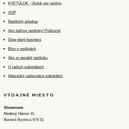
K
VETÚLOK - Útulok pre rastliny
VOP
Rastlinný preukaz
Ako balíme rastlinky/ Poštovné
Slow plant business
Blog o rastlinách
Ako si nezabiť rastlinku
O našich substrátoch
Abecedný sprievodca substrátmi
VÝDAJNÉ MIESTO
Showroom
Medený Hámor 15
Banská Bystrica 974 01