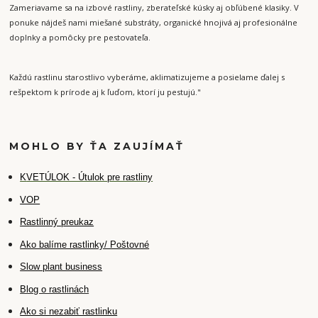
Zameriavame sa na izbové rastliny, zberateľské kúsky aj obľúbené klasiky. V
ponuke nájdeš nami miešané substráty, organické hnojivá aj profesionálne
doplnky a pomôcky pre pestovateľa.
Každú rastlinu starostlivo vyberáme, aklimatizujeme a posielame ďalej s
rešpektom k prírode aj k ľuďom, ktorí ju pestujú."
MOHLO BY ŤA ZAUJÍMAŤ
K
VETÚLOK - Útulok pre rastliny
VOP
Rastlinný preukaz
Ako balíme rastlinky/ Poštovné
Slow plant business
Blog o rastlinách
Ako si nezabiť rastlinku