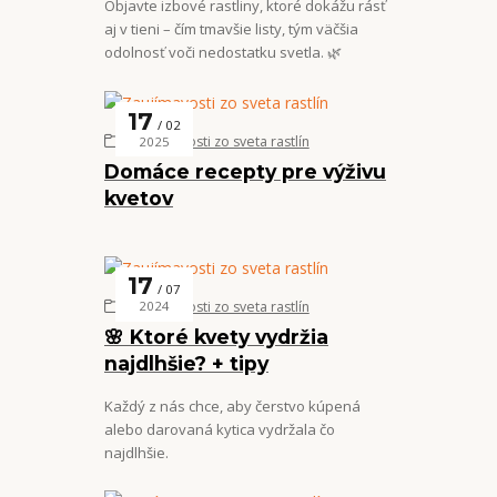
Objavte izbové rastliny, ktoré dokážu rásť
aj v tieni – čím tmavšie listy, tým väčšia
odolnosť voči nedostatku svetla. 🌿
17
02
Zaujímavosti zo sveta rastlín
2025
Domáce recepty pre výživu
kvetov
17
07
Zaujímavosti zo sveta rastlín
2024
🌸 Ktoré kvety vydržia
najdlhšie? + tipy
Každý z nás chce, aby čerstvo kúpená
alebo darovaná kytica vydržala čo
najdlhšie.