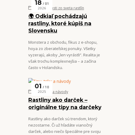
18
01
Zaujímavosti zo sveta rastlín
2026
🌍 Odkiaľ pochádzajú
rastliny, ktoré kúpiš na
Slovensku
Monstera z obchodu, fikus z e-shopu,
hoya zo zberateľskej ponuky. Všetky
vyzerajú, akoby „len vyrástli“. Realita je
však trochu komplexnejšia – a začína
často v Holandsku.
01
10
Tipy, triky a návody
2025
Rastliny ako darček –
originálne tipy na darčeky
Rastliny ako darček sú trendom, ktorý
nezostarne. Či už hľadáte vianočný
darček, alebo niečo špeciálne pre svoju