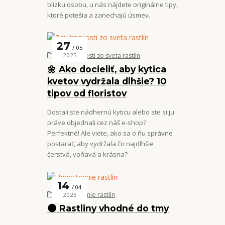
blízku osobu, u nás nájdete originálne tipy,
ktoré potešia a zanechajú úsmev.
27
05
Zaujímavosti zo sveta rastlín
2025
🌼 Ako docieliť, aby kytica
kvetov vydržala dlhšie? 10
tipov od floristov
Dostali ste nádhernú kyticu alebo ste si ju
práve objednali cez náš e-shop?
Perfektné! Ale viete, ako sa o ňu správne
postarať, aby vydržala čo najdlhšie
čerstvá, voňavá a krásna?
14
04
Umiestnenie rastlín
2025
🌑 Rastliny vhodné do tmy