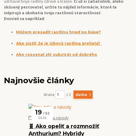
udržiavať tvoje rastliny zdravé a krásne.
Či už si začiatočník, alebo
skúsený pestovateľ, určite tu nájdeš informácie, ktoré ťa
inšpirujú a obohatia tvoju rastlinnú starostlivosť.
Dozvieš sa napríklad:
Môžem presadiť rastlinu hneď po kúpe?
Ako zistiť, že je izbová rastlina preliata?
Ako rozoznať zlý substrát od dobrého
Najnovšie články
strana
z 2
ďalšie
19
02
Tipy, triky a návody
2026
🧬 Ako opeliť a rozmnožiť
Anthurium? Hybridy