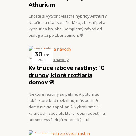
Athurium
Chcete si vytvoriť vlastné hybridy Anthurií?
Naučte sa čítať samičiu fázu, zbierať peľ a
vyhnúť sa hnilobe. Kompletný návod od
biológie až po zber semien. 🍓
30
01
Tipy, triky a návody
2026
Kvitnúce izbové rastliny: 10
druhov, ktoré rozžiaria
domov 🌸
Niektoré rastliny sú pekné. A potom sú
také, ktoré keď rozkvitnú, máš pocit, že
doma niekto zapol jar 🌸 Vybrali sme 10
kvitnúcich izboviek, ktoré robia radosť – a
pritom nevyžadujú botanický titul.