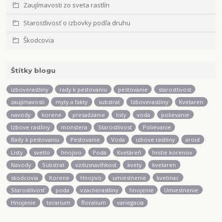
Zaujímavosti zo sveta rastlín
Starostlivosť o izbovky podľa druhu
Škodcovia
Štítky blogu
izboverastliny
rady k pestovaniu
pestovanie
starostlivost
zaujimavosti
myty a fakty
substrat
Izboverastliny
Kvetaren
navody
korene
presadzanie
listy
voda
polievanie
Izbove rastliny
monstera
Starostlivost
Polievanie
Rady k pestovaniu
Pestovanie
Voda
izbove rastliny
aroid
Listy
svetlo
hnojivo
Poda
Kvetáreň
hnitie korenov
Navody
Substrat
vzdusnavlhkost
kvety
kvetaren
skodcovia
Korene
Hnojivo
umiestnenie
kvetinac
Starostlivosť
poda
vzacnerastliny
hnojenie
Umiestnenie
Hnojenie
terarium
floralium
variegacia