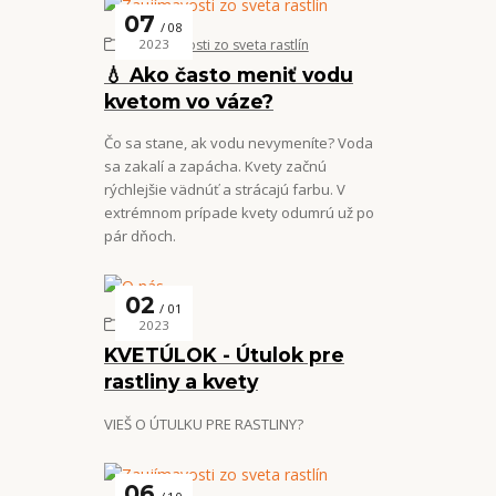
07
08
Zaujímavosti zo sveta rastlín
2023
💧 Ako často meniť vodu
kvetom vo váze?
Čo sa stane, ak vodu nevymeníte? Voda
sa zakalí a zapácha. Kvety začnú
rýchlejšie vädnúť a strácajú farbu. V
extrémnom prípade kvety odumrú už po
pár dňoch.
02
01
O nás
2023
KVETÚLOK - Útulok pre
rastliny a kvety
VIEŠ O ÚTULKU PRE RASTLINY?
06