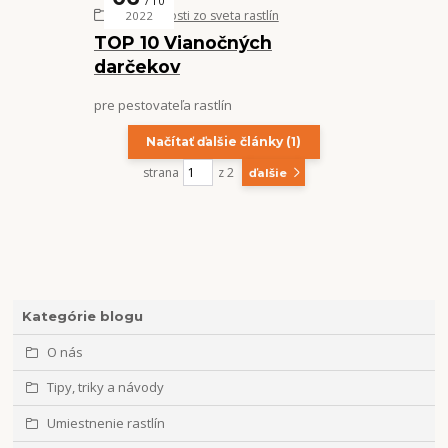
10
Zaujímavosti zo sveta rastlín
2022
TOP 10 Vianočných
darčekov
pre pestovateľa rastlín
Načítať ďalšie články (1)
strana
z 2
ďalšie
Kategórie blogu
O nás
Tipy, triky a návody
Umiestnenie rastlín