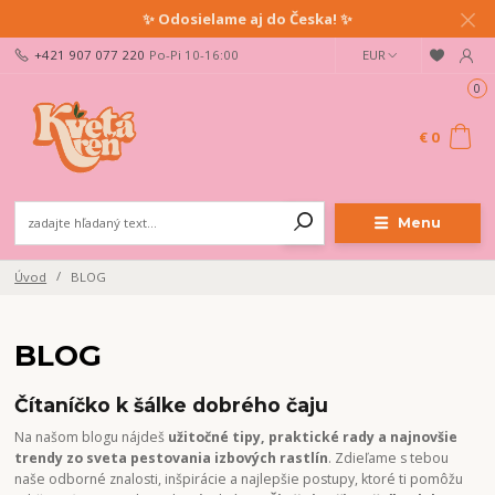
✨ Odosielame aj do Česka! ✨
+421 907 077 220
Po-Pi 10-16:00
EUR
0
€ 0
Menu
Úvod
BLOG
BLOG
Čítaníčko k šálke dobrého čaju
Na našom blogu nájdeš
užitočné tipy, praktické rady a najnovšie
trendy zo sveta pestovania izbových rastlín
. Zdieľame s tebou
naše odborné znalosti, inšpirácie a najlepšie postupy, ktoré ti pomôžu