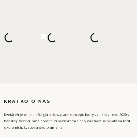
KRÁTKO O NÁS
Kvetáreň je online džungľa a slow plant koncept, ktorý vznikol v roku 2020 v
Banskej Bystrici. Sme posadnutí rastlinkami a celý náš život sa odjakživa točil
okolo nich, kvetov a okolo umenia.