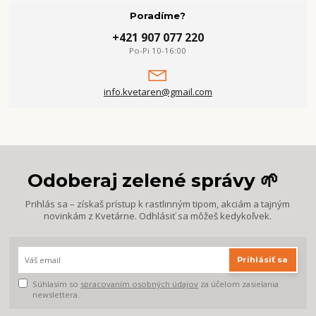
Poradíme?
+421 907 077 220
Po-Pi 10-16:00
info.kvetaren@gmail.com
Odoberaj zelené správy 🌱
Prihlás sa – získaš prístup k rastlinným tipom, akciám a tajným
novinkám z Kvetárne. Odhlásiť sa môžeš kedykoľvek.
Prihlásiť sa
Súhlasím so
spracovaním osobných údajov
za účelom zasielania
newslettera.