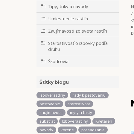
Tipy, triky a návody
N
Z
Umiestnenie rastlín
k
o
Zaujímavosti zo sveta rastlín
D
Starostlivosť o izbovky podľa
druhu
Škodcovia
Štítky blogu
izboverastliny
rady k pestovaniu
pestovanie
starostlivost
zaujimavosti
myty a fakty
substrat
Izboverastliny
Kvetaren
navody
korene
presadzanie