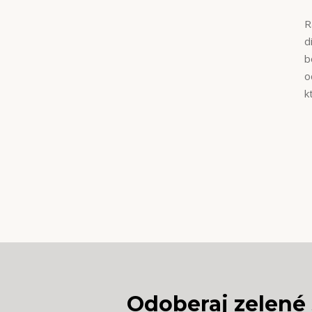
R
d
b
o
k
Odoberaj zelené 