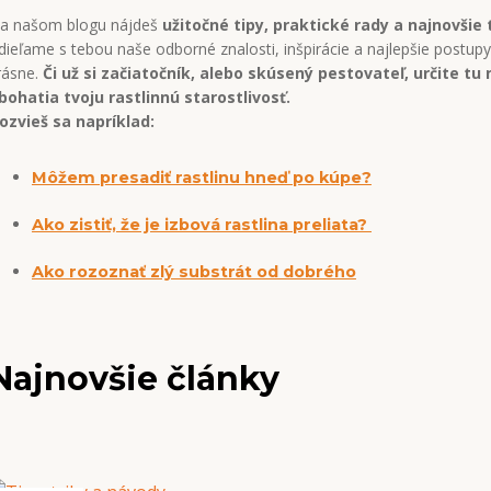
a našom blogu nájdeš
užitočné tipy, praktické rady a najnovšie
dieľame s tebou naše odborné znalosti, inšpirácie a najlepšie postupy,
rásne.
Či už si začiatočník, alebo skúsený pestovateľ, určite tu 
bohatia tvoju rastlinnú starostlivosť.
ozvieš sa napríklad:
Môžem presadiť rastlinu hneď po kúpe?
Ako zistiť, že je izbová rastlina preliata?
Ako rozoznať zlý substrát od dobrého
Najnovšie články