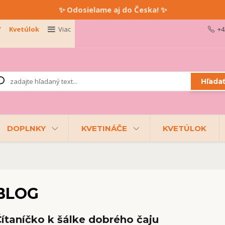
✨ Odosielame aj do Česka! ✨
Y
Kvetúlok
Viac
+4
Hľada
DOPLNKY
KVETINÁČE
KVETÚLOK
BLOG
ítaníčko k šálke dobrého čaju