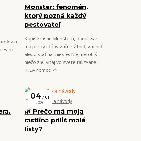
Monster: fenomén,
ktorý pozná každý
pestovateľ
Kúpiš krásnu Monsteru, doma žiari…
ateľov a
a o pár týždňov začne žltnúť, vädnúť
preveriť
alebo stáť na mieste. Nie, nerobíš
niečo zle. Vitaj vo svete takzvanej
n
IKEA nemoci 🌱
04
01
Tipy, triky a návody
2026
era.
🌿 Prečo má moja
rastlina príliš malé
listy?