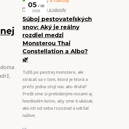
05
06
Tipy, triky a návody
2026
Súboj pestovateľských
snov: Aký je reálny
jnej
rozdiel medzi
Monsterou Thai
Constellation a Albo?
🌿
é doma
Túžiš po pestrej monstere, ale
adrž,
strácaš sa v tom, ktorá je ktorá a
prečo jedna stojí viac ako druhá?
Prešli sme si prebdenými nocami aj
hnednutím listov, aby sme ti ukázali,
ako ich od seba rozoznať a udržať
nažive.