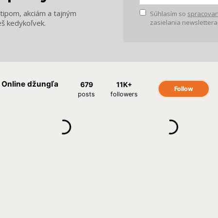
m tipom, akciám a tajným
Súhlasím so
spracovan
eš kedykoľvek.
zasielania newslettera