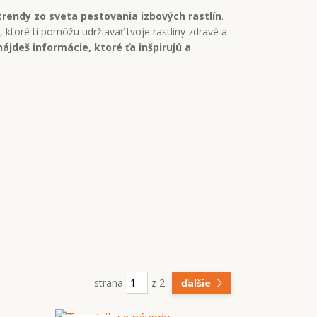
 trendy zo sveta pestovania izbových rastlín
.
 ktoré ti pomôžu udržiavať tvoje rastliny zdravé a
nájdeš informácie, ktoré ťa inšpirujú a
strana
z 2
ďalšie