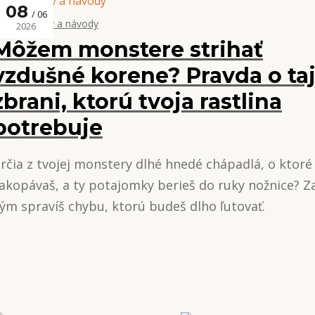
08
06
Tipy, triky a návody
2026
Môžem monstere strihať
vzdušné korene? Pravda o ta
zbrani, ktorú tvoja rastlina
potrebuje
rčia z tvojej monstery dlhé hnedé chápadlá, o ktor
akopávaš, a ty potajomky berieš do ruky nožnice? Z
ým spravíš chybu, ktorú budeš dlho ľutovať.