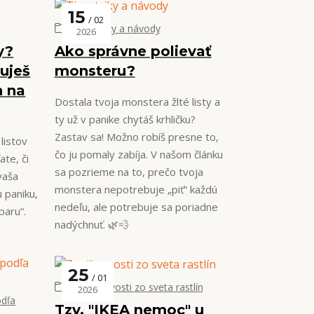
15
02
Tipy, triky a návody
2026
y?
Ako správne polievať
uješ
monsteru?
h na
Dostala tvoja monstera žlté listy a
ty už v panike chytáš krhličku?
Zastav sa! Možno robíš presne to,
 listov
čo ju pomaly zabíja. V našom článku
te, či
sa pozrieme na to, prečo tvoja
vaša
monstera nepotrebuje „piť“ každú
 paniku,
nedeľu, ale potrebuje sa poriadne
paru“.
nadýchnuť. 🌿💨
25
01
Zaujímavosti zo sveta rastlín
2026
odľa
Tzv. "IKEA nemoc" u