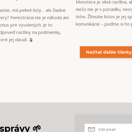
Monstera je silná rastlina, a
niečo nie je v poriadku, neo
astie, má pekné listy… ale žiadne
ticho. Žltnutie listov je jej 
iery? Fenestrácia nie je náhoda ani
komunikácie – poďme si ho p
onus pre vyvolených. Je to
dpoveď rastliny na podmienky,
toré jej dávaš. 🪴
Načítať ďalšie články
správy 🌱