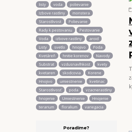
listy
voda
polievanie
Izbove rastliny
monstera
Starostlivost
Polievanie
Rady k pestovaniu
Pestovanie
Voda
izbove rastliny
aroid
Listy
svetlo
hnojivo
Poda
Kvetáreň
hnitie korenov
Navody
Substrat
vzdusnavlhkost
kvety
T
kvetaren
skodcovia
Korene
z
Hnojivo
umiestnenie
kvetinac
k
Starostlivosť
poda
vzacnerastliny
hnojenie
Umiestnenie
Hnojenie
terarium
floralium
variegacia
Poradíme?