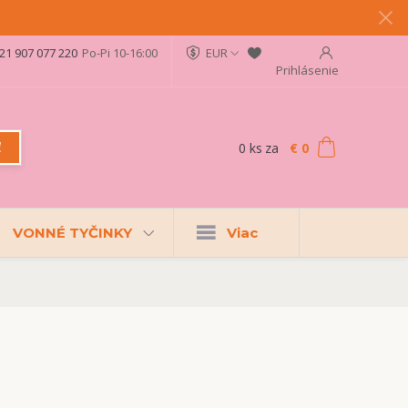
21 907 077 220
Po-Pi 10-16:00
EUR
Prihlásenie
0
ks
za
€ 0
ť
VONNÉ TYČINKY
Viac