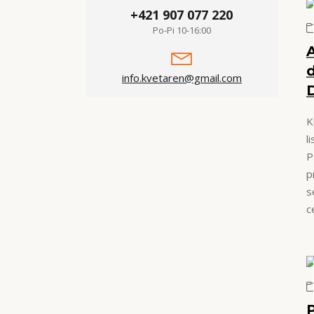
+421 907 077 220
Po-Pi 10-16:00
info.kvetaren@gmail.com
K
l
P
p
s
c
P