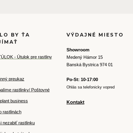
LO BY ŤA
VÝDAJNÉ MIESTO
JÍMAŤ
Showroom
ÚLOK - Útulok pre rastliny
Medený Hámor 15
Banská Bystrica 974 01
inný preukaz
Po-St: 10-17:00
Ohlás sa telefonicky vopred
alíme rastlinky/ Poštovné
plant business
Kontakt
o rastlinách
i nezabiť rastlinku