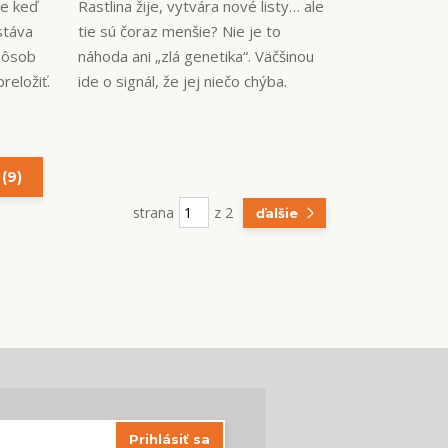
le keď
Rastlina žije, vytvára nové listy… ale
stáva
tie sú čoraz menšie? Nie je to
spôsob
náhoda ani „zlá genetika“. Väčšinou
reložiť.
ide o signál, že jej niečo chýba.
 (9)
strana
z 2
ďalšie
Prihlásiť sa