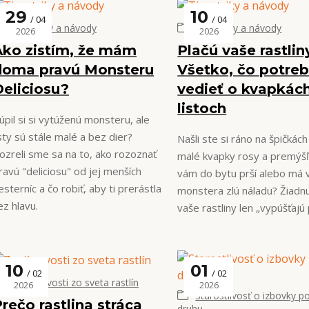
29
10
04
04
Tipy, triky a návody
Tipy, triky a návody
2026
2026
Ako zistím, že mám
Plačú vaše rastlin
doma pravú Monsteru
Všetko, čo potreb
Deliciosu?
vedieť o kvapkác
listoch
úpil si si vytúženú monsteru, ale
isty sú stále malé a bez dier?
Našli ste si ráno na špičkách
ozreli sme sa na to, ako rozoznať
malé kvapky rosy a premýšľa
ravú "deliciosu" od jej menších
vám do bytu prší alebo má 
esterníc a čo robiť, aby ti prerástla
monstera zlú náladu? Žiadnu
ez hlavu.
vaše rastliny len „vypúšťajú 
10
01
02
02
Zaujímavosti zo sveta rastlín
2026
2026
Starostlivosť o izbovky p
rečo rastlina stráca
druhu