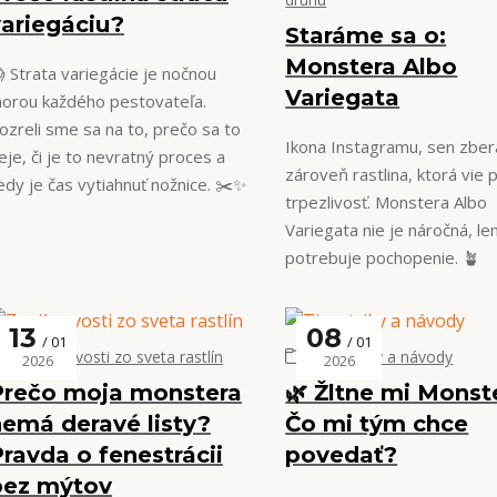
variegáciu?
Staráme sa o:
Monstera Albo
 Strata variegácie je nočnou
Variegata
orou každého pestovateľa.
ozreli sme sa na to, prečo sa to
Ikona Instagramu, sen zber
eje, či je to nevratný proces a
zároveň rastlina, ktorá vie 
edy je čas vytiahnuť nožnice. ✂️✨
trpezlivosť. Monstera Albo
Variegata nie je náročná, le
potrebuje pochopenie. 🪴
13
08
01
01
Zaujímavosti zo sveta rastlín
Tipy, triky a návody
2026
2026
Prečo moja monstera
🌿 Žltne mi Monst
nemá deravé listy?
Čo mi tým chce
ravda o fenestrácii
povedať?
bez mýtov