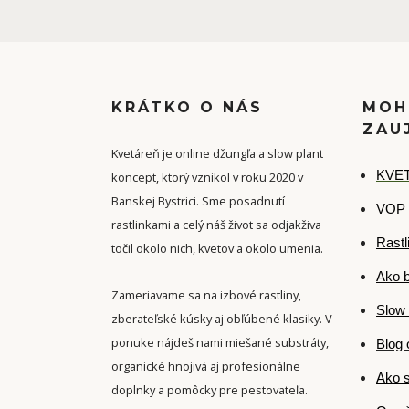
KRÁTKO O NÁS
MOH
ZAU
Kvetáreň je online džungľa a slow plant
K
VET
koncept, ktorý vznikol v roku 2020 v
Banskej Bystrici. Sme posadnutí
VOP
rastlinkami a celý náš život sa odjakživa
Rastl
točil okolo nich, kvetov a okolo umenia.
Ako b
Zameriavame sa na izbové rastliny,
Slow 
zberateľské kúsky aj obľúbené klasiky. V
ponuke nájdeš nami miešané substráty,
Blog 
organické hnojivá aj profesionálne
Ako s
doplnky a pomôcky pre pestovateľa.