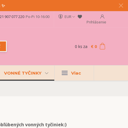
a ✨
21 907 077 220
Po-Pi 10-16:00
EUR
Prihlásenie
0
ks
za
€ 0
ť
VONNÉ TYČINKY
Viac
bľúbených vonných tyčiniek:)