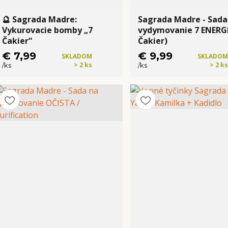
🔮 Sagrada Madre:
Sagrada Madre - Sada
Vykurovacie bomby „7
vydymovanie 7 ENERGI
Čakier“
Čakier)
€ 7,99
€ 9,99
SKLADOM
SKLADOM
> 2 ks
> 2 ks
/
ks
/
ks
Kúpiť
Kúpiť