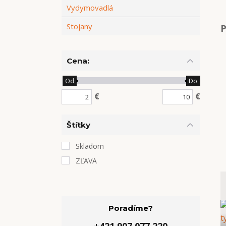
Vydymovadlá
Stojany
P
Cena:
Od
Do
€
€
Štítky
Skladom
ZĽAVA
Poradíme?