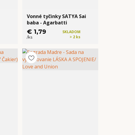
Vonné tyčinky SATYA Sai
baba - Agarbatti
€ 1,79
SKLADOM
> 2 ks
/
ks
Kúpiť