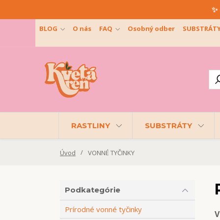
✨ 
BLOG
O nás
FAQ
Osobný odber
SUBSTRÁT
RASTLINY
SUBSTRÁTY
Úvod
VONNÉ TYČINKY
Podkategórie
Prírodné vonné tyčinky
V