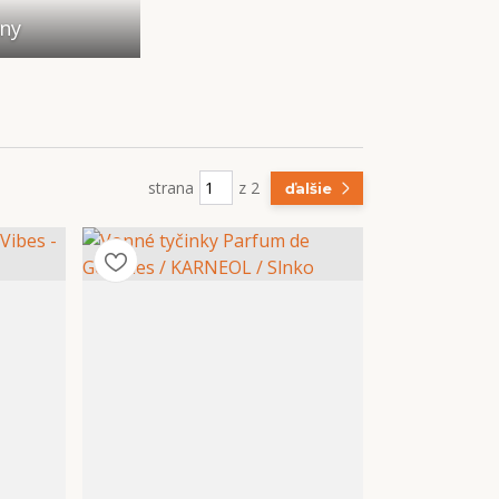
any
strana
z 2
ďalšie