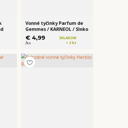
k
Vonné tyčinky Parfum de
ad
Gemmes / KARNEOL / Slnko
€ 4,99
SKLADOM
> 2 ks
/
ks
Kúpiť