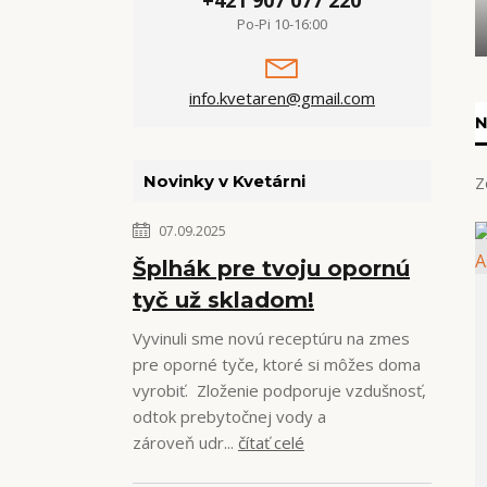
+421 907 077 220
Po-Pi 10-16:00
info.kvetaren@gmail.com
N
Novinky v Kvetárni
Z
07.09.2025
Šplhák pre tvoju opornú
tyč už skladom!
Vyvinuli sme novú receptúru na zmes
pre oporné tyče, ktoré si môžes doma
vyrobiť. Zloženie podporuje vzdušnosť,
odtok prebytočnej vody a
zároveň udr...
čítať celé