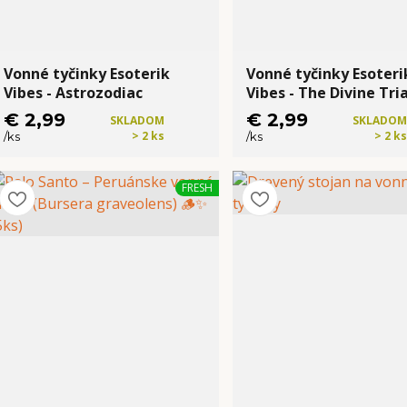
Vonné tyčinky Esoterik
Vonné tyčinky Esoteri
Vibes - Astrozodiac
Vibes - The Divine Tri
€ 2,99
€ 2,99
SKLADOM
SKLADOM
> 2 ks
> 2 ks
/
ks
/
ks
Kúpiť
Kúpiť
FRESH