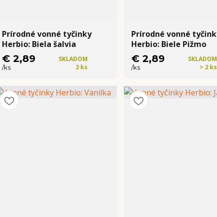
Prírodné vonné tyčinky
Prírodné vonné tyčink
Herbio: Biela šalvia
Herbio: Biele Pižmo
€ 2,89
€ 2,89
SKLADOM
SKLADOM
2 ks
> 2 ks
/
ks
/
ks
Kúpiť
Kúpiť