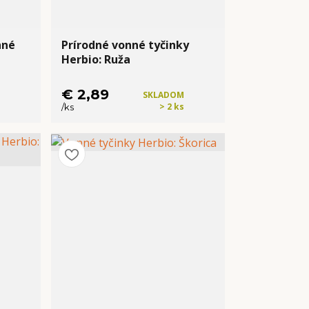
nné
Prírodné vonné tyčinky
Herbio: Ruža
€ 2,89
SKLADOM
> 2 ks
/
ks
Kúpiť