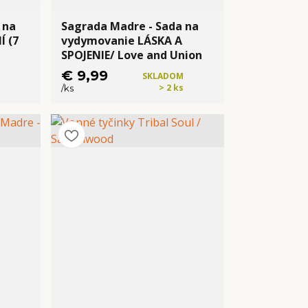
 na
Sagrada Madre - Sada na
Í (7
vydymovanie LÁSKA A
SPOJENIE/ Love and Union
€ 9,99
SKLADOM
> 2 ks
/
ks
Kúpiť