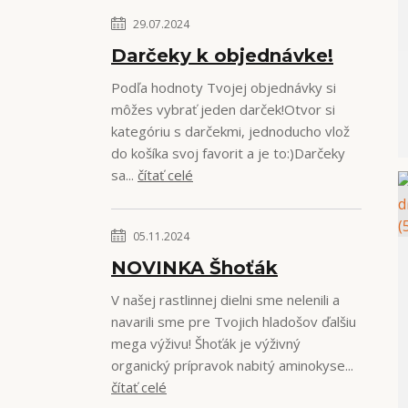
29.07.2024
Darčeky k objednávke!
Podľa hodnoty Tvojej objednávky si
môžes vybrať jeden darček!Otvor si
kategóriu s darčekmi, jednoducho vlož
do košíka svoj favorit a je to:)Darčeky
sa...
čítať celé
05.11.2024
NOVINKA Šhoťák
V našej rastlinnej dielni sme nelenili a
navarili sme pre Tvojich hladošov ďalšiu
mega výživu! Šhoťák je výživný
organický prípravok nabitý aminokyse...
čítať celé