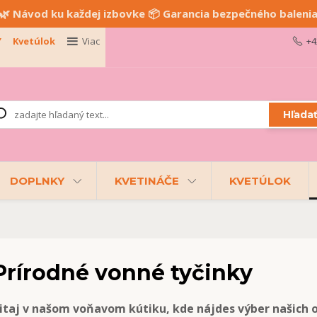
🌿 Návod ku každej izbovke 📦 Garancia bezpečného baleni
Y
Kvetúlok
Viac
+4
Hľada
DOPLNKY
KVETINÁČE
KVETÚLOK
Prírodné vonné tyčinky
itaj v našom voňavom kútiku, kde nájdes výber našich o