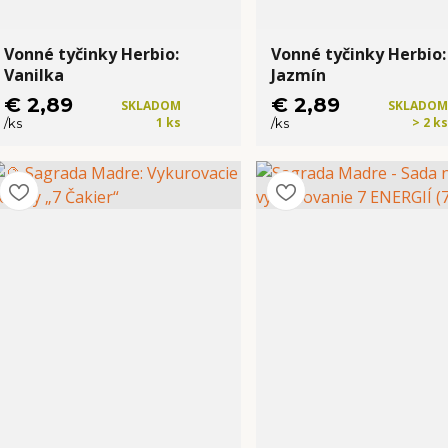
Vonné tyčinky Herbio:
Vonné tyčinky Herbio:
Vanilka
Jazmín
€ 2,89
€ 2,89
SKLADOM
SKLADOM
1 ks
> 2 ks
/
ks
/
ks
Kúpiť
Kúpiť