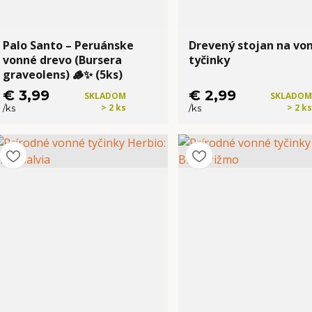
Palo Santo – Peruánske
Drevený stojan na vo
vonné drevo (Bursera
tyčinky
graveolens) 🪵✨ (5ks)
€ 3,99
€ 2,99
SKLADOM
SKLADOM
> 2 ks
> 2 ks
/
ks
/
ks
Kúpiť