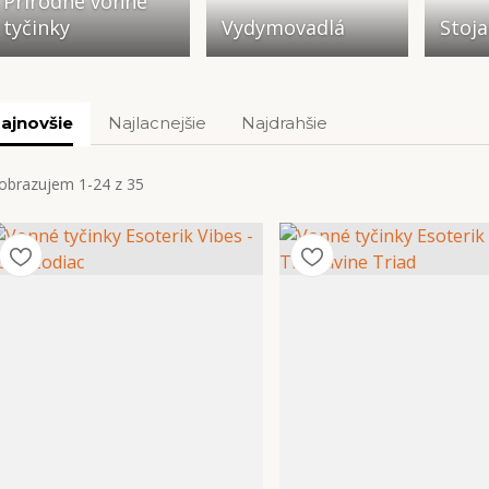
Prírodné vonné
tyčinky
Vydymovadlá
Stoj
ajnovšie
Najlacnejšie
Najdrahšie
obrazujem 1-24 z 35