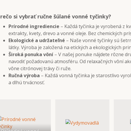
rečo si vybrať ručne šúlané vonné tyčinky?
Prírodné ingrediencie
– Každá tyčinka je vyrobená z kv
extrakty, kvety, drevo a vonné oleje. Bez chemických prí
Ekologické a udržateľné
– Naše vonné tyčinky sú šetrn
látky. Výroba je založená na etických a ekologických pri
Široká ponuka vôní
– V našej ponuke nájdete rôzne dr
navodiť požadovanú atmosféru. Od relaxačných vôní ako 
vône citrónovej trávy či ruže.
Ručná výroba
– Každá vonná tyčinka je starostlivo vyro
a dlhú trvácnosť.