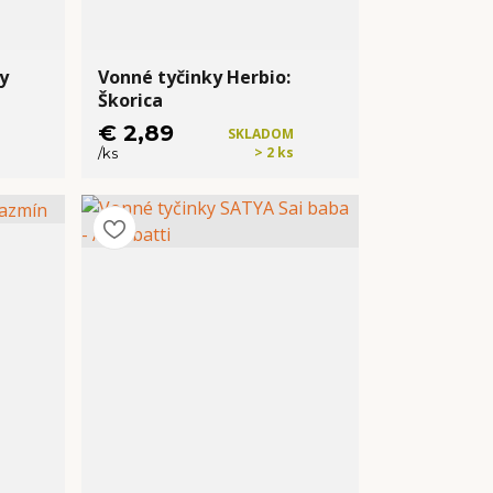
y
Vonné tyčinky Herbio:
Škorica
€ 2,89
SKLADOM
> 2 ks
/
ks
Kúpiť