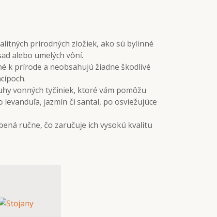
alitných prírodných zložiek, ako sú bylinné
sad alebo umelých vôní.
é k prírode a neobsahujú žiadne škodlivé
ncípoch.
uhy vonných tyčiniek, ktoré vám pomôžu
levanduľa, jazmín či santal, po osviežujúce
bená ručne, čo zaručuje ich vysokú kvalitu