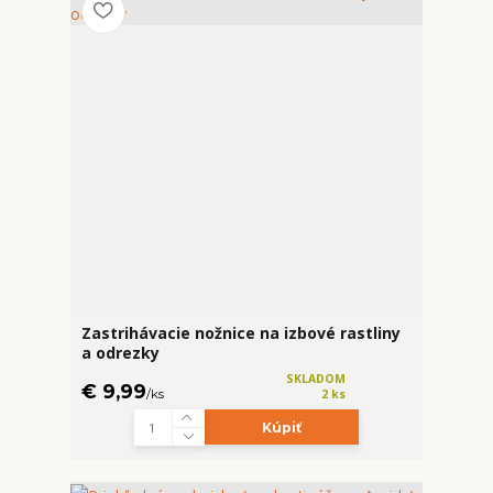
Zastrihávacie nožnice na izbové rastliny
a odrezky
SKLADOM
€ 9,99
/
ks
2 ks
Kúpiť