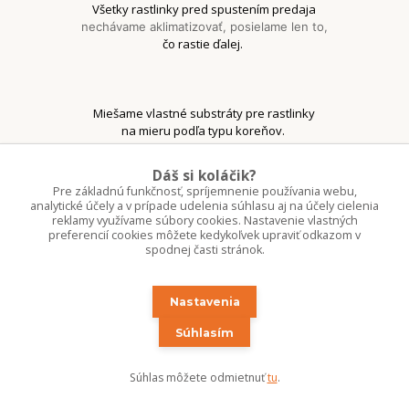
Všetky rastlinky pred spustením predaja
nechávame aklimatizovať, posielame len to,
čo rastie ďalej.
Miešame vlastné substráty pre rastlinky
na mieru podľa typu koreňov.
Dáš si koláčik?
Pre základnú funkčnosť, spríjemnenie používania webu,
analytické účely a v prípade udelenia súhlasu aj na účely cielenia
reklamy využívame súbory cookies. Nastavenie vlastných
preferencií cookies môžete kedykoľvek upraviť odkazom v
spodnej časti stránok.
Slow-plant koncept
s útulkom pre smutné izbové rastlinky
Nastavenia
Súhlasím
Expresne sme doručili už 15 100+ balíkov
Starostlivé a zero-waste balenie objednávok
Súhlas môžete odmietnuť
tu
.