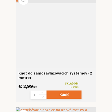
Knôt do samozavlažovacích systémov (2
metre)
SKLADOM
€ 2,99
/
ks
> 2 ks
Kúpiť