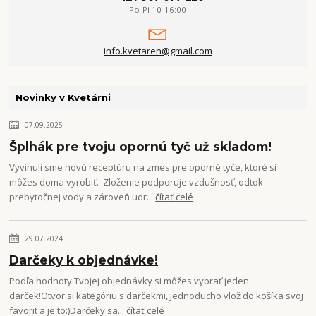
Po-Pi 10-16:00
info.kvetaren@gmail.com
Novinky v Kvetárni
07.09.2025
Šplhák pre tvoju opornú tyč už skladom!
Vyvinuli sme novú receptúru na zmes pre oporné tyče, ktoré si
môžes doma vyrobiť. Zloženie podporuje vzdušnosť, odtok
prebytočnej vody a zároveň udr...
čítať celé
29.07.2024
Darčeky k objednávke!
Podľa hodnoty Tvojej objednávky si môžes vybrať jeden
darček!Otvor si kategóriu s darčekmi, jednoducho vlož do košíka svoj
favorit a je to:)Darčeky sa...
čítať celé