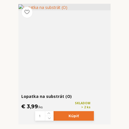
Lopatka na substrát (O)
SKLADOM
€ 3,99
/
ks
> 2 ks
Kúpiť