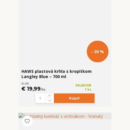
- 20 %
HAWS plastová krhla s kropítkom
Langley Blue – 700 ml
€ 25
SKLADOM
€ 19,99
/
ks
1 ks
Kúpiť