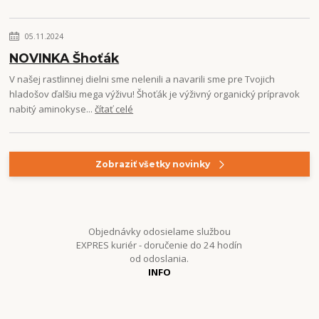
05.11.2024
NOVINKA Šhoťák
V našej rastlinnej dielni sme nelenili a navarili sme pre Tvojich
hladošov ďalšiu mega výživu! Šhoťák je výživný organický prípravok
nabitý aminokyse...
čítať celé
Zobraziť všetky novinky
Objednávky odosielame službou
EXPRES kuriér - doručenie do 24 hodín
od odoslania.
INFO