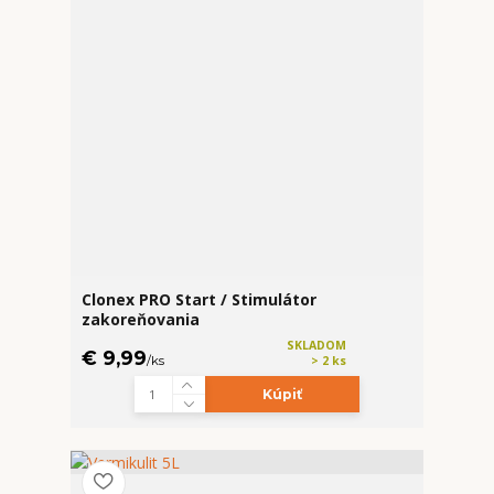
Clonex PRO Start / Stimulátor
zakoreňovania
SKLADOM
€ 9,99
/
ks
> 2 ks
Kúpiť