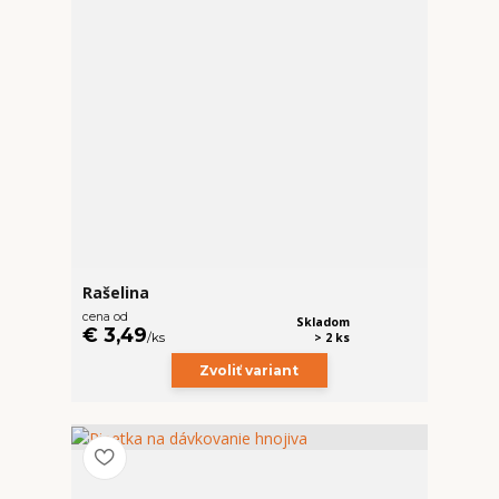
Rašelina
cena od
Skladom
€ 3,49
/
ks
> 2 ks
Zvoliť variant