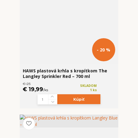
- 20 %
HAWS plastová krhla s kropítkom The
Langley Sprinkler Red – 700 ml
€ 25
SKLADOM
€ 19,99
/
ks
1 ks
Kúpiť