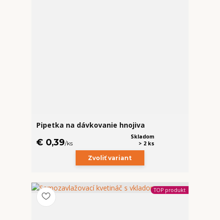
Pipetka na dávkovanie hnojiva
Skladom
€ 0,39
/
ks
> 2 ks
Zvoliť variant
TOP produkt