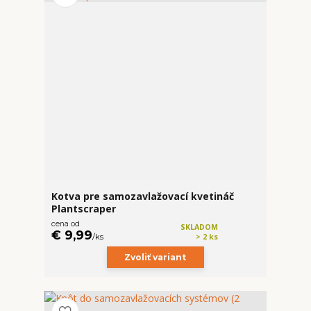
Kotva pre samozavlažovací kvetináč
Plantscraper
cena od
SKLADOM
€ 9,99
/
ks
> 2 ks
Zvoliť variant