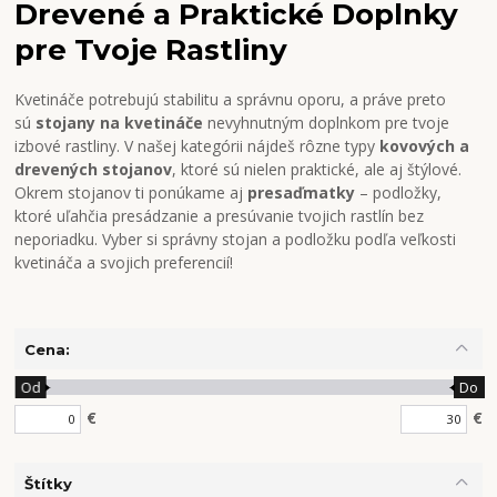
Drevené a Praktické Doplnky
pre Tvoje Rastliny
Kvetináče potrebujú stabilitu a správnu oporu, a práve preto
sú
stojany na kvetináče
nevyhnutným doplnkom pre tvoje
izbové rastliny. V našej kategórii nájdeš rôzne typy
kovových a
drevených stojanov
, ktoré sú nielen praktické, ale aj štýlové.
Okrem stojanov ti ponúkame aj
presaďmatky
– podložky,
ktoré uľahčia presádzanie a presúvanie tvojich rastlín bez
neporiadku. Vyber si správny stojan a podložku podľa veľkosti
kvetináča a svojich preferencií!
Cena:
Od
Do
€
€
Štítky