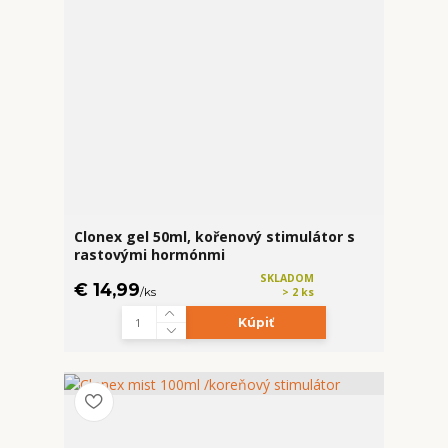
Clonex gel 50ml, kořenový stimulátor s
rastovými hormónmi
SKLADOM
€ 14,99
/
ks
> 2 ks
Kúpiť