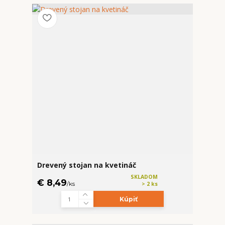
Drevený stojan na kvetináč
SKLADOM
€ 8,49
/
ks
> 2 ks
Kúpiť