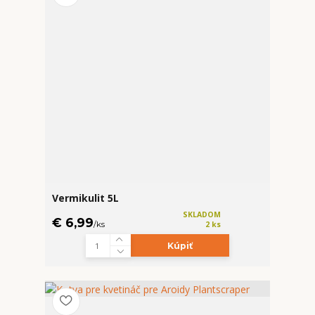
Vermikulit 5L
SKLADOM
€ 6,99
/
ks
2 ks
Kúpiť