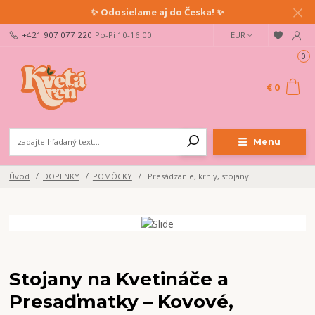
✨ Odosielame aj do Česka! ✨
+421 907 077 220
Po-Pi 10-16:00
EUR
0
€ 0
Menu
Úvod
DOPLNKY
POMÔCKY
Presádzanie, krhly, stojany
Stojany na Kvetináče a
Presaďmatky – Kovové,