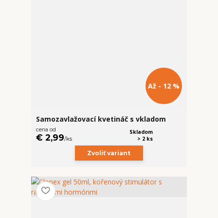
Až - 12 %
Samozavlažovací kvetináč s vkladom
cena od
Skladom
€ 2,99
/
ks
> 2 ks
Zvoliť variant