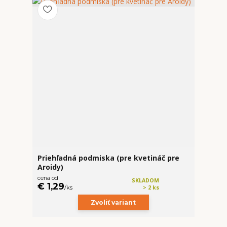
Priehľadná podmiska (pre kvetináč pre
Aroidy)
cena od
SKLADOM
€ 1,29
/
ks
> 2 ks
Zvoliť variant