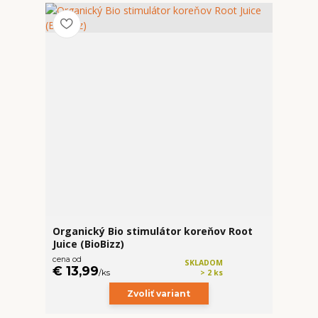
Organický Bio stimulátor koreňov Root
Juice (BioBizz)
cena od
SKLADOM
€ 13,99
/
ks
> 2 ks
Zvoliť variant