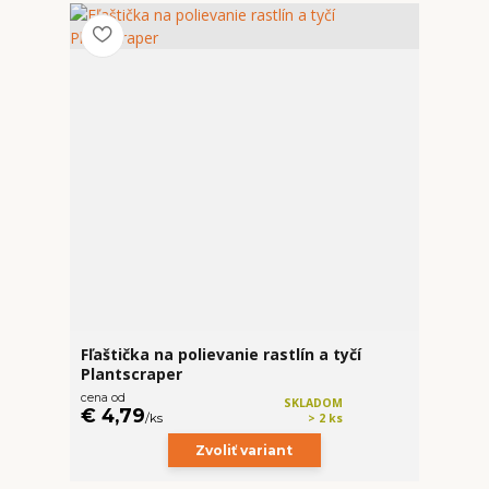
Fľaštička na polievanie rastlín a tyčí
Plantscraper
cena od
SKLADOM
€ 4,79
/
ks
> 2 ks
Zvoliť variant