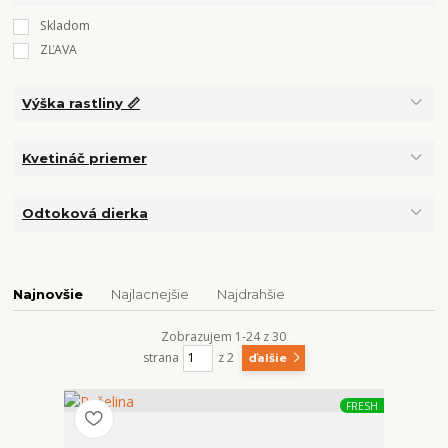
Skladom
ZĽAVA
Výška rastliny 📏
Kvetináč priemer
Odtoková dierka
Najnovšie
Najlacnejšie
Najdrahšie
Zobrazujem 1-24 z 30
strana
z 2
ďalšie
FRESH