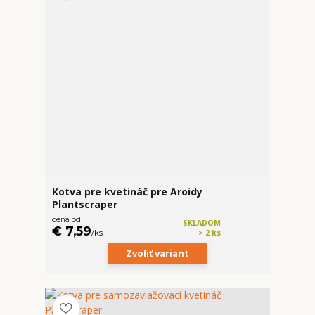
Kotva pre kvetináč pre Aroidy
Plantscraper
cena od
SKLADOM
€ 7,59
/
ks
> 2 ks
Zvoliť variant