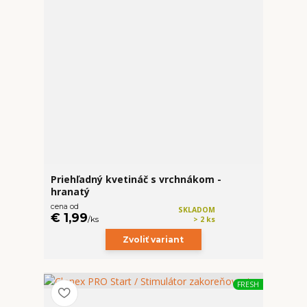
Priehľadný kvetináč s vrchnákom -
hranatý
cena od
SKLADOM
€ 1,99
/
ks
> 2 ks
Zvoliť variant
FRESH