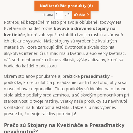
Načítať ďalšie produkty (6)
strana
z 2
ďalšie
Potrebuješ bezpečné miesto pre svoje obľúbené izbovky? Na
Kvetáreň.sk nájdeš rôzne
kovové a drevené stojany na
kvetináče
, ktoré zabezpečia stabilitu tvojich rastlín a zároveň
ich efektne vystavia. Naše stojany sú vyrobené z kvalitných
materiálov, ktoré zaručujú dlhú životnosť a skvele doplnia
akýkoľvek interiér. Či už máš malú kvetinu, alebo veľký kvetináč,
náš sortiment ponúka rôzne veľkosti, výšky a dizajny, ktoré sa
hodia do každého priestoru.
Okrem stojanov ponúkame aj praktické
presaďmatky
–
podložky, ktoré ti uľahčia presádzanie rastlín bez toho, aby si sa
musel obávať neporiadku. Tieto podložky sú ideálne na ochranu
stola alebo podlahy pred zeminou, a sú skvelým pomocníkom pri
starostlivosti o tvoje rastliny. Všetky naše produkty sú navrhnuté
s ohľadom na funkčnosť a estetiku, takže si u nás vyberieš
presne to, čo tvoje rastliny potrebujú!
Prečo sú Stojany na Kvetináče a Presaďmatky
nevyhnutné?