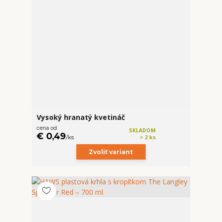
Vysoký hranatý kvetináč
cena od
SKLADOM
€ 0,49
/
ks
> 2 ks
Zvoliť variant