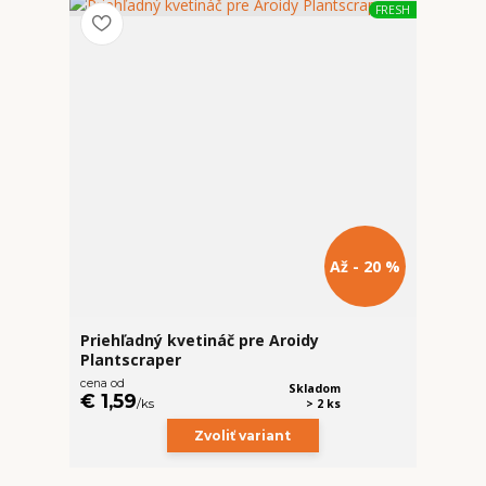
FRESH
Až - 20 %
Priehľadný kvetináč pre Aroidy
Plantscraper
cena od
Skladom
€ 1,59
/
ks
> 2 ks
Zvoliť variant