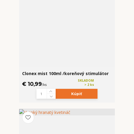
Clonex mist 100ml /koreňový stimulátor
SKLADOM
€ 10,99
/
ks
> 2 ks
Kúpiť