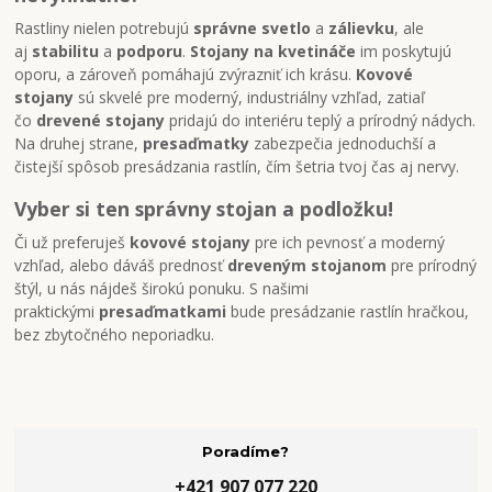
Rastliny nielen potrebujú
správne svetlo
a
zálievku
, ale
aj
stabilitu
a
podporu
.
Stojany na kvetináče
im poskytujú
oporu, a zároveň pomáhajú zvýrazniť ich krásu.
Kovové
stojany
sú skvelé pre moderný, industriálny vzhľad, zatiaľ
čo
drevené stojany
pridajú do interiéru teplý a prírodný nádych.
Na druhej strane,
presaďmatky
zabezpečia jednoduchší a
čistejší spôsob presádzania rastlín, čím šetria tvoj čas aj nervy.
Vyber si ten správny stojan a podložku!
Či už preferuješ
kovové stojany
pre ich pevnosť a moderný
vzhľad, alebo dáváš prednosť
dreveným stojanom
pre prírodný
štýl, u nás nájdeš širokú ponuku. S našimi
praktickými
presaďmatkami
bude presádzanie rastlín hračkou,
bez zbytočného neporiadku.
Poradíme?
+421 907 077 220