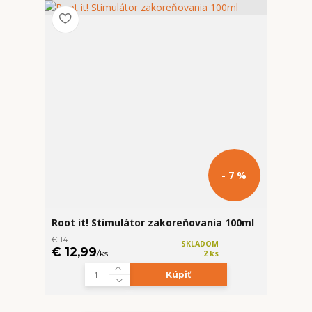
- 7 %
Root it! Stimulátor zakoreňovania 100ml
€ 14
SKLADOM
€ 12,99
/
ks
2 ks
Kúpiť