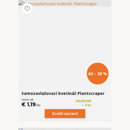
Až - 20 %
Samozavlažovací kvetináč Plantscraper
cena od
SKLADOM
€ 1,19
/
ks
> 2 ks
Zvoliť variant