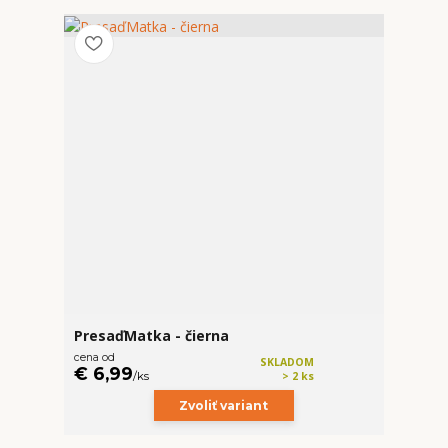
PresaďMatka - čierna
cena od
SKLADOM
€ 6,99
/
ks
> 2 ks
Zvoliť variant