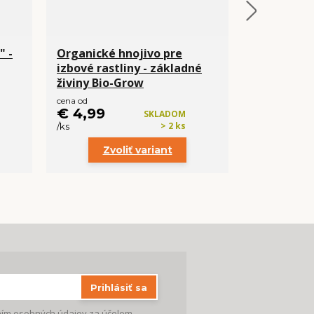
" -
Organické hnojivo pre
Organické 
izbové rastliny - základné
kvitnutie 
živiny Bio-Grow
cena od
cena od
€ 4,99
€ 6,99
SKLADOM
> 2 ks
/
ks
/
ks
Zvoliť variant
Zvo
Prihlásiť sa
ím osobných údajov
za účelom