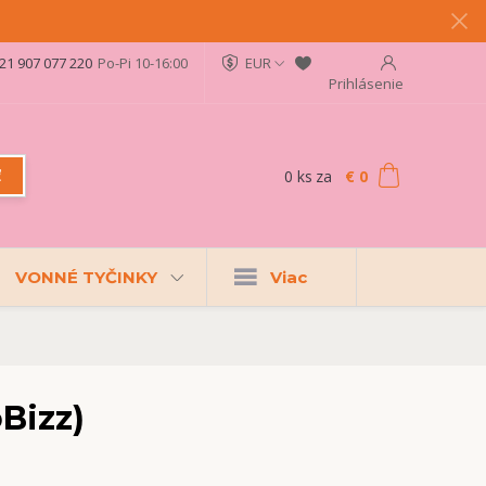
21 907 077 220
Po-Pi 10-16:00
EUR
Prihlásenie
0
ks
za
€ 0
ť
VONNÉ TYČINKY
Viac
Bizz)