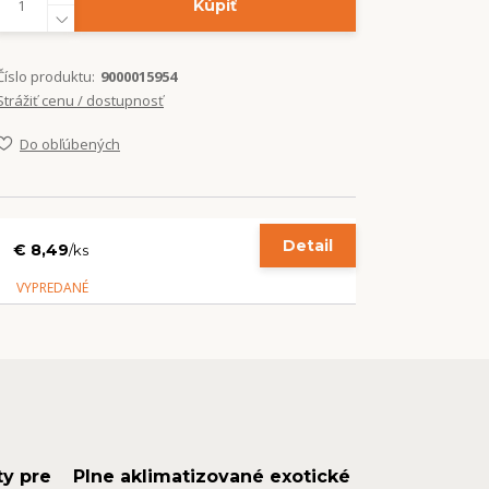
Kúpiť
Číslo produktu:
9000015954
Strážiť cenu / dostupnosť
Do obľúbených
Detail
€ 8,49
/
ks
VYPREDANÉ
ty pre
Plne aklimatizované exotické