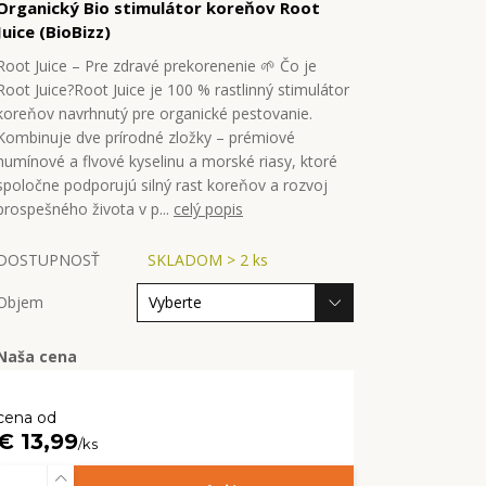
Organický Bio stimulátor koreňov Root
Juice (BioBizz)
Root Juice – Pre zdravé prekorenenie 🌱 Čo je
Root Juice?Root Juice je 100 % rastlinný stimulátor
koreňov navrhnutý pre organické pestovanie.
Kombinuje dve prírodné zložky – prémiové
humínové a flvové kyselinu a morské riasy, ktoré
spoločne podporujú silný rast koreňov a rozvoj
prospešného života v p...
celý popis
DOSTUPNOSŤ
SKLADOM > 2 ks
Objem
Naša cena
cena od
€ 13,99
/
ks