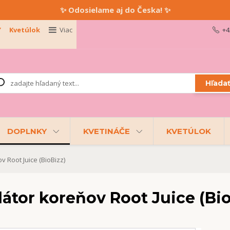
✨ Odosielame aj do Česka! ✨
Y
Kvetúlok
Viac
+4
Hľada
DOPLNKY
KVETINÁČE
KVETÚLOK
v Root Juice (BioBizz)
átor koreňov Root Juice (Bio