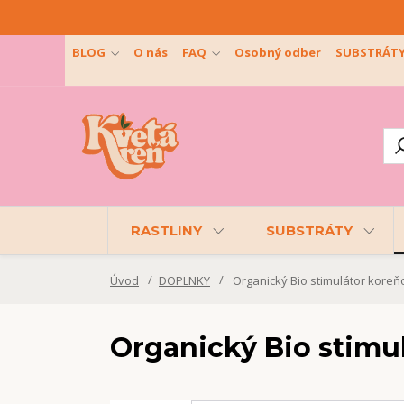
BLOG
O nás
FAQ
Osobný odber
SUBSTRÁT
RASTLINY
SUBSTRÁTY
Úvod
DOPLNKY
Organický Bio stimulátor koreňo
Organický Bio stimul