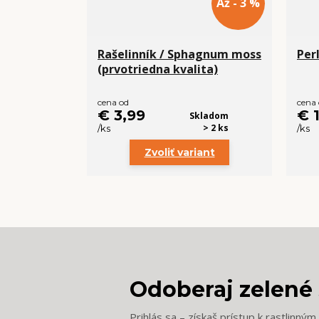
Až - 3 %
Rašelinník / Sphagnum moss
Perl
(prvotriedna kvalita)
cena od
cena
€ 3,99
€ 
Skladom
> 2 ks
/
ks
/
ks
Zvoliť variant
Odoberaj zelené 
Prihlás sa – získaš prístup k rastlinný