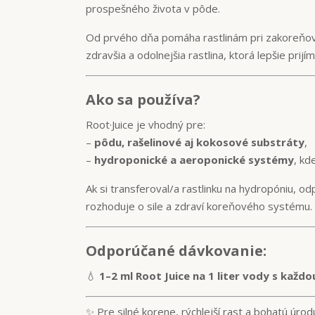
prospešného života v pôde.
Od prvého dňa pomáha rastlinám pri zakoreňovan
zdravšia a odolnejšia rastlina, ktorá lepšie prijí
Ako sa používa?
Root·Juice je vhodný pre:
–
pôdu, rašelinové aj kokosové substráty
,
–
hydroponické a aeroponické systémy
, kd
Ak si transferoval/a rastlinku na hydropóniu, o
rozhoduje o sile a zdraví koreňového systému.
Odporúčané dávkovanie:
💧
1–2 ml Root Juice na 1 liter vody s každo
✨ Pre silné korene, rýchlejší rast a bohatú úrod