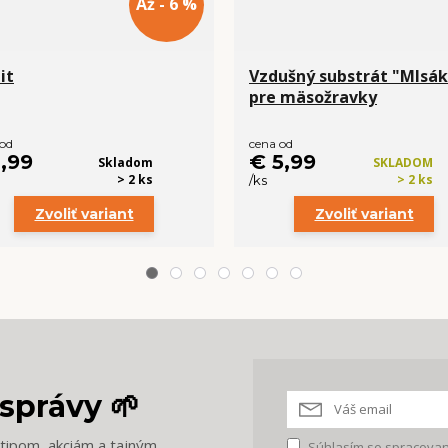
Až - 6 %
it
Vzdušný substrát "Mlsák
pre mäsožravky
 od
cena od
1,99
€ 5,99
Skladom
SKLADOM
> 2 ks
> 2 ks
/
ks
Zvoliť variant
Zvoliť variant
správy 🌱
m tipom, akciám a tajným
Súhlasím so
spracovan