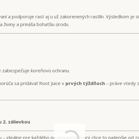
í a podporuje rast aj u už zakorenených rastlín. Výsledkom je sil
ma živiny a prináša bohatšiu úrodu.
e zabezpečuje koreňovú ochranu.
dporúča sa pridávať Root Juice v
prvých týždňoch
– práve vtedy 
u 2. zálievkou
u – ideálne pre každého pestovateľa, ktorý chce to najlepšie od za