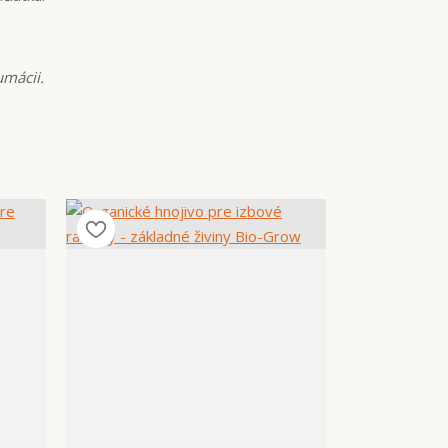
umácii.