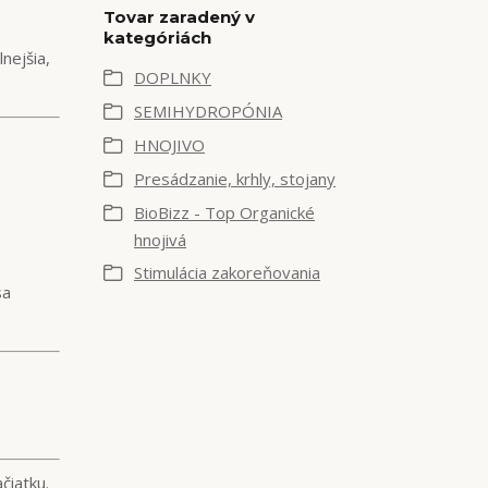
Tovar zaradený v
kategóriách
nejšia,
DOPLNKY
SEMIHYDROPÓNIA
HNOJIVO
Presádzanie, krhly, stojany
BioBizz - Top Organické
hnojivá
Stimulácia zakoreňovania
sa
čiatku.