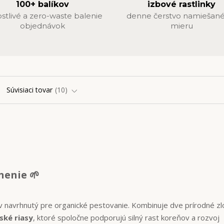
100+ balíkov
izbové rastlinky
ostlivé a zero-waste balenie
denne čerstvo namiešané
objednávok
mieru
Súvisiaci tovar
10
nenie 🌱
ov navrhnutý pre organické pestovanie. Kombinuje dve prírodné zl
ské riasy
, ktoré spoločne podporujú silný rast koreňov a rozvoj