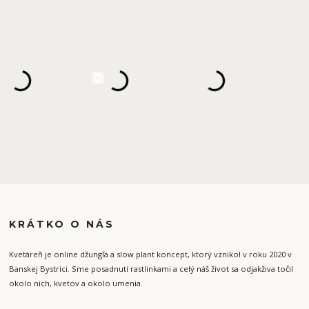
KRÁTKO O NÁS
Kvetáreň je online džungľa a slow plant koncept, ktorý vznikol v roku 2020 v
Banskej Bystrici. Sme posadnutí rastlinkami a celý náš život sa odjakživa točil
okolo nich, kvetov a okolo umenia.