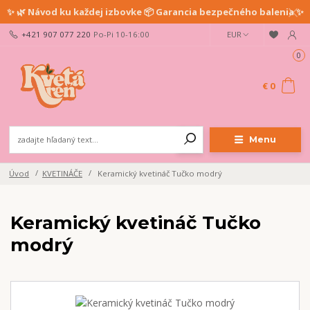
✨ 🌿 Návod ku každej izbovke 📦 Garancia bezpečného balenia ✨
+421 907 077 220
Po-Pi 10-16:00
EUR
0
€ 0
Menu
Úvod
KVETINÁČE
Keramický kvetináč Tučko modrý
Keramický kvetináč Tučko
modrý