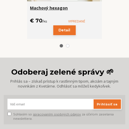
Machový hexagon
Porcelánový
Javorski
€ 70
€ 20
/
ks
VYPREDANÉ
/
ks
Detail
Odoberaj zelené správy 🌱
Prihlás sa – získaš prístup k rastlinným tipom, akciám a tajným
novinkám z Kvetárne. Odhlásiť sa môžeš kedykoľvek.
Prihlásiť sa
Súhlasím so
spracovaním osobných údajov
za účelom zasielania
newslettera.