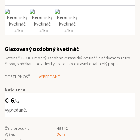
Glazovaný ozdobný kvetináč
Kvetináč TUČKO modrýOzdobný keramický kvetináč s nádychom retro
časov, s nôžkami.Bez dierky - slúži ako okrasný obal.
celý popis
DOSTUPNOSŤ
VYPREDANÉ
Naša cena
€ 6
/
ks
Vypredané.
Číslo produktu:
49942
Výška:
7cm