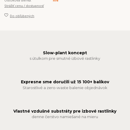
Odtoková dierka:
nie
Strážiť cenu / dostupnosť
Do obľúbených
Slow-plant koncept
s útulkom pre smutné izbové rastlinky
Expresne sme doručili už 15 100+ balíkov
Starostlivé a zero-waste balenie objednávok
Vlastné vzdušné substráty pre izbové rastlinky
denne čerstvo namiešané na mieru