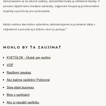
Zameriavame sa na izbové rastliny, zberateľské kúsky aj obľúbené klasiky. V
ponuke nájdeš nami miešané substráty, organické hnojivá aj profesionálne
doplnky a pomôcky pre pestovateľa.
Každú rastlinu starostlivo vyberáme, aklimatizujeme a posielame ďalej s
rešpektom k prírode aj k ľuďom, ktorí ju pestujú."
MOHLO BY ŤA ZAUJÍMAŤ
K
VETÚLOK - Útulok pre rastliny
VOP
Rastlinný preukaz
Ako balíme rastlinky/ Poštovné
Slow plant business
Blog o rastlinách
Ako si nezabiť rastlinku