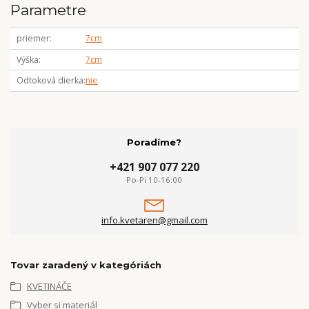
Parametre
priemer
7cm
Výška
7cm
Odtoková dierka
nie
Poradíme?
+421 907 077 220
Po-Pi 10-16:00
info.kvetaren@gmail.com
Tovar zaradený v kategóriách
KVETINÁČE
Vyber si materiál