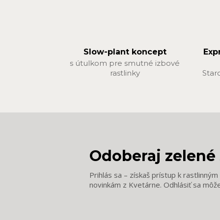
Slow-plant koncept
Exp
s útulkom pre smutné izbové
rastlinky
Star
Odoberaj zelené 
Prihlás sa – získaš prístup k rastlinný
novinkám z Kvetárne. Odhlásiť sa môž