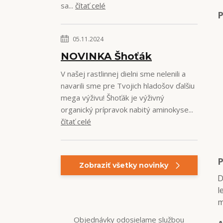
sa...
čítať celé
P
05.11.2024
NOVINKA Šhoťák
V našej rastlinnej dielni sme nelenili a
navarili sme pre Tvojich hladošov ďalšiu
mega výživu! Šhoťák je výživný
organický prípravok nabitý aminokyse...
čítať celé
P
Zobraziť všetky novinky
D
l
m
Objednávky odosielame službou