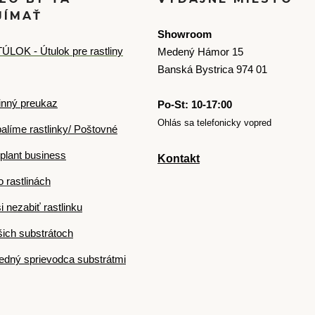
JÍMAŤ
Showroom
ÚLOK - Útulok pre rastliny
Medený Hámor 15
Banská Bystrica 974 01
inný preukaz
Po-St: 10-17:00
Ohlás sa telefonicky vopred
alíme rastlinky/ Poštovné
plant business
Kontakt
o rastlinách
i nezabiť rastlinku
ich substrátoch
dný sprievodca substrátmi