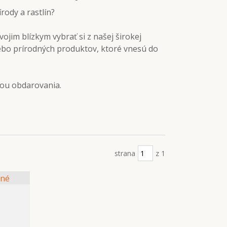
rody a rastlín?
ojim blízkym vybrať si z našej širokej
lebo prírodných produktov, ktoré vnesú do
bou obdarovania.
strana
z 1