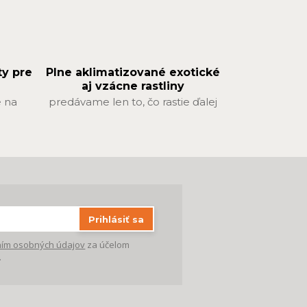
ty pre
Plne aklimatizované exotické
aj vzácne rastliny
 na
predávame len to, čo rastie ďalej
Prihlásiť sa
ím osobných údajov
za účelom
.