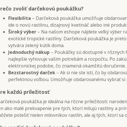
rečo zvoliť darčekovú poukážku?
Flexibilita
– Darčeková poukážka umožňuje obdarovanému
ide o novú rastlinu, dizajnový kvetináč alebo iné produk
Široký výber
– Na našom eshope nájdete veľký výber ra
exotické tropické rastliny. Darčeková poukážka je pret
vytvára zelený kútik doma.
Jednoduchý nákup
– Poukážky sú dostupné v rôznych h
najlepšie vyhovuje vašim potrebám a rozpočtu. Po zak
elektronickej podobe, čo znamená okamžitú doručenie.
Bezstarostný darček
– Ak si nie ste istí, čo by obdaro
perfektnou voľbou. Umožňuje obdarovanému vybrať si pr
re každú príležitosť
arčeková poukážka je ideálna na rôzne príležitosti: narodeni
en ako malé prekvapenie pre tých, ktorí milujú rastliny a 
ôžete potešiť nielen milovníkov rastlín, ale aj tých, ktorí sa o