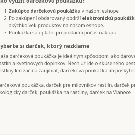
ko využiť darčekovú poukážku?
Zakúpte darčekovú poukážku
v našom eshope.
Po zakúpení obdarovaný obdrží
elektronickú poukáž
akýchkoľvek produktov na našom eshope.
Poukážka sa uplatní pri pokladni počas nákupu.
yberte si darček, ktorý nezklame
aša darčeková poukážka je ideálnym spôsobom, ako darova
astlín a kvetinových doplnkov. Nech už ide o skúseného pesto
astliny len začína zaujímať, darčeková poukážka im poskytne
arčeková poukážka, darček pre milovníkov rastlín, darček p
kologický darček, poukážka na rastliny, darček na Vianoce