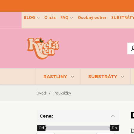
BLOG
O nás
FAQ
Osobný odber
SUBSTRÁT
RASTLINY
SUBSTRÁTY
Úvod
Poukážky
Cena:
Od
Do
D