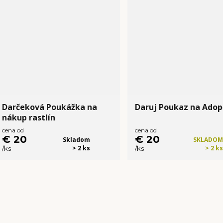
Darčeková Poukážka na
Daruj Poukaz na Adop
nákup rastlín
cena od
cena od
€ 20
€ 20
Skladom
SKLADOM
> 2 ks
> 2 ks
/
ks
/
ks