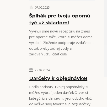
07.09.2025
Šplhák pre tvoju opornú
tyč už skladom!
Vyvinuli sme novú receptúru na zmes
pre oporné tyče, ktoré si môžes doma
vyrobiť. Zloženie podporuje vzdušnosť,
odtok prebytočnej vody a
zároveň udr...
čítať celé
29.07.2024
Darčeky k objednávke!
Podľa hodnoty Tvojej objednávky si
môžes vybrať jeden darček!Otvor si
kategóriu s darčekmi, jednoducho vlož
do košíka svoj favorit a je to:)Darčeky