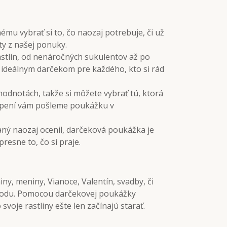
 vybrať si to, čo naozaj potrebuje, či už
ty z našej ponuky.
stlín, od nenáročných sukulentov až po
o ideálnym darčekom pre každého, kto si rád
odnotách, takže si môžete vybrať tú, ktorá
úpení vám pošleme poukážku v
vaný naozaj ocenil, darčeková poukážka je
esne to, čo si praje.
ny, meniny, Vianoce, Valentín, svadby, či
prírodu. Pomocou darčekovej poukážky
 svoje rastliny ešte len začínajú starať.