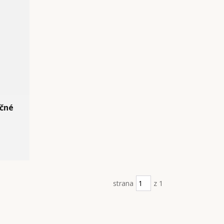
čné
strana
z 1