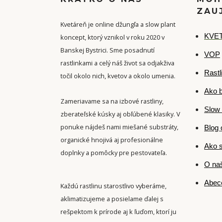
ZAU
Kvetáreň je online džungľa a slow plant
K
VET
koncept, ktorý vznikol v roku 2020 v
Banskej Bystrici. Sme posadnutí
VOP
rastlinkami a celý náš život sa odjakživa
Rastl
točil okolo nich, kvetov a okolo umenia.
Ako b
Zameriavame sa na izbové rastliny,
Slow 
zberateľské kúsky aj obľúbené klasiky. V
ponuke nájdeš nami miešané substráty,
Blog 
organické hnojivá aj profesionálne
Ako s
doplnky a pomôcky pre pestovateľa.
O naš
Abece
Každú rastlinu starostlivo vyberáme,
aklimatizujeme a posielame ďalej s
rešpektom k prírode aj k ľuďom, ktorí ju