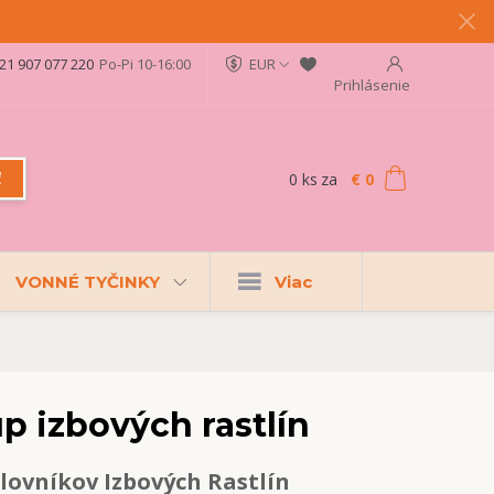
21 907 077 220
Po-Pi 10-16:00
EUR
Prihlásenie
0
ks
za
€ 0
ť
VONNÉ TYČINKY
Viac
 izbových rastlín
lovníkov Izbových Rastlín