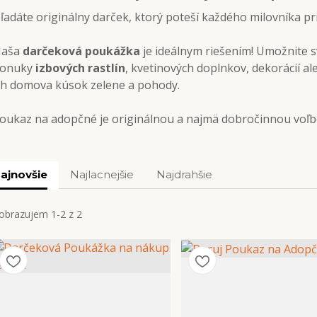
ľadáte originálny darček, ktorý poteší každého milovníka prí
aša
darčeková poukážka
je ideálnym riešením! Umožnite sv
onuky
izbových rastlín
, kvetinových doplnkov, dekorácií a
ch domova kúsok zelene a pohody.
oukaz na adopčné je originálnou a najmä dobročinnou voľ
ajnovšie
Najlacnejšie
Najdrahšie
obrazujem 1-2 z 2