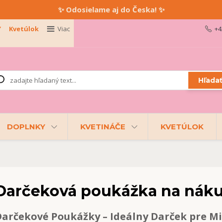
✨ Odosielame aj do Česka! ✨
Y
Kvetúlok
Viac
+4
Hľada
DOPLNKY
KVETINÁČE
KVETÚLOK
Darčeková poukážka na nákup
arčekové Poukážky – Ideálny Darček pre Mi