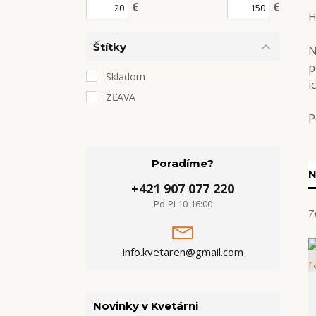
€
€
H
Štítky
N
p
Skladom
i
ZĽAVA
P
Poradíme?
N
+421 907 077 220
Po-Pi 10-16:00
Z
info.kvetaren@gmail.com
Novinky v Kvetárni