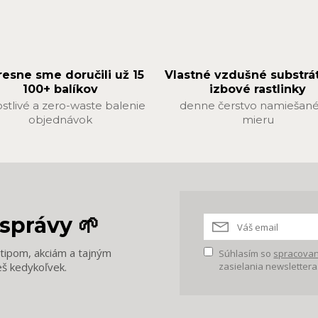
resne sme doručili už 15
Vlastné vzdušné substrá
100+ balíkov
izbové rastlinky
ostlivé a zero-waste balenie
denne čerstvo namiešané
objednávok
mieru
správy 🌱
m tipom, akciám a tajným
Súhlasím so
spracovan
eš kedykoľvek.
zasielania newslettera