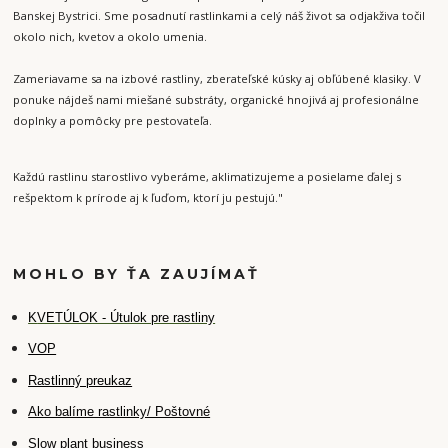
Banskej Bystrici. Sme posadnutí rastlinkami a celý náš život sa odjakživa točil
okolo nich, kvetov a okolo umenia.
Zameriavame sa na izbové rastliny, zberateľské kúsky aj obľúbené klasiky. V
ponuke nájdeš nami miešané substráty, organické hnojivá aj profesionálne
doplnky a pomôcky pre pestovateľa.
Každú rastlinu starostlivo vyberáme, aklimatizujeme a posielame ďalej s
rešpektom k prírode aj k ľuďom, ktorí ju pestujú."
MOHLO BY ŤA ZAUJÍMAŤ
K
VETÚLOK - Útulok pre rastliny
VOP
Rastlinný preukaz
Ako balíme rastlinky/ Poštovné
Slow plant business