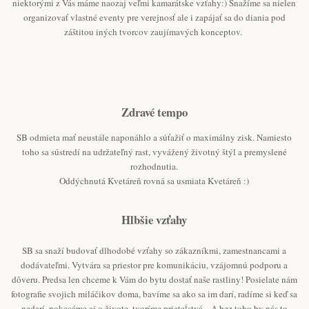
niektorými z Vás máme naozaj veľmi kamarátske vzťahy:) Snažíme sa nielen
organizovať vlastné eventy pre verejnosť ale i zapájať sa do diania pod
záštitou iných tvorcov zaujímavých konceptov.
Zdravé tempo
SB odmieta mať neustále naponáhlo a súťažiť o maximálny zisk. Namiesto
toho sa sústredí na udržateľný rast, vyvážený životný štýl a premyslené
rozhodnutia.
Oddýchnutá Kvetáreň rovná sa usmiata Kvetáreň :)
Hlbšie vzťahy
SB sa snaží budovať dlhodobé vzťahy so zákazníkmi, zamestnancami a
dodávateľmi. Vytvára sa priestor pre komunikáciu, vzájomnú podporu a
dôveru. Predsa len chceme k Vám do bytu dostať naše rastliny! Posielate nám
fotografie svojich miláčikov doma, bavíme sa ako sa im darí, radíme si keď sa
nedarí, pokecáme aj o živote, tvoríme priateĺstvá... A bez toho by nás to