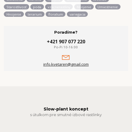
Starostlivosť
poda
vzacnerastliny
hnojenie
Umiestnenie
Hnojenie
terarium
floralium
variegacia
Poradíme?
+421 907 077 220
Po-Pi 10-16:00
info.kvetaren@gmail.com
Slow-plant koncept
s útulkom pre smutné izbové rastlinky