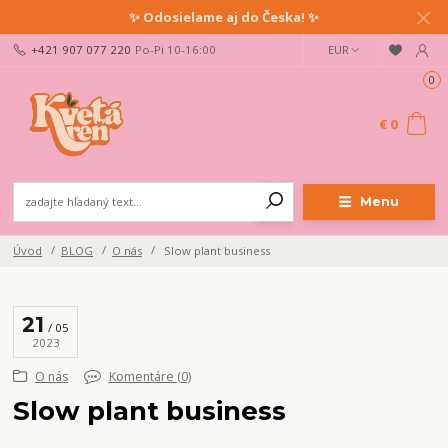
✨ Odosielame aj do Česka! ✨
+421 907 077 220
Po-Pi 10-16:00
EUR
0
€ 0
Menu
Úvod
BLOG
O nás
Slow plant business
21
05
2023
O nás
Komentáre (0)
Slow plant business