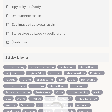
Tipy, triky a návody
Umiestnenie rastlín
Zaujímavosti zo sveta rastlín
Starostlivosť o izbovky podľa druhu
Škodcovia
Štítky blogu
izboverastliny
rady k pestovaniu
pestovanie
starostlivost
zaujimavosti
myty a fakty
substrat
Izboverastliny
Kvetaren
navody
korene
presadzanie
listy
voda
polievanie
Izbove rastliny
monstera
Starostlivost
Polievanie
Rady k pestovaniu
Pestovanie
Voda
izbove rastliny
aroid
Listy
svetlo
hnojivo
Poda
Kvetáreň
hnitie korenov
Navody
Substrat
vzdusnavlhkost
kvety
kvetaren
skodcovia
Korene
Hnojivo
umiestnenie
kvetinac