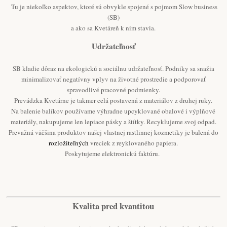
Tu je niekoľko aspektov, ktoré sú obvykle spojené s pojmom Slow business
(SB)
a ako sa Kvetáreň k nim stavia.
Udržateľnosť
SB kladie dôraz na ekologickú a sociálnu udržateľnosť. Podniky sa snažia
minimalizovať negatívny vplyv na životné prostredie a podporovať
spravodlivé pracovné podmienky.
Prevádzka Kvetárne je takmer celá postavená z materiálov z druhej ruky.
Na balenie balíkov používame výhradne upcyklované obalové i výplňové
materiály, nakupujeme len lepiace pásky a štítky. Recyklujeme svoj odpad.
Prevažná väčšina produktov našej vlastnej rastlinnej kozmetiky je balená do
rozložiteľných
vreciek z reyklovaného papiera.
Poskytujeme elektronickú faktúru.
Kvalita pred kvantitou