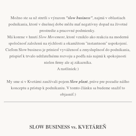
Možno ste sa už stretli s výrazom
"slow business"
, najmä v oblastiach
podnikania, ktoré v dnešnej dobe môžu mať negatívny dopad na životné
prostredie a pracovné podmienky.
Má korene v hnutí
Slow Movement
, ktoré vzniklo ako reakcia na modernú
spoločnosť založenú na rýchlosti a okamžitom "instantnom" uspokojení.
Cieľom Slow business je priniesť vyváženosť a zmysluplnosť do podnikania,
prispieť k trvalo udržateľnému rozvoju a podľa nás najmä k spokojnosti
nielen firmy ale aj zákazníka.
A rastliniek:)
My sme si v Kvetárni zaužívali pojem
Slow plant
, práve pre pozadie nášho
konceptu a prístup k podnikaniu. V tomto článku sa budeme snažiť to
objasniť:)
SLOW BUSINESS vs. KVETÁREŇ