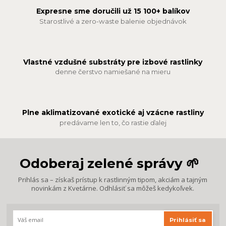
Expresne sme doručili už 15 100+ balíkov
Starostlivé a zero-waste balenie objednávok
Vlastné vzdušné substráty pre izbové rastlinky
denne čerstvo namiešané na mieru
Plne aklimatizované exotické aj vzácne rastliny
predávame len to, čo rastie ďalej
Odoberaj zelené správy 🌱
Prihlás sa – získaš prístup k rastlinným tipom, akciám a tajným
novinkám z Kvetárne. Odhlásiť sa môžeš kedykoľvek.
Prihlásiť sa