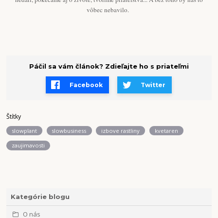
vôbec nebavilo.
Páčil sa vám článok? Zdieľajte ho s priateľmi
Facebook
Twitter
Štítky
slowplant
slowbusiness
izbove rastliny
kvetaren
zaujimavosti
Kategórie blogu
O nás