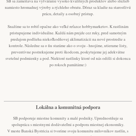
SB sa zameriava na vytváranie vysoko kvalitných produktov alebo služieb
namiesto hromadnej výroby a rýchleho obratu. Dôraz sa kladie na starostlivú
prácu, detaily a osobný prístup.
Snažíme sa to robiť opačne ako veľké reťazce hobbymarketov. K rastlinám
pristupujeme individuálne. Každá nám prejde cez ruky, pred samotným
predajom podlieha niekoľkodňovej aklimatizácii na nové prostredie a
kontrole. Následne sa o ňu staráme ako o svoju - hnojíme, utierame listy,
preventívne postrekujeme proti škodcom, poskytujeme jej adekvátne
svetelné podmienky a pod. Niektoré rastlinky ktoré od nás odišli si dokonca
po rokoch pamätáme:)
Lokálna a komunitná podpora
SB podporuje miestne komunity a malé podniky. Uprednostňuje sa
spolupráca s miestnymi dodávateľmi a podpora miestnej ekonomiky.
V meste Banská Bystricia si tvoríme svoju komunitu milovníkov rastlín, s