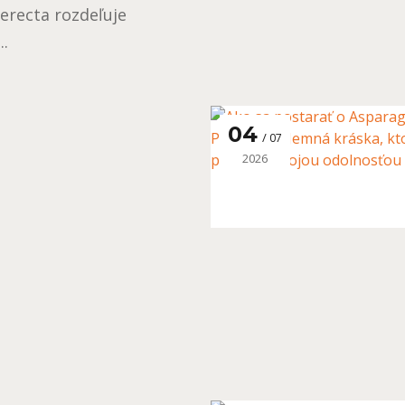
erecta rozdeľuje
..
04
07
2026