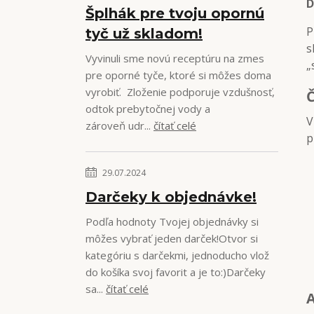
D
Šplhák pre tvoju opornú
P
tyč už skladom!
s
Vyvinuli sme novú receptúru na zmes
„
pre oporné tyče, ktoré si môžes doma
vyrobiť. Zloženie podporuje vzdušnosť,
odtok prebytočnej vody a
V
zároveň udr...
čítať celé
p
29.07.2024
Darčeky k objednávke!
Podľa hodnoty Tvojej objednávky si
môžes vybrať jeden darček!Otvor si
kategóriu s darčekmi, jednoducho vlož
do košíka svoj favorit a je to:)Darčeky
sa...
čítať celé
A