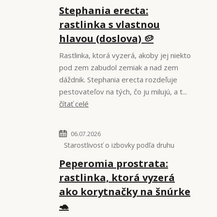
Stephania erecta:
rastlinka s vlastnou
hlavou (doslova) 🥔
Rastlinka, ktorá vyzerá, akoby jej niekto
pod zem zabudol zemiak a nad zem
dáždnik. Stephania erecta rozdeľuje
pestovateľov na tých, čo ju milujú, a t...
čítať celé
06.07.2026
Starostlivosť o izbovky podľa druhu
Peperomia prostrata:
rastlinka, ktorá vyzerá
ako korytnačky na šnúrke
🐢