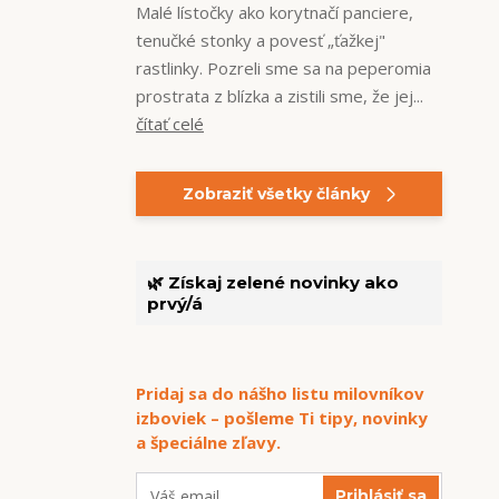
Malé lístočky ako korytnačí panciere,
tenučké stonky a povesť „ťažkej"
rastlinky. Pozreli sme sa na peperomia
prostrata z blízka a zistili sme, že jej...
čítať celé
Zobraziť všetky články
🌿 Získaj zelené novinky ako
prvý/á
Pridaj sa do nášho listu milovníkov
izboviek – pošleme Ti tipy, novinky
a špeciálne zľavy.
Prihlásiť sa