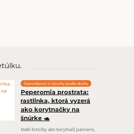
etúlku.
Starostlivosť o izbovky podľa druhu
Peperomia prostrata:
rastlinka, ktorá vyzerá
ako korytnačky na
šnúrke 🐢
Malé lístočky ako korytnačí panciere,