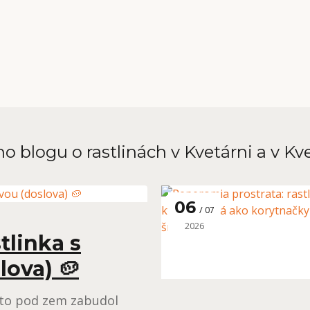
o blogu o rastlinách v Kvetárni a v Kv
06
07
2026
tlinka s
lova) 🥔
ekto pod zem zabudol