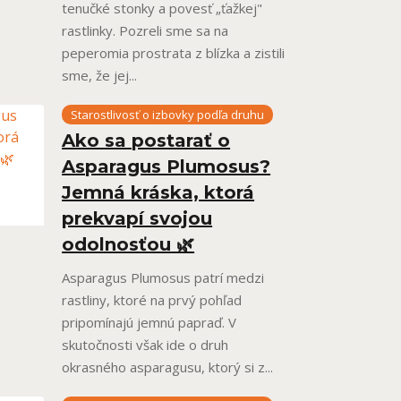
tenučké stonky a povesť „ťažkej"
rastlinky. Pozreli sme sa na
peperomia prostrata z blízka a zistili
sme, že jej...
Starostlivosť o izbovky podľa druhu
Ako sa postarať o
Asparagus Plumosus?
Jemná kráska, ktorá
prekvapí svojou
odolnosťou 🌿
Asparagus Plumosus patrí medzi
rastliny, ktoré na prvý pohľad
pripomínajú jemnú papraď. V
skutočnosti však ide o druh
okrasného asparagusu, ktorý si z...