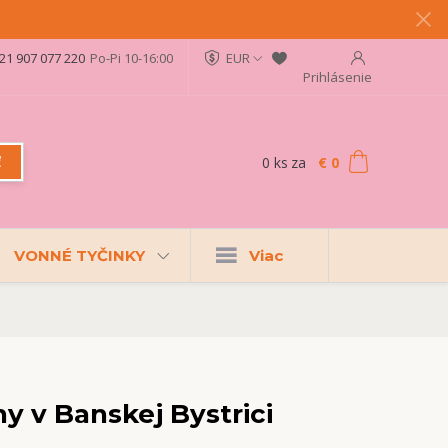
21 907 077 220
Po-Pi 10-16:00
EUR
Prihlásenie
0
ks
za
€ 0
ť
VONNÉ TYČINKY
Viac
y v Banskej Bystrici