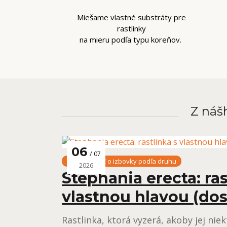
Miešame vlastné substráty pre
rastlinky
na mieru podľa typu koreňov.
Z nášh
06
07
Starostlivosť o izbovky podľa druhu
2026
Stephania erecta: ras
vlastnou hlavou (dos
Rastlinka, ktorá vyzerá, akoby jej ni