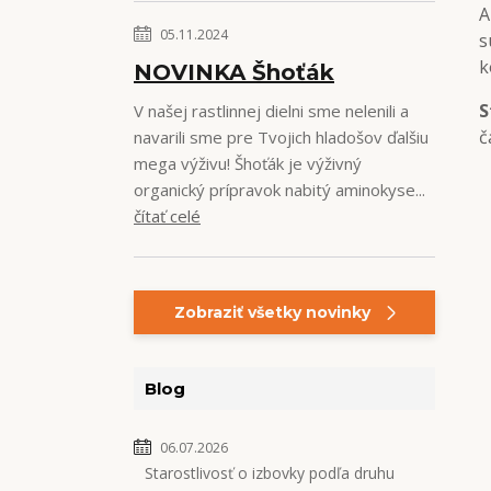
A
05.11.2024
s
k
NOVINKA Šhoťák
S
V našej rastlinnej dielni sme nelenili a
č
navarili sme pre Tvojich hladošov ďalšiu
mega výživu! Šhoťák je výživný
organický prípravok nabitý aminokyse...
čítať celé
Zobraziť všetky novinky
Blog
06.07.2026
Starostlivosť o izbovky podľa druhu