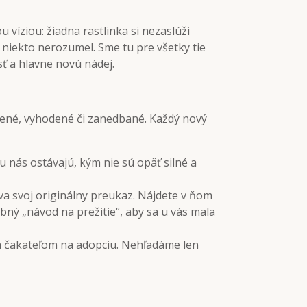
 víziou: žiadna rastlinka si nezaslúži
ej niekto nerozumel. Sme tu pre všetky tie
sť a hlavne novú nádej.
cené, vyhodené či zanedbané. Každý nový
u nás ostávajú, kým nie sú opäť silné a
a svoj originálny preukaz. Nájdete v ňom
bný „návod na prežitie“, aby sa u vás mala
sa čakateľom na adopciu. Nehľadáme len