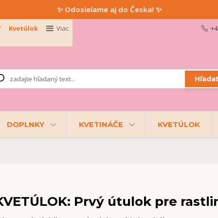
✨ Odosielame aj do Česka! ✨
Y
Kvetúlok
Viac
+4
Hľada
DOPLNKY
KVETINÁČE
KVETÚLOK
KVETÚLOK: Prvý útulok pre rastlin