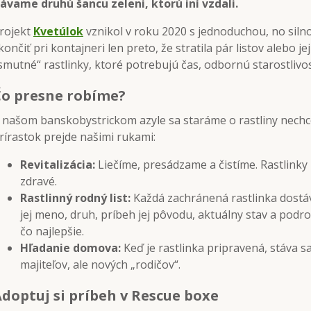
ávame druhú šancu zeleni, ktorú iní vzdali.
rojekt
Kvetúlok
vznikol v roku 2020 s jednoduchou, no silnou
končiť pri kontajneri len preto, že stratila pár listov alebo j
smutné“ rastlinky, ktoré potrebujú čas, odbornú starostlivo
Čo presne robíme?
 našom banskobystrickom azyle sa staráme o rastliny nech
rírastok prejde našimi rukami:
Revitalizácia:
Liečíme, presádzame a čistíme. Rastlinky 
zdravé.
Rastlinný rodný list:
Každá zachránená rastlinka dostáv
jej meno, druh, príbeh jej pôvodu, aktuálny stav a podro
čo najlepšie.
Hľadanie domova:
Keď je rastlinka pripravená, stáva 
majiteľov, ale nových „rodičov“.
doptuj si príbeh v Rescue boxe