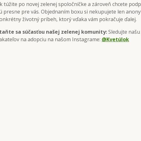
k túžite po novej zelenej spoločníčke a zároveň chcete pod
ú presne pre vás. Objednaním boxu si nekupujete len anonym
onkrétny životný príbeh, ktorý vďaka vám pokračuje ďalej.
taňte sa súčasťou našej zelenej komunity:
Sledujte našu
akateľov na adopciu na našom Instagrame:
@Kvetúlok