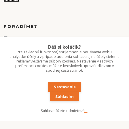
PORADÍME?
+421 907 077 220
Dáš si koláčik?
Po-Pi 10-16:00
Pre základnú funkčnosť, spríjemnenie používania webu,
analytické účely a v prípade udelenia súhlasu aj na účely cielenia
reklamy využívame súbory cookies. Nastavenie vlastných
info.kvetaren@gmail.com
preferencií cookies môžete kedykoľvek upraviť odkazom v
spodnej časti stránok.
Nastavenia
Súhlasím
Upravit sběr cookies.
Súhlas môžete odmietnuť
tu
.
Copyright 2020-2026 ©Kvetúlok / Kvetáreň