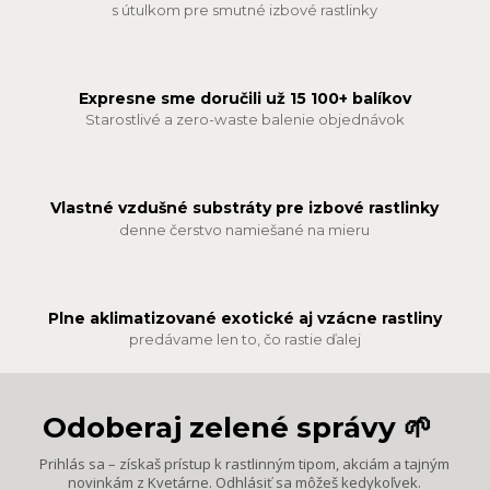
s útulkom pre smutné izbové rastlinky
Expresne sme doručili už 15 100+ balíkov
Starostlivé a zero-waste balenie objednávok
Vlastné vzdušné substráty pre izbové rastlinky
denne čerstvo namiešané na mieru
Plne aklimatizované exotické aj vzácne rastliny
predávame len to, čo rastie ďalej
Odoberaj zelené správy 🌱
Prihlás sa – získaš prístup k rastlinným tipom, akciám a tajným
novinkám z Kvetárne. Odhlásiť sa môžeš kedykoľvek.