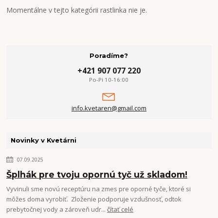
Momentálne v tejto kategórii rastlinka nie je.
Poradíme?
+421 907 077 220
Po-Pi 10-16:00
info.kvetaren@gmail.com
Novinky v Kvetárni
07.09.2025
Šplhák pre tvoju opornú tyč už skladom!
Vyvinuli sme novú receptúru na zmes pre oporné tyče, ktoré si
môžes doma vyrobiť. Zloženie podporuje vzdušnosť, odtok
prebytočnej vody a zároveň udr...
čítať celé