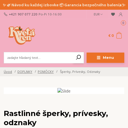
✨ 🌿 Návod ku každej izbovke 📦 Garancia bezpečného balenia ✨
+421 907 077 220
Po-Pi 10-16:00
EUR
0
€ 0
Menu
Úvod
DOPLNKY
POMÔCKY
Šperky, Prívesky, Odznaky
Rastlinné šperky, prívesky,
odznaky