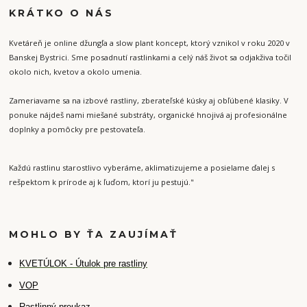
KRÁTKO O NÁS
Kvetáreň je online džungľa a slow plant koncept, ktorý vznikol v roku 2020 v
Banskej Bystrici. Sme posadnutí rastlinkami a celý náš život sa odjakživa točil
okolo nich, kvetov a okolo umenia.
Zameriavame sa na izbové rastliny, zberateľské kúsky aj obľúbené klasiky. V
ponuke nájdeš nami miešané substráty, organické hnojivá aj profesionálne
doplnky a pomôcky pre pestovateľa.
Každú rastlinu starostlivo vyberáme, aklimatizujeme a posielame ďalej s
rešpektom k prírode aj k ľuďom, ktorí ju pestujú."
MOHLO BY ŤA ZAUJÍMAŤ
K
VETÚLOK - Útulok pre rastliny
VOP
Rastlinný preukaz