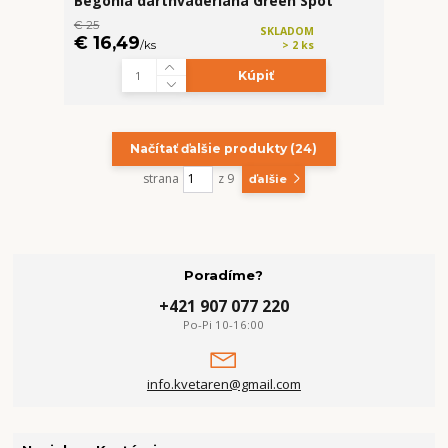
Begonia darthvaderiana Green Spot
€ 25
SKLADOM
€ 16,49
/
ks
> 2 ks
Kúpiť
Načítať ďalšie produkty (24)
strana
z 9
ďalšie
Poradíme?
+421 907 077 220
Po-Pi 10-16:00
info.kvetaren@gmail.com