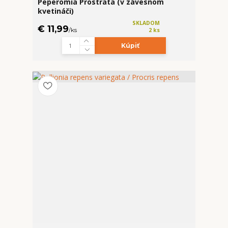
Peperomia Prostrata (v závesnom
kvetináči)
SKLADOM
€ 11,99
/
ks
2 ks
Kúpiť