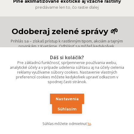
Plne aklimatizované exotické aj vzácne rastliny
predávame len to, čo rastie ďalej
Odoberaj zelené správy 🌱
Prihlás sa – získaš prístup k rastlinným tipom, akciám a tajným
novinkám z Kvetárne. Odhlásiť sa môžeš kedykoľvek.
Dáš si koláčik?
Pre základnú funkčnosť, spríjemnenie používania webu,
Prihlásiť sa
analytické účely a v prípade udelenia súhlasu aj na účely cielenia
reklamy využívame súbory cookies. Nastavenie vlastných
Súhlasím so
spracovaním osobných údajov
za účelom zasielania
preferencií cookies môžete kedykoľvek upraviť odkazom v
newslettera.
spodnej časti stránok.
Nastavenia
Súhlasím
Súhlas môžete odmietnuť
tu
.