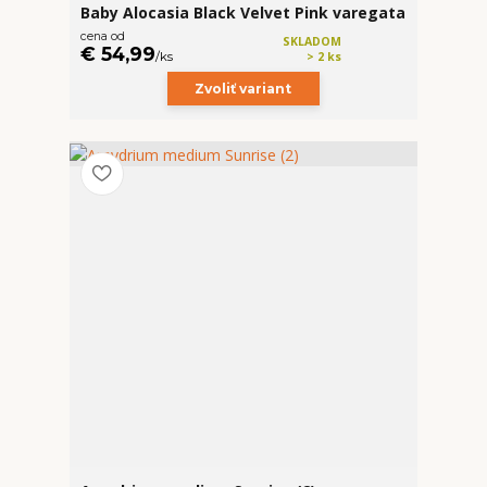
Baby Alocasia Black Velvet Pink varegata
cena od
SKLADOM
€ 54,99
/
ks
> 2 ks
Zvoliť variant