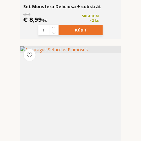
Set Monstera Deliciosa + substrát
€ 13
SKLADOM
€ 8,99
/
ks
> 2 ks
Kúpiť