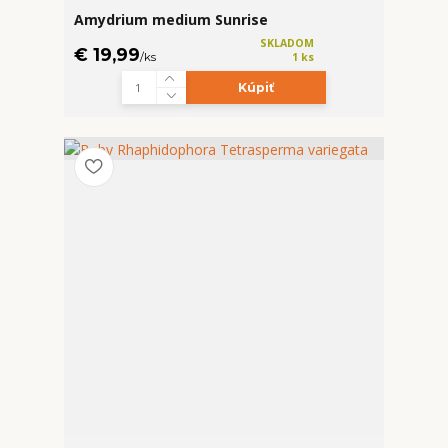
Amydrium medium Sunrise
SKLADOM
€ 19,99
/
ks
1 ks
Kúpiť