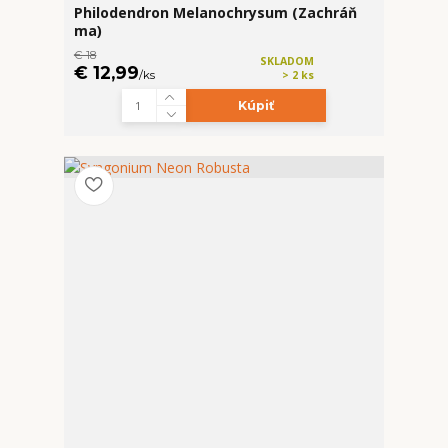
Philodendron Melanochrysum (Zachráň
ma)
€ 18
SKLADOM
€ 12,99
/
ks
> 2 ks
Kúpiť