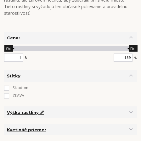
Tieto rastliny si vyžadujú len občasné polievanie a pravidelnú
starostlivosť.
Cena:
Od
Do
€
€
Štítky
Skladom
ZĽAVA
Výška rastliny 📏
Kvetináč priemer