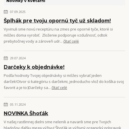
Novinky v Kvetárni
07.09.2025
Šplhák pre tvoju opornú tyč už skladom!
Vyvinuli sme novú receptúru na zmes pre oporné tyče, ktoré si
môžes doma vyrobiť. Zloženie podporuje vzdušnosť, odtok
prebytočnej vody a zároveň udr...
čítať celé
29.07.2024
Darčeky k objednávke!
Podľa hodnoty Tvojej objednávky si môžes vybrať jeden
darček!Otvor si kategóriu s darčekmi, jednoducho vlož do košíka svoj
favorit a je to:)Darčeky sa...
čítať celé
05.11.2024
NOVINKA Šhoťák
V našej rastlinnej dielni sme nelenili a navarili sme pre Tvojich
hladošov ďalšiu mega výživu! Šhoťák je výživný organický prípravok