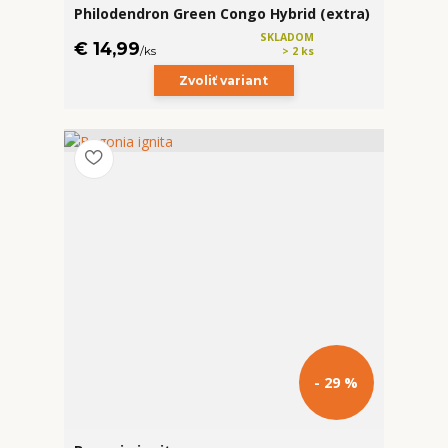
Philodendron Green Congo Hybrid (extra)
SKLADOM
€ 14,99
/
ks
> 2 ks
Zvoliť variant
- 29 %