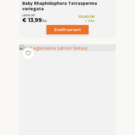
Baby Rhaphidophora Tetrasperma
variegata
cena od
SKLADOM
€ 13,99
/
ks
> 2 ks
Zvoliť variant