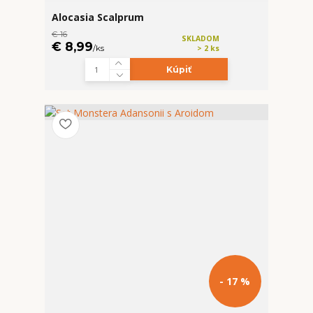
Alocasia Scalprum
€ 16
SKLADOM
€ 8,99
/
ks
> 2 ks
Kúpiť
- 17 %