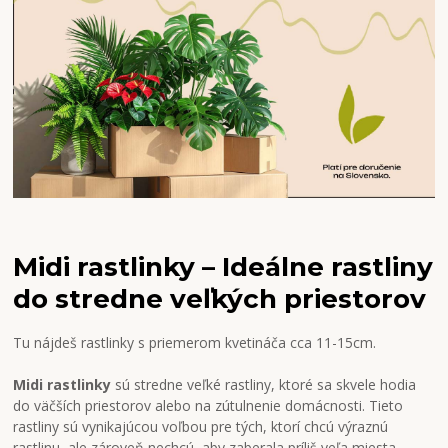
Midi rastlinky – Ideálne rastliny
do stredne veľkých priestorov
Tu nájdeš rastlinky s priemerom kvetináča cca 11-15cm.
Midi rastlinky
sú stredne veľké rastliny, ktoré sa skvele hodia
do väčších priestorov alebo na zútulnenie domácnosti. Tieto
rastliny sú vynikajúcou voľbou pre tých, ktorí chcú výraznú
rastlinu, ale zároveň nechcú, aby zaberala príliš veľa miesta.