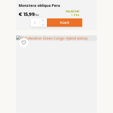
Monstera obliqua Peru
SKLADOM
€ 15,99
/
ks
> 2 ks
Kúpiť