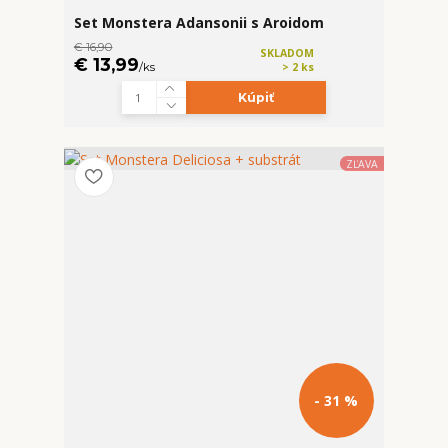
Set Monstera Adansonii s Aroidom
€ 16,90
SKLADOM
€ 13,99
/
ks
> 2 ks
Kúpiť
ZĽAVA
- 31 %