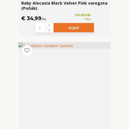
Baby Alocasia Black Velvet Pink varegata
(Poňák)
SKLADOM
€ 34,99
/
ks
1 ks
Kúpiť