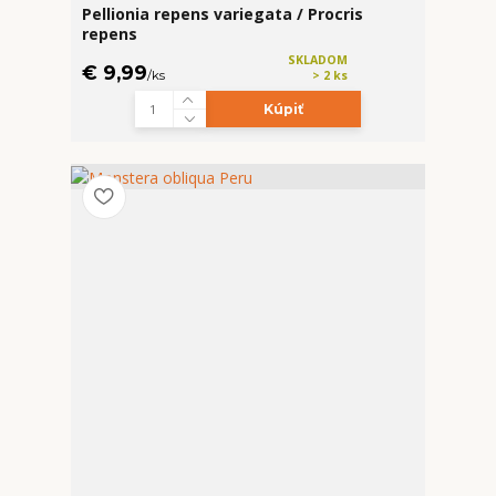
Pellionia repens variegata / Procris
repens
SKLADOM
€ 9,99
/
ks
> 2 ks
Kúpiť