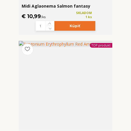
Midi Aglaonema Salmon fantasy
SKLADOM
€ 10,99
/
ks
1 ks
Kúpiť
TOP produkt