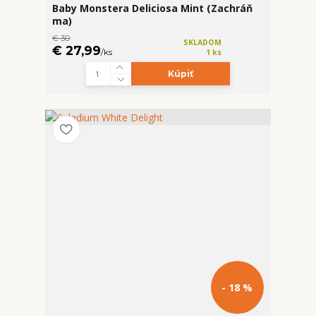
Baby Monstera Deliciosa Mint (Zachráň
ma)
€ 30
SKLADOM
€ 27,99
/
ks
1 ks
Kúpiť
- 18 %