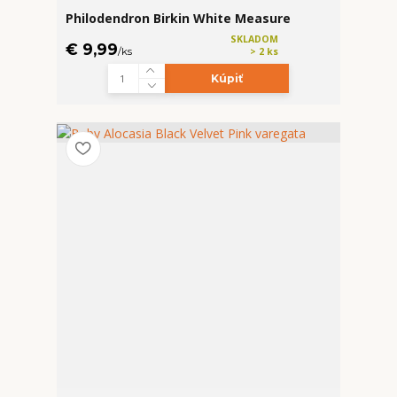
Philodendron Birkin White Measure
SKLADOM
€ 9,99
/
ks
> 2 ks
Kúpiť