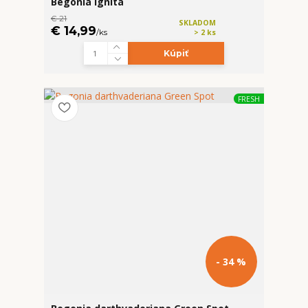
Begonia ignita
€ 21
SKLADOM
€ 14,99
/
ks
> 2 ks
Kúpiť
FRESH
- 34 %