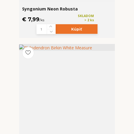
Syngonium Neon Robusta
SKLADOM
€ 7,99
/
ks
> 2 ks
Kúpiť