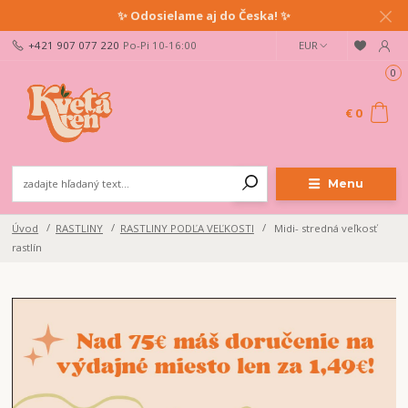
✨ Odosielame aj do Česka! ✨
+421 907 077 220
Po-Pi 10-16:00
EUR
0
€ 0
Menu
Úvod
RASTLINY
RASTLINY PODĽA VEĽKOSTI
Midi- stredná veľkosť
rastlín