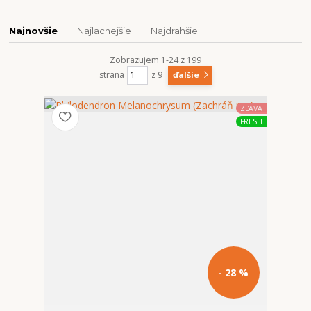
Najnovšie
Najlacnejšie
Najdrahšie
Zobrazujem 1-24 z 199
strana
z 9
ďalšie
ZĽAVA
FRESH
- 28 %