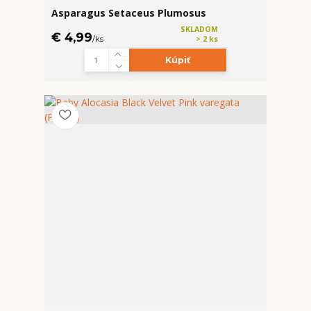
Asparagus Setaceus Plumosus
SKLADOM
€ 4,99
/
ks
> 2 ks
Kúpiť