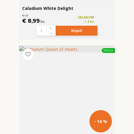
Caladium White Delight
€ 11
SKLADOM
€ 8,99
/
ks
> 2 ks
Kúpiť
FRESH
- 14 %