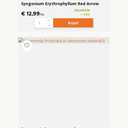
Syngonium Erythrophyllum Red Arrow
SKLADOM
€ 12,99
/
ks
> 2 ks
Kúpiť