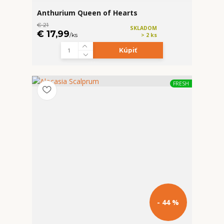
Anthurium Queen of Hearts
€ 21
SKLADOM
€ 17,99
/
ks
> 2 ks
Kúpiť
FRESH
- 44 %