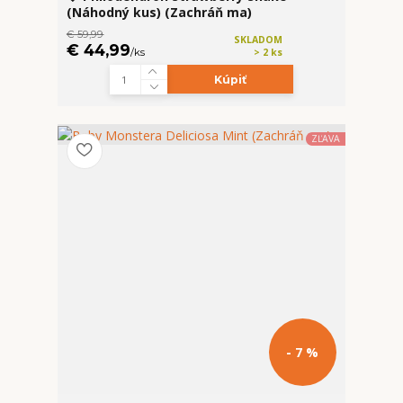
(Náhodný kus) (Zachráň ma)
€ 59,99
SKLADOM
€ 44,99
/
ks
> 2 ks
Kúpiť
ZĽAVA
- 7 %