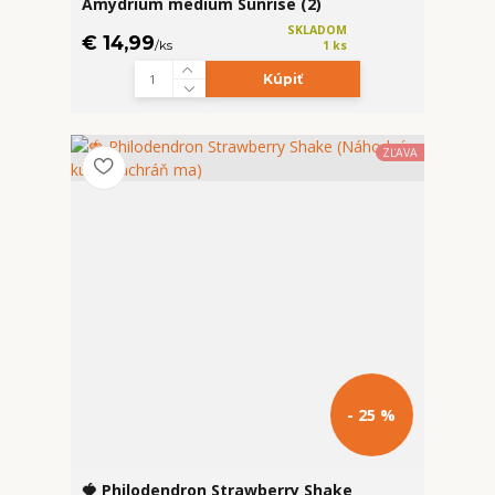
Amydrium medium Sunrise (2)
SKLADOM
€ 14,99
/
ks
1 ks
Kúpiť
ZĽAVA
- 25 %
🍓 Philodendron Strawberry Shake