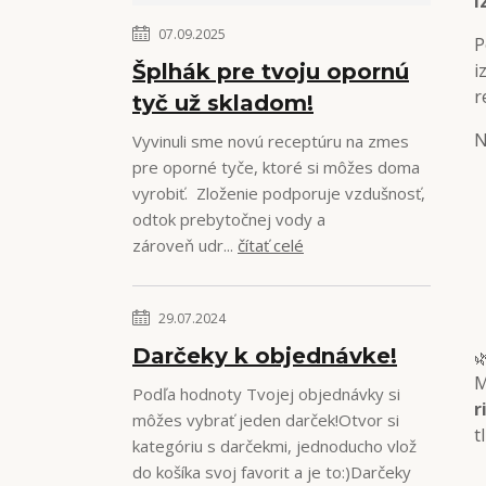
I
07.09.2025
P
Šplhák pre tvoju opornú
i
r
tyč už skladom!
N
Vyvinuli sme novú receptúru na zmes
pre oporné tyče, ktoré si môžes doma
vyrobiť. Zloženie podporuje vzdušnosť,
odtok prebytočnej vody a
zároveň udr...
čítať celé
29.07.2024
Darčeky k objednávke!

M
Podľa hodnoty Tvojej objednávky si
r
môžes vybrať jeden darček!Otvor si
t
kategóriu s darčekmi, jednoducho vlož
do košíka svoj favorit a je to:)Darčeky