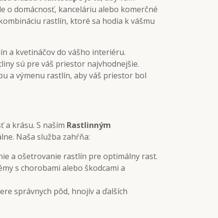
ide o domácnosť, kanceláriu alebo komerčné
 kombináciu rastlín, ktoré sa hodia k vášmu
ín a kvetináčov do vášho interiéru.
iny sú pre váš priestor najvhodnejšie.
 a výmenu rastlín, aby váš priestor bol
sť a krásu. S naším
Rastlinným
álne. Naša služba zahŕňa:
e a ošetrovanie rastlín pre optimálny rast.
émy s chorobami alebo škodcami a
re správnych pôd, hnojív a ďalších