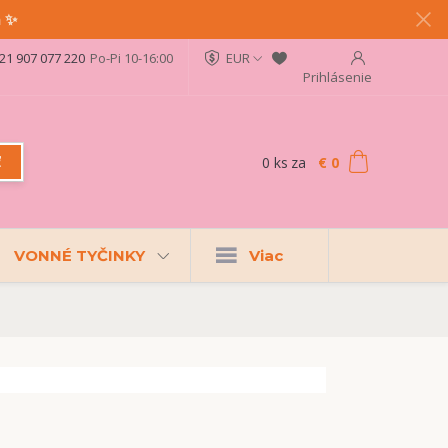
a ✨
21 907 077 220
Po-Pi 10-16:00
EUR
Prihlásenie
0
ks
za
€ 0
ť
VONNÉ TYČINKY
Viac