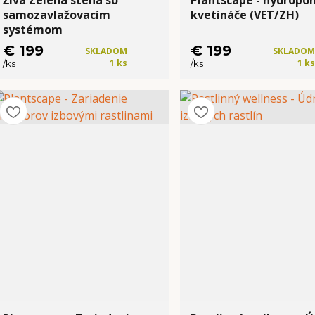
Živá Zelená stena so
Plantscape - hydropo
samozavlažovacím
kvetináče (VET/ZH)
systémom
€ 199
€ 199
SKLADOM
SKLADOM
1 ks
1 ks
/
ks
/
ks
Kúpiť
Kúpiť