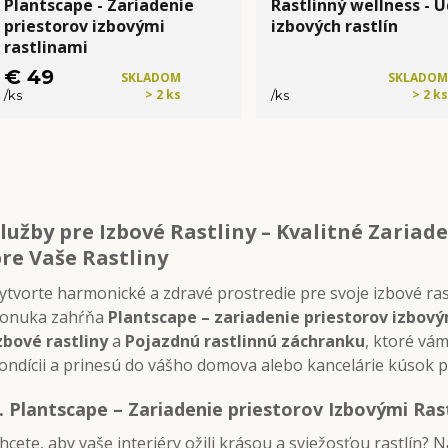
Plantscape - Zariadenie
Rastlinný wellness - 
priestorov izbovými
izbových rastlín
rastlinami
€ 49
SKLADOM
SKLADOM
> 2 ks
> 2 ks
/
ks
/
ks
Kúpiť
Kúpiť
lužby pre Izbové Rastliny – Kvalitné Zariad
re Vaše Rastliny
ytvorte harmonické a zdravé prostredie pre svoje izbové ra
onuka zahŕňa
Plantscape – zariadenie priestorov izbový
zbové rastliny
a
Pojazdnú rastlinnú záchranku
, ktoré vám
ondícii a prinesú do vášho domova alebo kancelárie kúsok p
.
Plantscape – Zariadenie priestorov Izbovými Ras
hcete, aby vaše interiéry ožili krásou a sviežosťou rastlín? 