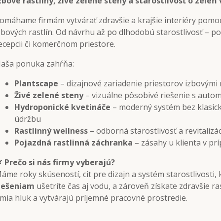
zbové rastliny, živé zelené steny a starostlivosť o zeleň
omáhame firmám vytvárať zdravšie a krajšie interiéry pomoc
zbových rastlín. Od návrhu až po dlhodobú starostlivosť – po
ecepcii či komerčnom priestore.
aša ponuka zahŕňa:
Plantscape
– dizajnové zariadenie priestorov izbovými 
Živé zelené steny
– vizuálne pôsobivé riešenie s auto
Hydroponické kvetináče
– moderný systém bez klasic
údržbu
Rastlinný wellness
– odborná starostlivosť a revitalizác
Pojazdná rastlinná záchranka
– zásahy u klienta v p

Prečo si nás firmy vyberajú?
áme roky skúseností, cit pre dizajn a systém starostlivosti,
iešeniam
ušetríte čas aj vodu, a zároveň získate zdravšie ra
lmia hluk a vytvárajú príjemné pracovné prostredie.