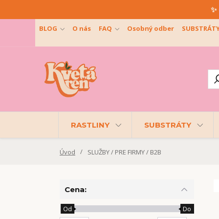
✨ 
BLOG
O nás
FAQ
Osobný odber
SUBSTRÁT
RASTLINY
SUBSTRÁTY
Úvod
SLUŽBY / PRE FIRMY / B2B
Cena:
Od
Do