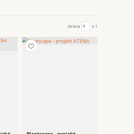
strana
z 1