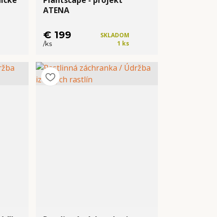
nické
Plantscape - projekt
ATENA
€ 199
SKLADOM
1 ks
/
ks
Kúpiť