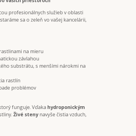
 vo vašich priestoroch
ou profesionálnych služieb v oblasti
staráme sa o zeleň vo vašej kancelárii,
rastlinami na mieru
matickou závlahou
kého substrátu, s menšími nárokmi na
ia rastlín
rípade problémov
 ktorý funguje. Vďaka
hydroponickým
stliny.
Živé steny
navyše čistia vzduch,