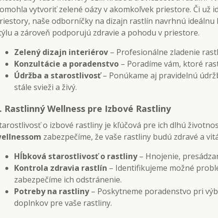
omohla vytvoriť zelené oázy v akomkoľvek priestore. Či už 
riestory, naše odborníčky na dizajn rastlín navrhnú ideálnu
týlu a zároveň podporujú zdravie a pohodu v priestore.
Zelený dizajn interiérov
– Profesionálne zladenie rastl
Konzultácie a poradenstvo
– Poradíme vám, ktoré rastl
Údržba a starostlivosť
– Ponúkame aj pravidelnú údržbu
stále svieži a živý.
.
Rastlinný Wellness pre Izbové Rastliny
tarostlivosť o izbové rastliny je kľúčová pre ich dlhú životno
ellnessom
zabezpečíme, že vaše rastliny budú zdravé a vit
Hĺbková starostlivosť o rastliny
– Hnojenie, presádzani
Kontrola zdravia rastlín
– Identifikujeme možné probl
zabezpečíme ich odstránenie.
Potreby na rastliny
– Poskytneme poradenstvo pri výbe
doplnkov pre vaše rastliny.