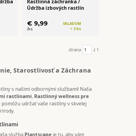
Údržba
Rastlinná záchranka /
Údržba izbových rastlín
€ 9,99
SKLADOM
> 2 ks
/
ks
Kúpiť
strana
z 1
enie, Starostlivosť a Záchrana
stliny s našimi odbornými službami! Naša
mi rastlinami
,
Rastlinný wellness pre
 pomôžu udržať vaše rastliny v skvelej
rírody.
tlinami
Naša služba
Plantscape
je tu, aby vám