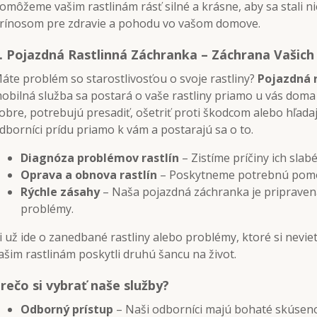
omôžeme vašim rastlinám rásť silné a krásne, aby sa stali n
rínosom pre zdravie a pohodu vo vašom domove.
.
Pojazdná Rastlinná Záchranka – Záchrana Vašich 
áte problém so starostlivosťou o svoje rastliny?
Pojazdná 
obilná služba sa postará o vaše rastliny priamo u vás doma al
obre, potrebujú presadiť, ošetriť proti škodcom alebo hľadaj
dborníci prídu priamo k vám a postarajú sa o to.
Diagnóza problémov rastlín
– Zistíme príčiny ich slab
Oprava a obnova rastlín
– Poskytneme potrebnú pomoc
Rýchle zásahy
– Naša pojazdná záchranka je pripravená 
problémy.
i už ide o zanedbané rastliny alebo problémy, ktoré si neviet
ašim rastlinám poskytli druhú šancu na život.
rečo si vybrať naše služby?
Odborný prístup
– Naši odborníci majú bohaté skúsenosti