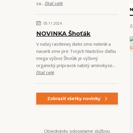
sa...
čítať celé
N
05.11.2024
Z
NOVINKA Šhoťák
V našej rastlinnej dielni sme nelenili a
navarili sme pre Tvojich hladošov ďalšiu
mega výživu! Šhoťák je výživný
organický prípravok nabitý aminokyse...
čítať celé
Zobraziť všetky novinky
Objednávky odosielame službou