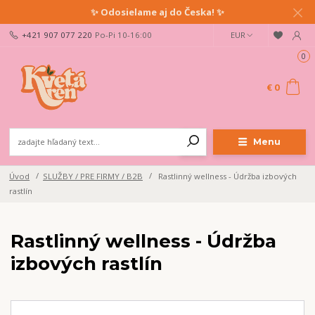
✨ Odosielame aj do Česka! ✨
+421 907 077 220
Po-Pi 10-16:00
EUR
0
€ 0
Menu
Úvod
SLUŽBY / PRE FIRMY / B2B
Rastlinný wellness - Údržba izbových
rastlín
Rastlinný wellness - Údržba
izbových rastlín