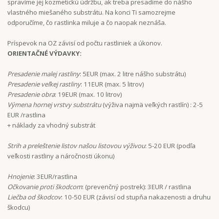
spravíme jej kozmetickú údržbu, ak treba presadíme do nášho
vlastného miešaného substrátu. Na konci Ti samozrejme
odporučíme, čo rastlinka miluje a čo naopak neznáša.
Príspevok na OZ závisí od počtu rastliniek a úkonov.
ORIENTAČNÉ VÝDAVKY:
Presadenie malej rastliny
: 5EUR (max. 2 litre nášho substrátu)
Presadenie veľkej rastliny
: 11EUR (max. 5 litrov)
Presadenie obra
: 19EUR (max. 10 litrov)
Výmena hornej vrstvy substrátu
(výživa najmä veľkých rastlín) : 2-5
EUR /rastlina
+ náklady za vhodný substrát
Strih a preleštenie listov našou listovou výživou
: 5-20 EUR (podľa
veľkosti rastliny a náročnosti úkonu)
Hnojenie
: 3EUR/rastlina
Očkovanie proti škodcom
: (prevenčný postrek): 3EUR / rastlina
Liečba od škodcov
: 10-50 EUR (závisí od stupňa nakazenosti a druhu
škodcu)