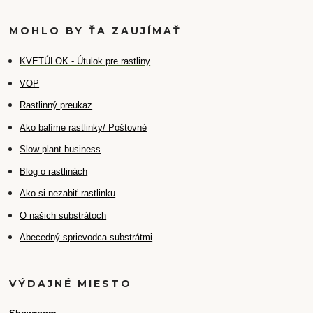
MOHLO BY ŤA ZAUJÍMAŤ
K
VETÚLOK - Útulok pre rastliny
VOP
Rastlinný preukaz
Ako balíme rastlinky/ Poštovné
Slow plant business
Blog o rastlinách
Ako si nezabiť rastlinku
O našich substrátoch
Abecedný sprievodca substrátmi
VÝDAJNÉ MIESTO