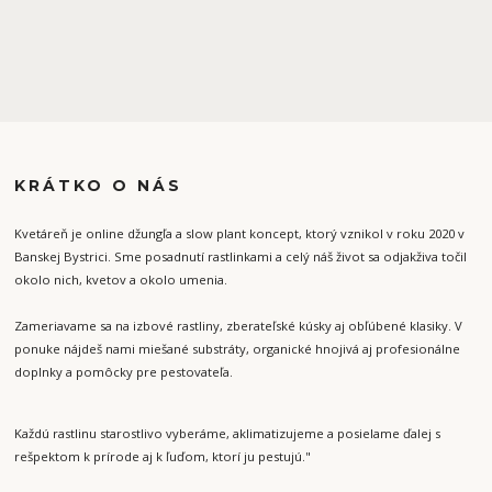
KRÁTKO O NÁS
Kvetáreň je online džungľa a slow plant koncept, ktorý vznikol v roku 2020 v
Banskej Bystrici. Sme posadnutí rastlinkami a celý náš život sa odjakživa točil
okolo nich, kvetov a okolo umenia.
Zameriavame sa na izbové rastliny, zberateľské kúsky aj obľúbené klasiky. V
ponuke nájdeš nami miešané substráty, organické hnojivá aj profesionálne
doplnky a pomôcky pre pestovateľa.
Každú rastlinu starostlivo vyberáme, aklimatizujeme a posielame ďalej s
rešpektom k prírode aj k ľuďom, ktorí ju pestujú."