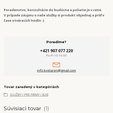
Poradenstvo, konzultácie do budúcna a poliatie je v cene.
V prípade záujmu o naše služby si produkt objednaj a príď v
čase otváracích hodín :)
Poradíme?
+421 907 077 220
Po-Pi 10-16:00
info.kvetaren@gmail.com
Tovar zaradený v kategóriách
SLUŽBY / PRE FIRMY / B2B
Súvisiaci tovar
1