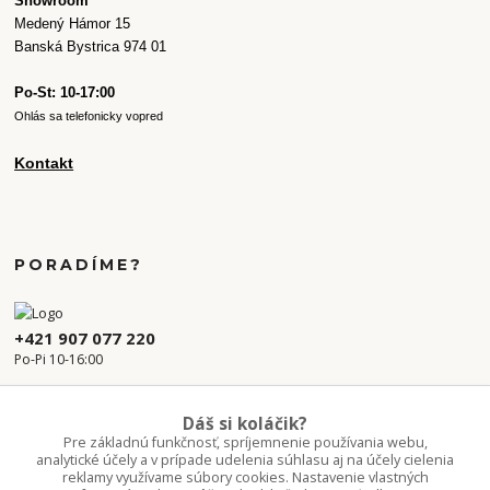
Showroom
Medený Hámor 15
Banská Bystrica 974 01
Po-St: 10-17:00
Ohlás sa telefonicky vopred
Kontakt
PORADÍME?
+421 907 077 220
Po-Pi 10-16:00
info.kvetaren@gmail.com
Dáš si koláčik?
Pre základnú funkčnosť, spríjemnenie používania webu,
analytické účely a v prípade udelenia súhlasu aj na účely cielenia
reklamy využívame súbory cookies. Nastavenie vlastných