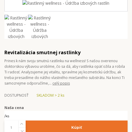
Revitalizácia smutnej rastlinky
Prines k nám svoju smutnú rastlinku na wellness! S našou overenou
doktorskou výbavou urobíme, čo sa dá, aby rastlinka opäť ožila a robila
Ti radosť. Analyzujeme jej vitalitu, spravíme jej kozmetickú údržbu, ak
treba presadíme do nášho vlastného miešaného substrátu. Na konci Ti
samozrejme odporučíme,...
celý popis
DOSTUPNOSŤ
SKLADOM > 2 ks
Naša cena
/
ks
Kúpiť