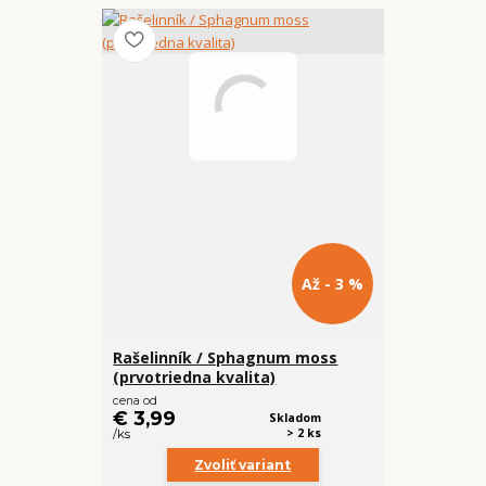
Až - 3 %
Rašelinník / Sphagnum moss
(prvotriedna kvalita)
cena od
€ 3,99
Skladom
> 2 ks
/
ks
Zvoliť variant