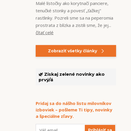
Malé lístočky ako korytnačí panciere,
tenučké stonky a povesť „ťažkej"
rastlinky. Pozreli sme sa na peperomia
prostrata z blízka a zistili sme, že jej...
čítať celé
Zobraziť všetky články
🌿 Získaj zelené novinky ako
prvý/á
Pridaj sa do nášho listu milovníkov
izboviek – pošleme Ti tipy, novinky
a špeciálne zľavy.
Prihlásiť sa