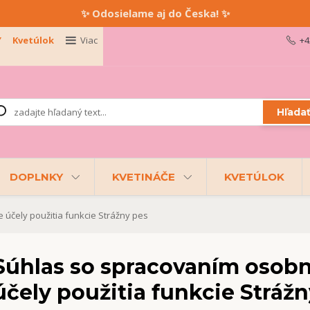
✨ Odosielame aj do Česka! ✨
Y
Kvetúlok
Viac
+4
Hľada
DOPLNKY
KVETINÁČE
KVETÚLOK
účely použitia funkcie Strážny pes
Súhlas so spracovaním osobn
účely použitia funkcie Stráž