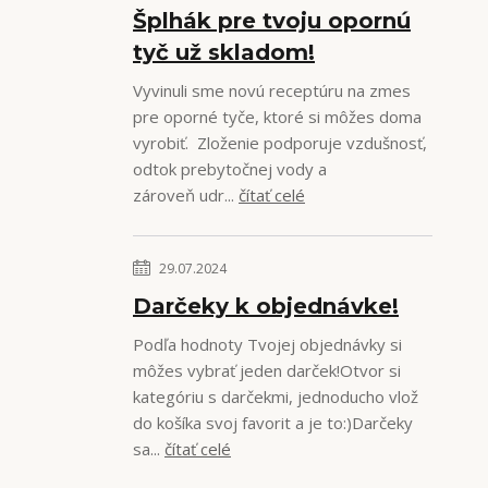
Šplhák pre tvoju opornú
tyč už skladom!
Vyvinuli sme novú receptúru na zmes
pre oporné tyče, ktoré si môžes doma
vyrobiť. Zloženie podporuje vzdušnosť,
odtok prebytočnej vody a
zároveň udr...
čítať celé
29.07.2024
Darčeky k objednávke!
Podľa hodnoty Tvojej objednávky si
môžes vybrať jeden darček!Otvor si
kategóriu s darčekmi, jednoducho vlož
do košíka svoj favorit a je to:)Darčeky
sa...
čítať celé