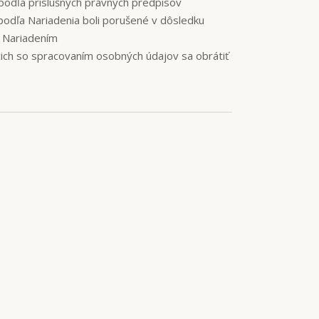
podľa príslušných právnych predpisov
podľa Nariadenia boli porušené v dôsledku
o Nariadením
cich so spracovaním osobných údajov sa obrátiť