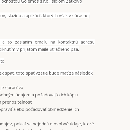
ločnosťou Golemos s.r.o., sídlom Zátkovo
, služieb a aplikácií, ktorých však v súčasnej
 a to zaslaním emailu na kontaktnú adresu
iknutím v prijatom maile Strážneho psa.
o:
k späť, toto späť vzatie bude mať za následok
je spracúva
osobným údajom a požadovať o ich kópiu
 prenositeľnosť
opraviť alebo požadovať obmedzenie ich
dajov, pokiaľ sa nejedná o osobné údaje, ktoré