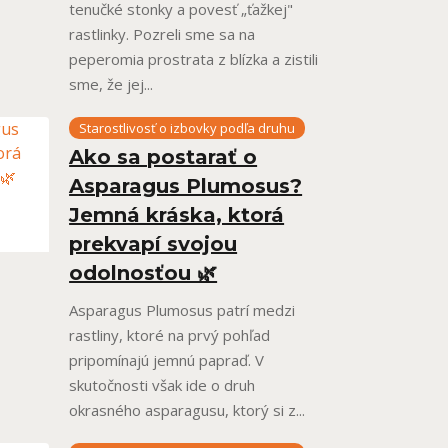
tenučké stonky a povesť „ťažkej"
rastlinky. Pozreli sme sa na
peperomia prostrata z blízka a zistili
sme, že jej...
Starostlivosť o izbovky podľa druhu
Ako sa postarať o
Asparagus Plumosus?
Jemná kráska, ktorá
prekvapí svojou
odolnosťou 🌿
Asparagus Plumosus patrí medzi
rastliny, ktoré na prvý pohľad
pripomínajú jemnú papraď. V
skutočnosti však ide o druh
okrasného asparagusu, ktorý si z...