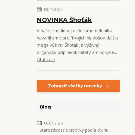
05.11.2024
NOVINKA Šhoťák
V našej rastlinnej dielni sme nelenili a
navarili sme pre Tvojich hladošov ďalšiu
mega výživu! Šhoťák je výživný
organický prípravok nabitý aminokyse...
čítať celé
Zobraziť všetky novinky
Blog
06.07.2026
Starostlivosť o izbovky podľa druhu