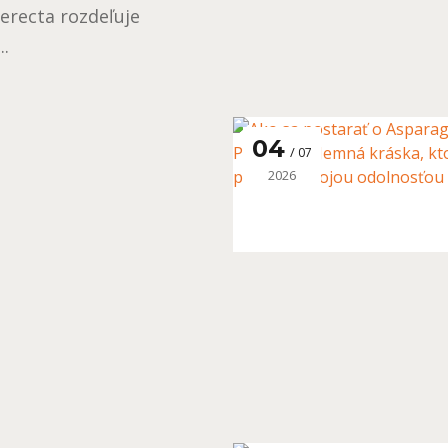
erecta rozdeľuje
..
04
07
2026