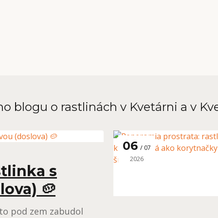
o blogu o rastlinách v Kvetárni a v Kv
06
07
2026
tlinka s
lova) 🥔
ekto pod zem zabudol