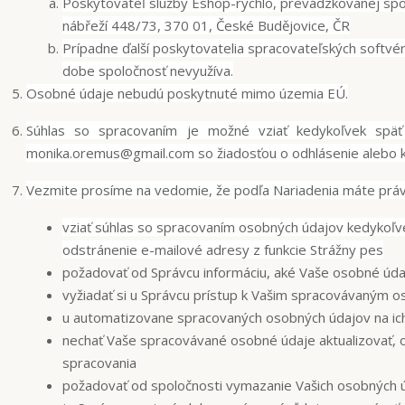
Poskytovateľ služby Eshop-rychlo, prevádzkovanej spo
nábřeží 448/73, 370 01, České Budějovice, ČR
Prípadne ďalší poskytovatelia spracovateľských softvérov
dobe spoločnosť nevyužíva.
Osobné údaje nebudú poskytnuté mimo územia EÚ.
Súhlas so spracovaním je možné vziať kedykoľvek späť
monika.oremus@gmail.com so žiadosťou o odhlásenie alebo kl
Vezmite prosíme na vedomie, že podľa Nariadenia máte práv
vziať súhlas so spracovaním osobných údajov kedykoľve
odstránenie e-mailové adresy z funkcie Strážny pes
požadovať od Správcu informáciu, aké Vaše osobné úda
vyžiadať si u Správcu prístup k Vašim spracovávaným 
u automatizovane spracovaných osobných údajov na ich
nechať Vaše spracovávané osobné údaje aktualizovať, 
spracovania
požadovať od spoločnosti vymazanie Vašich osobných ú