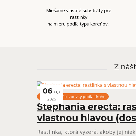
Miešame vlastné substráty pre
rastlinky
na mieru podľa typu koreňov.
Z nášh
06
07
Starostlivosť o izbovky podľa druhu
2026
Stephania erecta: ras
vlastnou hlavou (dos
Rastlinka, ktorá vyzerá, akoby jej ni