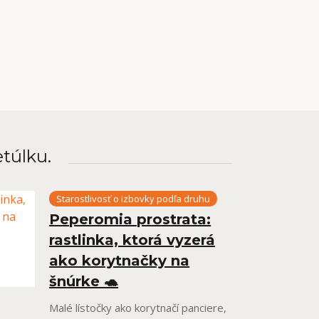
etúlku.
Starostlivosť o izbovky podľa druhu
Peperomia prostrata:
rastlinka, ktorá vyzerá
ako korytnačky na
šnúrke 🐢
Malé lístočky ako korytnačí panciere,