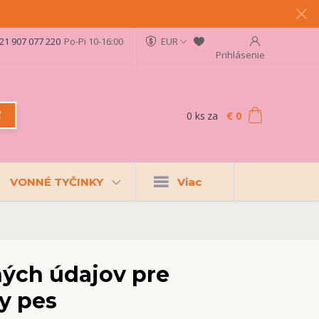
21 907 077 220
Po-Pi 10-16:00
EUR
Prihlásenie
0
ks
za
€ 0
ť
VONNÉ TYČINKY
Viac
ých údajov pre
ny pes