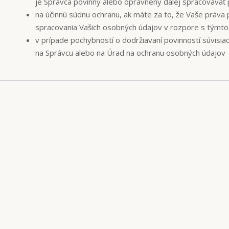
je Správca povinný alebo oprávnený ďalej spracovávať 
na účinnú súdnu ochranu, ak máte za to, že Vaše práva 
spracovania Vašich osobných údajov v rozpore s týmt
v prípade pochybností o dodržiavaní povinností súvisia
na Správcu alebo na Úrad na ochranu osobných údajov