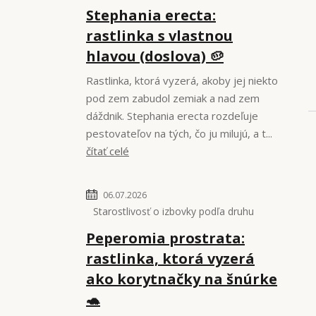
Stephania erecta:
rastlinka s vlastnou
hlavou (doslova) 🥔
Rastlinka, ktorá vyzerá, akoby jej niekto
pod zem zabudol zemiak a nad zem
dáždnik. Stephania erecta rozdeľuje
pestovateľov na tých, čo ju milujú, a t...
čítať celé
06.07.2026
Starostlivosť o izbovky podľa druhu
Peperomia prostrata:
rastlinka, ktorá vyzerá
ako korytnačky na šnúrke
🐢