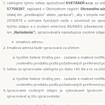
Udeľujete týmto súhlas
spoločnosť
KVETÁREŇ s.r.o.
so síd
57709297
, zapísaná v Obchodnom registri
Okresného sú
(ďalej len „predávajúci“ alebo „správca“)
, aby v zmysle na
2016/679 o ochrane fyzických osôb v súvislosti so sp
týchto údajov a o zrušení smernice 95/46/ES (všeobecné 
len
„Nariadenie“
), spracovával/a nasledujúce osobné údaje
emailovú adresu
Emailová adresa bude spracovaná za účelom:
Využitie funkcie Strážny pes - zaslanie e-mailové notifi
zvoleného produktu podľa požadovaných preferencií po
Súhlas na spracovanie udeľujete po dobu 180 dní a to za úče
Využitie funkcie Strážny pes - zaslanie e-mailové notifi
zvoleného produktu podľa požadovaných preferencií po
Spracovanie osobných údajov je vykonávané Správcom
spracovávať aj títo spracovatelia: