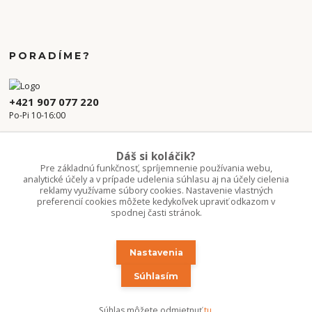
PORADÍME?
+421 907 077 220
Po-Pi 10-16:00
info.kvetaren@gmail.com
Dáš si koláčik?
Pre základnú funkčnosť, spríjemnenie používania webu,
analytické účely a v prípade udelenia súhlasu aj na účely cielenia
reklamy využívame súbory cookies. Nastavenie vlastných
preferencií cookies môžete kedykoľvek upraviť odkazom v
spodnej časti stránok.
Nastavenia
Upravit sběr cookies.
Súhlasím
Copyright 2020-2026 ©Kvetúlok / Kvetáreň
Súhlas môžete odmietnuť
tu
.