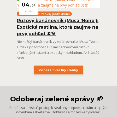
04
07
2026
Starostlivosť o izbovky podľa druhu
Ružový banánovník (Musa 'Nono'):
Exotická rastlina, ktorá zaujme na
prvý pohľad 🍌🌸
Nie každý banánovník vyzerá rovnako. Musa 'Nono'
si získa pozornosť svojimi nádhernými ružovo
sfarbenými listami a exotickým vzhľadom. Ak hľadáš
rastl...
Zobraziť všetky články
Odoberaj zelené správy 🌱
Prihlás sa – získaš prístup k rastlinným tipom, akciám a tajným
novinkám z Kvetárne. Odhlásiť sa môžeš kedykoľvek.