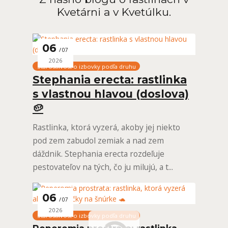
Kvetárni a v Kvetúlku.
06
07
2026
Starostlivosť o izbovky podľa druhu
Stephania erecta: rastlinka
s vlastnou hlavou (doslova)
🥔
Rastlinka, ktorá vyzerá, akoby jej niekto
pod zem zabudol zemiak a nad zem
dáždnik. Stephania erecta rozdeľuje
pestovateľov na tých, čo ju milujú, a t...
06
07
2026
Starostlivosť o izbovky podľa druhu