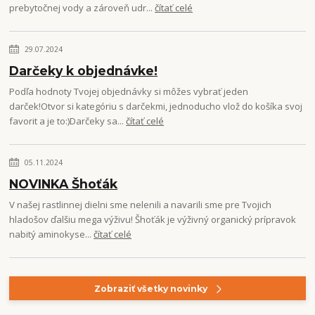
prebytočnej vody a zároveň udr...
čítať celé
29.07.2024
Darčeky k objednávke!
Podľa hodnoty Tvojej objednávky si môžes vybrať jeden
darček!Otvor si kategóriu s darčekmi, jednoducho vlož do košíka svoj
favorit a je to:)Darčeky sa...
čítať celé
05.11.2024
NOVINKA Šhoťák
V našej rastlinnej dielni sme nelenili a navarili sme pre Tvojich
hladošov ďalšiu mega výživu! Šhoťák je výživný organický prípravok
nabitý aminokyse...
čítať celé
Zobraziť všetky novinky