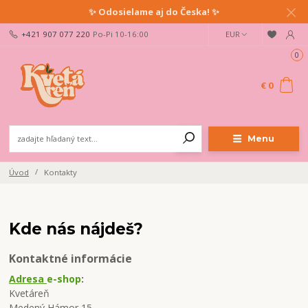
✨ Odosielame aj do Česka! ✨
+421 907 077 220
Po-Pi 10-16:00
EUR
0
€ 0
Menu
Úvod
Kontakty
Kde nás nájdeš?
Kontaktné informácie
Adresa
e-shop
:
Kvetáreň
Medený Hámor 15