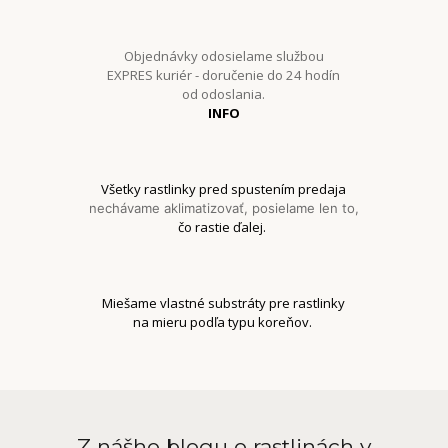
Objednávky odosielame službou
EXPRES kuriér - doručenie do 24 hodín
od odoslania.
INFO
Všetky rastlinky pred spustením predaja
nechávame aklimatizovať, posielame len to,
čo rastie ďalej.
Miešame vlastné substráty pre rastlinky
na mieru podľa typu koreňov.
Z nášho blogu o rastlinách v