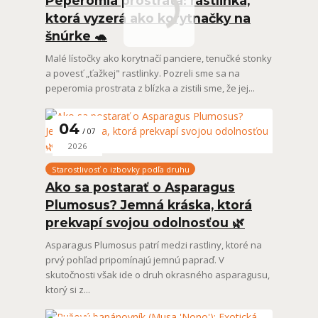
Peperomia prostrata: rastlinka,
ktorá vyzerá ako korytnačky na
šnúrke 🐢
Malé lístočky ako korytnačí panciere, tenučké stonky
a povesť „ťažkej" rastlinky. Pozreli sme sa na
peperomia prostrata z blízka a zistili sme, že jej...
04
07
2026
Starostlivosť o izbovky podľa druhu
Ako sa postarať o Asparagus
Plumosus? Jemná kráska, ktorá
prekvapí svojou odolnosťou 🌿
Asparagus Plumosus patrí medzi rastliny, ktoré na
prvý pohľad pripomínajú jemnú papraď. V
skutočnosti však ide o druh okrasného asparagusu,
ktorý si z...