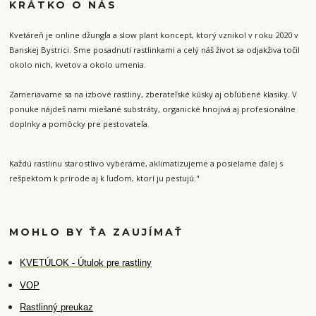
KRÁTKO O NÁS
Kvetáreň je online džungľa a slow plant koncept, ktorý vznikol v roku 2020 v
Banskej Bystrici. Sme posadnutí rastlinkami a celý náš život sa odjakživa točil
okolo nich, kvetov a okolo umenia.
Zameriavame sa na izbové rastliny, zberateľské kúsky aj obľúbené klasiky. V
ponuke nájdeš nami miešané substráty, organické hnojivá aj profesionálne
doplnky a pomôcky pre pestovateľa.
Každú rastlinu starostlivo vyberáme, aklimatizujeme a posielame ďalej s
rešpektom k prírode aj k ľuďom, ktorí ju pestujú."
MOHLO BY ŤA ZAUJÍMAŤ
K
VETÚLOK - Útulok pre rastliny
VOP
Rastlinný preukaz