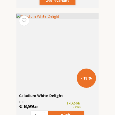
Zvoliť variant
- 18 %
Caladium White Delight
€ 11
SKLADOM
€ 8,99
/
ks
> 2 ks
Kúpiť