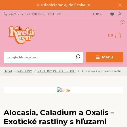
✨ Odosielame aj do Česka! ✨
+421 907 077 220
Po-Pi 10-16:00
EUR
0
€ 0
Menu
Úvod
RASTLINY
RASTLINY PODĽA DRUHU
Alocasia/ Caladium/ Oxalis
Alocasia, Caladium a Oxalis –
Exotické rastliny s hľuzami