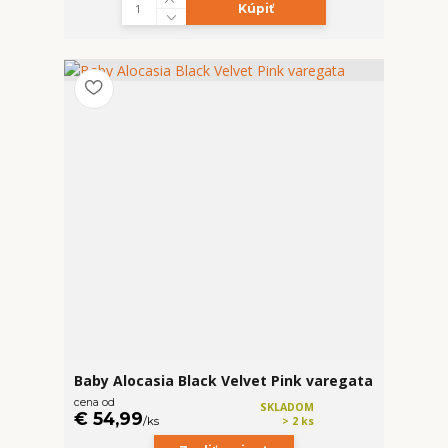
Kúpiť
Baby Alocasia Black Velvet Pink varegata
cena od
SKLADOM
€ 54,99
/
ks
> 2 ks