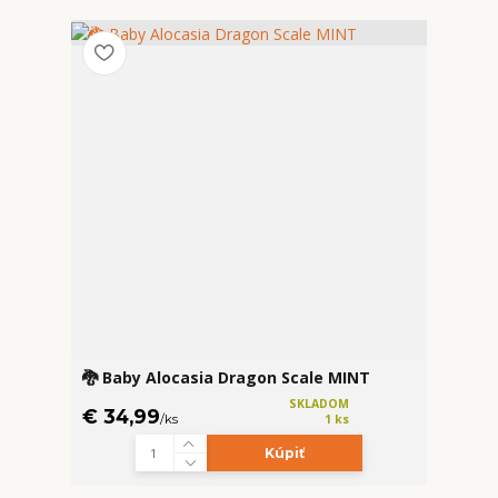
🐉 Baby Alocasia Dragon Scale MINT
SKLADOM
€ 34,99
/
ks
1 ks
Kúpiť