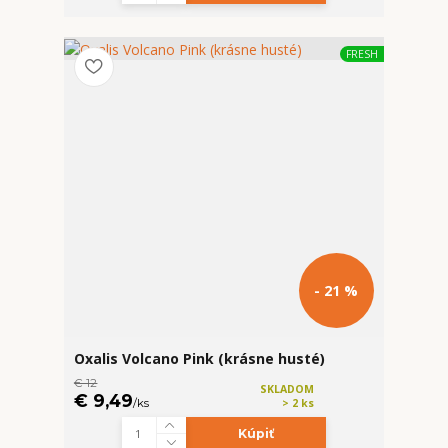
FRESH
- 21 %
Oxalis Volcano Pink (krásne husté)
€ 12
SKLADOM
€ 9,49
/
ks
> 2 ks
Kúpiť