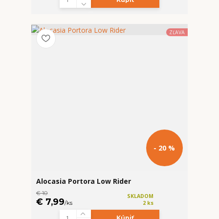
ZĽAVA
- 20 %
Alocasia Portora Low Rider
€ 10
SKLADOM
€ 7,99
/
ks
2 ks
Kúpiť