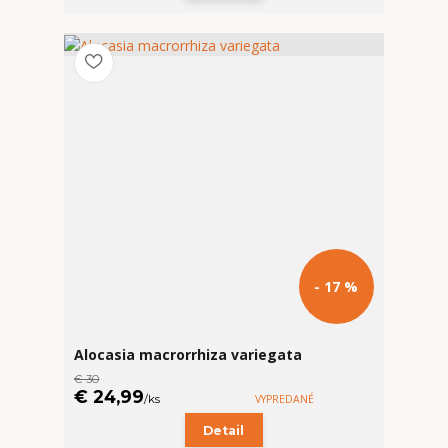
- 17 %
Alocasia macrorrhiza variegata
€ 30
€ 24,99
/
ks
VYPREDANÉ
Detail