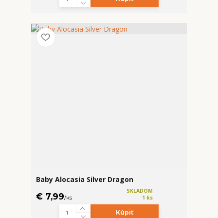
Baby Alocasia Silver Dragon
SKLADOM
€ 7,99
/
ks
1 ks
Kúpiť