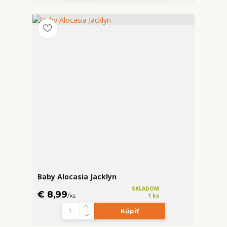
Baby Alocasia Jacklyn
SKLADOM
€ 8,99
/
ks
1 ks
Kúpiť