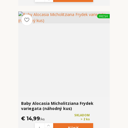
FRESH
Baby Alocasia Micholitziana Frydek
variegata (náhodný kus)
SKLADOM
€ 14,99
/
ks
> 2 ks
Kúpiť