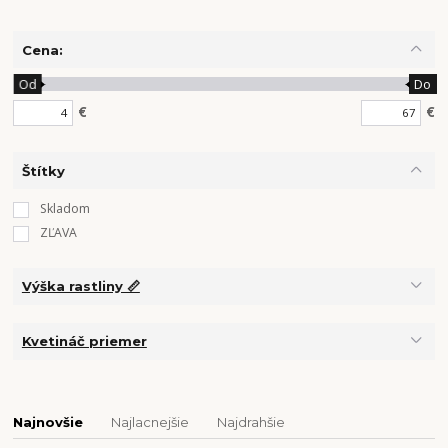
Cena:
Od
Do
€
€
Štítky
Skladom
ZĽAVA
Výška rastliny 📏
Kvetináč priemer
Najnovšie
Najlacnejšie
Najdrahšie