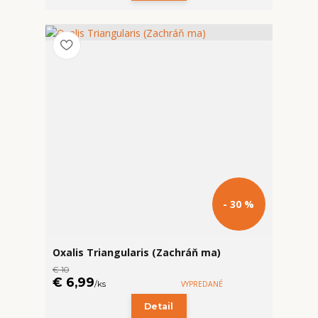
- 30 %
Oxalis Triangularis (Zachráň ma)
€ 10
€ 6,99
/
ks
VYPREDANÉ
Detail