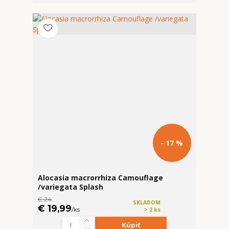
- 17 %
Alocasia macrorrhiza Camouflage
/variegata Splash
€ 24
SKLADOM
€ 19,99
/
ks
> 2 ks
Kúpiť