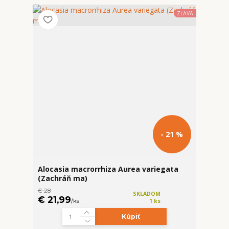
ZĽAVA
- 21 %
Alocasia macrorrhiza Aurea variegata
(Zachráň ma)
€ 28
SKLADOM
€ 21,99
/
ks
1 ks
Kúpiť