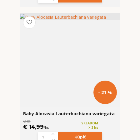
- 21 %
Baby Alocasia Lauterbachiana variegata
€ 19
SKLADOM
€ 14,99
/
ks
> 2 ks
Kúpiť