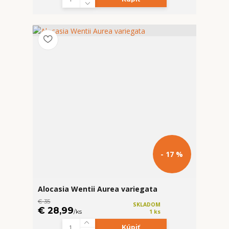
- 17 %
Alocasia Wentii Aurea variegata
€ 35
SKLADOM
€ 28,99
/
ks
1 ks
Kúpiť