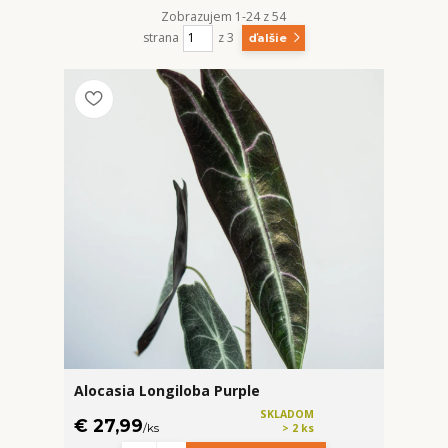
Zobrazujem 1-24 z 54
strana
z 3
ďalšie
Alocasia Longiloba Purple
SKLADOM
€ 27,99
/
ks
> 2 ks