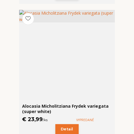
Alocasia Micholitziana Frydek variegata
(super white)
€ 23,99
/
ks
VYPREDANÉ
Detail