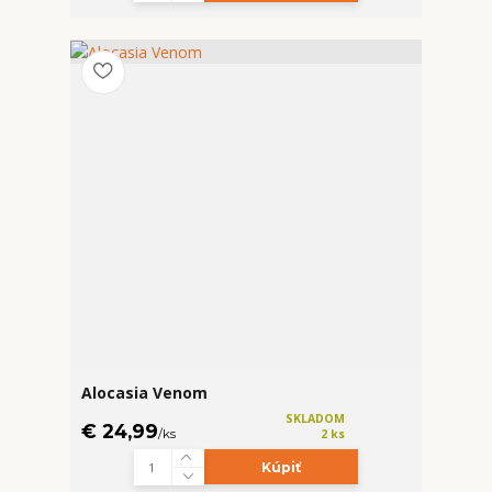
Alocasia Venom
SKLADOM
€ 24,99
/
ks
2 ks
Kúpiť