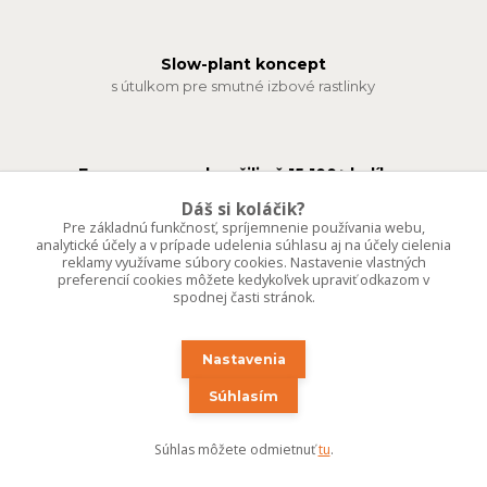
Slow-plant koncept
s útulkom pre smutné izbové rastlinky
Expresne sme doručili už 15 100+ balíkov
Starostlivé a zero-waste balenie objednávok
Dáš si koláčik?
Pre základnú funkčnosť, spríjemnenie používania webu,
analytické účely a v prípade udelenia súhlasu aj na účely cielenia
reklamy využívame súbory cookies. Nastavenie vlastných
preferencií cookies môžete kedykoľvek upraviť odkazom v
Vlastné vzdušné substráty pre izbové rastlinky
spodnej časti stránok.
denne čerstvo namiešané na mieru
Nastavenia
Plne aklimatizované exotické aj vzácne rastliny
Súhlasím
predávame len to, čo rastie ďalej
Súhlas môžete odmietnuť
tu
.