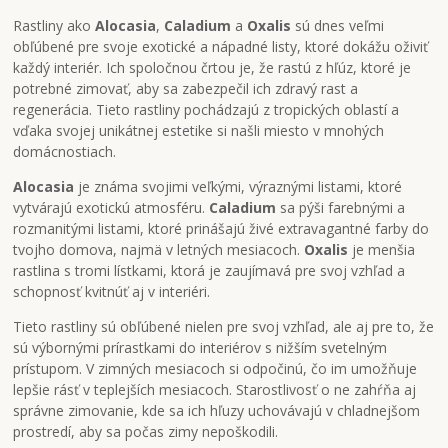
Rastliny ako
Alocasia
,
Caladium
a
Oxalis
sú dnes veľmi
obľúbené pre svoje exotické a nápadné listy, ktoré dokážu oživiť
každý interiér. Ich spoločnou črtou je, že rastú z hľúz, ktoré je
potrebné zimovať, aby sa zabezpečil ich zdravý rast a
regenerácia. Tieto rastliny pochádzajú z tropických oblastí a
vďaka svojej unikátnej estetike si našli miesto v mnohých
domácnostiach.
Alocasia
je známa svojimi veľkými, výraznými listami, ktoré
vytvárajú exotickú atmosféru.
Caladium
sa pýši farebnými a
rozmanitými listami, ktoré prinášajú živé extravagantné farby do
tvojho domova, najmä v letných mesiacoch.
Oxalis
je menšia
rastlina s tromi lístkami, ktorá je zaujímavá pre svoj vzhľad a
schopnosť kvitnúť aj v interiéri.
Tieto rastliny sú obľúbené nielen pre svoj vzhľad, ale aj pre to, že
sú výbornými prírastkami do interiérov s nižším svetelným
prístupom. V zimných mesiacoch si odpočinú, čo im umožňuje
lepšie rásť v teplejších mesiacoch. Starostlivosť o ne zahŕňa aj
správne zimovanie, kde sa ich hľuzy uchovávajú v chladnejšom
prostredí, aby sa počas zimy nepoškodili.