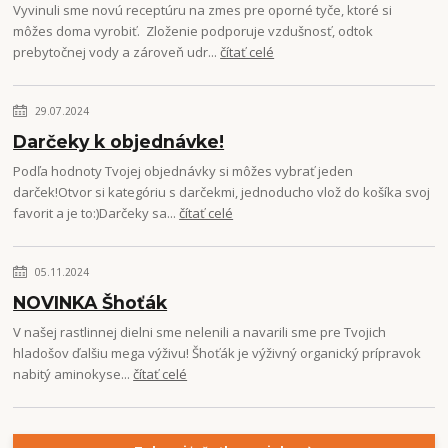
Vyvinuli sme novú receptúru na zmes pre oporné tyče, ktoré si
môžes doma vyrobiť. Zloženie podporuje vzdušnosť, odtok
prebytočnej vody a zároveň udr...
čítať celé
29.07.2024
Darčeky k objednávke!
Podľa hodnoty Tvojej objednávky si môžes vybrať jeden
darček!Otvor si kategóriu s darčekmi, jednoducho vlož do košíka svoj
favorit a je to:)Darčeky sa...
čítať celé
05.11.2024
NOVINKA Šhoťák
V našej rastlinnej dielni sme nelenili a navarili sme pre Tvojich
hladošov ďalšiu mega výživu! Šhoťák je výživný organický prípravok
nabitý aminokyse...
čítať celé