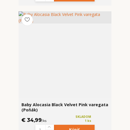
Baby Alocasia Black Velvet Pink varegata
(Poňák)
SKLADOM
€ 34,99
/
ks
1 ks
Kúpiť