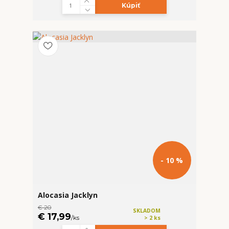
Kúpiť
- 10 %
Alocasia Jacklyn
€ 20
SKLADOM
€ 17,99
/
ks
> 2 ks