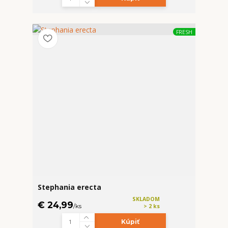
FRESH
Stephania erecta
SKLADOM
€ 24,99
/
ks
> 2 ks
Kúpiť