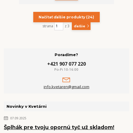
Načítať ďalšie produkty (24)
strana
z 3
ďalšie
Poradíme?
+421 907 077 220
Po-Pi 10-16:00
info.kvetaren@gmail.com
Novinky v Kvetárni
07.09.2025
Šplhák pre tvoju opornú tyč už skladom!