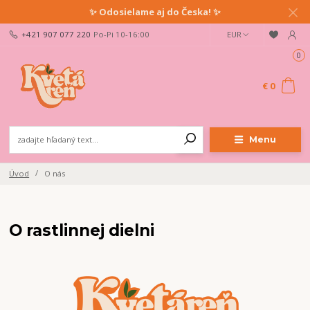
✨ Odosielame aj do Česka! ✨
+421 907 077 220
Po-Pi 10-16:00
EUR
0
€ 0
Menu
Úvod
O nás
O rastlinnej dielni