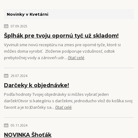
Novinky v Kvetárni
07.09.2025
Šplhák pre tvoju opornú tyč už skladom!
Vyvinuli sme novú receptúru na zmes pre oporné tyče, ktoré si
môžes doma vyrobiť. Zloženie podporuje vzdušnosť, odtok
prebytočnej vody a zároveň udr...
čítať celé
29.07.2024
Darčeky k objednávke!
Podľa hodnoty Tvojej objednávky si môžes vybrať jeden
darček!Otvor si kategóriu s darčekmi, jednoducho vlož do košíka svoj
favorit a je to:)Darčeky sa...
čítať celé
05.11.2024
NOVINKA Šhoťák