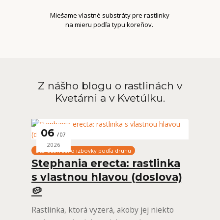
Miešame vlastné substráty pre rastlinky
na mieru podľa typu koreňov.
Z nášho blogu o rastlinách v
Kvetárni a v Kvetúlku.
06
07
2026
Starostlivosť o izbovky podľa druhu
Stephania erecta: rastlinka
s vlastnou hlavou (doslova)
🥔
Rastlinka, ktorá vyzerá, akoby jej niekto