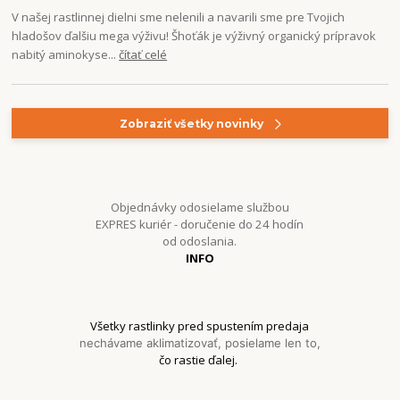
V našej rastlinnej dielni sme nelenili a navarili sme pre Tvojich
hladošov ďalšiu mega výživu! Šhoťák je výživný organický prípravok
nabitý aminokyse...
čítať celé
Zobraziť všetky novinky
Objednávky odosielame službou
EXPRES kuriér - doručenie do 24 hodín
od odoslania.
INFO
Všetky rastlinky pred spustením predaja
nechávame aklimatizovať, posielame len to,
čo rastie ďalej.