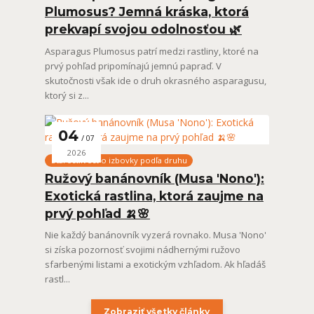
Plumosus? Jemná kráska, ktorá
prekvapí svojou odolnosťou 🌿
Asparagus Plumosus patrí medzi rastliny, ktoré na
prvý pohľad pripomínajú jemnú papraď. V
skutočnosti však ide o druh okrasného asparagusu,
ktorý si z...
04
07
2026
Starostlivosť o izbovky podľa druhu
Ružový banánovník (Musa 'Nono'):
Exotická rastlina, ktorá zaujme na
prvý pohľad 🍌🌸
Nie každý banánovník vyzerá rovnako. Musa 'Nono'
si získa pozornosť svojimi nádhernými ružovo
sfarbenými listami a exotickým vzhľadom. Ak hľadáš
rastl...
Zobraziť všetky články