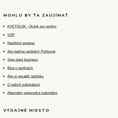
MOHLO BY ŤA ZAUJÍMAŤ
K
VETÚLOK - Útulok pre rastliny
VOP
Rastlinný preukaz
Ako balíme rastlinky/ Poštovné
Slow plant business
Blog o rastlinách
Ako si nezabiť rastlinku
O našich substrátoch
Abecedný sprievodca substrátmi
VÝDAJNÉ MIESTO