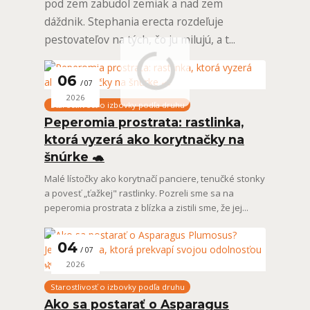
pod zem zabudol zemiak a nad zem
dáždnik. Stephania erecta rozdeľuje
pestovateľov na tých, čo ju milujú, a t...
06
07
2026
Starostlivosť o izbovky podľa druhu
Peperomia prostrata: rastlinka,
ktorá vyzerá ako korytnačky na
šnúrke 🐢
Malé lístočky ako korytnačí panciere, tenučké stonky
a povesť „ťažkej" rastlinky. Pozreli sme sa na
peperomia prostrata z blízka a zistili sme, že jej...
04
07
2026
Starostlivosť o izbovky podľa druhu
Ako sa postarať o Asparagus