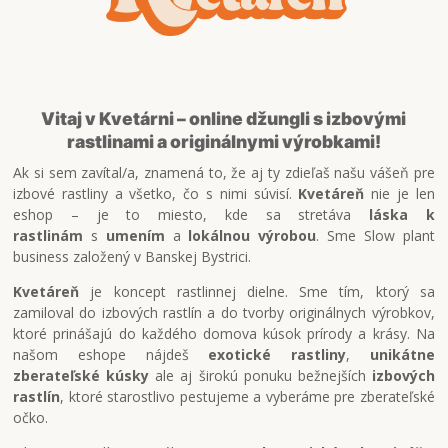
Vitaj v Kvetárni – online džungli s izbovými
rastlinami a originálnymi výrobkami!
Ak si sem zavítal/a, znamená to, že aj ty zdieľaš našu vášeň pre
izbové rastliny a všetko, čo s nimi súvisí.
Kvetáreň
nie je len
eshop – je to miesto, kde sa stretáva
láska k
rastlinám
s
umením
a
lokálnou výrobou
. Sme Slow plant
business založený v Banskej Bystrici.
Kvetáreň
je koncept rastlinnej dielne. Sme tím, ktorý sa
zamiloval do izbových rastlín a do tvorby originálnych výrobkov,
ktoré prinášajú do každého domova kúsok prírody a krásy. Na
našom eshope nájdeš
exotické rastliny
,
unikátne
zberateľské kúsky
ale aj širokú ponuku bežnejších
izbových
rastlín
, ktoré starostlivo pestujeme a vyberáme pre zberateľské
očko.