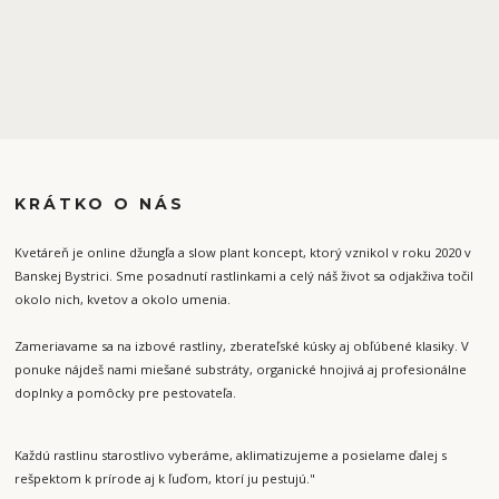
KRÁTKO O NÁS
Kvetáreň je online džungľa a slow plant koncept, ktorý vznikol v roku 2020 v
Banskej Bystrici. Sme posadnutí rastlinkami a celý náš život sa odjakživa točil
okolo nich, kvetov a okolo umenia.
Zameriavame sa na izbové rastliny, zberateľské kúsky aj obľúbené klasiky. V
ponuke nájdeš nami miešané substráty, organické hnojivá aj profesionálne
doplnky a pomôcky pre pestovateľa.
Každú rastlinu starostlivo vyberáme, aklimatizujeme a posielame ďalej s
rešpektom k prírode aj k ľuďom, ktorí ju pestujú."