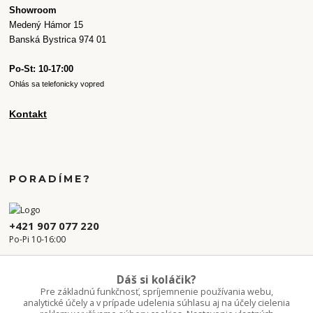
Showroom
Medený Hámor 15
Banská Bystrica 974 01
Po-St: 10-17:00
Ohlás sa telefonicky vopred
Kontakt
PORADÍME?
+421 907 077 220
Po-Pi 10-16:00
info.kvetaren@gmail.com
Dáš si koláčik?
Pre základnú funkčnosť, spríjemnenie používania webu,
analytické účely a v prípade udelenia súhlasu aj na účely cielenia