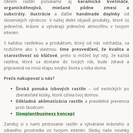
Okrem rastlín ponúkame aj
keramické kvetináče
,
organické
hnojivá
,
miešané pôdne zmesi a
substráty
,
ilustrácie
a ďalšie
handmade doplnky
od
slovenských výrobcov. V našej dielni objavíš produkty, ktoré sú
jedinečné, krásne a vytvárajú jedinečnú atmosféru v tvojom
interiéri.
S každou rastlinkou a produktom, ktorý od nás odchádza, sa
rozlúčime ako s vlastnou.
Sme presvedčení, že kvalita a
starostlivosť sú kľúčové
, preto si môžeš byť istý, že každá
rastlina, ktorá sa dostane do tvojich rúk, bude zdravá a
pripravená na novú etapu svojho života u teba doma.
Prečo nakupovať u nás?
Široká ponuka izbových rastlín
– od exotických po
zberateľské kúsky, ktoré oživia tvoj domov.
Dôkladná aklimatizácia rastlín
a pravidelná prevencia
proti škodcom
Slow
plant
business koncept
Zamiluj si s nami pestovanie rastlín a vytváranie krásneho a
zdravého prostredia vo tvojom interiéri. Sleduj naše novinky