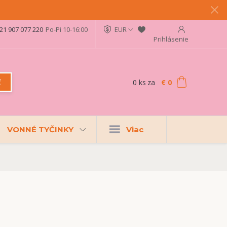
21 907 077 220
Po-Pi 10-16:00
EUR
Prihlásenie
0
ks
za
€ 0
ť
VONNÉ TYČINKY
Viac