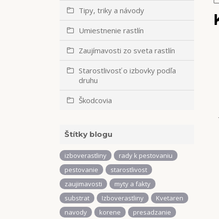
Tipy, triky a návody
Umiestnenie rastlín
Zaujímavosti zo sveta rastlín
Starostlivosť o izbovky podľa
druhu
Škodcovia
Štítky blogu
izboverastliny
rady k pestovaniu
pestovanie
starostlivost
zaujimavosti
myty a fakty
substrat
Izboverastliny
Kvetaren
navody
korene
presadzanie