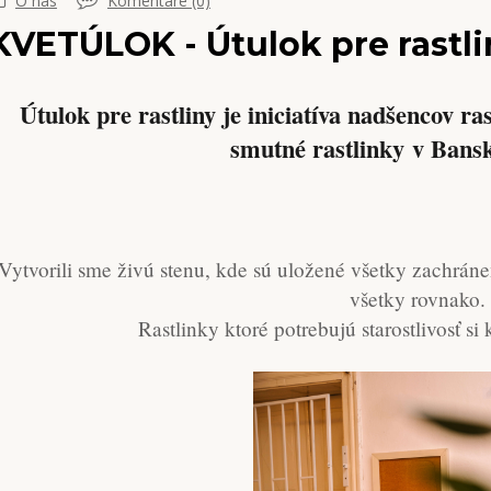
O nás
Komentáre (0)
KVETÚLOK - Útulok pre rastli
Útulok pre rastliny je iniciatíva nadšencov ras
smutné rastlinky v Bansk
Vytvorili sme živú stenu, kde sú uložené všetky zachráne
všetky rovnako.
Rastlinky ktoré potrebujú starostlivosť si