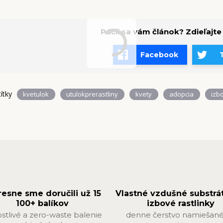
Páčil sa vám článok? Zdieľajte
Facebook
títky
kvetulok
utulokprerastliny
kvety
adopcia
izb
resne sme doručili už 15
Vlastné vzdušné substrá
100+ balíkov
izbové rastlinky
ostlivé a zero-waste balenie
denne čerstvo namiešané