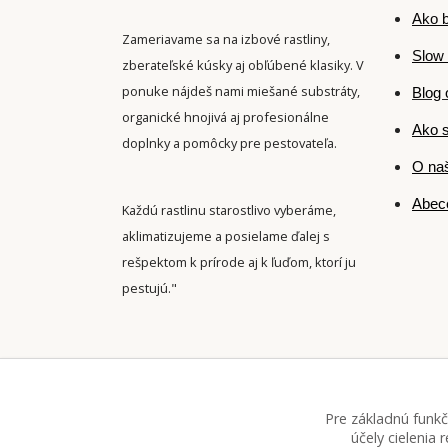
Ako b
Zameriavame sa na izbové rastliny,
Slow 
zberateľské kúsky aj obľúbené klasiky. V
ponuke nájdeš nami miešané substráty,
Blog 
organické hnojivá aj profesionálne
Ako s
doplnky a pomôcky pre pestovateľa.
O naš
Abece
Každú rastlinu starostlivo vyberáme,
aklimatizujeme a posielame ďalej s
rešpektom k prírode aj k ľuďom, ktorí ju
pestujú."
Pre základnú funkč
účely cielenia