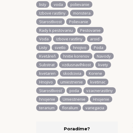
listy
voda
polievanie
Izbove rastliny
monstera
Starostlivost
Polievanie
Rady k pestovaniu
Pestovanie
Voda
izbove rastliny
aroid
Listy
svetlo
hnojivo
Poda
Kvetáreň
hnitie korenov
Navody
Substrat
vzdusnavlhkost
kvety
kvetaren
skodcovia
Korene
Hnojivo
umiestnenie
kvetinac
Starostlivosť
poda
vzacnerastliny
hnojenie
Umiestnenie
Hnojenie
terarium
floralium
variegacia
Poradíme?