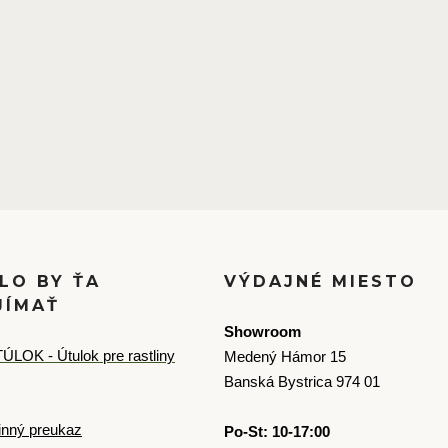
LO BY ŤA
VÝDAJNÉ MIESTO
JÍMAŤ
Showroom
ÚLOK - Útulok pre rastliny
Medený Hámor 15
Banská Bystrica 974 01
inný preukaz
Po-St: 10-17:00