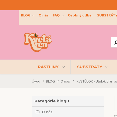
BLOG
O nás
FAQ
Osobný odber
SUBSTRÁT
RASTLINY
SUBSTRÁTY
Úvod
BLOG
O nás
KVETÚLOK - Útulok pre ras
Kategórie blogu
O nás