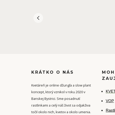
KRÁTKO O NÁS
MOH
ZAU
Kvetáreň je online džungľa a slow plant
K
VET
koncept, ktorý vznikol v roku 2020 v
Banskej Bystrici. Sme posadnutí
VOP
rastlinkami a celý náš život sa odjakživa
Rastl
točil okolo nich, kvetov a okolo umenia.