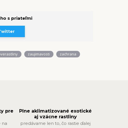
 ho s priateľmi
Twitter
overastliny
zaujimavosti
zachrana
ty pre
Plne aklimatizované exotické
aj vzácne rastliny
 na
predávame len to, čo rastie ďalej