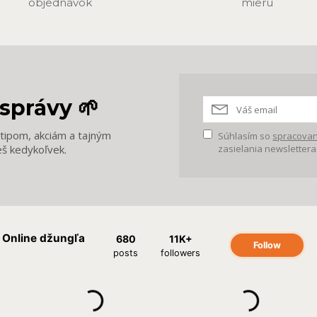
objednávok
mieru
správy 🌱
m tipom, akciám a tajným
Súhlasím so
spracovan
eš kedykoľvek.
zasielania newslettera