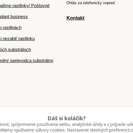
Ohlás sa telefonicky vopred
alíme rastlinky/ Poštovné
plant business
Kontakt
o rastlinách
i nezabiť rastlinku
ich substrátoch
dný sprievodca substrátmi
Dáš si koláčik?
nosť, spríjemnenie používania webu, analytické účely a v prípade ude
Upravit sběr cookies.
 reklamy využívame súbory cookies. Nastavenie vlastných preferencií