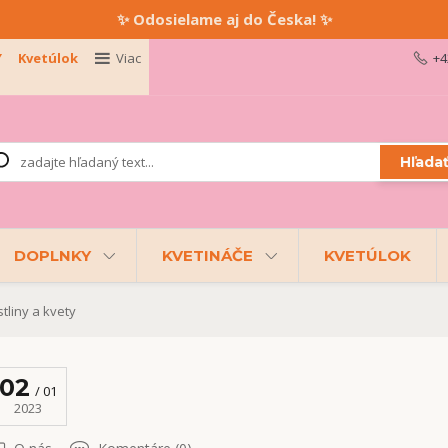
✨ Odosielame aj do Česka! ✨
Y
Kvetúlok
Viac
+4
Hľada
DOPLNKY
KVETINÁČE
KVETÚLOK
tliny a kvety
02
01
2023