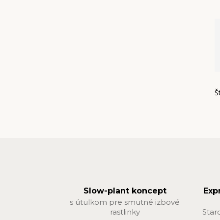
Š
Slow-plant koncept
Exp
s útulkom pre smutné izbové
rastlinky
Star