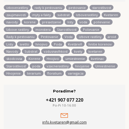
izboverastliny
rady k pestovaniu
pestovanie
starostlivost
zaujimavosti
myty a fakty
substrat
Izboverastliny
Kvetaren
navody
korene
presadzanie
listy
voda
polievanie
Izbove rastliny
monstera
Starostlivost
Polievanie
Rady k pestovaniu
Pestovanie
Voda
izbove rastliny
aroid
Listy
svetlo
hnojivo
Poda
Kvetáreň
hnitie korenov
Navody
Substrat
vzdusnavlhkost
kvety
kvetaren
skodcovia
Korene
Hnojivo
umiestnenie
kvetinac
Starostlivosť
poda
vzacnerastliny
hnojenie
Umiestnenie
Hnojenie
terarium
floralium
variegacia
Poradíme?
+421 907 077 220
Po-Pi 10-16:00
info.kvetaren@gmail.com