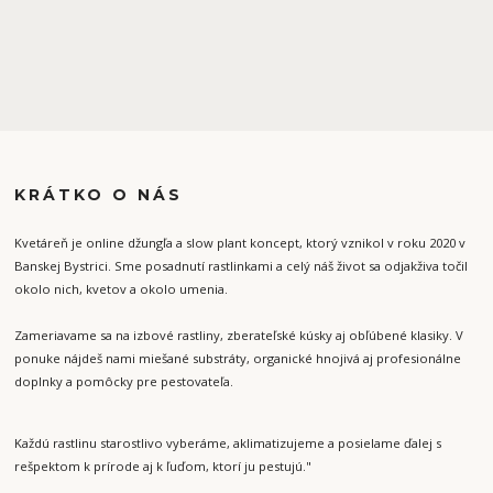
KRÁTKO O NÁS
Kvetáreň je online džungľa a slow plant koncept, ktorý vznikol v roku 2020 v
Banskej Bystrici. Sme posadnutí rastlinkami a celý náš život sa odjakživa točil
okolo nich, kvetov a okolo umenia.
Zameriavame sa na izbové rastliny, zberateľské kúsky aj obľúbené klasiky. V
ponuke nájdeš nami miešané substráty, organické hnojivá aj profesionálne
doplnky a pomôcky pre pestovateľa.
Každú rastlinu starostlivo vyberáme, aklimatizujeme a posielame ďalej s
rešpektom k prírode aj k ľuďom, ktorí ju pestujú."