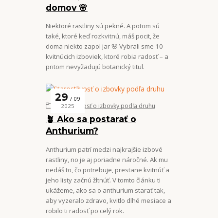
domov 🌸
Niektoré rastliny sú pekné. A potom sú
také, ktoré keď rozkvitnú, máš pocit, že
doma niekto zapol jar 🌸 Vybrali sme 10
kvitnúcich izboviek, ktoré robia radosť – a
pritom nevyžadujú botanický titul.
29
09
Starostlivosť o izbovky podľa druhu
2025
🪴 Ako sa postarať o
Anthurium?
Anthurium patrí medzi najkrajšie izbové
rastliny, no je aj poriadne náročné. Ak mu
nedáš to, čo potrebuje, prestane kvitnúť a
jeho listy začnú žltnúť. V tomto článku ti
ukážeme, ako sa o anthurium starať tak,
aby vyzeralo zdravo, kvitlo dlhé mesiace a
robilo ti radosť po celý rok.