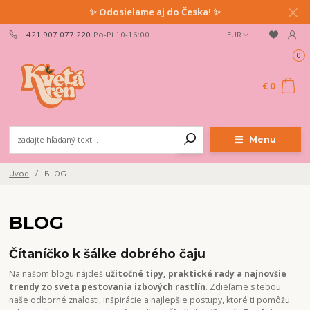
✨ Odosielame aj do Česka! ✨
+421 907 077 220
Po-Pi 10-16:00
EUR
0
€ 0
Menu
Úvod
BLOG
BLOG
Čítaníčko k šálke dobrého čaju
Na našom blogu nájdeš
užitočné tipy, praktické rady a najnovšie
trendy zo sveta pestovania izbových rastlín
. Zdieľame s tebou
naše odborné znalosti, inšpirácie a najlepšie postupy, ktoré ti pomôžu