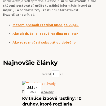
udržiavať tvoje rastliny zdravé a krásne.
Či už si začiatočník, alebo
skúsený pestovateľ, určite tu nájdeš informácie, ktoré ťa
inšpirujú a obohatia tvoju rastlinnú starostlivosť.
Dozvieš sa napríklad:
Môžem presadiť rastlinu hneď po kúpe?
Ako zistiť, že je izbová rastlina preliata?
Ako rozoznať zlý substrát od dobrého
Najnovšie články
strana
z 1
30
01
Tipy, triky a návody
2026
Kvitnúce izbové rastliny: 10
druhov, ktoré rozžiaria