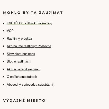
MOHLO BY ŤA ZAUJÍMAŤ
K
VETÚLOK - Útulok pre rastliny
VOP
Rastlinný preukaz
Ako balíme rastlinky/ Poštovné
Slow plant business
Blog o rastlinách
Ako si nezabiť rastlinku
O našich substrátoch
Abecedný sprievodca substrátmi
VÝDAJNÉ MIESTO