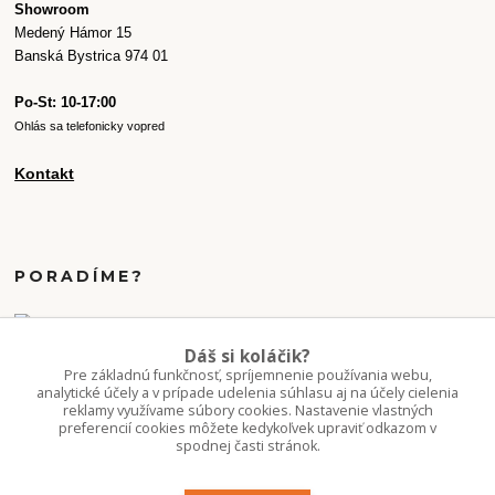
Showroom
Medený Hámor 15
Banská Bystrica 974 01
Po-St: 10-17:00
Ohlás sa telefonicky vopred
Kontakt
PORADÍME?
+421 907 077 220
Dáš si koláčik?
Po-Pi 10-16:00
Pre základnú funkčnosť, spríjemnenie používania webu,
analytické účely a v prípade udelenia súhlasu aj na účely cielenia
reklamy využívame súbory cookies. Nastavenie vlastných
info.kvetaren@gmail.com
preferencií cookies môžete kedykoľvek upraviť odkazom v
spodnej časti stránok.