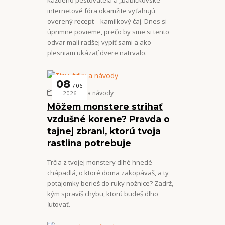
každého pestovateľa a „babičkovské“
internetové fóra okamžite vyťahujú
overený recept – kamilkový čaj. Dnes si
úprimne povieme, prečo by sme si tento
odvar mali radšej vypiť sami a ako
plesniam ukázať dvere natrvalo.
08
06
Tipy, triky a návody
2026
Môžem monstere strihať
vzdušné korene? Pravda o
tajnej zbrani, ktorú tvoja
rastlina potrebuje
Trčia z tvojej monstery dlhé hnedé
chápadlá, o ktoré doma zakopávaš, a ty
potajomky berieš do ruky nožnice? Zadrž,
kým spravíš chybu, ktorú budeš dlho
ľutovať.