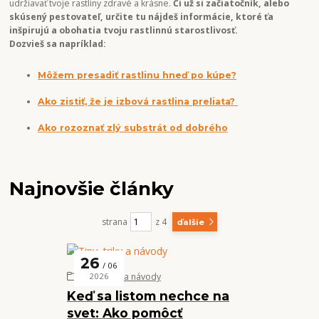
udržiavať tvoje rastliny zdravé a krásne.
Či už si začiatočník, alebo
skúsený pestovateľ, určite tu nájdeš informácie, ktoré ťa
inšpirujú a obohatia tvoju rastlinnú starostlivosť.
Dozvieš sa napríklad:
Môžem presadiť rastlinu hneď po kúpe?
Ako zistiť, že je izbová rastlina preliata?
Ako rozoznať zlý substrát od dobrého
Najnovšie články
strana
z 4
ďalšie
26
06
Tipy, triky a návody
2026
Keď sa listom nechce na
svet: Ako pomôcť