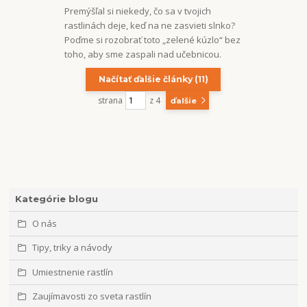
Premýšľal si niekedy, čo sa v tvojich
rastlinách deje, keď na ne zasvieti slnko?
Poďme si rozobrať toto „zelené kúzlo“ bez
toho, aby sme zaspali nad učebnicou.
Načítať ďalšie články (11)
strana
z 4
ďalšie
Kategórie blogu
O nás
Tipy, triky a návody
Umiestnenie rastlín
Zaujímavosti zo sveta rastlín