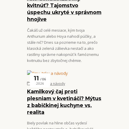
kvitnúť? Tajomstvo
úspechu ukryté v správnom
hnojive
Čakáš už celé mesiace, kým tvoja
Anthurium alebo Hoya nahodí púčiky, a
stále nič? Dnes sa pozrieme na to, prečo
klasická zelená zálievka nestačí a ako
rastliny správne nakopnúť k famóznemu
kvitnutiu bez zbytočnej chémie.
11
06
Tipy, triky a návody
2026
Kamilkový čaj proti
plesniam v kvetináči? Mýtus
z babičkinej kuchyne vs.
realita
Biely povlak na hline občas vydesí