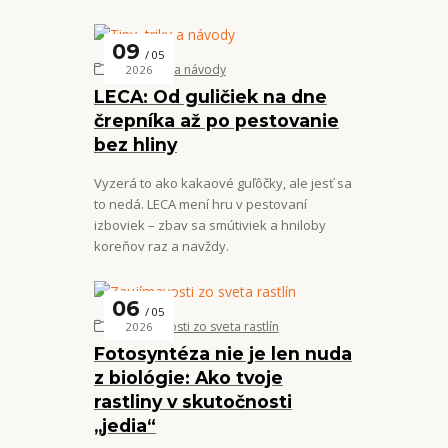
09
05
Tipy, triky a návody
2026
LECA: Od guličiek na dne
črepníka až po pestovanie
bez hliny
Vyzerá to ako kakaové guľôčky, ale jesť sa
to nedá. LECA mení hru v pestovaní
izboviek – zbav sa smútiviek a hniloby
koreňov raz a navždy.
06
05
Zaujímavosti zo sveta rastlín
2026
Fotosyntéza nie je len nuda
z biológie: Ako tvoje
rastliny v skutočnosti
„jedia“