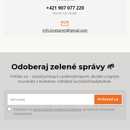
+421 907 077 220
Po-Pi 10-16:00
info.kvetaren@gmail.com
Odoberaj zelené správy 🌱
Prihlás sa – získaš prístup k rastlinným tipom, akciám a tajným
novinkám z Kvetárne. Odhlásiť sa môžeš kedykoľvek.
Prihlásiť sa
Súhlasím so
spracovaním osobných údajov
za účelom zasielania
newslettera.