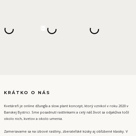
KRÁTKO O NÁS
Kvetáreň je online džungľa a slow plant koncept, ktorý vznikol v roku 2020 v
Banskej Bystrici. Sme posadnutí rastlinkami a celý náš život sa odjakživa točil
okolo nich, kvetov a okolo umenia.
Zameriavame sa na izbové rastliny, zberateľské kúsky aj obľúbené klasiky. V