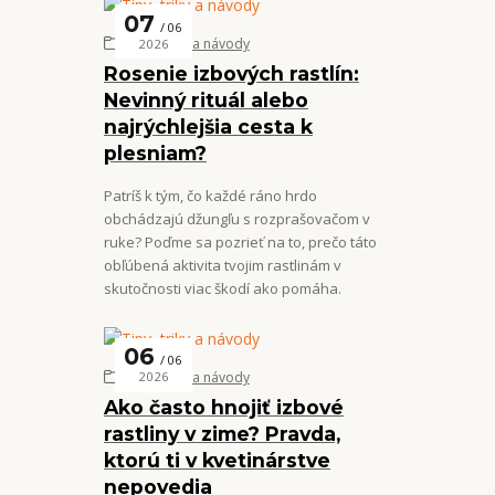
07
06
Tipy, triky a návody
2026
Rosenie izbových rastlín:
Nevinný rituál alebo
najrýchlejšia cesta k
plesniam?
Patríš k tým, čo každé ráno hrdo
obchádzajú džungľu s rozprašovačom v
ruke? Poďme sa pozrieť na to, prečo táto
obľúbená aktivita tvojim rastlinám v
skutočnosti viac škodí ako pomáha.
06
06
Tipy, triky a návody
2026
Ako často hnojiť izbové
rastliny v zime? Pravda,
ktorú ti v kvetinárstve
nepovedia