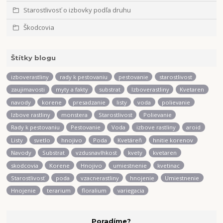
Starostlivosť o izbovky podľa druhu
Škodcovia
Štítky blogu
izboverastliny
rady k pestovaniu
pestovanie
starostlivost
zaujimavosti
myty a fakty
substrat
Izboverastliny
Kvetaren
navody
korene
presadzanie
listy
voda
polievanie
Izbove rastliny
monstera
Starostlivost
Polievanie
Rady k pestovaniu
Pestovanie
Voda
izbove rastliny
aroid
Listy
svetlo
hnojivo
Poda
Kvetáreň
hnitie korenov
Navody
Substrat
vzdusnavlhkost
kvety
kvetaren
skodcovia
Korene
Hnojivo
umiestnenie
kvetinac
Starostlivosť
poda
vzacnerastliny
hnojenie
Umiestnenie
Hnojenie
terarium
floralium
variegacia
Poradíme?