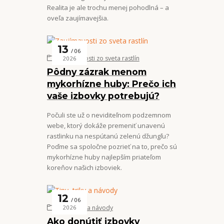
Realita je ale trochu menej pohodlná – a
oveľa zaujímavejšia.
13
06
Zaujímavosti zo sveta rastlín
2026
Pôdny zázrak menom
mykorhízne huby: Prečo ich
vaše izbovky potrebujú?
Počuli ste už o neviditeľnom podzemnom
webe, ktorý dokáže premeniť unavenú
rastlinku na nespútanú zelenú džungľu?
Poďme sa spoločne pozrieť na to, prečo sú
mykorhízne huby najlepším priateľom
koreňov našich izboviek.
12
06
Tipy, triky a návody
2026
Ako donútiť izbovky