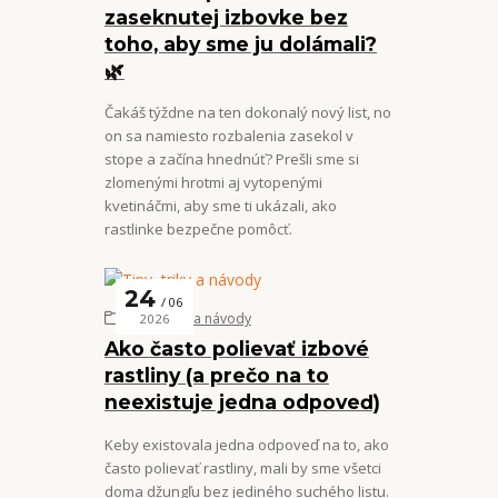
zaseknutej izbovke bez
toho, aby sme ju dolámali?
🌿
Čakáš týždne na ten dokonalý nový list, no
on sa namiesto rozbalenia zasekol v
stope a začína hnednúť? Prešli sme si
zlomenými hrotmi aj vytopenými
kvetináčmi, aby sme ti ukázali, ako
rastlinke bezpečne pomôcť.
24
06
Tipy, triky a návody
2026
Ako často polievať izbové
rastliny (a prečo na to
neexistuje jedna odpoveď)
Keby existovala jedna odpoveď na to, ako
často polievať rastliny, mali by sme všetci
doma džungľu bez jediného suchého listu.