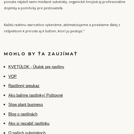
ponuke nájdeš nami miešané substráty, organické hnojivá aj profesionálne
doplnky a pomôcky pre pestovateľa.
Každú rastlinu starostlivo vyberáme, aklimatizujeme a posielame ďalej s
rešpektom k prírode aj k ľuďom, ktorí ju pestujú."
MOHLO BY ŤA ZAUJÍMAŤ
K
VETÚLOK - Útulok pre rastliny
VOP
Rastlinný preukaz
Ako balíme rastlinky/ Poštovné
Slow plant business
Blog o rastlinách
Ako si nezabiť rastlinku
O našich substrátoch