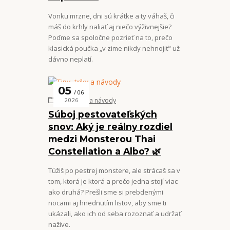
Vonku mrzne, dni sú krátke a ty váhaš, či
máš do krhly naliať aj niečo výživnejšie?
Poďme sa spoločne pozrieť na to, prečo
klasická poučka „v zime nikdy nehnojiť“ už
dávno neplatí.
05
06
Tipy, triky a návody
2026
Súboj pestovateľských
snov: Aký je reálny rozdiel
medzi Monsterou Thai
Constellation a Albo? 🌿
Túžiš po pestrej monstere, ale strácaš sa v
tom, ktorá je ktorá a prečo jedna stojí viac
ako druhá? Prešli sme si prebdenými
nocami aj hnednutím listov, aby sme ti
ukázali, ako ich od seba rozoznať a udržať
nažive.