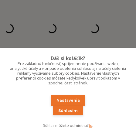
Dáš si koláčik?
Pre základnú funkčnosť, spríjemnenie používania webu,
analytické účely a v prípade udelenia súhlasu aj na účely cielenia
reklamy využívame súbory cookies. Nastavenie vlastných
preferencií cookies môžete kedykoľvek upraviť odkazom v
spodnej časti stránok.
Nastavenia
Súhlasím
Súhlas môžete odmietnuť
tu
.
KRÁTKO O NÁS