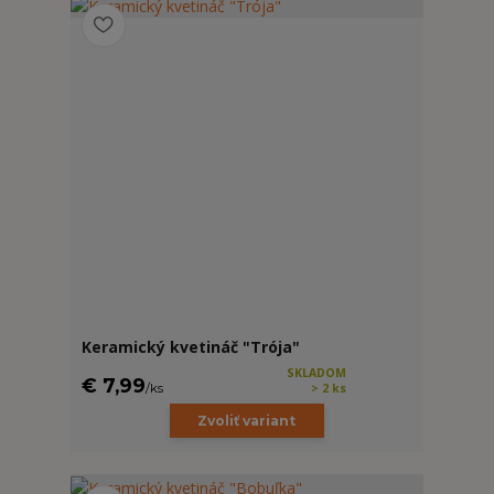
Keramický kvetináč "Trója"
SKLADOM
€ 7,99
/
ks
> 2 ks
Zvoliť variant