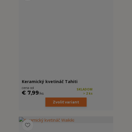
Keramický kvetináč Tahiti
cena od
SKLADOM
€ 7,99
/
ks
> 2 ks
Zvoliť variant