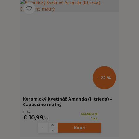
- 22 %
Keramický kvetináč Amanda (II.trieda) -
Capuccino matný
€ 14
SKLADOM
€ 10,99
/
ks
1 ks
Kúpiť