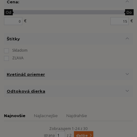
Cena:
Od
Do
€
€
Štítky
Skladom
ZĽAVA
Kvetináč priemer
Odtoková dierka
Najnovšie
Najlacnejšie
Najdrahšie
Zobrazujem 1-24 z 30
strana
z 2
ďalšie