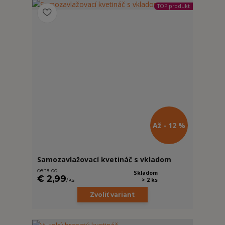
TOP produkt
Až - 12 %
Samozavlažovací kvetináč s vkladom
cena od
Skladom
€ 2,99
/
ks
> 2 ks
Zvoliť variant