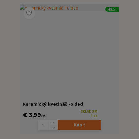
FRESH
Keramický kvetináč Folded
SKLADOM
€ 3,99
/
ks
1 ks
Kúpiť