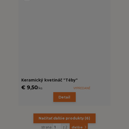
Keramický kvetináč "Téby"
€ 9,50
/
ks
VYPREDANÉ
Detail
Načítať ďalšie produkty (6)
strana
z 2
ďalšie