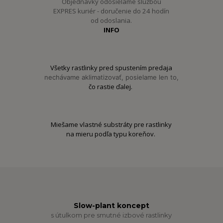
Objednávky odosielame službou
EXPRES kuriér - doručenie do 24 hodín
od odoslania.
INFO
Všetky rastlinky pred spustením predaja
nechávame aklimatizovať, posielame len to,
čo rastie ďalej.
Miešame vlastné substráty pre rastlinky
na mieru podľa typu koreňov.
Slow-plant koncept
s útulkom pre smutné izbové rastlinky