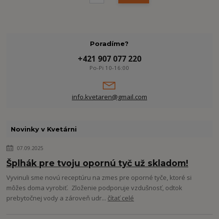
Poradíme?
+421 907 077 220
Po-Pi 10-16:00
info.kvetaren@gmail.com
Novinky v Kvetárni
07.09.2025
Šplhák pre tvoju opornú tyč už skladom!
Vyvinuli sme novú receptúru na zmes pre oporné tyče, ktoré si
môžes doma vyrobiť. Zloženie podporuje vzdušnosť, odtok
prebytočnej vody a zároveň udr...
čítať celé