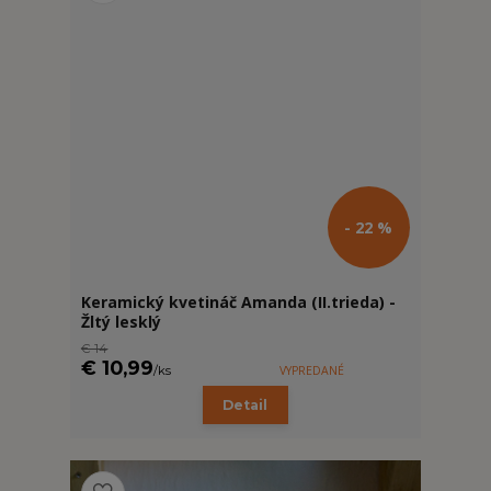
- 22 %
Keramický kvetináč Amanda (II.trieda) -
Žltý lesklý
€ 14
€ 10,99
/
ks
VYPREDANÉ
Detail