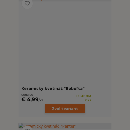
Keramický kvetináč "Bobuľka"
cena od
SKLADOM
€ 4,99
/
ks
2 ks
Zvoliť variant