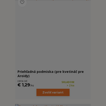
Priehľadná podmiska (pre kvetináč pre
Aroidy)
cena od
SKLADOM
€ 1,29
/
ks
> 2 ks
Zvoliť variant