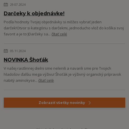
29.07.2024
Darčeky k objednávke!
Podľa hodnoty Tvojej objednávky si môžes vybrať jeden
darček!Otvor si kategóriu s darčekmi, jednoducho vlož do košíka svoj
favorit a je to:)Darčeky sa...
čítať celé
05.11.2024
NOVINKA Šhoťák
V našej rastlinnej dielni sme nelenili a navarili sme pre Tvojich
hladošov ďalšiu mega výživu! Šhoťák je výživný organický prípravok
nabitý aminokyse...
čítať celé
Zobraziť všetky novinky