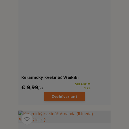
Keramický kvetináč Waikiki
SKLADOM
€ 9,99
/
ks
1 ks
Zvoliť variant