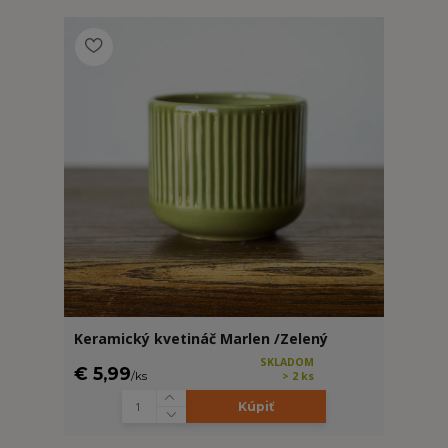
Keramický kvetináč Marlen /Zelený
SKLADOM
€ 5,99
/
ks
> 2 ks
Kúpiť