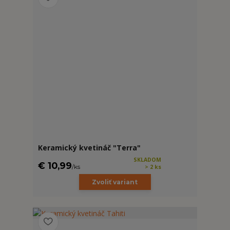
Keramický kvetináč "Terra"
SKLADOM
€ 10,99
/
ks
> 2 ks
Zvoliť variant