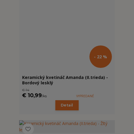
- 22 %
Keramický kvetináč Amanda (II.trieda) -
Bordový lesklý
€ 14
€ 10,99
/
ks
VYPREDANÉ
Detail