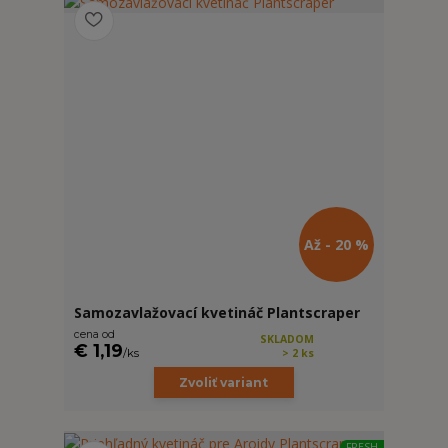
Až - 20 %
Samozavlažovací kvetináč Plantscraper
cena od
SKLADOM
€ 1,19
/
ks
> 2 ks
Zvoliť variant
FRESH