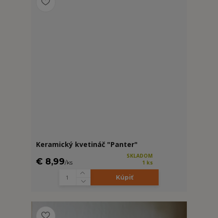
Keramický kvetináč "Panter"
SKLADOM
€ 8,99
/
ks
1 ks
Kúpiť