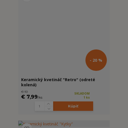
- 20 %
Keramický kvetináč "Retro" (odreté
kolená)
€ 10
SKLADOM
€ 7,99
/
ks
1 ks
Kúpiť