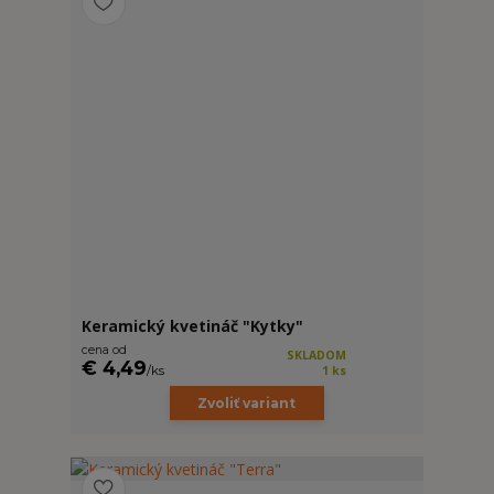
Keramický kvetináč "Kytky"
cena od
SKLADOM
€ 4,49
/
ks
1 ks
Zvoliť variant