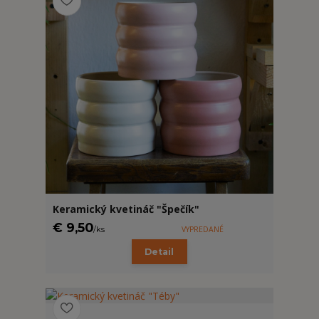
Keramický kvetináč "Špečík"
€ 9,50
/
ks
VYPREDANÉ
Detail