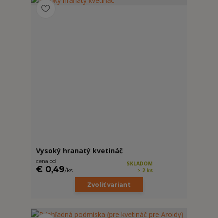
Vysoký hranatý kvetináč
cena od
SKLADOM
€ 0,49
/
ks
> 2 ks
Zvoliť variant