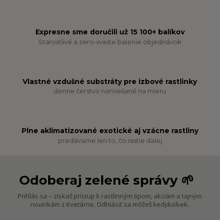
Expresne sme doručili už 15 100+ balíkov
Starostlivé a zero-waste balenie objednávok
Vlastné vzdušné substráty pre izbové rastlinky
denne čerstvo namiešané na mieru
Plne aklimatizované exotické aj vzácne rastliny
predávame len to, čo rastie ďalej
Odoberaj zelené správy 🌱
Prihlás sa – získaš prístup k rastlinným tipom, akciám a tajným
novinkám z Kvetárne. Odhlásiť sa môžeš kedykoľvek.