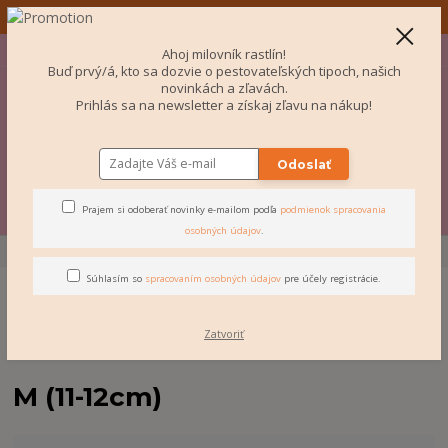
✨ Odosielame aj do Česka! ✨
+421 907 077 220
Po-Pi 10-16:00
EUR
Ahoj milovník rastlín!
Buď prvý/á, kto sa dozvie o pestovateľských tipoch, našich
0
novinkách a zľavách.
Prihlás sa na newsletter a získaj zľavu na nákup!
€ 0
Odoslať
Menu
Prajem si odoberať novinky e-mailom podľa
podmienok spracovania
osobných údajov
.
Úvod
KVETINÁČE
Vyber si veľkosť
M (11-12cm)
Súhlasím so
spracovaním osobných údajov
pre účely registrácie.
Zatvoriť
M (11-12cm)