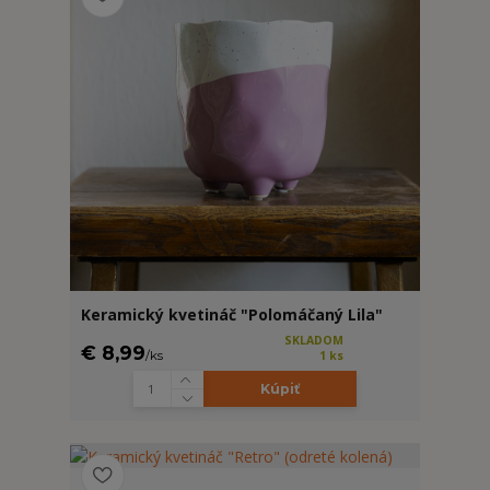
Keramický kvetináč "Polomáčaný Lila"
SKLADOM
€ 8,99
/
ks
1 ks
Kúpiť