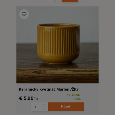
Keramický kvetináč Marlen /Žltý
SKLADOM
€ 5,99
/
ks
> 2 ks
Kúpiť