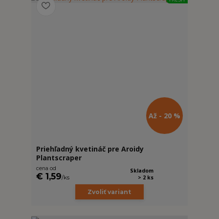
Až - 20 %
Priehľadný kvetináč pre Aroidy
Plantscraper
cena od
Skladom
€ 1,59
/
ks
> 2 ks
Zvoliť variant