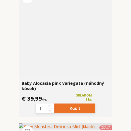
Baby Alocasia pink variegata (náhodný
kúsok)
SKLADOM
€ 39,99
/
ks
2 ks
Kúpiť
ZĽAVA