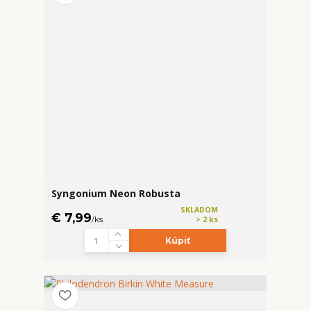
Syngonium Neon Robusta
SKLADOM
€ 7,99
/
ks
> 2 ks
Kúpiť