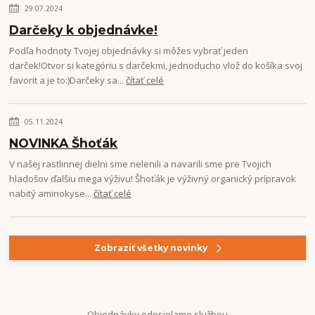
29.07.2024
Darčeky k objednávke!
Podľa hodnoty Tvojej objednávky si môžes vybrať jeden
darček!Otvor si kategóriu s darčekmi, jednoducho vlož do košíka svoj
favorit a je to:)Darčeky sa...
čítať celé
05.11.2024
NOVINKA Šhoťák
V našej rastlinnej dielni sme nelenili a navarili sme pre Tvojich
hladošov ďalšiu mega výživu! Šhoťák je výživný organický prípravok
nabitý aminokyse...
čítať celé
Zobraziť všetky novinky
Objednávky odosielame službou