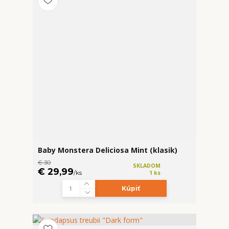
Baby Monstera Deliciosa Mint (klasik)
€ 30
SKLADOM
€ 29,99
/
ks
1 ks
Kúpiť