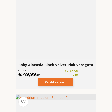
Baby Alocasia Black Velvet Pink varegata
cena od
SKLADOM
€ 49,99
/
ks
> 2 ks
Zvoliť variant