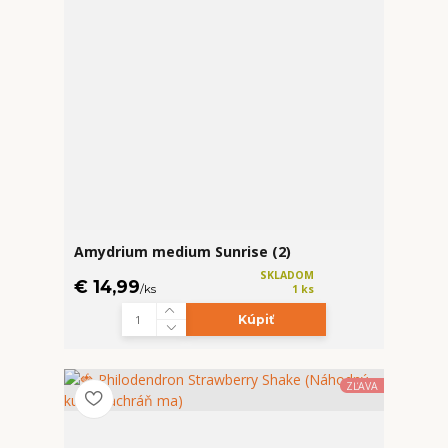
Amydrium medium Sunrise (2)
SKLADOM
€ 14,99
/
ks
1 ks
Kúpiť
ZĽAVA