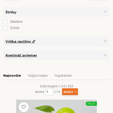
Štítky
Skladom
ZĽAVA
Výška rastliny 📏
Kvetináč priemer
Najnovšie
Najlacnejšie
Najdrahšie
Zobrazujem 1-24 z 323
strana
z 14
ďalšie
FRESH