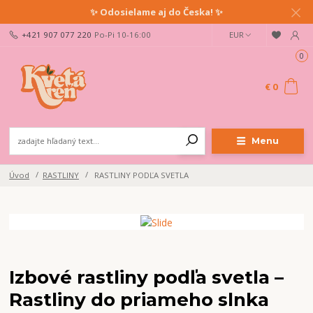
✨ Odosielame aj do Česka! ✨
+421 907 077 220
Po-Pi 10-16:00
EUR
0
€ 0
Menu
Úvod
RASTLINY
RASTLINY PODĽA SVETLA
Izbové rastliny podľa svetla –
Rastliny do priameho slnka