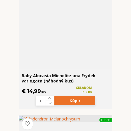
Baby Alocasia Micholitziana Frydek
variegata (náhodný kus)
SKLADOM
€ 14,99
/
ks
> 2 ks
Kúpiť
FRESH