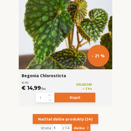
- 21 %
Begonia Chlorosticta
€ 19
SKLADOM
€ 14,99
/
ks
> 2 ks
Kúpiť
Načítať ďalšie produkty (24)
strana
z 14
ďalšie