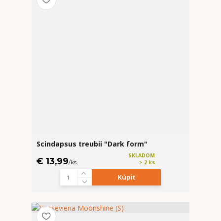
Scindapsus treubii "Dark form"
SKLADOM
€ 13,99
/
ks
> 2 ks
Kúpiť