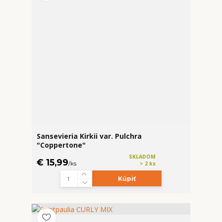
Sansevieria Kirkii var. Pulchra
"Coppertone"
SKLADOM
€ 15,99
/
ks
> 2 ks
Kúpiť