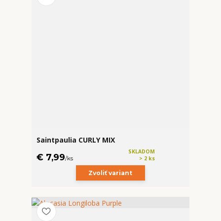
Saintpaulia CURLY MIX
SKLADOM
€ 7,99
/
ks
> 2 ks
Zvoliť variant