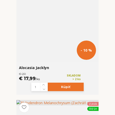
- 10 %
Alocasia Jacklyn
€ 20
SKLADOM
€ 17,99
/
ks
> 2 ks
Kúpiť
ZĽAVA
FRESH