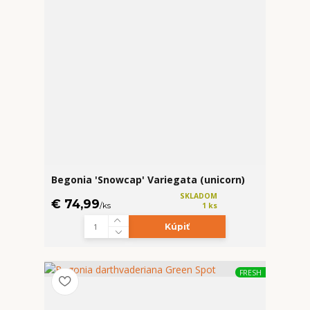
Begonia 'Snowcap' Variegata (unicorn)
SKLADOM
€ 74,99
/
ks
1 ks
Kúpiť
FRESH