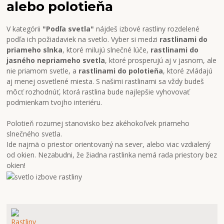
alebo polotieňa
V kategórii
"Podľa svetla"
nájdeš izbové rastliny rozdelené
podľa ich požiadaviek na svetlo. Vyber si medzi
rastlinami do
priameho slnka
, ktoré milujú slnečné lúče,
rastlinami do
jasného nepriameho svetla
, ktoré prosperujú aj v jasnom, ale
nie priamom svetle, a
rastlinami do polotieňa
, ktoré zvládajú
aj menej osvetlené miesta. S našimi rastlinami sa vždy budeš
môcť rozhodnúť, ktorá rastlina bude najlepšie vyhovovať
podmienkam tvojho interiéru.
Polotieň rozumej stanovisko bez akéhokoľvek priameho
slnečného svetla.
Ide najmä o priestor orientovaný na sever, alebo viac vzdialený
od okien. Nezabudni, že žiadna rastlinka nemá rada priestory bez
okien!