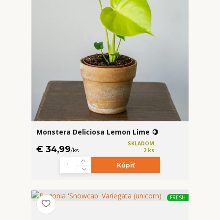
Monstera Deliciosa Lemon Lime 🍋
SKLADOM
€ 34,99
/
ks
2 ks
Kúpiť
FRESH