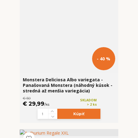
- 40 %
Monstera Deliciosa Albo variegata -
Panašovaná Monstera (náhodný kúsok -
stredná až menšia variegácia)
€ 50
SKLADOM
€ 29,99
/
ks
> 2 ks
Kúpiť