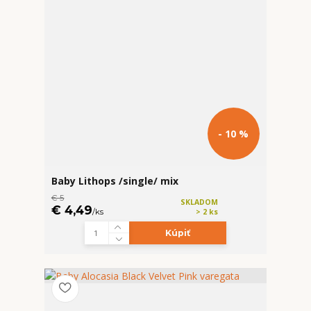
- 10 %
Baby Lithops /single/ mix
€ 5
SKLADOM
€ 4,49
/
ks
> 2 ks
Kúpiť