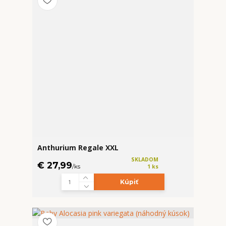
Anthurium Regale XXL
SKLADOM
€ 27,99
/
ks
1 ks
Kúpiť