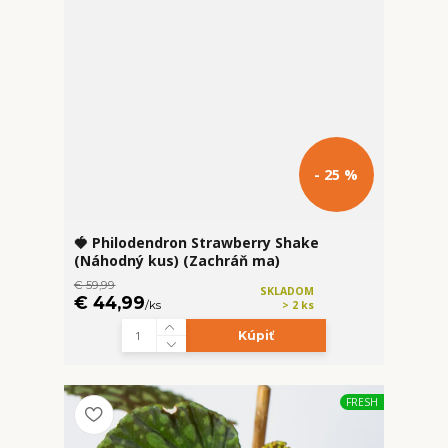
- 25 %
🍓 Philodendron Strawberry Shake
(Náhodný kus) (Zachráň ma)
€ 59,99
SKLADOM
€ 44,99
/
ks
> 2 ks
Kúpiť
FRESH