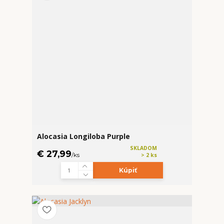
Alocasia Longiloba Purple
SKLADOM
€ 27,99
/
ks
> 2 ks
Kúpiť