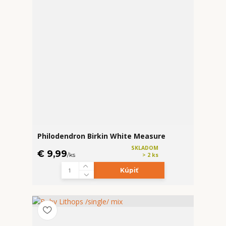
Philodendron Birkin White Measure
SKLADOM
€ 9,99
/
ks
> 2 ks
Kúpiť