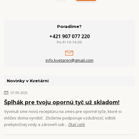
Poradíme?
+421 907 077 220
Po-Pi 10-16:00
info.kvetaren@gmail.com
Novinky v Kvetárni
07.09.2025
Šplhák pre tvoju opornú tyč už skladom!
Vyvinuli sme novú receptúru na zmes pre oporné tyče, ktoré si
môžes doma vyrobiť. Zloženie podporuje vzdušnosť, odtok
prebytočnej vody a zároveň udr...
čítať celé