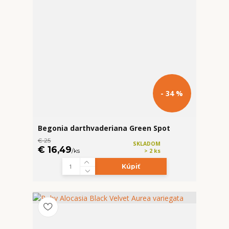
- 34 %
Begonia darthvaderiana Green Spot
€ 25
SKLADOM
€ 16,49
/
ks
> 2 ks
Kúpiť