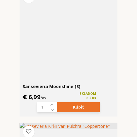
Sansevieria Moonshine (S)
SKLADOM
€ 6,99
/
ks
> 2 ks
Kúpiť