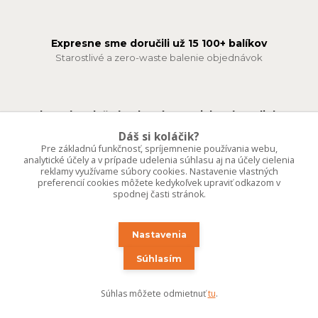
Expresne sme doručili už 15 100+ balíkov
Starostlivé a zero-waste balenie objednávok
Vlastné vzdušné substráty pre izbové rastlinky
denne čerstvo namiešané na mieru
Dáš si koláčik?
Pre základnú funkčnosť, spríjemnenie používania webu,
analytické účely a v prípade udelenia súhlasu aj na účely cielenia
reklamy využívame súbory cookies. Nastavenie vlastných
preferencií cookies môžete kedykoľvek upraviť odkazom v
Plne aklimatizované exotické aj vzácne rastliny
spodnej časti stránok.
predávame len to, čo rastie ďalej
Nastavenia
Odoberaj zelené správy 🌱
Súhlasím
Prihlás sa – získaš prístup k rastlinným tipom, akciám a tajným
novinkám z Kvetárne. Odhlásiť sa môžeš kedykoľvek.
Súhlas môžete odmietnuť
tu
.