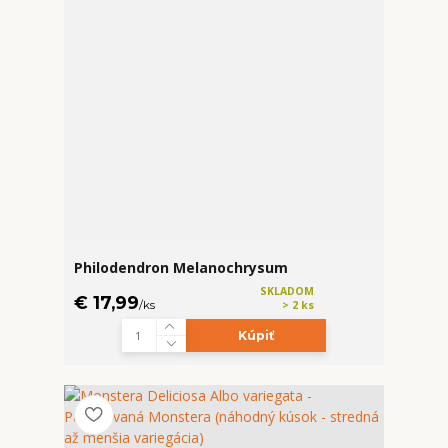
Philodendron Melanochrysum
SKLADOM
€ 17,99
/
ks
> 2 ks
Kúpiť