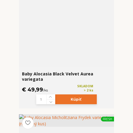
Baby Alocasia Black Velvet Aurea
variegata
SKLADOM
€ 49,99
/
ks
> 2 ks
Kúpiť
FRESH