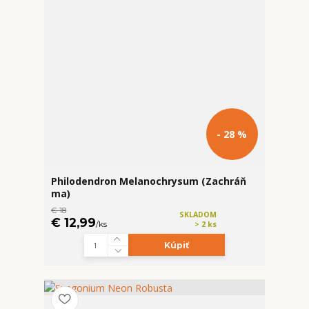
- 28 %
Philodendron Melanochrysum (Zachráň
ma)
€ 18
SKLADOM
€ 12,99
/
ks
> 2 ks
Kúpiť