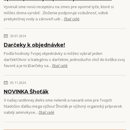
Vyvinuli sme novú receptúru na zmes pre oporné tyče, ktoré si
môžes doma vyrobiť. Zloženie podporuje vzdušnosť, odtok
prebytočnej vody a zároveň udr...
čítať celé
29.07.2024
Darčeky k objednávke!
Podľa hodnoty Tvojej objednávky si môžes vybrať jeden
darček!Otvor si kategóriu s darčekmi, jednoducho vlož do košíka svoj
favorit a je to:)Darčeky sa...
čítať celé
05.11.2024
NOVINKA Šhoťák
V našej rastlinnej dielni sme nelenili a navarili sme pre Tvojich
hladošov ďalšiu mega výživu! Šhoťák je výživný organický prípravok
nabitý aminokyse...
čítať celé