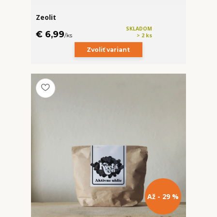
Zeolit
SKLADOM
€ 6,99
/
ks
> 2 ks
Zvoliť variant
Až - 29 %