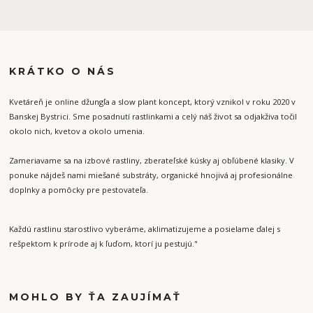
KRÁTKO O NÁS
Kvetáreň je online džungľa a slow plant koncept, ktorý vznikol v roku 2020 v
Banskej Bystrici. Sme posadnutí rastlinkami a celý náš život sa odjakživa točil
okolo nich, kvetov a okolo umenia.
Zameriavame sa na izbové rastliny, zberateľské kúsky aj obľúbené klasiky. V
ponuke nájdeš nami miešané substráty, organické hnojivá aj profesionálne
doplnky a pomôcky pre pestovateľa.
Každú rastlinu starostlivo vyberáme, aklimatizujeme a posielame ďalej s
rešpektom k prírode aj k ľuďom, ktorí ju pestujú."
MOHLO BY ŤA ZAUJÍMAŤ