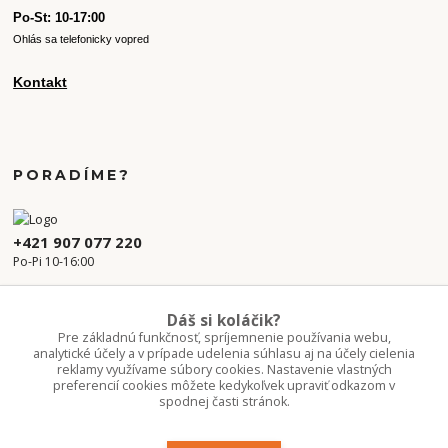
Po-St: 10-17:00
Ohlás sa telefonicky vopred
Kontakt
PORADÍME?
+421 907 077 220
Po-Pi 10-16:00
info.kvetaren@gmail.com
Dáš si koláčik?
Pre základnú funkčnosť, spríjemnenie používania webu,
analytické účely a v prípade udelenia súhlasu aj na účely cielenia
reklamy využívame súbory cookies. Nastavenie vlastných
preferencií cookies môžete kedykoľvek upraviť odkazom v
spodnej časti stránok.