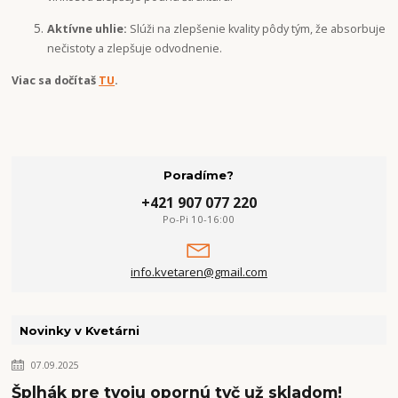
Aktívne uhlie:
Slúži na zlepšenie kvality pôdy tým, že absorbuje
nečistoty a zlepšuje odvodnenie.
Viac sa dočítaš
TU
.
Poradíme?
+421 907 077 220
Po-Pi 10-16:00
info.kvetaren@gmail.com
Novinky v Kvetárni
07.09.2025
Šplhák pre tvoju opornú tyč už skladom!