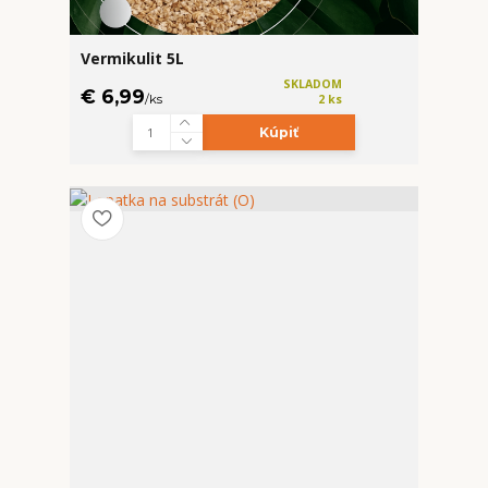
Vermikulit 5L
SKLADOM
€ 6,99
/
ks
2 ks
Kúpiť