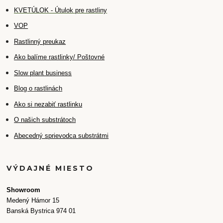
K
VETÚLOK - Útulok pre rastliny
VOP
Rastlinný preukaz
Ako balíme rastlinky/ Poštovné
Slow plant business
Blog o rastlinách
Ako si nezabiť rastlinku
O našich substrátoch
Abecedný sprievodca substrátmi
VÝDAJNÉ MIESTO
Showroom
Medený Hámor 15
Banská Bystrica 974 01