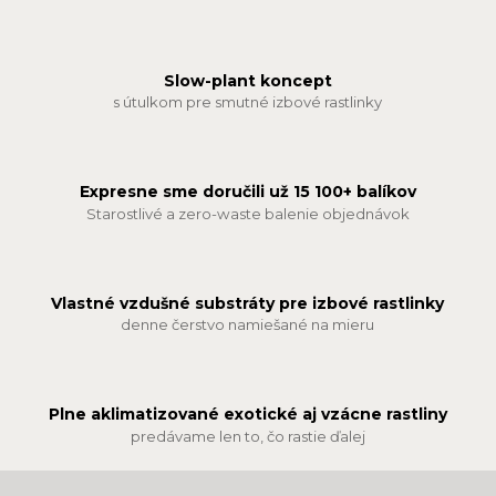
Slow-plant koncept
s útulkom pre smutné izbové rastlinky
Expresne sme doručili už 15 100+ balíkov
Starostlivé a zero-waste balenie objednávok
Vlastné vzdušné substráty pre izbové rastlinky
denne čerstvo namiešané na mieru
Plne aklimatizované exotické aj vzácne rastliny
predávame len to, čo rastie ďalej