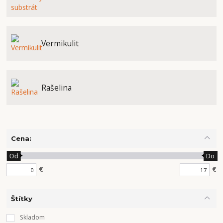
Vermikulit
Rašelina
Cena:
Od
Do
€
€
Štítky
Skladom