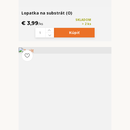
Lopatka na substrát (O)
SKLADOM
€ 3,99
/
ks
> 2 ks
Kúpiť