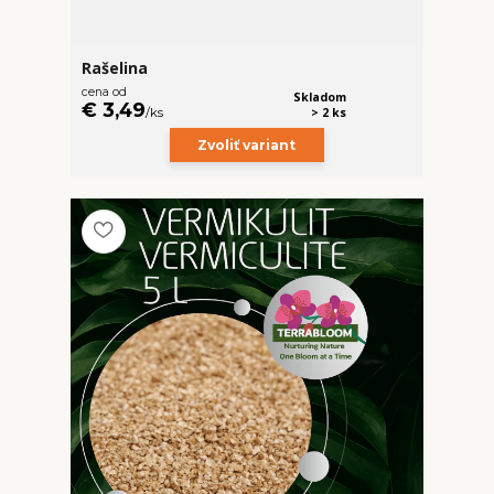
Rašelina
cena od
Skladom
€ 3,49
/
ks
> 2 ks
Zvoliť variant