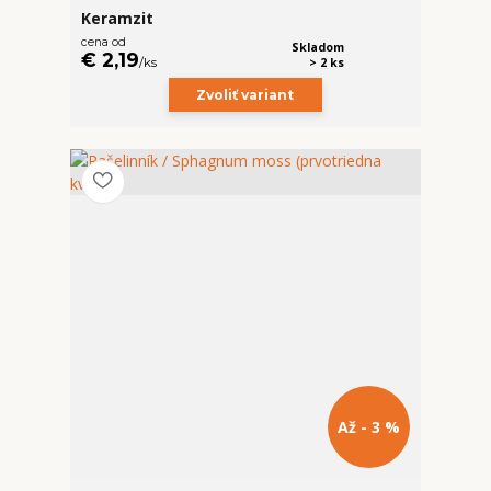
Keramzit
cena od
Skladom
€ 2,19
/
ks
> 2 ks
Zvoliť variant
Až - 3 %