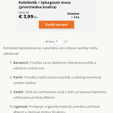
Rašelinník / Sphagnum moss
(prvotriedna kvalita)
cena od
Skladom
€ 3,99
/
ks
> 2 ks
Zvoliť variant
strana
z 1
Potrebné ingrediencie do substrátov pre izbové rastliny môžu
zahrňovať:
Keramzit:
Používa sa na zlepšenie odvodnenia pôdy a
udržanie vzdušnosti.
Perlit:
Pomáha zvýšiť vzdušnosť pôdy a uľahčuje koreňový
systém rastliny.
Zeolit:
Slúži na zadržiavanie vody a živín, prispieva k lepšiemu
udržiavaniu pôdnej vlhkosti.
Lignocel:
Poskytuje organický materiál, pomáha udržiavať
vlhkosť a zlepšuje pôdnu štruktúru.