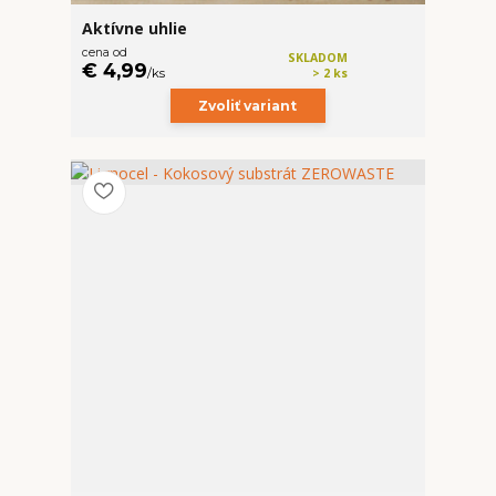
Aktívne uhlie
cena od
SKLADOM
€ 4,99
/
ks
> 2 ks
Zvoliť variant