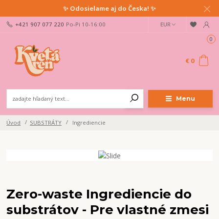
✨ Odosielame aj do Česka! ✨
+421 907 077 220
Po-Pi 10-16:00
EUR
0
€ 0
Menu
Úvod
SUBSTRÁTY
Ingrediencie
Zero-waste Ingrediencie do
substrátov - Pre vlastné zmesi