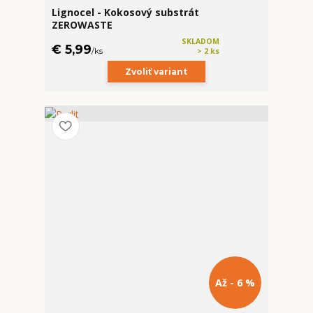
Lignocel - Kokosový substrát
ZEROWASTE
SKLADOM
€ 5,99
/
ks
> 2 ks
Zvoliť variant
Až - 6 %