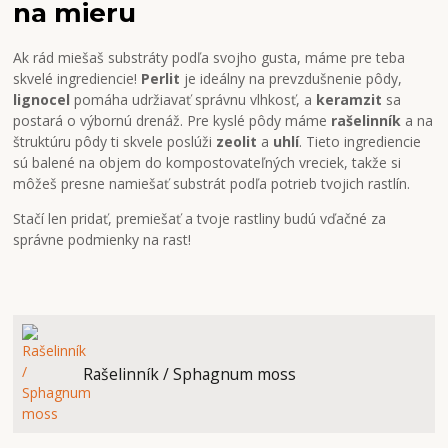
na mieru
Ak rád miešaš substráty podľa svojho gusta, máme pre teba
skvelé ingrediencie!
Perlit
je ideálny na prevzdušnenie pôdy,
lignocel
pomáha udržiavať správnu vlhkosť, a
keramzit
sa
postará o výbornú drenáž. Pre kyslé pôdy máme
rašelinník
a na
štruktúru pôdy ti skvele poslúži
zeolit
a
uhlí
. Tieto ingrediencie
sú balené na objem do kompostovateľných vreciek, takže si
môžeš presne namiešať substrát podľa potrieb tvojich rastlín.
Stačí len pridať, premiešať a tvoje rastliny budú vďačné za
správne podmienky na rast!
Rašelinník / Sphagnum moss