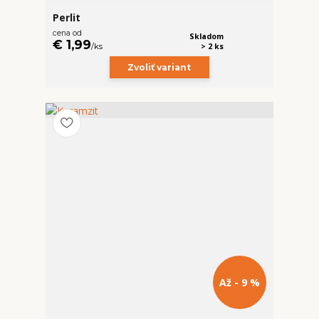
Perlit
cena od
Skladom
€ 1,99
/
ks
> 2 ks
Zvoliť variant
Až - 9 %