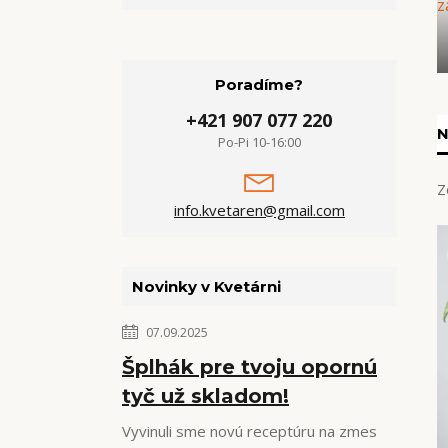
Poradíme?
+421 907 077 220
N
Po-Pi 10-16:00
Z
info.kvetaren@gmail.com
Novinky v Kvetárni
07.09.2025
Šplhák pre tvoju opornú
tyč už skladom!
Vyvinuli sme novú receptúru na zmes