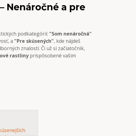
 – Nenáročné a pre
ktických podkategórií:
"Som nenáročná"
vosť, a
"Pre skúsených"
, kde nájdeš
borných znalostí. Či už si začiatočník,
ové rastliny
prispôsobené vašim