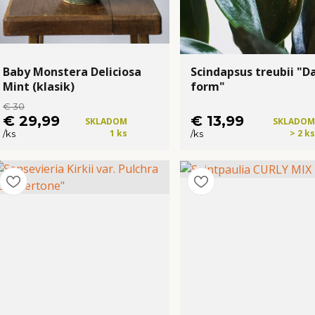
Baby Monstera Deliciosa
Scindapsus treubii "D
Mint (klasik)
form"
€ 30
€ 29,99
€ 13,99
SKLADOM
SKLADOM
1 ks
> 2 ks
/
ks
/
ks
Kúpiť
Kúpiť