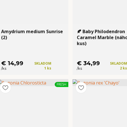
Amydrium medium Sunrise
🍂 Baby Philodendron
(2)
Caramel Marble (náh
kus)
€ 14,99
€ 34,99
SKLADOM
SKLADOM
1 ks
2 ks
/
ks
/
ks
Kúpiť
Kúpiť
FRESH