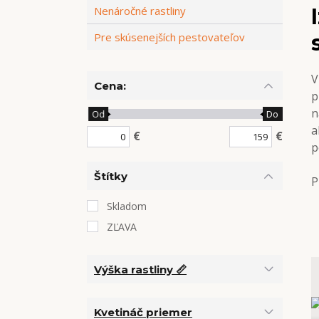
Nenáročné rastliny
Pre skúsenejších pestovateľov
V
Cena:
p
n
Od
Do
a
€
€
p
Štítky
P
Skladom
ZĽAVA
Výška rastliny 📏
Kvetináč priemer