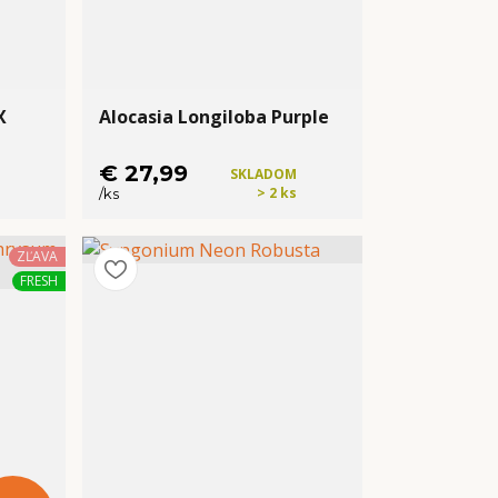
X
Alocasia Longiloba Purple
€ 27,99
SKLADOM
> 2 ks
/
ks
Kúpiť
ZĽAVA
FRESH