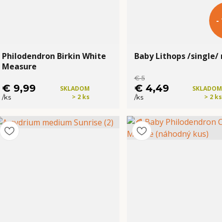
-
Philodendron Birkin White
Baby Lithops /single/
Measure
€ 5
€ 9,99
€ 4,49
SKLADOM
SKLADOM
> 2 ks
> 2 ks
/
ks
/
ks
Kúpiť
Kúpiť