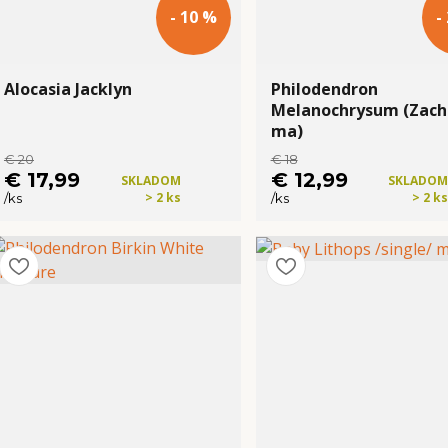
- 10 %
-
Alocasia Jacklyn
Philodendron
Melanochrysum (Zach
ma)
€ 20
€ 18
€ 17,99
€ 12,99
SKLADOM
SKLADOM
> 2 ks
> 2 ks
/
ks
/
ks
Kúpiť
Kúpiť