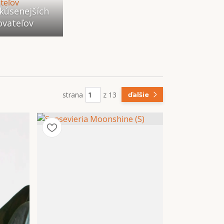
kúsenejších
ovateľov
strana
z 13
ďalšie