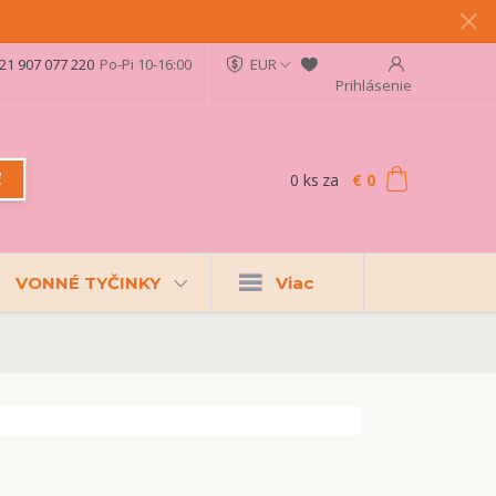
21 907 077 220
Po-Pi 10-16:00
EUR
Prihlásenie
0
ks
za
€ 0
ť
VONNÉ TYČINKY
Viac