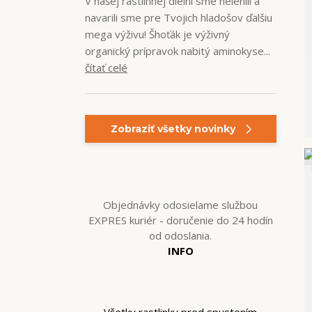
V našej rastlinnej dielni sme nelenili a
navarili sme pre Tvojich hladošov ďalšiu
mega výživu! Šhoťák je výživný
organický prípravok nabitý aminokyse...
čítať celé
Zobraziť všetky novinky
Objednávky odosielame službou
EXPRES kuriér - doručenie do 24 hodín
od odoslania.
INFO