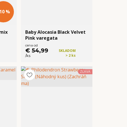
 10 %
 mix
Baby Alocasia Black Velvet
Pink varegata
cena od
€ 54,99
SKLADOM
> 2 ks
/
ks
ZĽAVA