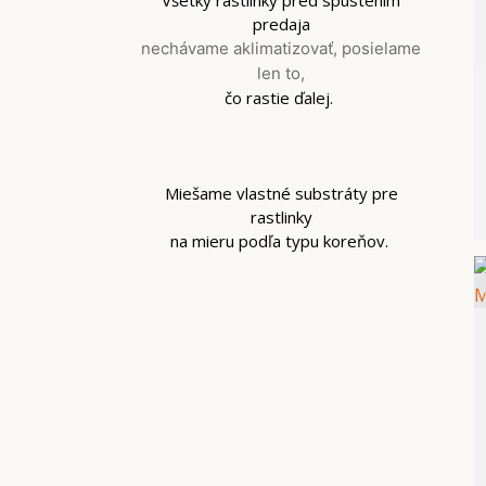
Všetky rastlinky pred spustením
predaja
nechávame aklimatizovať, posielame
len to,
čo rastie ďalej.
Miešame vlastné substráty pre
rastlinky
na mieru podľa typu koreňov.