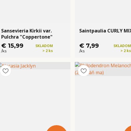
Sansevieria Kirkii var.
Saintpaulia CURLY MI
Pulchra "Coppertone"
€ 15,99
€ 7,99
SKLADOM
SKLADOM
> 2 ks
> 2 ks
/
ks
/
ks
Kúpiť