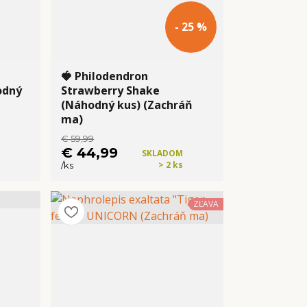
- 25 %
🍓 Philodendron
odný
Strawberry Shake
(Náhodný kus) (Zachráň
ma)
€ 59,99
€ 44,99
SKLADOM
> 2 ks
/
ks
Kúpiť
ZĽAVA