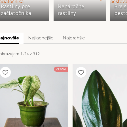
Rastliny pre
Nenáročné
Pre s
začiatočníka
rastliny
pest
ajnovšie
Najlacnejšie
Najdrahšie
obrazujem 1-24 z 312
ZĽAVA