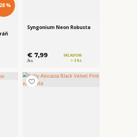
 28 %
Syngonium Neon Robusta
ráň
€ 7,99
SKLADOM
> 2 ks
/
ks
Kúpiť