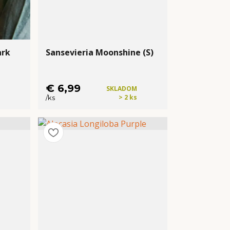
ark
Sansevieria Moonshine (S)
€ 6,99
SKLADOM
> 2 ks
/
ks
Kúpiť