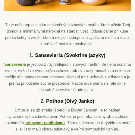
Tu je naša top desiatka nenáročných izbových rastlín, ktoré oživia Tvoj
domov s minimálnymi nárokmi na starostlivosť. Odporúčame pri kúpe
predovšetkým zvážiť okrem svojich schopností aj dávku svetla a času,
ktoré vieš rastlinke poskytnúť.
1.
Sansevieria (Svokrine jazyky)
Sansevieria
je jednou z najtrvalejších izbových rastlín. Je nenáročná na
svetlo, vyžaduje výdatnejšiu zálievku tak dva razy mesačne a dokonca
prežije aj v obmedzenom priestore. Vodu si totiž uchováva v listoch a je
pre ňu prirodzené suché prostredie. Rastie síce pomalšie, ale ak je
dostatočne vyživená, ide jej to.
2.
Pothos (Divý Janko)
Určite si sa už stretla (stretol) s Divým Jankom, je to hádam
najrozšírenejšia izbovka ever. Pothos je pre Teba ideálny ak sa chceš
zoznámiť s
ťahavými rastlinkami
. Táto rastlina sa dosť rýchlo rozrastá
a jej listy majú charakteristický a veľmi sympatický vzhľad.