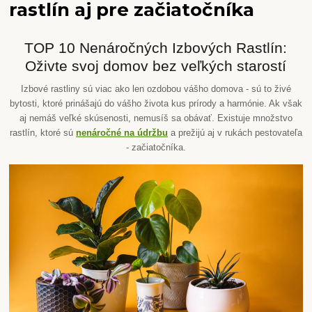
rastlín aj pre začiatočníka
TOP 10 Nenáročných Izbových Rastlín:
Oživte svoj domov bez veľkých starostí
Izbové rastliny sú viac ako len ozdobou vášho domova - sú to živé
bytosti, ktoré prinášajú do vášho života kus prírody a harmónie. Ak však
aj nemáš veľké skúsenosti, nemusíš sa obávať. Existuje množstvo
rastlín, ktoré sú
nenáročné na údržbu
a prežijú aj v rukách pestovateľa
- začiatočníka.