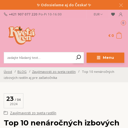
✨ Odosielame aj do Česka! ✨
+421 907 077 220
Po-Pi 10-16:00
EUR
0
€ 0
Menu
Úvod
BLOG
Zaujímavosti zo sveta rastlín
Top 10 nenáročných
izbových rastlín aj pre začiatočníka
23
04
2024
Zaujímavosti zo sveta rastlín
Top 10 nenáročných izbových