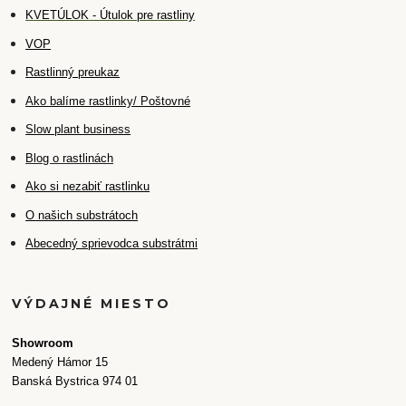
K
VETÚLOK - Útulok pre rastliny
VOP
Rastlinný preukaz
Ako balíme rastlinky/ Poštovné
Slow plant business
Blog o rastlinách
Ako si nezabiť rastlinku
O našich substrátoch
Abecedný sprievodca substrátmi
VÝDAJNÉ MIESTO
Showroom
Medený Hámor 15
Banská Bystrica 974 01