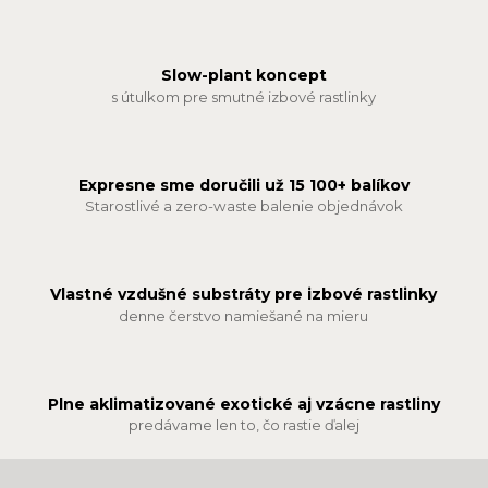
Slow-plant koncept
s útulkom pre smutné izbové rastlinky
Expresne sme doručili už 15 100+ balíkov
Starostlivé a zero-waste balenie objednávok
Vlastné vzdušné substráty pre izbové rastlinky
denne čerstvo namiešané na mieru
Plne aklimatizované exotické aj vzácne rastliny
predávame len to, čo rastie ďalej