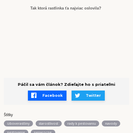
Tak ktorá rastlinka ťa najviac oslovila?
Páčil sa vám článok? Zdieľajte ho s priateľmi
Facebook
Twitter
Štítky
izboverastliny
starostlivost
rady k pestovaniu
navody
pestovanie
nenarocne