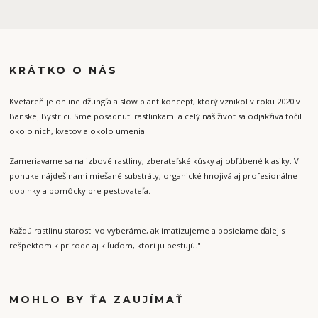
KRÁTKO O NÁS
Kvetáreň je online džungľa a slow plant koncept, ktorý vznikol v roku 2020 v
Banskej Bystrici. Sme posadnutí rastlinkami a celý náš život sa odjakživa točil
okolo nich, kvetov a okolo umenia.
Zameriavame sa na izbové rastliny, zberateľské kúsky aj obľúbené klasiky. V
ponuke nájdeš nami miešané substráty, organické hnojivá aj profesionálne
doplnky a pomôcky pre pestovateľa.
Každú rastlinu starostlivo vyberáme, aklimatizujeme a posielame ďalej s
rešpektom k prírode aj k ľuďom, ktorí ju pestujú."
MOHLO BY ŤA ZAUJÍMAŤ