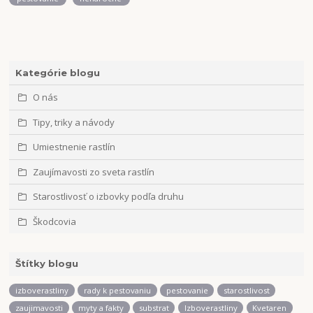
Kategórie blogu
O nás
Tipy, triky a návody
Umiestnenie rastlín
Zaujímavosti zo sveta rastlín
Starostlivosť o izbovky podľa druhu
Škodcovia
Štítky blogu
izboverastliny
rady k pestovaniu
pestovanie
starostlivost
zaujimavosti
myty a fakty
substrat
Izboverastliny
Kvetaren