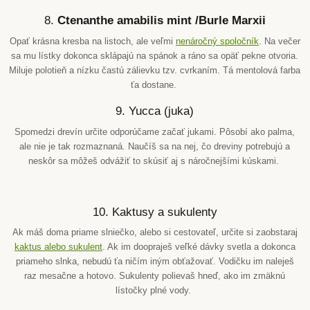
8.
Ctenanthe amabilis mint /Burle Marxii
Opať krásna kresba na listoch, ale veľmi
nenáročný spoločník
. Na večer
sa mu lístky dokonca sklápajú na spánok a ráno sa opäť pekne otvoria.
Miluje polotieň a nízku častú zálievku tzv. cvrkaním. Tá mentolová farba
ťa dostane.
9. Yucca (juka)
Spomedzi drevín určite odporúčame začať jukami. Pôsobí ako palma,
ale nie je tak rozmaznaná. Naučíš sa na nej, čo dreviny potrebujú a
neskôr sa môžeš odvážiť to skúsiť aj s náročnejšími kúskami.
10. Kaktusy a sukulenty
Ak máš doma priame slniečko, alebo si cestovateľ, určite si zaobstaraj
kaktus alebo sukulent
. Ak im doopraješ veľké dávky svetla a dokonca
priameho slnka, nebudú ťa ničím iným obťažovať. Vodičku im naleješ
raz mesačne a hotovo. Sukulenty polievaš hneď, ako im zmäknú
lístočky plné vody.