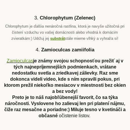
3.
Chlorophytum (Zelenec)
Chlorophytum je ďalšia nenáročná rastlina, ktorá je navyše užitočná pri
čistení vzduchu vo vašej domácnosti alebo vhodná k domácim
zvieratkám:) Udržuj jej
substrát
stále mierne vlhký a vyhral/a si!
4.
Zamioculcas zamiifolia
Zamioculcas
je známy svojou schopnosťou prežiť aj v
tých najnepríjemnejších podmienkach, vrátane
nedostatku svetla a zriedkavej zálievky. Raz sme
dokonca videli video, kde s ním spravili pokus, pri
ktorom prežil niekoľko mesiacov v miestnosti bez okien
a bez vody!
Preto je to náš najobľúbenejší favorit, čo sa týka
náročnosti. Vyslovene ho zalievaj len pri platení nájmu,
čiže raz mesačne a poriadne:) Miluje tesno v kvetináči a
občasné
očistenie listov.