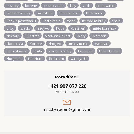
navody
korene
presadzanie
listy
voda
polievanie
Izbove rastliny
monstera
Starostlivost
Polievanie
Rady k pestovaniu
Pestovanie
Voda
izbove rastliny
aroid
Listy
svetlo
hnojivo
Poda
Kvetáreň
hnitie korenov
Navody
Substrat
vzdusnavlhkost
kvety
kvetaren
skodcovia
Korene
Hnojivo
umiestnenie
kvetinac
Starostlivosť
poda
vzacnerastliny
hnojenie
Umiestnenie
Hnojenie
terarium
floralium
variegacia
Poradíme?
+421 907 077 220
Po-Pi 10-16:00
info.kvetaren@gmail.com