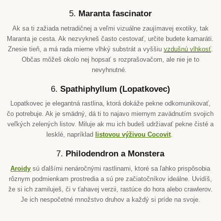
5.
Maranta fascinator
Ak sa ti zažiada netradičnej a veľmi vizuálne zaujímavej exotiky, tak
Maranta je cesta. Ak nezvykneš často cestovať, určite budete kamaráti.
Znesie tieň, a má rada mierne vlhký substrát a vyššiu
vzdušnú vlhkosť
.
Občas môžeš okolo nej hopsať s rozprašovačom, ale nie je to
nevyhnutné.
6.
Spathiphyllum (Lopatkovec)
Lopatkovec je elegantná rastlina, ktorá dokáže pekne odkomunikovať,
čo potrebuje. Ak je smädný, dá ti to najavo miernym zavädnutím svojich
veľkých zelených listov. Miluje ak mu ich budeš udržiavať pekne čisté a
lesklé, napríklad
listovou výživou Cocovit
.
7.
Philodendron a Monstera
Aroidy
sú ďalšími nenáročnými rastlinami, ktoré sa ľahko prispôsobia
rôznym podmienkam prostredia a sú pre začiatočníkov ideálne. Uvidíš,
že si ich zamiluješ, či v ťahavej verzii, rastúce do hora alebo crawlerov.
Je ich nespočetné množstvo druhov a každý si príde na svoje.