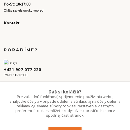
Po-St: 10-17:00
Ohlás sa telefonicky vopred
Kontakt
PORADÍME?
+421 907 077 220
Po-Pi 10-16:00
info.kvetaren@gmail.com
Dáš si koláčik?
Pre základnú funkčnosť, spríjemnenie používania webu,
analytické účely a v prípade udelenia súhlasu aj na účely cielenia
reklamy využívame súbory cookies. Nastavenie vlastných
preferencií cookies môžete kedykoľvek upraviť odkazom v
spodnej časti stránok.