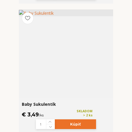
Baby Sukulentík
SKLADOM
€ 3,49
/
ks
> 2 ks
Kúpiť