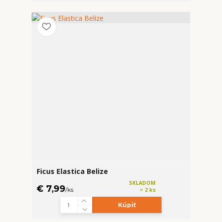
Ficus Elastica Belize
SKLADOM
€ 7,99
/
ks
> 2 ks
Kúpiť