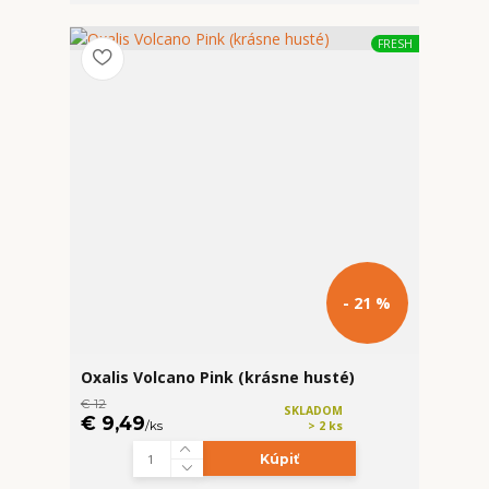
FRESH
- 21 %
Oxalis Volcano Pink (krásne husté)
€ 12
SKLADOM
€ 9,49
/
ks
> 2 ks
Kúpiť