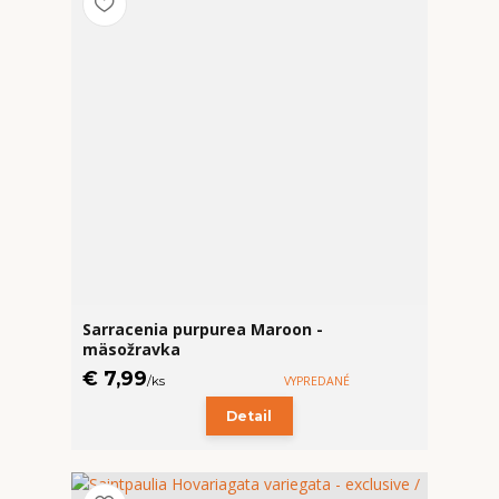
Sarracenia purpurea Maroon -
mäsožravka
€ 7,99
/
ks
VYPREDANÉ
Detail