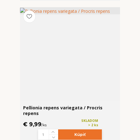
Pellionia repens variegata / Procris
repens
SKLADOM
€ 9,99
/
ks
> 2 ks
Kúpiť