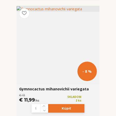
- 8 %
Gymnocactus mihanovichii variegata
€ 13
SKLADOM
€ 11,99
/
ks
2 ks
Kúpiť