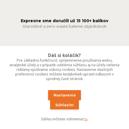
Expresne sme doručili už 15 100+ balíkov
Starostlivé a zero-waste balenie objednávok
Vlastné vzdušné substráty pre izbové rastlinky
Dáš si koláčik?
denne čerstvo namiešané na mieru
Pre základnú funkčnosť, spríjemnenie používania webu,
analytické účely a v prípade udelenia súhlasu aj na účely cielenia
reklamy využívame súbory cookies. Nastavenie vlastných
preferencií cookies môžete kedykoľvek upraviť odkazom v
Plne aklimatizované exotické aj vzácne rastliny
spodnej časti stránok.
predávame len to, čo rastie ďalej
Nastavenia
Súhlasím
Odoberaj zelené správy 🌱
Prihlás sa – získaš prístup k rastlinným tipom, akciám a tajným
Súhlas môžete odmietnuť
tu
.
novinkám z Kvetárne. Odhlásiť sa môžeš kedykoľvek.