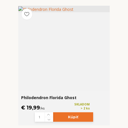
Philodendron Florida Ghost
SKLADOM
€ 19,99
/
ks
> 2 ks
Kúpiť