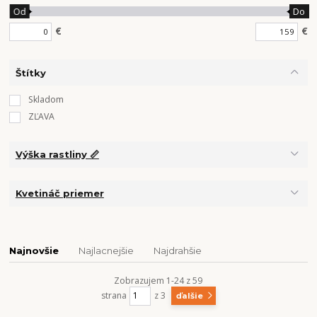
Od
Do
€
€
Štítky
Skladom
ZĽAVA
Výška rastliny 📏
Kvetináč priemer
Najnovšie
Najlacnejšie
Najdrahšie
Zobrazujem 1-24 z 59
strana
z 3
ďalšie