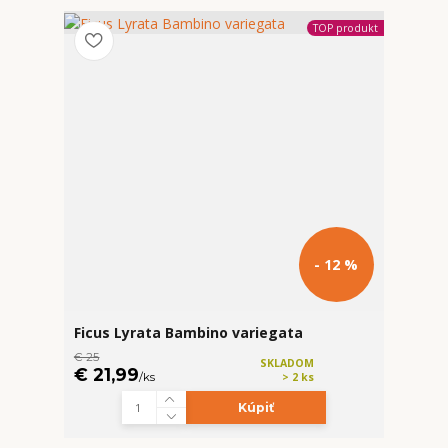
TOP produkt
- 12 %
Ficus Lyrata Bambino variegata
€ 25
SKLADOM
€ 21,99
/
ks
> 2 ks
Kúpiť