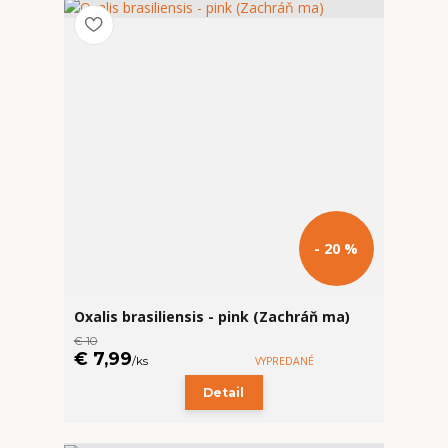
- 20 %
Oxalis brasiliensis - pink (Zachráň ma)
€ 10
€ 7,99
/
ks
VYPREDANÉ
Detail