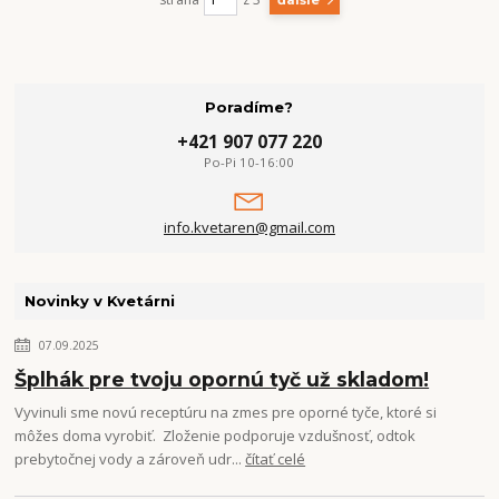
ďalšie
Poradíme?
+421 907 077 220
Po-Pi 10-16:00
info.kvetaren@gmail.com
Novinky v Kvetárni
07.09.2025
Šplhák pre tvoju opornú tyč už skladom!
Vyvinuli sme novú receptúru na zmes pre oporné tyče, ktoré si
môžes doma vyrobiť. Zloženie podporuje vzdušnosť, odtok
prebytočnej vody a zároveň udr...
čítať celé