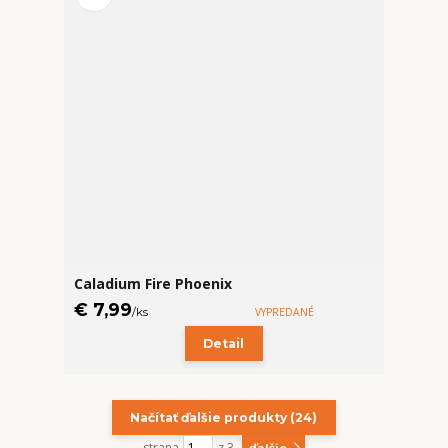
Caladium Fire Phoenix
€ 7,99
/
ks
VYPREDANÉ
Detail
Načítať ďalšie produkty (24)
strana
z 3