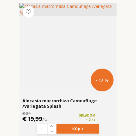
- 17 %
Alocasia macrorrhiza Camouflage
/variegata Splash
€ 24
SKLADOM
€ 19,99
/
ks
> 2 ks
Kúpiť