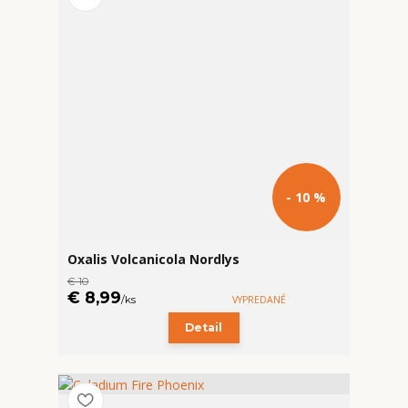
- 10 %
Oxalis Volcanicola Nordlys
€ 10
€ 8,99
/
ks
VYPREDANÉ
Detail