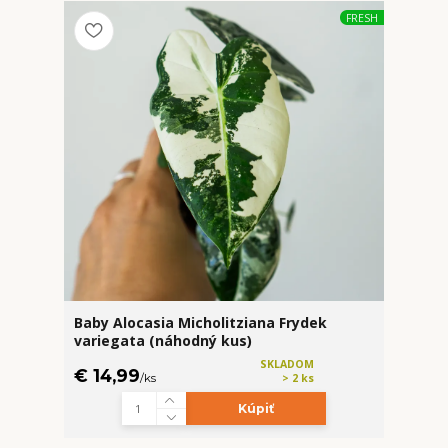
FRESH
Baby Alocasia Micholitziana Frydek
variegata (náhodný kus)
SKLADOM
€ 14,99
/
ks
> 2 ks
Kúpiť