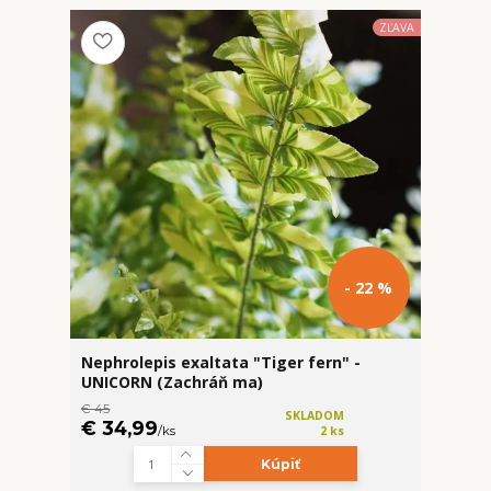
ZĽAVA
- 22 %
Nephrolepis exaltata "Tiger fern" -
UNICORN (Zachráň ma)
€ 45
SKLADOM
€ 34,99
/
ks
2 ks
Kúpiť