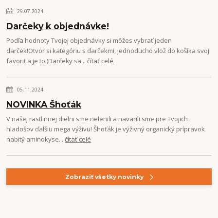
29.07.2024
Darčeky k objednávke!
Podľa hodnoty Tvojej objednávky si môžes vybrať jeden
darček!Otvor si kategóriu s darčekmi, jednoducho vlož do košíka svoj
favorit a je to:)Darčeky sa...
čítať celé
05.11.2024
NOVINKA Šhoťák
V našej rastlinnej dielni sme nelenili a navarili sme pre Tvojich
hladošov ďalšiu mega výživu! Šhoťák je výživný organický prípravok
nabitý aminokyse...
čítať celé
Zobraziť všetky novinky