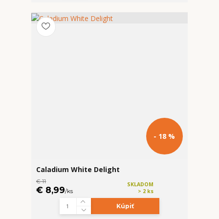
- 18 %
Caladium White Delight
€ 11
SKLADOM
€ 8,99
/
ks
> 2 ks
Kúpiť