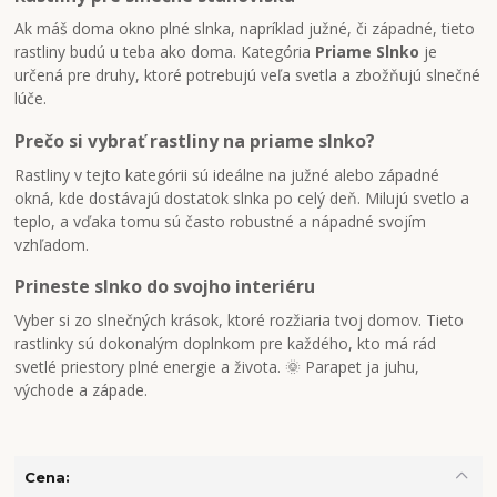
Ak máš doma okno plné slnka, napríklad južné, či západné, tieto
rastliny budú u teba ako doma. Kategória
Priame Slnko
je
určená pre druhy, ktoré potrebujú veľa svetla a zbožňujú slnečné
lúče.
Prečo si vybrať rastliny na priame slnko?
Rastliny v tejto kategórii sú ideálne na južné alebo západné
okná, kde dostávajú dostatok slnka po celý deň. Milujú svetlo a
teplo, a vďaka tomu sú často robustné a nápadné svojím
vzhľadom.
Prineste slnko do svojho interiéru
Vyber si zo slnečných krások, ktoré rozžiaria tvoj domov. Tieto
rastlinky sú dokonalým doplnkom pre každého, kto má rád
svetlé priestory plné energie a života. 🌞 Parapet ja juhu,
východe a západe.
Cena: