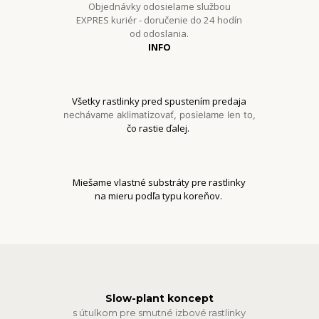
Objednávky odosielame službou
EXPRES kuriér - doručenie do 24 hodín
od odoslania.
INFO
Všetky rastlinky pred spustením predaja
nechávame aklimatizovať, posielame len to,
čo rastie ďalej.
Miešame vlastné substráty pre rastlinky
na mieru podľa typu koreňov.
Slow-plant koncept
s útulkom pre smutné izbové rastlinky