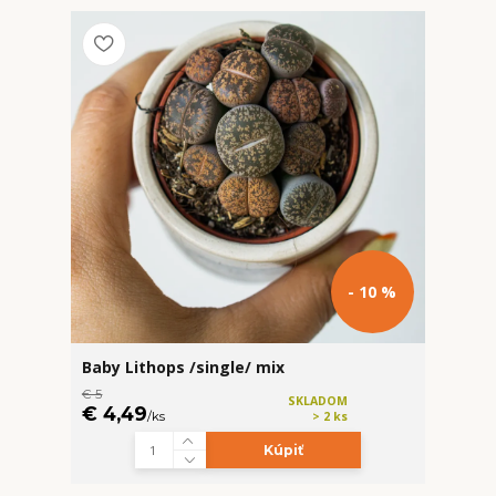
- 10 %
Baby Lithops /single/ mix
€ 5
SKLADOM
€ 4,49
/
ks
> 2 ks
Kúpiť