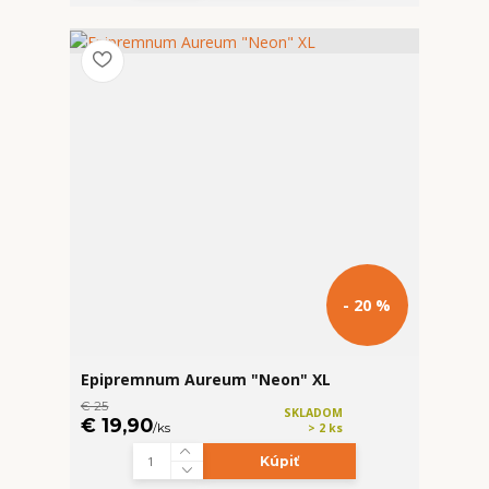
- 20 %
Epipremnum Aureum "Neon" XL
€ 25
SKLADOM
€ 19,90
/
ks
> 2 ks
Kúpiť