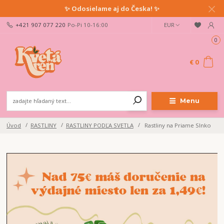
✨ Odosielame aj do Česka! ✨
+421 907 077 220
Po-Pi 10-16:00
EUR
0
€ 0
Menu
Úvod
RASTLINY
RASTLINY PODĽA SVETLA
Rastliny na Priame Slnko