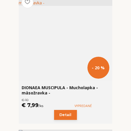
- 20 %
DIONAEA MUSCIPULA - Mucholapka -
mäsožravka -
€ 10
€ 7,99
/
ks
VYPREDANÉ
Detail