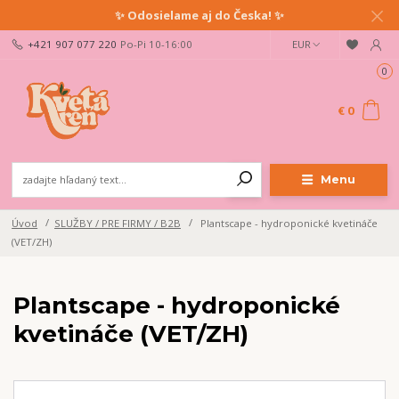
✨ Odosielame aj do Česka! ✨
+421 907 077 220
Po-Pi 10-16:00
EUR
0
€ 0
Menu
Úvod
SLUŽBY / PRE FIRMY / B2B
Plantscape - hydroponické kvetináče
(VET/ZH)
Plantscape - hydroponické
kvetináče (VET/ZH)