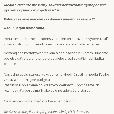
Ideálne riešenie pre firmy, takmer bezúdržbové hydroponické
systémy výsadby izbových rastlín.
Potrebuješ svoj pracovný či domáci priestor zazelenať?
Radi Ti s tým pomôžeme!
Ponúkame odborné poradenstvo nielen pri správnom výbere rastlín
v závislosti od podmienok priestoru ale aj k starostlivosti o ne.
Neváhaj nás kontaktovať mailom alebo osobne v Kvetárni. Budeme
potrebovať fotografie priestorov alebo zrealizovať ich obhliadku
osobne.
Následne spolu starostlivo vyberieme vhodné rastliny, podľa Tvojho
vkusu a samozrejme budgetu.
Rastlinky Ti oblečieme do krásnych kvetináčov, pomôžeme ich
rozmiestniť a poradíme Ti ako sa o ne adekvátne starať.
Celý proces môže trvať kľudne aj len pár dní. :)
Realizovali sme plantscaping v kancelárskych či domácich