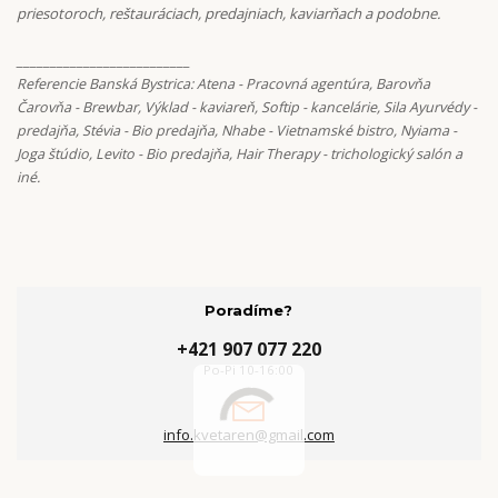
priesotoroch, reštauráciach, predajniach, kaviarňach a podobne.
__________________________
Referencie Banská Bystrica: Atena - Pracovná agentúra, Barovňa
Čarovňa - Brewbar,
Výklad - kaviareň, Softip - kancelárie, Sila Ayurvédy -
predajňa, Stévia - Bio predajňa, Nhabe - Vietnamské bistro, Nyiama -
Joga štúdio, Levito - Bio predajňa, Hair Therapy - trichologický salón a
iné.
Poradíme?
+421 907 077 220
Po-Pi 10-16:00
info.kvetaren@gmail.com