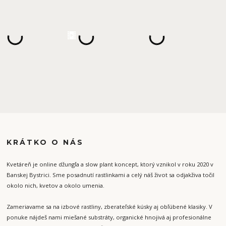
KRÁTKO O NÁS
Kvetáreň je online džungľa a slow plant koncept, ktorý vznikol v roku 2020 v
Banskej Bystrici. Sme posadnutí rastlinkami a celý náš život sa odjakživa točil
okolo nich, kvetov a okolo umenia.
Zameriavame sa na izbové rastliny, zberateľské kúsky aj obľúbené klasiky. V
ponuke nájdeš nami miešané substráty, organické hnojivá aj profesionálne