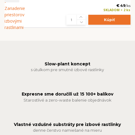
€ 49
/
ks
SKLADOM > 2 ks
Kúpiť
Slow-plant koncept
s útulkom pre smutné izbové rastlinky
Expresne sme doručili už 15 100+ balíkov
Starostlivé a zero-waste balenie objednávok
Vlastné vzdušné substráty pre izbové rastlinky
denne čerstvo namiešané na mieru