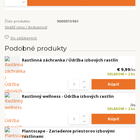
Číslo produktu:
9000015961
Strážiť cenu / dostupnosť
Do obľúbených
Podobné produkty
Rastlinná záchranka / Údržba izbových rastlín
€ 9,99
/
ks
SKLADOM > 2 ks
Kúpiť
Rastlinný wellness - Údržba izbových rastlín
/
ks
SKLADOM > 2 ks
Kúpiť
Plantscape - Zariadenie priestorov izbovými
rastlinami