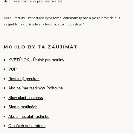
doplnky a pomôcky pre pestovateľa.
Každú rastlinu starostlivo vyberáme, aklimatizujeme a posielame ďalej s
rešpektom k prírode aj k ľuďom, ktorí ju pestujú."
MOHLO BY ŤA ZAUJÍMAŤ
K
VETÚLOK - Útulok pre rastliny
VOP
Rastlinný preukaz
Ako balíme rastlinky/ Poštovné
Slow plant business
Blog o rastlinách
Ako si nezabiť rastlinku
O našich substrátoch