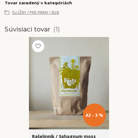
Tovar zaradený v kategóriách
SLUŽBY / PRE FIRMY / B2B
Súvisiaci tovar
1
Až - 3 %
Rašelinník / Sphagnum moss