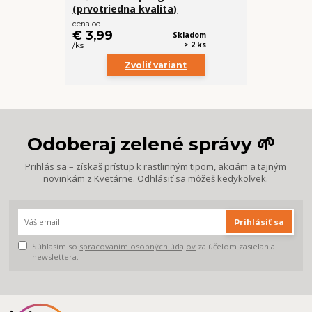
(prvotriedna kvalita)
cena od
€ 3,99
Skladom
> 2 ks
/
ks
Zvoliť variant
Odoberaj zelené správy 🌱
Prihlás sa – získaš prístup k rastlinným tipom, akciám a tajným
novinkám z Kvetárne. Odhlásiť sa môžeš kedykoľvek.
Prihlásiť sa
Súhlasím so
spracovaním osobných údajov
za účelom zasielania
newslettera.