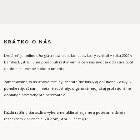
KRÁTKO O NÁS
Kvetáreň je online džungľa a slow plant koncept, ktorý vznikol v roku 2020 v
Banskej Bystrici. Sme posadnutí rastlinkami a celý náš život sa odjakživa točil
okolo nich, kvetov a okolo umenia.
Zameriavame sa na izbové rastliny, zberateľské kúsky aj obľúbené klasiky. V
ponuke nájdeš nami miešané substráty, organické hnojivá aj profesionálne
doplnky a pomôcky pre pestovateľa.
Každú rastlinu starostlivo vyberáme, aklimatizujeme a posielame ďalej s
rešpektom k prírode aj k ľuďom, ktorí ju pestujú."