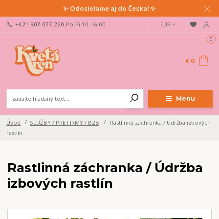
✨ Odosielame aj do Česka! ✨
+421 907 077 220
Po-Pi 10-16:00
EUR
0
€ 0
Menu
Úvod
SLUŽBY / PRE FIRMY / B2B
Rastlinná záchranka / Údržba izbových
rastlín
Rastlinná záchranka / Údržba
izbových rastlín