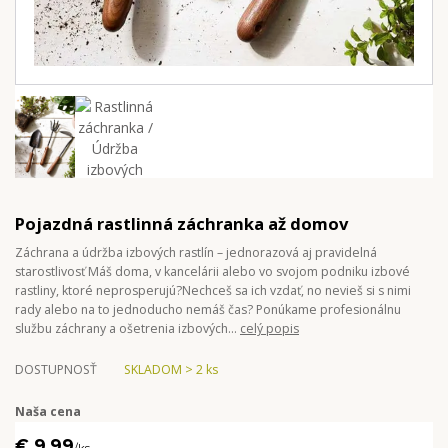
Pojazdná rastlinná záchranka až domov
Záchrana a údržba izbových rastlín – jednorazová aj pravidelná
starostlivosť Máš doma, v kancelárii alebo vo svojom podniku izbové
rastliny, ktoré neprosperujú?Nechceš sa ich vzdať, no nevieš si s nimi
rady alebo na to jednoducho nemáš čas? Ponúkame profesionálnu
službu záchrany a ošetrenia izbových...
celý popis
DOSTUPNOSŤ
SKLADOM > 2 ks
Naša cena
€ 9,99
/
ks