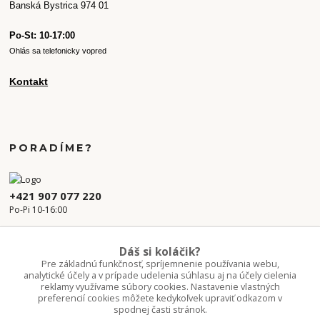
Banská Bystrica 974 01
Po-St: 10-17:00
Ohlás sa telefonicky vopred
Kontakt
PORADÍME?
+421 907 077 220
Po-Pi 10-16:00
info.kvetaren@gmail.com
Dáš si koláčik?
Pre základnú funkčnosť, spríjemnenie používania webu,
analytické účely a v prípade udelenia súhlasu aj na účely cielenia
reklamy využívame súbory cookies. Nastavenie vlastných
preferencií cookies môžete kedykoľvek upraviť odkazom v
spodnej časti stránok.