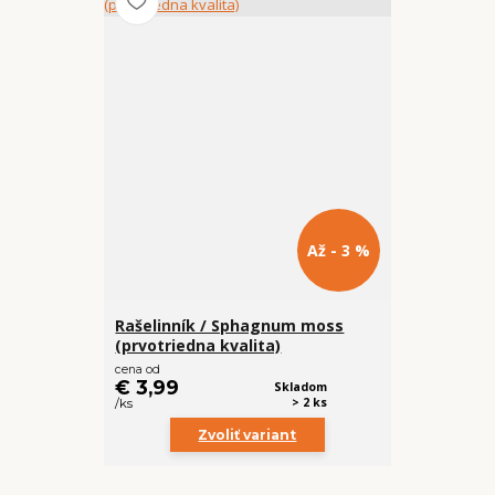
Až - 3 %
Rašelinník / Sphagnum moss
(prvotriedna kvalita)
cena od
€ 3,99
Skladom
> 2 ks
/
ks
Zvoliť variant