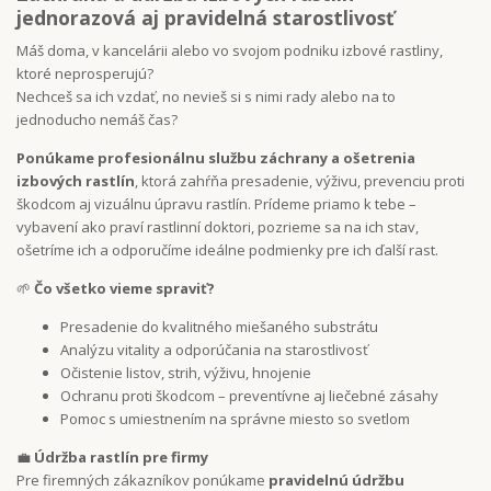
jednorazová aj pravidelná starostlivosť
Máš doma, v kancelárii alebo vo svojom podniku izbové rastliny,
ktoré neprosperujú?
Nechceš sa ich vzdať, no nevieš si s nimi rady alebo na to
jednoducho nemáš čas?
Ponúkame profesionálnu službu záchrany a ošetrenia
izbových rastlín
, ktorá zahŕňa presadenie, výživu, prevenciu proti
škodcom aj vizuálnu úpravu rastlín. Prídeme priamo k tebe –
vybavení ako praví rastlinní doktori, pozrieme sa na ich stav,
ošetríme ich a odporučíme ideálne podmienky pre ich ďalší rast.
🌱
Čo všetko vieme spraviť?
Presadenie do kvalitného miešaného substrátu
Analýzu vitality a odporúčania na starostlivosť
Očistenie listov, strih, výživu, hnojenie
Ochranu proti škodcom – preventívne aj liečebné zásahy
Pomoc s umiestnením na správne miesto so svetlom
💼
Údržba rastlín pre firmy
Pre firemných zákazníkov ponúkame
pravidelnú údržbu