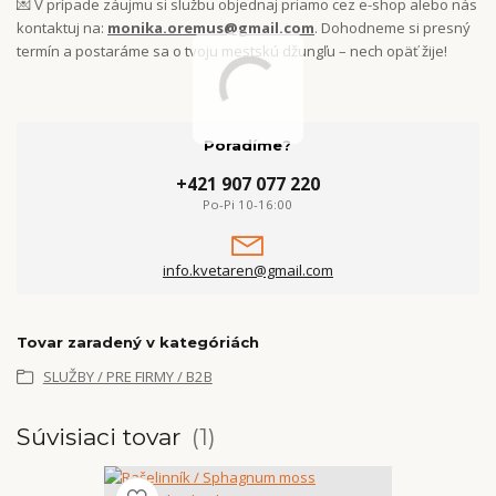
💌 V prípade záujmu si službu objednaj priamo cez e-shop alebo nás
kontaktuj na:
monika.oremus@gmail.com
. Dohodneme si presný
termín a postaráme sa o tvoju mestskú džungľu – nech opäť žije!
Poradíme?
+421 907 077 220
Po-Pi 10-16:00
info.kvetaren@gmail.com
Tovar zaradený v kategóriách
SLUŽBY / PRE FIRMY / B2B
Súvisiaci tovar
1