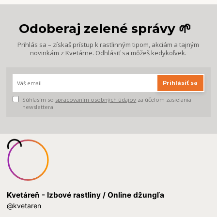
Odoberaj zelené správy 🌱
Prihlás sa – získaš prístup k rastlinným tipom, akciám a tajným
novinkám z Kvetárne. Odhlásiť sa môžeš kedykoľvek.
Prihlásiť sa
Súhlasím so
spracovaním osobných údajov
za účelom zasielania
newslettera.