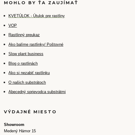
MOHLO BY ŤA ZAUJÍMAŤ
K
VETÚLOK - Útulok pre rastliny
VOP
Rastlinný preukaz
Ako balíme rastlinky/ Poštovné
Slow plant business
Blog o rastlinách
Ako si nezabiť rastlinku
O našich substrátoch
Abecedný sprievodca substrátmi
VÝDAJNÉ MIESTO
Showroom
Medený Hámor 15