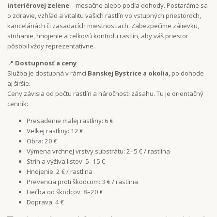
interiérovej zelene
– mesačne alebo podľa dohody. Postaráme sa
o zdravie, vzhľad a vitalitu vašich rastlín vo vstupných priestoroch,
kanceláriách či zasadacích miestnostiach. Zabezpečíme zálievku,
strihanie, hnojenie a celkovú kontrolu rastlín, aby váš priestor
pôsobil vždy reprezentatívne.
📍
Dostupnosť a ceny
Služba je dostupná v rámci
Banskej Bystrice a okolia
, po dohode
aj širšie.
Ceny závisia od počtu rastlín a náročnosti zásahu. Tu je orientačný
cenník:
Presadenie malej rastliny: 6 €
Veľkej rastliny: 12 €
Obra: 20 €
Výmena vrchnej vrstvy substrátu: 2–5 € / rastlina
Strih a výživa listov: 5–15 €
Hnojenie: 2 € / rastlina
Prevencia proti škodcom: 3 € / rastlina
Liečba od škodcov: 8–20 €
Doprava: 4 €