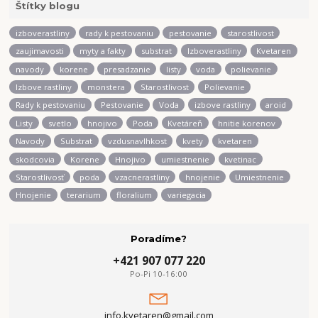
Štítky blogu
izboverastliny
rady k pestovaniu
pestovanie
starostlivost
zaujimavosti
myty a fakty
substrat
Izboverastliny
Kvetaren
navody
korene
presadzanie
listy
voda
polievanie
Izbove rastliny
monstera
Starostlivost
Polievanie
Rady k pestovaniu
Pestovanie
Voda
izbove rastliny
aroid
Listy
svetlo
hnojivo
Poda
Kvetáreň
hnitie korenov
Navody
Substrat
vzdusnavlhkost
kvety
kvetaren
skodcovia
Korene
Hnojivo
umiestnenie
kvetinac
Starostlivosť
poda
vzacnerastliny
hnojenie
Umiestnenie
Hnojenie
terarium
floralium
variegacia
Poradíme?
+421 907 077 220
Po-Pi 10-16:00
info.kvetaren@gmail.com