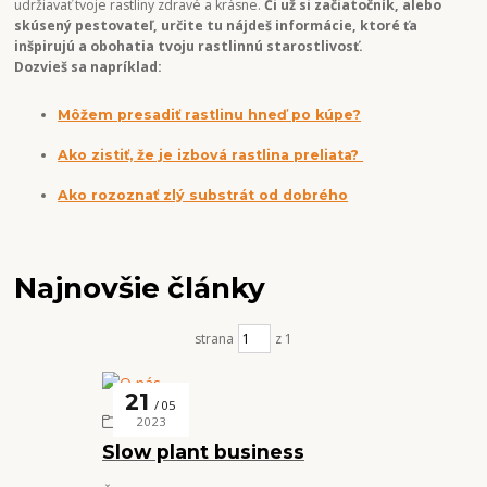
udržiavať tvoje rastliny zdravé a krásne.
Či už si začiatočník, alebo
skúsený pestovateľ, určite tu nájdeš informácie, ktoré ťa
inšpirujú a obohatia tvoju rastlinnú starostlivosť.
Dozvieš sa napríklad:
Môžem presadiť rastlinu hneď po kúpe?
Ako zistiť, že je izbová rastlina preliata?
Ako rozoznať zlý substrát od dobrého
Najnovšie články
strana
z 1
21
05
O nás
2023
Slow plant business