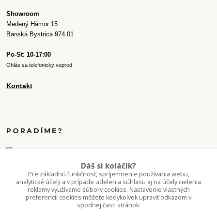
Showroom
Medený Hámor 15
Banská Bystrica 974 01
Po-St: 10-17:00
Ohlás sa telefonicky vopred
Kontakt
PORADÍME?
+421 907 077 220
Dáš si koláčik?
Po-Pi 10-16:00
Pre základnú funkčnosť, spríjemnenie používania webu,
analytické účely a v prípade udelenia súhlasu aj na účely cielenia
reklamy využívame súbory cookies. Nastavenie vlastných
info.kvetaren@gmail.com
preferencií cookies môžete kedykoľvek upraviť odkazom v
spodnej časti stránok.