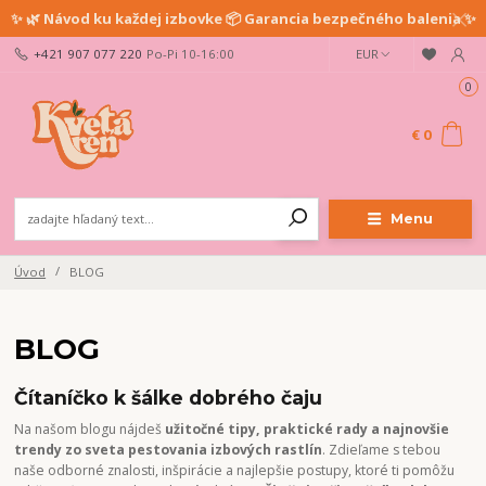
✨ 🌿 Návod ku každej izbovke 📦 Garancia bezpečného balenia ✨
+421 907 077 220
Po-Pi 10-16:00
EUR
0
€ 0
Menu
Úvod
BLOG
BLOG
Čítaníčko k šálke dobrého čaju
Na našom blogu nájdeš
užitočné tipy, praktické rady a najnovšie
trendy zo sveta pestovania izbových rastlín
. Zdieľame s tebou
naše odborné znalosti, inšpirácie a najlepšie postupy, ktoré ti pomôžu