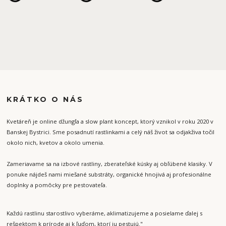
KRÁTKO O NÁS
Kvetáreň je online džungľa a slow plant koncept, ktorý vznikol v roku 2020 v
Banskej Bystrici. Sme posadnutí rastlinkami a celý náš život sa odjakživa točil
okolo nich, kvetov a okolo umenia.
Zameriavame sa na izbové rastliny, zberateľské kúsky aj obľúbené klasiky. V
ponuke nájdeš nami miešané substráty, organické hnojivá aj profesionálne
doplnky a pomôcky pre pestovateľa.
Každú rastlinu starostlivo vyberáme, aklimatizujeme a posielame ďalej s
rešpektom k prírode aj k ľuďom, ktorí ju pestujú."