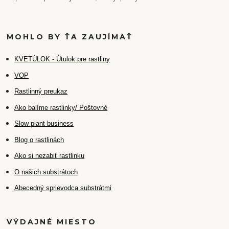
MOHLO BY ŤA ZAUJÍMAŤ
K
VETÚLOK - Útulok pre rastliny
VOP
Rastlinný preukaz
Ako balíme rastlinky/ Poštovné
Slow plant business
Blog o rastlinách
Ako si nezabiť rastlinku
O našich substrátoch
Abecedný sprievodca substrátmi
VÝDAJNÉ MIESTO