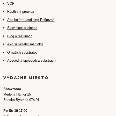
VOP
Rastlinný preukaz
Ako balíme rastlinky/ Poštovné
Slow plant business
Blog o rastlinách
Ako si nezabiť rastlinku
O našich substrátoch
Abecedný sprievodca substrátmi
VÝDAJNÉ MIESTO
Showroom
Medený Hámor 15
Banská Bystrica 974 01
Po-St: 10-17:00