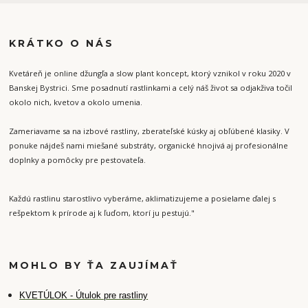
KRÁTKO O NÁS
Kvetáreň je online džungľa a slow plant koncept, ktorý vznikol v roku 2020 v
Banskej Bystrici. Sme posadnutí rastlinkami a celý náš život sa odjakživa točil
okolo nich, kvetov a okolo umenia.
Zameriavame sa na izbové rastliny, zberateľské kúsky aj obľúbené klasiky. V
ponuke nájdeš nami miešané substráty, organické hnojivá aj profesionálne
doplnky a pomôcky pre pestovateľa.
Každú rastlinu starostlivo vyberáme, aklimatizujeme a posielame ďalej s
rešpektom k prírode aj k ľuďom, ktorí ju pestujú."
MOHLO BY ŤA ZAUJÍMAŤ
K
VETÚLOK - Útulok pre rastliny