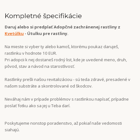
Kompletné špecifikácie
Daruj alebo si predplať Adopčné zachránenej rastliny z
Kvetúlku
- Útulku pre rastliny.
Na mieste si vyber ty alebo kamoš, ktorému poukaz daruješ,
rastlinku v hodnote 10 EUR.
Pri adopcii k nej dostaneš rodný list, kde je uvedené meno, druh,
pôvod, stav a návod na starostlivosť.
Rastlinky prešli našou revitalizáciou - sú teda zdravé, presadené v
našom substráte a skontrolované od škodcov.
Neváhaj nám v prípade problémov s rastlinkou napísať, prípadne
poslať fotku ako sa jej u Teba darí.
Poskytujeme nonstop poradenstvo, až pokiaľ naše vedomosti
siahajú.