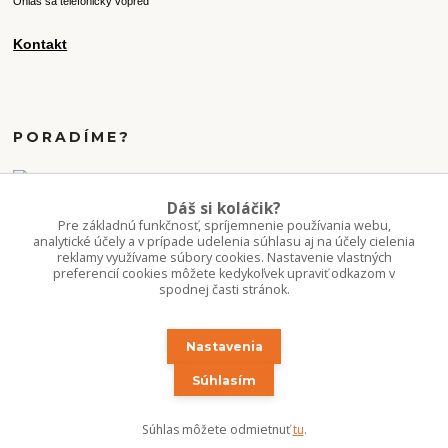
Ohlás sa telefonicky vopred
Kontakt
PORADÍME?
+421 907 077 220
Dáš si koláčik?
Po-Pi 10-16:00
Pre základnú funkčnosť, spríjemnenie používania webu,
analytické účely a v prípade udelenia súhlasu aj na účely cielenia
reklamy využívame súbory cookies. Nastavenie vlastných
info.kvetaren@gmail.com
preferencií cookies môžete kedykoľvek upraviť odkazom v
spodnej časti stránok.
Nastavenia
Súhlasím
Upravit sběr cookies.
Súhlas môžete odmietnuť
tu
.