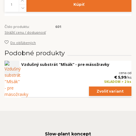
Kúpiť
Číslo produktu:
601
Strážiť cenu / dostupnosť
Do obľúbených
Podobné produkty
Vzdušný substrát "Mlsák" - pre mäsožravky
cena od
€ 5,99
/
ks
SKLADOM > 2 ks
Zvoliť variant
Slow-plant koncept