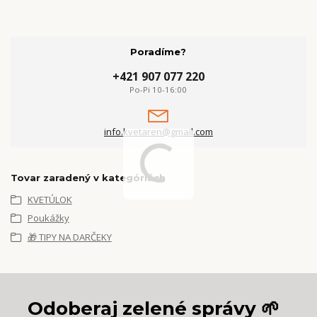
Poradíme?
+421 907 077 220
Po-Pi 10-16:00
info.kvetaren@gmail.com
Tovar zaradený v kategóriách
KVETÚLOK
Poukážky
🎁 TIPY NA DARČEKY
Odoberaj zelené správy 🌱