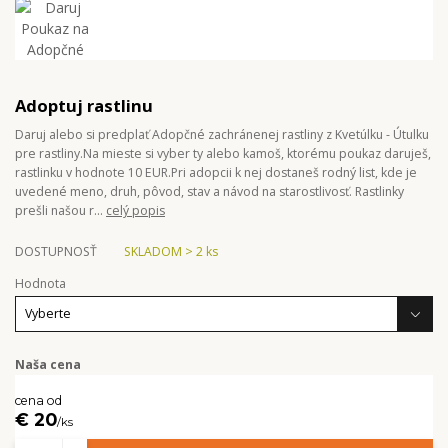
Adoptuj rastlinu
Daruj alebo si predplať Adopčné zachránenej rastliny z Kvetúlku - Útulku
pre rastliny.Na mieste si vyber ty alebo kamoš, ktorému poukaz daruješ,
rastlinku v hodnote 10 EUR.Pri adopcii k nej dostaneš rodný list, kde je
uvedené meno, druh, pôvod, stav a návod na starostlivosť. Rastlinky
prešli našou r...
celý popis
DOSTUPNOSŤ
SKLADOM > 2 ks
Hodnota
Naša cena
cena od
€ 20
/
ks