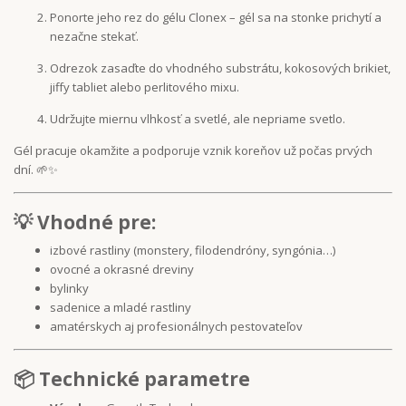
Ponorte jeho rez do gélu Clonex – gél sa na stonke prichytí a
nezačne stekať.
Odrezok zasaďte do vhodného substrátu, kokosových brikiet,
jiffy tabliet alebo perlitového mixu.
Udržujte miernu vlhkosť a svetlé, ale nepriame svetlo.
Gél pracuje okamžite a podporuje vznik koreňov už počas prvých
dní. 🌱✨
💡 Vhodné pre:
izbové rastliny (monstery, filodendróny, syngónia…)
ovocné a okrasné dreviny
bylinky
sadenice a mladé rastliny
amatérskych aj profesionálnych pestovateľov
📦 Technické parametre