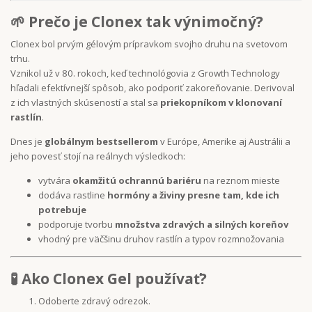
🌱 Prečo je Clonex tak výnimočný?
Clonex bol prvým gélovým prípravkom svojho druhu na svetovom
trhu.
Vznikol už v 80. rokoch, keď technológovia z Growth Technology
hľadali efektívnejší spôsob, ako podporiť zakoreňovanie. Derivoval
z ich vlastných skúseností a stal sa
priekopníkom v klonovaní
rastlín
.
Dnes je
globálnym bestsellerom
v Európe, Amerike aj Austrálii a
jeho povesť stojí na reálnych výsledkoch:
vytvára
okamžitú ochrannú bariéru
na reznom mieste
dodáva rastline
hormóny a živiny presne tam, kde ich
potrebuje
podporuje tvorbu
množstva zdravých a silných koreňov
vhodný pre väčšinu druhov rastlín a typov rozmnožovania
🧪 Ako Clonex Gel používať?
Odoberte zdravý odrezok.