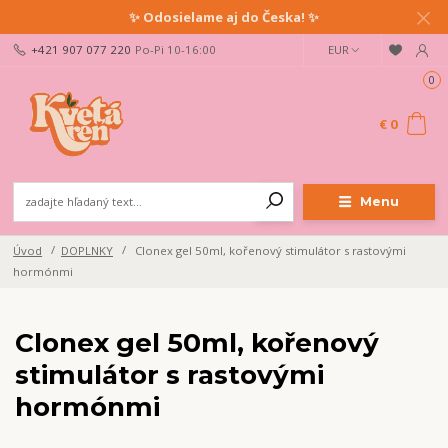
✨ Odosielame aj do Česka! ✨
+421 907 077 220
Po-Pi 10-16:00
EUR
0
€ 0
Menu
Úvod
DOPLNKY
Clonex gel 50ml, kořenový stimulátor s rastovými
hormónmi
Clonex gel 50ml, kořenový
stimulátor s rastovými
hormónmi