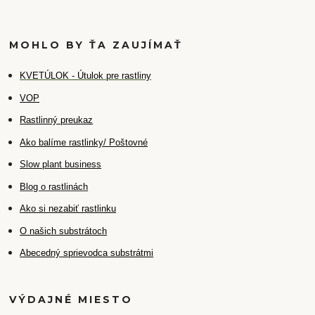
MOHLO BY ŤA ZAUJÍMAŤ
K
VETÚLOK - Útulok pre rastliny
VOP
Rastlinný preukaz
Ako balíme rastlinky/ Poštovné
Slow plant business
Blog o rastlinách
Ako si nezabiť rastlinku
O našich substrátoch
Abecedný sprievodca substrátmi
VÝDAJNÉ MIESTO