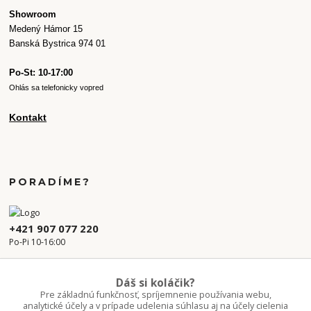
Showroom
Medený Hámor 15
Banská Bystrica 974 01
Po-St: 10-17:00
Ohlás sa telefonicky vopred
Kontakt
PORADÍME?
+421 907 077 220
Po-Pi 10-16:00
info.kvetaren@gmail.com
Dáš si koláčik?
Pre základnú funkčnosť, spríjemnenie používania webu,
analytické účely a v prípade udelenia súhlasu aj na účely cielenia