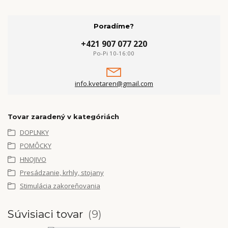
Poradíme?
+421 907 077 220
Po-Pi 10-16:00
info.kvetaren@gmail.com
Tovar zaradený v kategóriách
DOPLNKY
POMÔCKY
HNOJIVO
Presádzanie, krhly, stojany
Stimulácia zakoreňovania
Súvisiaci tovar
9