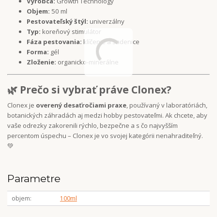
Výrobca:
Growth Technology
Objem:
50 ml
Pestovateľský štýl:
univerzálny
Typ:
koreňový stimulátor
Fáza pestovania:
klíčenie a sadenice
Forma:
gél
Zloženie:
organicko-minerálne
🌿 Prečo si vybrať práve Clonex?
Clonex je
overený desaťročiami praxe
, používaný v laboratóriách,
botanických záhradách aj medzi hobby pestovateľmi. Ak chcete, aby
vaše odrezky zakorenili rýchlo, bezpečne a s čo najvyšším
percentom úspechu – Clonex je vo svojej kategórii nenahraditeľný.
💚
Parametre
objem
100ml