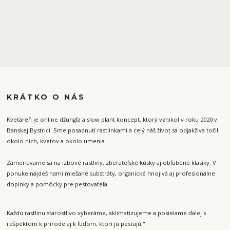
KRÁTKO O NÁS
Kvetáreň je online džungľa a slow plant koncept, ktorý vznikol v roku 2020 v
Banskej Bystrici. Sme posadnutí rastlinkami a celý náš život sa odjakživa točil
okolo nich, kvetov a okolo umenia.
Zameriavame sa na izbové rastliny, zberateľské kúsky aj obľúbené klasiky. V
ponuke nájdeš nami miešané substráty, organické hnojivá aj profesionálne
doplnky a pomôcky pre pestovateľa.
Každú rastlinu starostlivo vyberáme, aklimatizujeme a posielame ďalej s
rešpektom k prírode aj k ľuďom, ktorí ju pestujú."