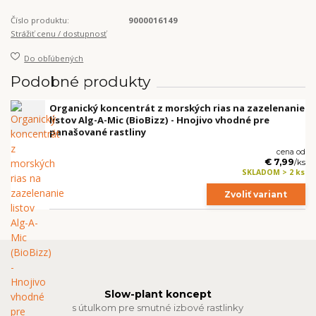
Číslo produktu:
9000016149
Strážiť cenu / dostupnosť
Do obľúbených
Podobné produkty
Organický koncentrát z morských rias na zazelenanie
listov Alg-A-Mic (BioBizz) - Hnojivo vhodné pre
panašované rastliny
cena od
€ 7,99
/
ks
SKLADOM > 2 ks
Zvoliť variant
Slow-plant koncept
s útulkom pre smutné izbové rastlinky