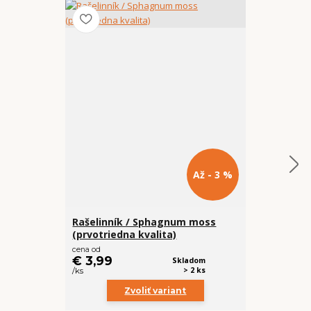
Až - 3 %
Rašelinník / Sphagnum moss
Kovový stoj
(prvotriedna kvalita)
cena od
€ 5,90
€ 3,99
Skladom
/
ks
> 2 ks
/
ks
Zvoliť variant