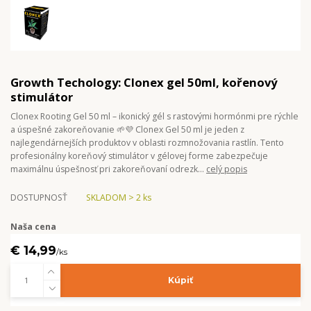
Growth Techology: Clonex gel 50ml, kořenový
stimulátor
Clonex Rooting Gel 50 ml – ikonický gél s rastovými hormónmi pre rýchle
a úspešné zakoreňovanie 🌱💜 Clonex Gel 50 ml je jeden z
najlegendárnejších produktov v oblasti rozmnožovania rastlín. Tento
profesionálny koreňový stimulátor v gélovej forme zabezpečuje
maximálnu úspešnosť pri zakoreňovaní odrezk...
celý popis
DOSTUPNOSŤ
SKLADOM > 2 ks
Naša cena
€ 14,99
/
ks
Kúpiť