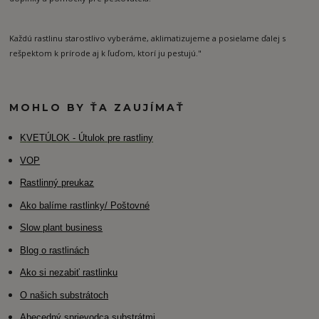
Každú rastlinu starostlivo vyberáme, aklimatizujeme a posielame ďalej s
rešpektom k prírode aj k ľuďom, ktorí ju pestujú."
MOHLO BY ŤA ZAUJÍMAŤ
K
VETÚLOK - Útulok pre rastliny
VOP
Rastlinný preukaz
Ako balíme rastlinky/ Poštovné
Slow plant business
Blog o rastlinách
Ako si nezabiť rastlinku
O našich substrátoch
Abecedný sprievodca substrátmi