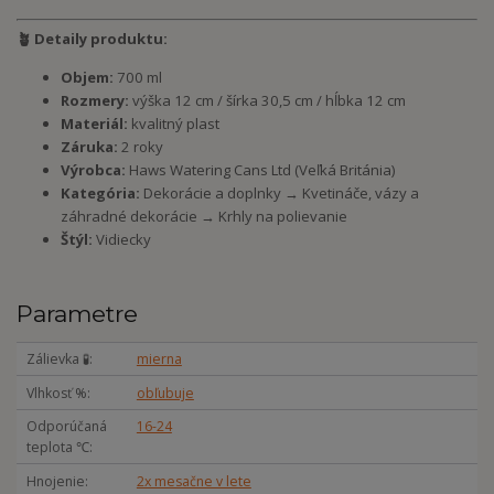
🪴 Detaily produktu:
Objem:
700 ml
Rozmery:
výška 12 cm / šírka 30,5 cm / hĺbka 12 cm
Materiál:
kvalitný plast
Záruka:
2 roky
Výrobca:
Haws Watering Cans Ltd (Veľká Británia)
Kategória:
Dekorácie a doplnky → Kvetináče, vázy a
záhradné dekorácie → Krhly na polievanie
Štýl:
Vidiecky
Parametre
Zálievka 🧪
mierna
Vlhkosť %
obľubuje
Odporúčaná
16-24
teplota ℃
Hnojenie
2x mesačne v lete