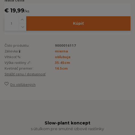
Naša cena
€ 19,99
/
ks
Kúpiť
Číslo produktu:
9000016117
Zálievka 🧪:
mierna
Vlhkosť %:
obľubuje
Výška rastliny 📏:
35-45cm
Kvetináč priemer:
16.5cm
Strážiť cenu / dostupnosť
Do obľúbených
Slow-plant koncept
s útulkom pre smutné izbové rastlinky