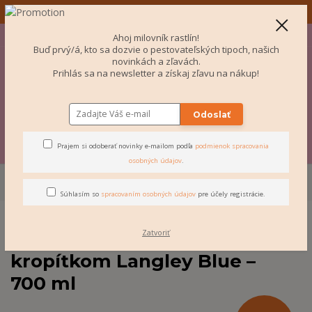
✨ Odosielame aj do Česka! ✨
+421 907 077 220
Po-Pi 10-16:00
EUR
Ahoj milovník rastlín!
Buď prvý/á, kto sa dozvie o pestovateľských tipoch, našich
0
novinkách a zľavách.
Prihlás sa na newsletter a získaj zľavu na nákup!
€ 0
Odoslať
Menu
Prajem si odoberať novinky e-mailom podľa
podmienok spracovania
osobných údajov
.
Úvod
DOPLNKY
HAWS plastová krhla s kropítkom Langley Blue – 700
ml
Súhlasím so
spracovaním osobných údajov
pre účely registrácie.
Zatvoriť
HAWS plastová krhla s
kropítkom Langley Blue –
700 ml