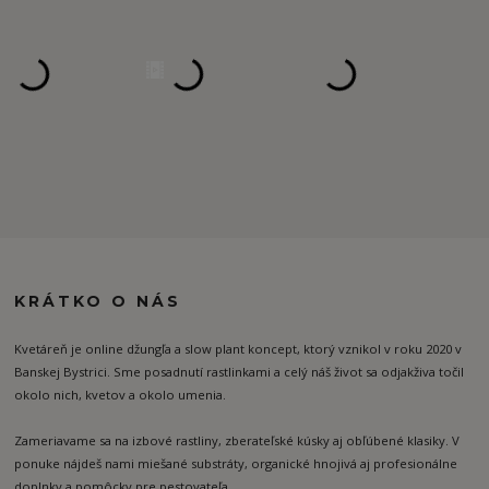
KRÁTKO O NÁS
Kvetáreň je online džungľa a slow plant koncept, ktorý vznikol v roku 2020 v
Banskej Bystrici. Sme posadnutí rastlinkami a celý náš život sa odjakživa točil
okolo nich, kvetov a okolo umenia.
Zameriavame sa na izbové rastliny, zberateľské kúsky aj obľúbené klasiky. V
ponuke nájdeš nami miešané substráty, organické hnojivá aj profesionálne
doplnky a pomôcky pre pestovateľa.