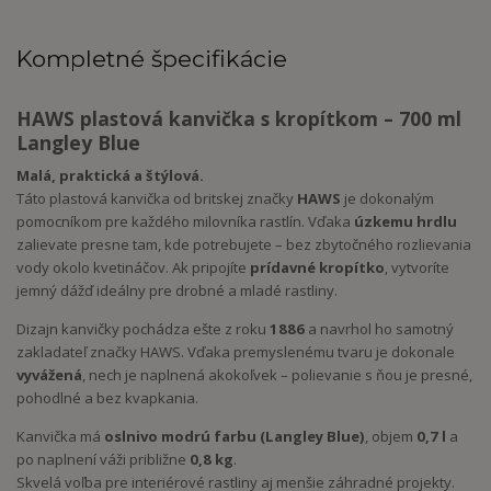
Kompletné špecifikácie
HAWS plastová kanvička s kropítkom – 700 ml
Langley Blue
Malá, praktická a štýlová.
Táto plastová kanvička od britskej značky
HAWS
je dokonalým
pomocníkom pre každého milovníka rastlín. Vďaka
úzkemu hrdlu
zalievate presne tam, kde potrebujete – bez zbytočného rozlievania
vody okolo kvetináčov. Ak pripojíte
prídavné kropítko
, vytvoríte
jemný dážď ideálny pre drobné a mladé rastliny.
Dizajn kanvičky pochádza ešte z roku
1886
a navrhol ho samotný
zakladateľ značky HAWS. Vďaka premyslenému tvaru je dokonale
vyvážená
, nech je naplnená akokoľvek – polievanie s ňou je presné,
pohodlné a bez kvapkania.
Kanvička má
oslnivo modrú farbu (Langley Blue)
, objem
0,7 l
a
po naplnení váži približne
0,8 kg
.
Skvelá voľba pre interiérové rastliny aj menšie záhradné projekty.