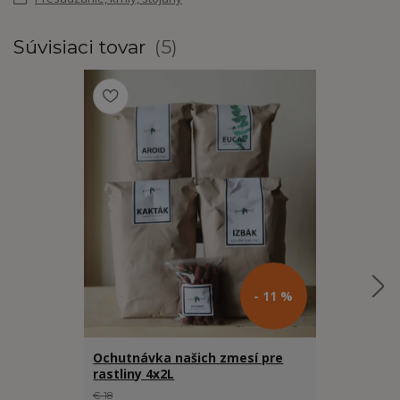
Súvisiaci tovar
5
- 11 %
Ochutnávka našich zmesí pre
Kompostova
rastliny 4x2L
izbové rast
€ 18