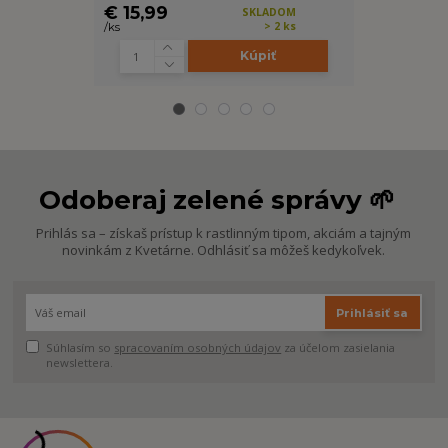
€ 15,99
cena od
SKLADOM
€ 1,99
> 2 ks
/
ks
/
ks
Kúpiť
Z
Odoberaj zelené správy 🌱
Prihlás sa – získaš prístup k rastlinným tipom, akciám a tajným
novinkám z Kvetárne. Odhlásiť sa môžeš kedykoľvek.
Prihlásiť sa
Súhlasím so
spracovaním osobných údajov
za účelom zasielania
newslettera.