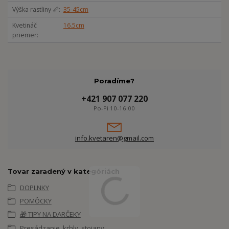
Výška rastliny 📏
35-45cm
Kvetináč
16.5cm
priemer
Poradíme?
+421 907 077 220
Po-Pi 10-16:00
info.kvetaren@gmail.com
Tovar zaradený v kategóriách
DOPLNKY
POMÔCKY
🎁 TIPY NA DARČEKY
Presádzanie, krhly, stojany