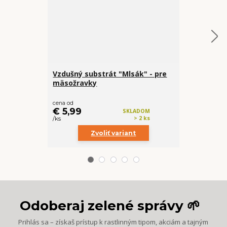
Vzdušný substrát "Mlsák" - pre
Rašelinník
mäsožravky
(prvotriedn
cena od
cena od
€ 5,99
€ 3,99
SKLADOM
> 2 ks
/
ks
/
ks
Zvoliť variant
Z
Odoberaj zelené správy 🌱
Prihlás sa – získaš prístup k rastlinným tipom, akciám a tajným