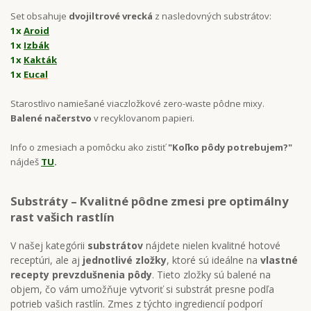
Set obsahuje
dvojiltrové vrecká
z nasledovných substrátov:
1x
Aroid
1x
Izbák
1x
Kakták
1x
Eucal
Starostlivo namiešané viaczložkové zero-waste pôdne mixy.
Balené načerstvo
v recyklovanom papieri.
Info o zmesiach a pomôcku ako zistiť
"Koľko pôdy potrebujem?"
nájdeš
TU
.
Substráty – Kvalitné pôdne zmesi pre optimálny
rast vašich rastlín
V našej kategórii
substrátov
nájdete nielen kvalitné hotové
receptúri, ale aj
jednotlivé zložky
, ktoré sú ideálne na
vlastné
recepty prevzdušnenia pôdy
. Tieto zložky sú balené na
objem, čo vám umožňuje vytvoriť si substrát presne podľa
potrieb vašich rastlín. Zmes z týchto ingrediencií podporí