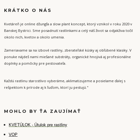
KRÁTKO O NÁS
Kvetáreň je online džungľa a slow plant koncept, ktorý vznikol v roku 2020 v
Banskej Bystrici. Sme posadnutí rastlinkami a celý náš život sa odjakživa točil
okolo nich, kvetov a okolo umenia.
Zameriavame sa na izbové rastliny, zberateľské kúsky aj obľúbené klasiky. V
ponuke nájdeš nami miešané substráty, organické hnojivá aj profesionálne
doplnky a pomôcky pre pestovateľa.
Každú rastlinu starostlivo vyberáme, aklimatizujeme a posielame ďalej s
rešpektom k prírode aj k ľuďom, ktorí ju pestujú."
MOHLO BY ŤA ZAUJÍMAŤ
K
VETÚLOK - Útulok pre rastliny
VOP