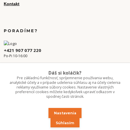
Kontakt
PORADÍME?
+421 907 077 220
Po-Pi 10-16:00
info.kvetaren@gmail.com
Dáš si koláčik?
Pre základnú funkčnosť, spríjemnenie používania webu,
analytické účely a v prípade udelenia súhlasu aj na účely cielenia
reklamy využívame súbory cookies. Nastavenie vlastných
preferencií cookies môžete kedykoľvek upraviť odkazom v
spodnej časti stránok.
Nastavenia
Upravit sběr cookies.
Súhlasím