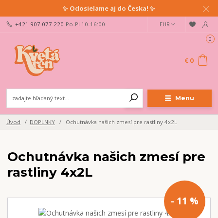
✨ Odosielame aj do Česka! ✨
+421 907 077 220
Po-Pi 10-16:00
EUR
0
€ 0
Menu
Úvod
DOPLNKY
Ochutnávka našich zmesí pre rastliny 4x2L
Ochutnávka našich zmesí pre
rastliny 4x2L
- 11 %