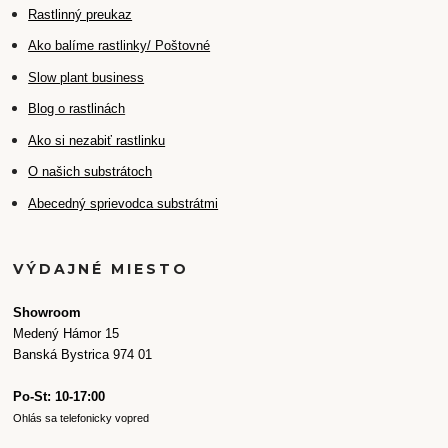
Rastlinný preukaz
Ako balíme rastlinky/ Poštovné
Slow plant business
Blog o rastlinách
Ako si nezabiť rastlinku
O našich substrátoch
Abecedný sprievodca substrátmi
VÝDAJNÉ MIESTO
Showroom
Medený Hámor 15
Banská Bystrica 974 01
Po-St: 10-17:00
Ohlás sa telefonicky vopred