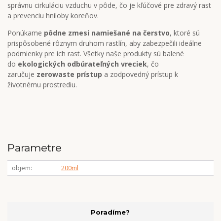
správnu cirkuláciu vzduchu v pôde, čo je kľúčové pre zdravý rast
a prevenciu hniloby koreňov.
Ponúkame
pôdne zmesi namiešané na čerstvo
, ktoré sú
prispôsobené rôznym druhom rastlín, aby zabezpečili ideálne
podmienky pre ich rast. Všetky naše produkty sú balené
do
ekologických odbúrateľných vreciek
, čo
zaručuje
zerowaste prístup
a zodpovedný prístup k
životnému prostrediu.
Parametre
objem
200ml
Poradíme?