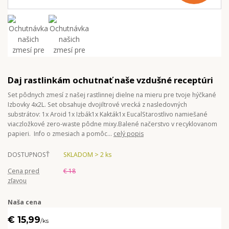
Daj rastlinkám ochutnať naše vzdušné receptúri
Set pôdnych zmesí z našej rastlinnej dielne na mieru pre tvoje hýčkané
Izbovky 4x2L. Set obsahuje dvojiltrové vrecká z nasledovných
substrátov: 1x Aroid 1x Izbák1x Kakták1x EucalStarostlivo namiešané
viaczložkové zero-waste pôdne mixy.Balené načerstvo v recyklovanom
papieri. Info o zmesiach a pomôc...
celý popis
DOSTUPNOSŤ
SKLADOM > 2 ks
Cena pred
€ 18
zľavou
Naša cena
€ 15,99
/
ks