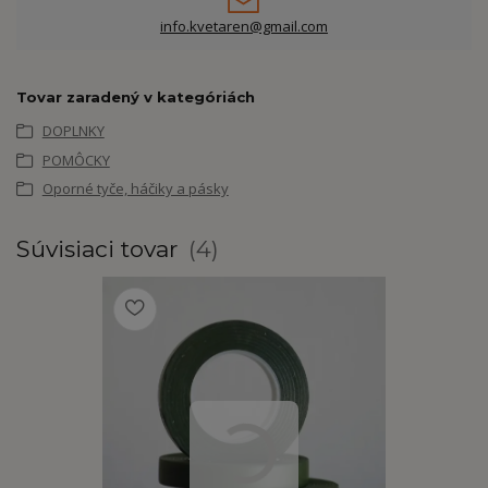
info.kvetaren@gmail.com
Tovar zaradený v kategóriách
DOPLNKY
POMÔCKY
Oporné tyče, háčiky a pásky
Súvisiaci tovar
4