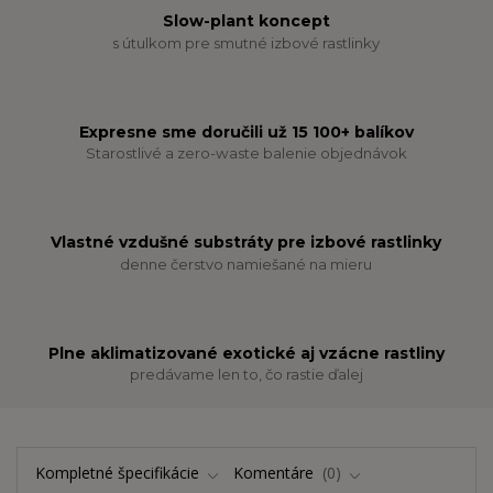
Slow-plant koncept
s útulkom pre smutné izbové rastlinky
Expresne sme doručili už 15 100+ balíkov
Starostlivé a zero-waste balenie objednávok
Vlastné vzdušné substráty pre izbové rastlinky
denne čerstvo namiešané na mieru
Plne aklimatizované exotické aj vzácne rastliny
predávame len to, čo rastie ďalej
Kompletné špecifikácie
Komentáre
0