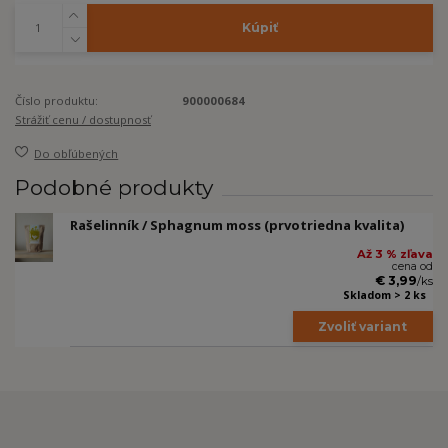
Kúpiť
Číslo produktu:
900000684
Strážiť cenu / dostupnosť
Do obľúbených
Podobné produkty
Rašelinník / Sphagnum moss (prvotriedna kvalita)
Až 3 % zľava
cena od
€ 3,99
/
ks
Skladom > 2 ks
Zvoliť variant