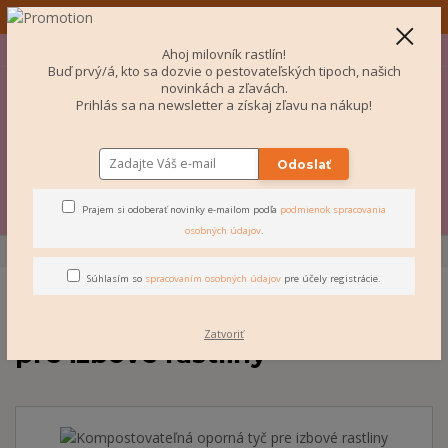
✨ 🌿 Návod ku každej izbovke 📦 Garancia bezpečného balenia ✨
+421 907 077 220
Po-Pi 10-16:00
EUR
Ahoj milovník rastlín!
Buď prvý/á, kto sa dozvie o pestovateľských tipoch, našich
0
novinkách a zľavách.
Prihlás sa na newsletter a získaj zľavu na nákup!
€ 0
Odoslať
Menu
Prajem si odoberať novinky e-mailom podľa
podmienok spracovania
osobných údajov
.
Úvod
DOPLNKY
Kompostovateľná oporná tyč pre izbové rastliny
Súhlasím so
spracovaním osobných údajov
pre účely registrácie.
Kompostovateľná oporná tyč
Zatvoriť
pre izbové rastliny