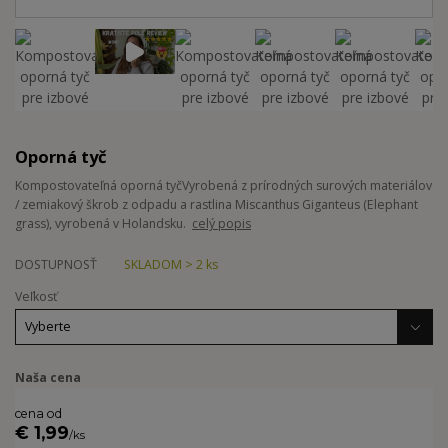
Oporná tyč
Kompostovateľná oporná tyčVyrobená z prírodných surových materiálov
/ zemiakový škrob z odpadu a rastlina Miscanthus Giganteus (Elephant
grass), vyrobená v Holandsku.
celý popis
DOSTUPNOSŤ
SKLADOM > 2 ks
Veľkosť
Naša cena
cena od
€ 1,99
/
ks