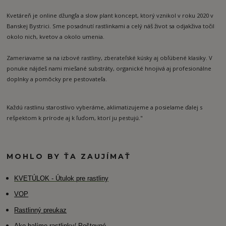
Kvetáreň je online džungľa a slow plant koncept, ktorý vznikol v roku 2020 v
Banskej Bystrici. Sme posadnutí rastlinkami a celý náš život sa odjakživa točil
okolo nich, kvetov a okolo umenia.
Zameriavame sa na izbové rastliny, zberateľské kúsky aj obľúbené klasiky. V
ponuke nájdeš nami miešané substráty, organické hnojivá aj profesionálne
doplnky a pomôcky pre pestovateľa.
Každú rastlinu starostlivo vyberáme, aklimatizujeme a posielame ďalej s
rešpektom k prírode aj k ľuďom, ktorí ju pestujú."
MOHLO BY ŤA ZAUJÍMAŤ
K
VETÚLOK - Útulok pre rastliny
VOP
Rastlinný preukaz
Ako balíme rastlinky/ Poštovné