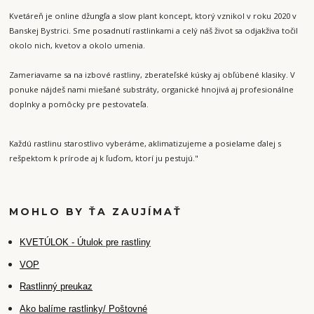
Kvetáreň je online džungľa a slow plant koncept, ktorý vznikol v roku 2020 v
Banskej Bystrici. Sme posadnutí rastlinkami a celý náš život sa odjakživa točil
okolo nich, kvetov a okolo umenia.
Zameriavame sa na izbové rastliny, zberateľské kúsky aj obľúbené klasiky. V
ponuke nájdeš nami miešané substráty, organické hnojivá aj profesionálne
doplnky a pomôcky pre pestovateľa.
Každú rastlinu starostlivo vyberáme, aklimatizujeme a posielame ďalej s
rešpektom k prírode aj k ľuďom, ktorí ju pestujú."
MOHLO BY ŤA ZAUJÍMAŤ
K
VETÚLOK - Útulok pre rastliny
VOP
Rastlinný preukaz
Ako balíme rastlinky/ Poštovné