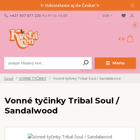
✨ Odosielame aj do Česka! ✨
+421 907 077 220
Po-Pi 10-16:00
EUR
0
€ 0
Menu
Úvod
VONNÉ TYČINKY
Vonné tyčinky Tribal Soul / Sandalwood
Vonné tyčinky Tribal Soul /
Sandalwood