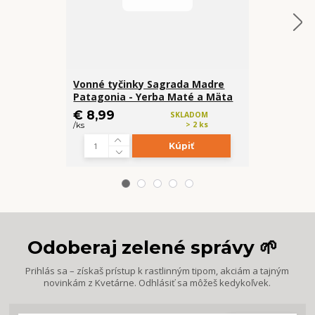
Vonné tyčinky Sagrada Madre
Vonné tyči
Patagonia - Yerba Maté a Mäta
BOTANICO -
€ 8,99
€ 7,99
SKLADOM
> 2 ks
/
ks
/
ks
Kúpiť
Odoberaj zelené správy 🌱
Prihlás sa – získaš prístup k rastlinným tipom, akciám a tajným
novinkám z Kvetárne. Odhlásiť sa môžeš kedykoľvek.