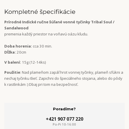
Kompletné špecifikácie
Prírodné Indické ručne šúľané vonné tyčinky Tribal Soul /
Sandalwood
premenia každý priestor na voňavú oázu kľudu.
Doba horenia:
cca 30 min.
Dĺžka:
20cm
V balení:
15g (12-14ks)
Použitie
: Nad plameňom zapáľ hrot vonnej tyčinky, plameň sfúkni a
nechaj tyčinku tlieť. Zapichni do špeciálneho stojana, alebo do pôdy
k rastlinkám :) Dbaj pri tom na bezpečnosť.
Poradíme?
+421 907 077 220
Po-Pi 10-16:00