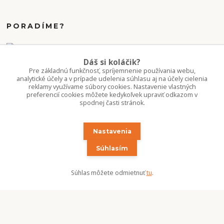
PORADÍME?
+421 907 077 220
Dáš si koláčik?
Po-Pi 10-16:00
Pre základnú funkčnosť, spríjemnenie používania webu,
analytické účely a v prípade udelenia súhlasu aj na účely cielenia
reklamy využívame súbory cookies. Nastavenie vlastných
info.kvetaren@gmail.com
preferencií cookies môžete kedykoľvek upraviť odkazom v
spodnej časti stránok.
Nastavenia
Súhlasím
Upravit sběr cookies.
Súhlas môžete odmietnuť
tu
.
Copyright 2020-2026 ©Kvetúlok / Kvetáreň
Vytvorené na
Eshop-rychlo.sk