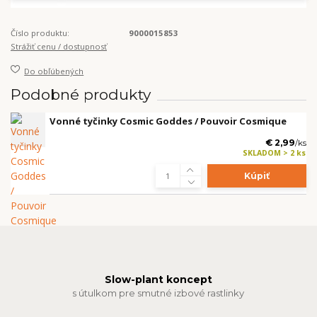
Číslo produktu:
9000015853
Strážiť cenu / dostupnosť
Do obľúbených
Podobné produkty
Vonné tyčinky Cosmic Goddes / Pouvoir Cosmique
€ 2,99
/
ks
SKLADOM > 2 ks
Kúpiť
Slow-plant koncept
s útulkom pre smutné izbové rastlinky