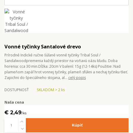
Vonné tyčinky Santalové drevo
Prírodné Indické ručne šúľané vonné tyčinky Tribal Soul /
Sandalwoodpremenia každý priestor na voňavú oázu kľudu. Doba
horenia: cca 30 min.Dĺžka: 20cm V balení: 15g (12-14ks) Použitie: Nad
plameňom zapáľ hrot vonnej tyčinky, plameň sfúkni a nechaj tyčinku tlieť.
Zapichni do špeciálneho stojana, al...
celý popis
DOSTUPNOSŤ
SKLADOM > 2 ks
Naša cena
€ 2,49
/
ks
Kúpiť