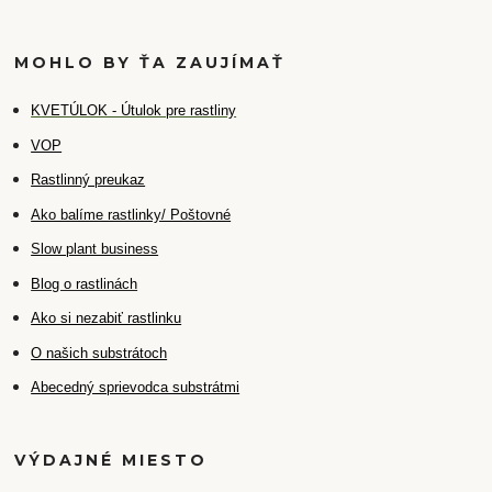
MOHLO BY ŤA ZAUJÍMAŤ
K
VETÚLOK - Útulok pre rastliny
VOP
Rastlinný preukaz
Ako balíme rastlinky/ Poštovné
Slow plant business
Blog o rastlinách
Ako si nezabiť rastlinku
O našich substrátoch
Abecedný sprievodca substrátmi
VÝDAJNÉ MIESTO