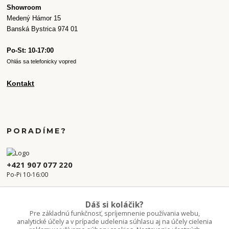
Showroom
Medený Hámor 15
Banská Bystrica 974 01
Po-St: 10-17:00
Ohlás sa telefonicky vopred
Kontakt
PORADÍME?
+421 907 077 220
Po-Pi 10-16:00
info.kvetaren@gmail.com
Dáš si koláčik?
Pre základnú funkčnosť, spríjemnenie používania webu,
analytické účely a v prípade udelenia súhlasu aj na účely cielenia