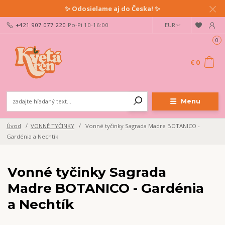
✨ Odosielame aj do Česka! ✨
+421 907 077 220
Po-Pi 10-16:00
EUR
0
€ 0
Menu
Úvod
VONNÉ TYČINKY
Vonné tyčinky Sagrada Madre BOTANICO -
Gardénia a Nechtík
Vonné tyčinky Sagrada
Madre BOTANICO - Gardénia
a Nechtík