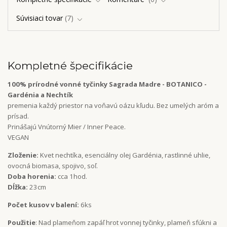
Súvisiaci tovar
7
Kompletné špecifikácie
100% prírodné vonné tyčinky Sagrada Madre - BOTANICO -
Gardénia a Nechtík
premenia každý priestor na voňavú oázu kľudu. Bez umelých aróm a
prísad.
Prinášajú Vnútorný Mier / Inner Peace.
VEGAN
Zloženie:
Kvet nechtíka, esenciálny olej Gardénia, rastlinné uhlie,
ovocná biomasa, spojivo, soľ.
Doba horenia:
cca 1hod.
Dĺžka:
23cm
Počet kusov v balení:
6ks
Použitie
: Nad plameňom zapáľ hrot vonnej tyčinky, plameň sfúkni a