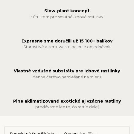
Slow-plant koncept
s útulkom pre smutné izbové rastlinky
Expresne sme doručili už 15 100+ balíkov
Starostlivé a zero-waste balenie objednávok
Vlastné vzdušné substráty pre izbové rastlinky
denne čerstvo namiešané na mieru
Plne aklimatizované exotické aj vzácne rastliny
predávame len to, čo rastie ďalej
Kompletné špecifikácie
Komentáre
0