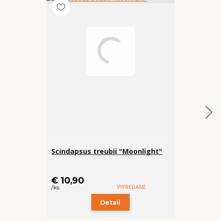
Scindapsus treubii "Moonlight"
Ph Test Kit
cena od
€ 10,90
€ 6,99
VYPREDANÉ
/
ks
/
ks
Detail
Z