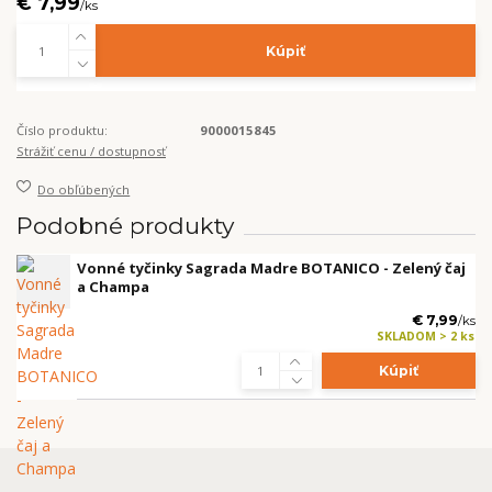
€ 7,99
/
ks
Kúpiť
Číslo produktu:
9000015845
Strážiť cenu / dostupnosť
Do obľúbených
Podobné produkty
Vonné tyčinky Sagrada Madre BOTANICO - Zelený čaj
a Champa
€ 7,99
/
ks
SKLADOM > 2 ks
Kúpiť