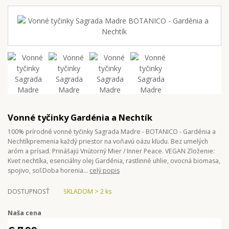
Vonné tyčinky Gardénia a Nechtík
100% prírodné vonné tyčinky Sagrada Madre - BOTANICO - Gardénia a
Nechtíkpremenia každý priestor na voňavú oázu kľudu. Bez umelých
aróm a prísad. Prinášajú Vnútorný Mier / Inner Peace. VEGAN Zloženie:
Kvet nechtíka, esenciálny olej Gardénia, rastlinné uhlie, ovocná biomasa,
spojivo, soľ.Doba horenia...
celý popis
DOSTUPNOSŤ
SKLADOM > 2 ks
Naša cena