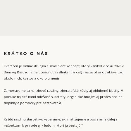
KRÁTKO O NÁS
Kvetáreň je online džungľa a slow plant koncept, ktorý vznikol v roku 2020 v
Banskej Bystrici. Sme posadnutí rastlinkami a celý náš život sa odjakživa točil
okolo nich, kvetov a okolo umenia.
Zameriavame sa na izbové rastliny, zberateľské kúsky aj obľúbené klasiky. V
ponuke nájdeš nami miešané substráty, organické hnojivá aj profesionálne
doplnky a pomôcky pre pestovateľa.
Každú rastlinu starostlivo vyberáme, aklimatizujeme a posielame ďalej s
rešpektom k prírode aj k ľuďom, ktorí ju pestujú."