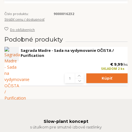
Číslo produktu:
9000016232
Strážiť cenu / dostupnosť
Do obľúbených
Podobné produkty
Sagrada Madre - Sada na vydymovanie OČISTA /
Purification
€ 9,99
/
ks
SKLADOM 2 ks
Kúpiť
Slow-plant koncept
s útulkom pre smutné izbové rastlinky