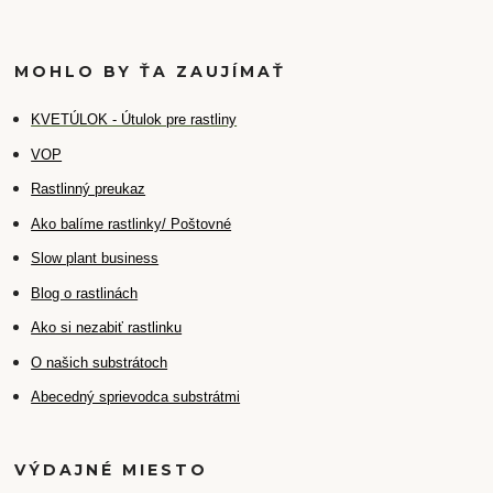
MOHLO BY ŤA ZAUJÍMAŤ
K
VETÚLOK - Útulok pre rastliny
VOP
Rastlinný preukaz
Ako balíme rastlinky/ Poštovné
Slow plant business
Blog o rastlinách
Ako si nezabiť rastlinku
O našich substrátoch
Abecedný sprievodca substrátmi
VÝDAJNÉ MIESTO