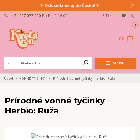
✨ Odosielame aj do Česka! ✨
+421 907 077 220
Po-Pi 10-16:00
EUR
Ahoj milovník rastlín!
Buď prvý/á, kto sa dozvie o pestovateľských tipoch, našich
0
novinkách a zľavách.
Prihlás sa na newsletter a získaj zľavu na nákup!
€ 0
Odoslať
Menu
Prajem si odoberať novinky e-mailom podľa
podmienok spracovania
osobných údajov
.
Úvod
VONNÉ TYČINKY
Prírodné vonné tyčinky Herbio: Ruža
Súhlasím so
spracovaním osobných údajov
pre účely registrácie.
Prírodné vonné tyčinky
Zatvoriť
Herbio: Ruža