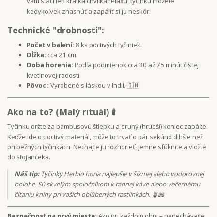
vám stačí len krátka chvíľka relaxu, tyčinku môžete
kedykoľvek zhasnúť a zapáliť si ju neskôr.
Technické "drobnosti":
Počet v balení:
8 ks poctivých tyčiniek.
Dĺžka:
cca 21 cm.
Doba horenia:
Podľa podmienok cca 30 až 75 minút čistej
kvetinovej radosti.
Pôvod:
Vyrobené s láskou v Indii. 🇮🇳
Ako na to? (Malý rituál)
🕯️
Tyčinku držte za bambusovú štiepku a druhý (hrubší) koniec zapáľte.
Keďže ide o poctivý materiál, môže to trvať o pár sekúnd dlhšie než
pri bežných tyčinkách. Nechajte ju rozhorieť, jemne sfúknite a vložte
do stojančeka.
Náš tip:
Tyčinky Herbio horia najlepšie v šikmej alebo vodorovnej
polohe. Sú skvelým spoločníkom k rannej káve alebo večernému
čítaniu knihy pri vašich obľúbených rastlinkách. 🪴📖
Bezpečnosť na prvý mieste:
Ako pri každom ohni – nenechávajte