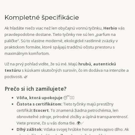
Kompletné špecifikácie
Ak hľadáte niečo viac než len obyčajnú vonnú tyčinku,
Herbio
vás
pravdepodobne dostane. Tieto tyčinky nie sú len „parfum na
paličke“. Sú to vlastne moderné, ekologické rastlinné zväzky v
praktickom formáte, ktoré spájajú tradičnú očistu priestoru s
maximálnym komfortom.
Už na prvý pohľad vidíte, že sú iné. Majú
hrubú, autentickú
textúru
s kúskami skutočných surovín, čo im dodáva na intenzite a
poctivosti. 🌿
Prečo si ich zamilujete?
Vôňa, ktorá upokojuje
😴🧘‍♀️
Čistota s certifikátom:
Tieto tyčinky majú prestížny
certifikát
Ecocert
. To znamená žiadna petrochémia, len
obnoviteľné zdroje, prírodné zložky a úplná transparentnosť.
Viete presne, čo u vás doma tlie. 🌍✅
Dlhý zážitok:
Vďaka svojej hrúbke horia prekvapivo dlho. Ak