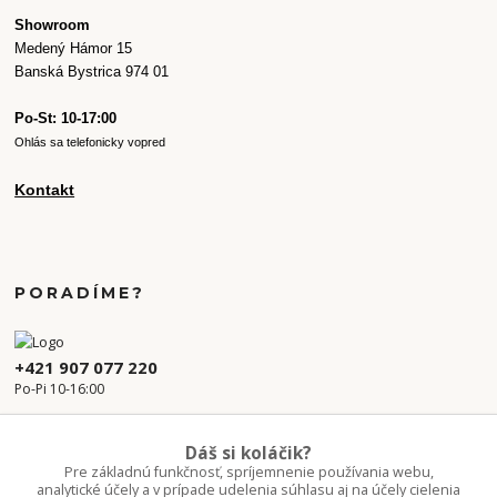
Showroom
Medený Hámor 15
Banská Bystrica 974 01
Po-St: 10-17:00
Ohlás sa telefonicky vopred
Kontakt
PORADÍME?
+421 907 077 220
Po-Pi 10-16:00
info.kvetaren@gmail.com
Dáš si koláčik?
Pre základnú funkčnosť, spríjemnenie používania webu,
analytické účely a v prípade udelenia súhlasu aj na účely cielenia