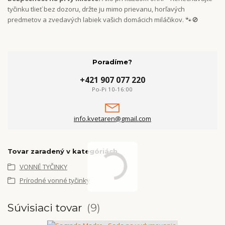
tyčinku tlieť bez dozoru, držte ju mimo prievanu, horľavých
predmetov a zvedavých labiek vašich domácich miláčikov. 🐾🚫
Poradíme?
+421 907 077 220
Po-Pi 10-16:00
info.kvetaren@gmail.com
Tovar zaradený v kategóriách
VONNÉ TYČINKY
Prírodné vonné tyčinky
Súvisiaci tovar
9