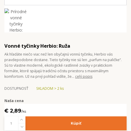
Vonné tyčinky Herbio: Ruža
Ak hľadáte niečo viac než len obyčajnú vonnú tyčinku, Herbio vás
pravdepodobne dostane. Tieto tyčinky nie sú len „parfum na paličke“.
Sú to vlastne moderné, ekologické rastlinné zväzky v praktickom
formáte, ktoré spájajú tradičnú očistu priestoru s maximálnym
komfortom. Už na prvý pohľad vidíte, že...
celý popis
DOSTUPNOSŤ
SKLADOM > 2 ks
Naša cena
€ 2,89
/
ks
Kúpiť