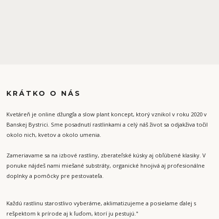
KRÁTKO O NÁS
Kvetáreň je online džungľa a slow plant koncept, ktorý vznikol v roku 2020 v
Banskej Bystrici. Sme posadnutí rastlinkami a celý náš život sa odjakživa točil
okolo nich, kvetov a okolo umenia.
Zameriavame sa na izbové rastliny, zberateľské kúsky aj obľúbené klasiky. V
ponuke nájdeš nami miešané substráty, organické hnojivá aj profesionálne
doplnky a pomôcky pre pestovateľa.
Každú rastlinu starostlivo vyberáme, aklimatizujeme a posielame ďalej s
rešpektom k prírode aj k ľuďom, ktorí ju pestujú."