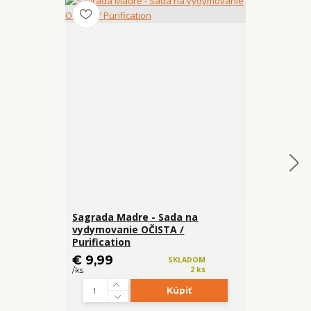
Sagrada Madre - Sada na
Sagrada Ma
vydymovanie OČISTA /
vydymovani
Purification
Love and U
€ 9,99
€ 9,99
SKLADOM
2 ks
/
ks
/
ks
Kúpiť