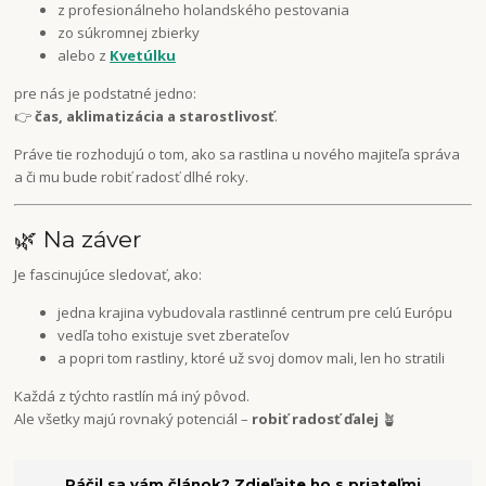
z profesionálneho holandského pestovania
zo súkromnej zbierky
alebo z
Kvetúlku
pre nás je podstatné jedno:
👉
čas, aklimatizácia a starostlivosť
.
Práve tie rozhodujú o tom, ako sa rastlina u nového majiteľa správa
a či mu bude robiť radosť dlhé roky.
🌿 Na záver
Je fascinujúce sledovať, ako:
jedna krajina vybudovala rastlinné centrum pre celú Európu
vedľa toho existuje svet zberateľov
a popri tom rastliny, ktoré už svoj domov mali, len ho stratili
Každá z týchto rastlín má iný pôvod.
Ale všetky majú rovnaký potenciál –
robiť radosť ďalej
🪴
Páčil sa vám článok? Zdieľajte ho s priateľmi