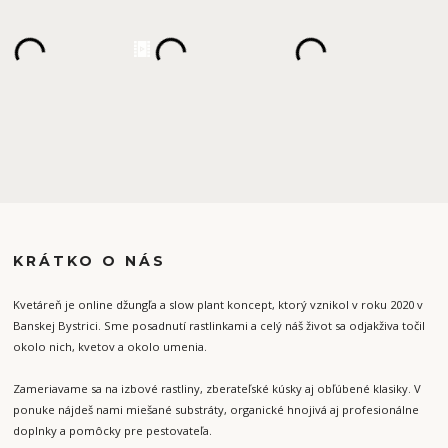
KRÁTKO O NÁS
Kvetáreň je online džungľa a slow plant koncept, ktorý vznikol v roku 2020 v
Banskej Bystrici. Sme posadnutí rastlinkami a celý náš život sa odjakživa točil
okolo nich, kvetov a okolo umenia.
Zameriavame sa na izbové rastliny, zberateľské kúsky aj obľúbené klasiky. V
ponuke nájdeš nami miešané substráty, organické hnojivá aj profesionálne
doplnky a pomôcky pre pestovateľa.