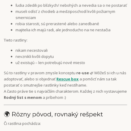
ľudia zdedili po blízkych/ nebohých a nevedia sa o ne postarať
museli odísť z chodieb a medziposchodí kvôli požiarnym
smerniciam
robia starosti, sú prerastené alebo zanedbané
majitelia ich majú radi, ale jednoducho na ne nestačia
Tieto rastliny:
nikam necestovali
nevznikli kvôli dopytu
už existujú – len potrebujú nové miesto
Sú to rastliny v pravom zmysle konceptu
re-use
🌿 Môžeš si ich u nás
adoptovať, alebo si objednať
Rescue box
a pomôcť nám sa tak
postarať o smutnejšie rastlinky keď nestíhame.
A často práve tie s najväčším charakterom. Každej z nich vystavujeme
Rodný list s menom
a príbehom :)
🌍 Rôzny pôvod, rovnaký rešpekt
Či rastlina pochádza: