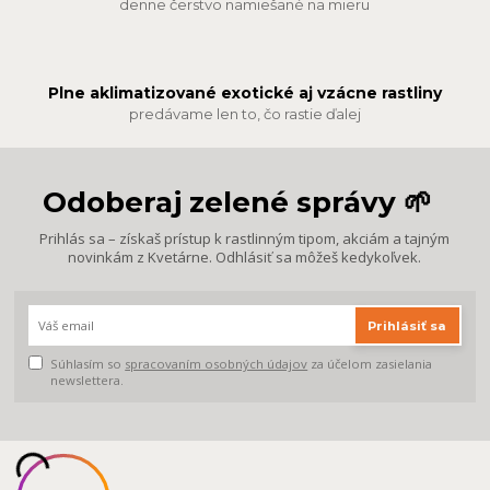
denne čerstvo namiešané na mieru
Plne aklimatizované exotické aj vzácne rastliny
predávame len to, čo rastie ďalej
Odoberaj zelené správy 🌱
Prihlás sa – získaš prístup k rastlinným tipom, akciám a tajným
novinkám z Kvetárne. Odhlásiť sa môžeš kedykoľvek.
Prihlásiť sa
Súhlasím so
spracovaním osobných údajov
za účelom zasielania
newslettera.