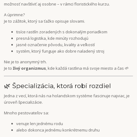
možnosť navštíviť aj osobne – v rámci floristického kurzu.
A úprimne?
Je to zážitok, ktorý sa ťažko opisuje slovami.
tisíce rastlín zoradených s dokonalým poriadkom
presná logistika, kde minúty rozhodujú
jasné označenie pôvodu, kvality a veľkostí
systém, ktorý funguje ako dobre naladený stroj
Nie je to anonymný trh.
Je to
živý organizmus
, kde každá rastlina má svoje miesto a čas 🌱
🌿 Špecializácia, ktorá robí rozdiel
Jedna z vecí, ktorá nás na holandskom systéme fascinuje najviac, je
úroveň špecializácie.
Mnoho pestovateľov sa:
venuje len jednému rodu
alebo dokonca jednému konkrétnemu druhu