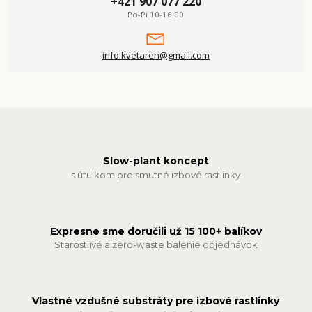
+421 907 077 220
Po-Pi 10-16:00
info.kvetaren@gmail.com
Slow-plant koncept
s útulkom pre smutné izbové rastlinky
Expresne sme doručili už 15 100+ balíkov
Starostlivé a zero-waste balenie objednávok
Vlastné vzdušné substráty pre izbové rastlinky