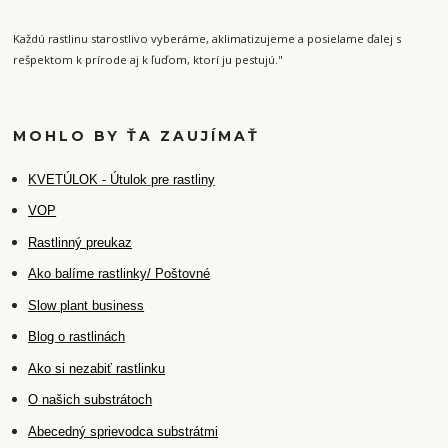
Každú rastlinu starostlivo vyberáme, aklimatizujeme a posielame ďalej s
rešpektom k prírode aj k ľuďom, ktorí ju pestujú."
MOHLO BY ŤA ZAUJÍMAŤ
K
VETÚLOK - Útulok pre rastliny
VOP
Rastlinný preukaz
Ako balíme rastlinky/ Poštovné
Slow plant business
Blog o rastlinách
Ako si nezabiť rastlinku
O našich substrátoch
Abecedný sprievodca substrátmi