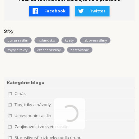
Facebook
Twitter
Štítky
burza rastlin
holandsko
kvety
izboverastliny
myty a fakty
vzacnerastliny
pestovanie
Kategórie blogu
O nás
Tipy, triky a návody
Umiestnenie rastlín
Zaujímavosti zo sveta rastlín
Starostlivosť o izbovky podľa druhu