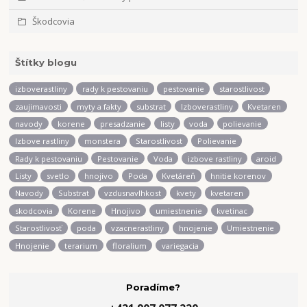
Škodcovia
Štítky blogu
izboverastliny
rady k pestovaniu
pestovanie
starostlivost
zaujimavosti
myty a fakty
substrat
Izboverastliny
Kvetaren
navody
korene
presadzanie
listy
voda
polievanie
Izbove rastliny
monstera
Starostlivost
Polievanie
Rady k pestovaniu
Pestovanie
Voda
izbove rastliny
aroid
Listy
svetlo
hnojivo
Poda
Kvetáreň
hnitie korenov
Navody
Substrat
vzdusnavlhkost
kvety
kvetaren
skodcovia
Korene
Hnojivo
umiestnenie
kvetinac
Starostlivosť
poda
vzacnerastliny
hnojenie
Umiestnenie
Hnojenie
terarium
floralium
variegacia
Poradíme?