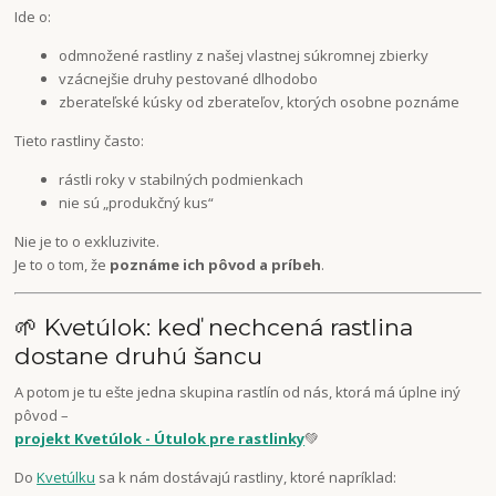
Ide o:
odmnožené rastliny z našej vlastnej súkromnej zbierky
vzácnejšie druhy pestované dlhodobo
zberateľské kúsky od zberateľov, ktorých osobne poznáme
Tieto rastliny často:
rástli roky v stabilných podmienkach
nie sú „produkčný kus“
Nie je to o exkluzivite.
Je to o tom, že
poznáme ich pôvod a príbeh
.
🌱 Kvetúlok: keď nechcená rastlina
dostane druhú šancu
A potom je tu ešte jedna skupina rastlín od nás, ktorá má úplne iný
pôvod –
projekt Kvetúlok - Útulok pre rastlinky
💚
Do
Kvetúlku
sa k nám dostávajú rastliny, ktoré napríklad: