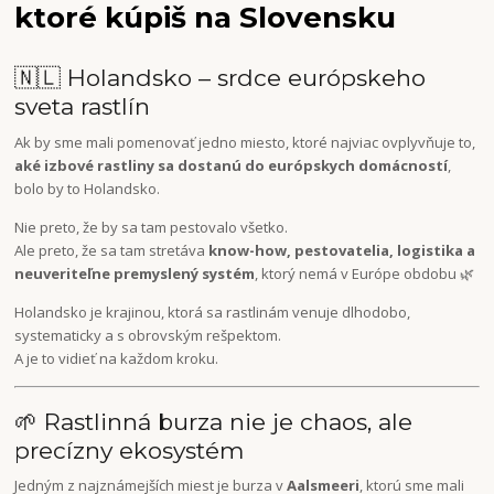
ktoré kúpiš na Slovensku
🇳🇱 Holandsko – srdce európskeho
sveta rastlín
Ak by sme mali pomenovať jedno miesto, ktoré najviac ovplyvňuje to,
aké izbové rastliny sa dostanú do európskych domácností
,
bolo by to Holandsko.
Nie preto, že by sa tam pestovalo všetko.
Ale preto, že sa tam stretáva
know-how, pestovatelia, logistika a
neuveriteľne premyslený systém
, ktorý nemá v Európe obdobu 🌿
Holandsko je krajinou, ktorá sa rastlinám venuje dlhodobo,
systematicky a s obrovským rešpektom.
A je to vidieť na každom kroku.
🌱 Rastlinná burza nie je chaos, ale
precízny ekosystém
Jedným z najznámejších miest je burza v
Aalsmeeri
, ktorú sme mali