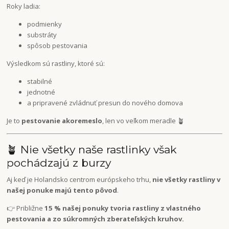
Roky ladia:
podmienky
substráty
spôsob pestovania
Výsledkom sú rastliny, ktoré sú:
stabilné
jednotné
a pripravené zvládnuť presun do nového domova
Je to
pestovanie ako
remeslo
, len vo veľkom meradle 🪴
🪴 Nie všetky naše rastlinky však
pochádzajú z burzy
Aj keď je Holandsko centrom európskeho trhu,
nie všetky rastliny v
našej ponuke majú tento pôvod
.
👉 Približne
15 % našej ponuky tvoria rastliny z vlastného
pestovania a zo súkromných zberateľských kruhov.