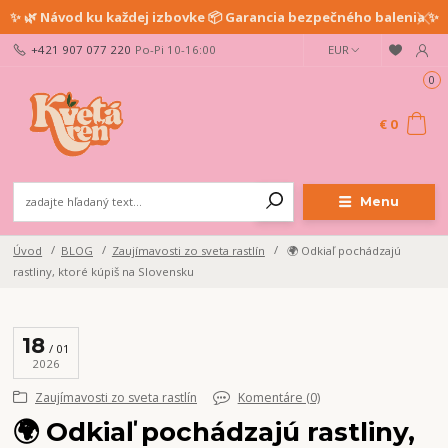
✨ 🌿 Návod ku každej izbovke 📦 Garancia bezpečného balenia ✨
+421 907 077 220
Po-Pi 10-16:00
EUR
0
€ 0
Menu
Úvod
BLOG
Zaujímavosti zo sveta rastlín
🌍 Odkiaľ pochádzajú
rastliny, ktoré kúpiš na Slovensku
18
01
2026
Zaujímavosti zo sveta rastlín
Komentáre (0)
🌍 Odkiaľ pochádzajú rastliny,