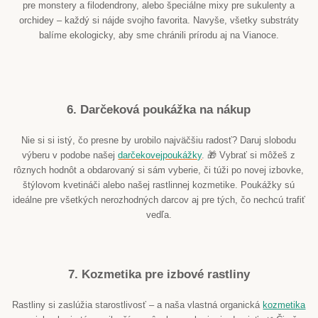
pre monstery a filodendrony, alebo špeciálne mixy pre sukulenty a
orchidey – každý si nájde svojho favorita. Navyše, všetky substráty
balíme ekologicky, aby sme chránili prírodu aj na Vianoce.
6. Darčeková poukážka na nákup
Nie si si istý, čo presne by urobilo najväčšiu radosť? Daruj slobodu
výberu v podobe našej
darčekovej
poukážky
. 🎁 Vybrať si môžeš z
rôznych hodnôt a obdarovaný si sám vyberie, či túži po novej izbovke,
štýlovom kvetináči alebo našej rastlinnej kozmetike. Poukážky sú
ideálne pre všetkých nerozhodných darcov aj pre tých, čo nechcú trafiť
vedľa.
7. Kozmetika pre izbové rastliny
Rastliny si zaslúžia starostlivosť – a naša vlastná organická
kozmetika