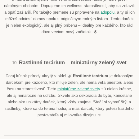
náročným obdobím. Doprajeme im wellness starostlivosť, aby sa zotavili
a opäť zažiarili. Po takejto premene sú pripravené na
adopciu
, a ty si ich
môžeš odniesť domov spolu s originálnym rodným listom. Tento darček
je nielen ekologický, ale aj plný príbehu – ideálny pre každého, kto rád
dáva veciam nový začiatok. 🌟
Rastlinné terárium – miniatúrny zelený svet
10.
Daruj kúsok prírody ukrytý v skle! 🌿
Rastlinné terárium
je dokonalým
darčekom pre každého, kto miluje zeleň, ale nemá veľa priestoru alebo
času na starostlivosť. Tieto
miniatúrne zelené svety
sú nielen krásne,
ale aj nenáročné na údržbu. Skvelé ako dekorácia do bytu, kancelárie
alebo ako unikátny darček, ktorý vždy zaujme. Stačí si vybrať štýl a
rastlinky, ktoré sa do terária hodia, a máš darček, ktorý poteší každého
pestovateľa aj milovníka dizajnu. ✨