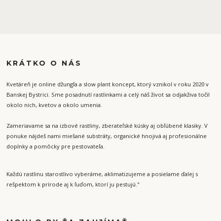
KRÁTKO O NÁS
Kvetáreň je online džungľa a slow plant koncept, ktorý vznikol v roku 2020 v
Banskej Bystrici. Sme posadnutí rastlinkami a celý náš život sa odjakživa točil
okolo nich, kvetov a okolo umenia.
Zameriavame sa na izbové rastliny, zberateľské kúsky aj obľúbené klasiky. V
ponuke nájdeš nami miešané substráty, organické hnojivá aj profesionálne
doplnky a pomôcky pre pestovateľa.
Každú rastlinu starostlivo vyberáme, aklimatizujeme a posielame ďalej s
rešpektom k prírode aj k ľuďom, ktorí ju pestujú."