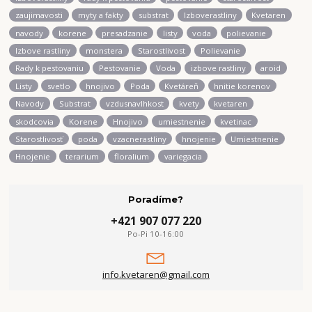
zaujimavosti
myty a fakty
substrat
Izboverastliny
Kvetaren
navody
korene
presadzanie
listy
voda
polievanie
Izbove rastliny
monstera
Starostlivost
Polievanie
Rady k pestovaniu
Pestovanie
Voda
izbove rastliny
aroid
Listy
svetlo
hnojivo
Poda
Kvetáreň
hnitie korenov
Navody
Substrat
vzdusnavlhkost
kvety
kvetaren
skodcovia
Korene
Hnojivo
umiestnenie
kvetinac
Starostlivosť
poda
vzacnerastliny
hnojenie
Umiestnenie
Hnojenie
terarium
floralium
variegacia
Poradíme?
+421 907 077 220
Po-Pi 10-16:00
info.kvetaren@gmail.com