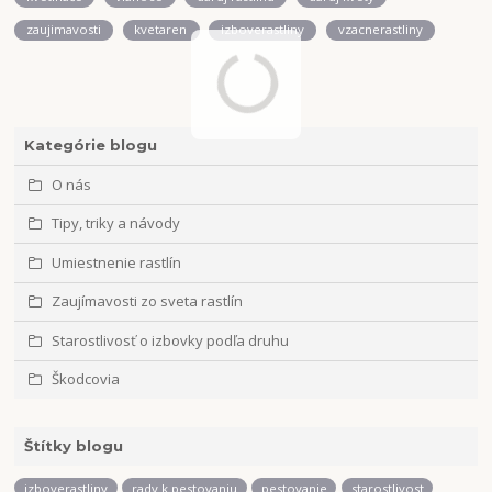
zaujimavosti
kvetaren
izboverastliny
vzacnerastliny
Kategórie blogu
O nás
Tipy, triky a návody
Umiestnenie rastlín
Zaujímavosti zo sveta rastlín
Starostlivosť o izbovky podľa druhu
Škodcovia
Štítky blogu
izboverastliny
rady k pestovaniu
pestovanie
starostlivost