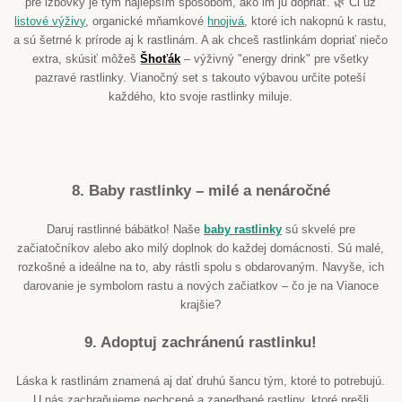
pre izbovky je tým najlepším spôsobom, ako im ju dopriať. 🌿 Či už
listové výživy
, organické mňamkové
hnojivá
, ktoré ich nakopnú k rastu,
a sú šetrné k prírode aj k rastlinám. A ak chceš rastlinkám dopriať niečo
extra, skúsiť môžeš
Šhoťák
– výživný "energy drink" pre všetky
pazravé rastlinky. Vianočný set s takouto výbavou určite poteší
každého, kto svoje rastlinky miluje.
8. Baby rastlinky – milé a nenáročné
Daruj rastlinné bábätko! Naše
baby rastlinky
sú skvelé pre
začiatočníkov alebo ako milý doplnok do každej domácnosti. Sú malé,
rozkošné a ideálne na to, aby rástli spolu s obdarovaným. Navyše, ich
darovanie je symbolom rastu a nových začiatkov – čo je na Vianoce
krajšie?
9. Adoptuj zachránenú rastlinku!
Láska k rastlinám znamená aj dať druhú šancu tým, ktoré to potrebujú.
U nás zachraňujeme nechcené a zanedbané rastliny, ktoré prešli