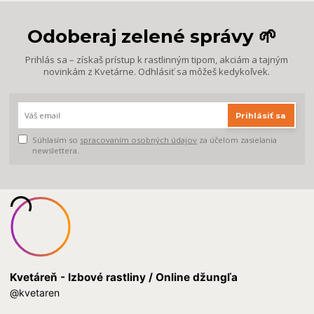
Odoberaj zelené správy 🌱
Prihlás sa – získaš prístup k rastlinným tipom, akciám a tajným
novinkám z Kvetárne. Odhlásiť sa môžeš kedykoľvek.
Prihlásiť sa
Súhlasím so
spracovaním osobných údajov
za účelom zasielania
newslettera.