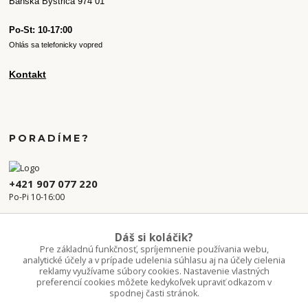
Banská Bystrica 974 01
Po-St: 10-17:00
Ohlás sa telefonicky vopred
Kontakt
PORADÍME?
+421 907 077 220
Po-Pi 10-16:00
info.kvetaren@gmail.com
Dáš si koláčik?
Pre základnú funkčnosť, spríjemnenie používania webu,
analytické účely a v prípade udelenia súhlasu aj na účely cielenia
reklamy využívame súbory cookies. Nastavenie vlastných
preferencií cookies môžete kedykoľvek upraviť odkazom v
spodnej časti stránok.