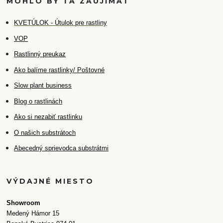
MOHLO BY ŤA ZAUJÍMAŤ
K
VETÚLOK - Útulok pre rastliny
VOP
Rastlinný preukaz
Ako balíme rastlinky/ Poštovné
Slow plant business
Blog o rastlinách
Ako si nezabiť rastlinku
O našich substrátoch
Abecedný sprievodca substrátmi
VÝDAJNÉ MIESTO
Showroom
Medený Hámor 15