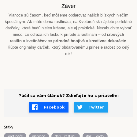
Záver
Vianoce sú časom, keď môžeme obdarovať našich blízkych niečím
špeciálnym. Ak máte doma rastlinára, na Kvetáreň.sk nájdete perfektné
darčeky, ktoré budú nielen krásne, ale aj praktické. Nezabudnite vybrať
niečo, čo odráža ich lásku k prírode a rastlinám – od
izbových
rastlín
a
kvetináčov
po
prírodné hnojivá
a
kreatívne dekorácie
.
Kúpte originálny darček, ktorý obdarovanému prinesie radosť po celý
rok!
Páčil sa vám článok? Zdieľajte ho s priateľmi
Facebook
Twitter
Štítky
kvetináče
vianoce
daruj rastlinu
daruj kvety