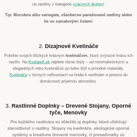
na rastliny z kategórie
vzácnych druhov
!
Tip:
Monstera albo variegata, všeobecne panašované rastliny alebo
tie so zamatovými listami
2.
Dizajnové Kvetináče
Potešte svojich blízkych krásnym
kvetináčom
, ktorý zvýrazní krásu ich
rastlín. Na
Kvetáreň.sk
nájdete rôzne štýly – od minimalistických a
elegantných retro kvetináčov po boho štýl a prírodné materiály.
Kvetináče
v rôznych veľkostiach sa hodia k rastlinám a prinesú do
domácnosti príjemnú atmosféru.
3.
Rastlinné Doplnky – Drevené Stojany, Oporné
tyče, Menovky
Pre každého rastlinára sú dôležité aj doplnky, ktoré uľahčujú
starostlivosť o rastliny. Stojany na kvetináče, ekologické oporné
systémy a kreatívne drevené menovky, či presaďmatky sú