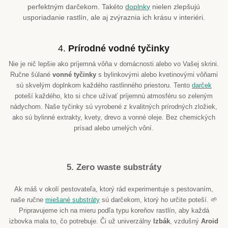
perfektným darčekom. Takéto
doplnky
nielen zlepšujú
usporiadanie rastlín, ale aj zvýraznia ich krásu v interiéri.
4.
Prírodné vodné tyčinky
Nie je nič lepšie ako príjemná vôňa v domácnosti alebo vo Vašej skrini.
Ručne šúlané
vonné tyčinky
s bylinkovými alebo kvetinovými vôňami
sú skvelým doplnkom každého rastlinného priestoru. Tento
darček
poteší každého, kto si chce užívať príjemnú atmosféru so zeleným
nádychom. Naše tyčinky sú vyrobené z kvalitných prírodných zložiek,
ako sú bylinné extrakty, kvety, drevo a vonné oleje. Bez chemických
prísad alebo umelých vôní.
5. Zero waste substráty
Ak máš v okolí pestovateľa, ktorý rád experimentuje s pestovaním,
naše ručne
miešané substráty
sú darčekom, ktorý ho určite poteší. 🌱
Pripravujeme ich na mieru podľa typu koreňov rastlín, aby každá
izbovka mala to, čo potrebuje. Či už univerzálny
Izbák
, vzdušný
Aroid