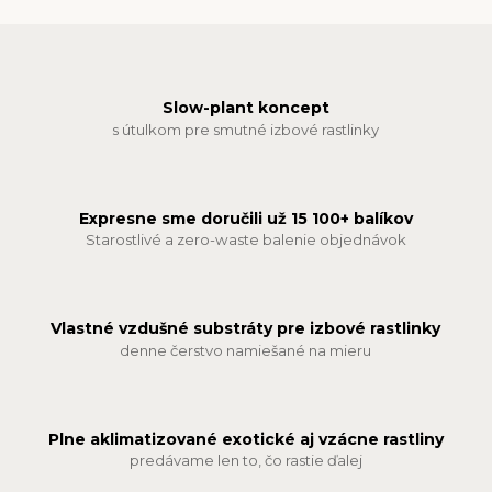
Slow-plant koncept
s útulkom pre smutné izbové rastlinky
Expresne sme doručili už 15 100+ balíkov
Starostlivé a zero-waste balenie objednávok
Vlastné vzdušné substráty pre izbové rastlinky
denne čerstvo namiešané na mieru
Plne aklimatizované exotické aj vzácne rastliny
predávame len to, čo rastie ďalej