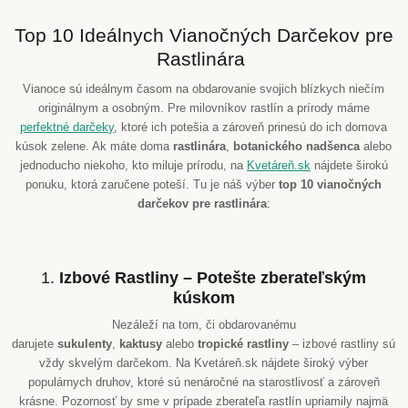
Top 10 Ideálnych Vianočných Darčekov pre
Rastlinára
Vianoce sú ideálnym časom na obdarovanie svojich blízkych niečím
originálnym a osobným. Pre milovníkov rastlín a prírody máme
perfektné darčeky
, ktoré ich potešia a zároveň prinesú do ich domova
kúsok zelene. Ak máte doma
rastlinára
,
botanického nadšenca
alebo
jednoducho niekoho, kto miluje prírodu, na
Kvetáreň.sk
nájdete širokú
ponuku, ktorá zaručene poteší. Tu je náš výber
top 10 vianočných
darčekov pre rastlinára
:
1.
Izbové Rastliny – Potešte zberateľským
kúskom
Nezáleží na tom, či obdarovanému
darujete
sukulenty
,
kaktusy
alebo
tropické rastliny
– izbové rastliny sú
vždy skvelým darčekom. Na Kvetáreň.sk nájdete široký výber
populárnych druhov, ktoré sú nenáročné na starostlivosť a zároveň
krásne. Pozornosť by sme v prípade zberateľa rastlín upriamily najmä