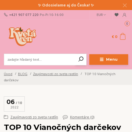
✨ Odosielame aj do Česka! ✨
+421 907 077 220
Po-Pi 10-16:00
EUR
0
€ 0
Menu
Úvod
BLOG
Zaujímavosti zo sveta rastlín
TOP 10 Vianočných
darčekov
06
10
2022
Zaujímavosti zo sveta rastlín
Komentáre (0)
TOP 10 Vianočných darčekov