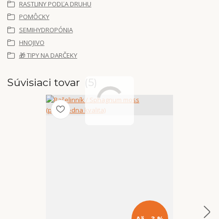
RASTLINY PODĽA DRUHU
POMÔCKY
SEMIHYDROPÓNIA
HNOJIVO
🎁 TIPY NA DARČEKY
Súvisiaci tovar
5
Až - 3 %