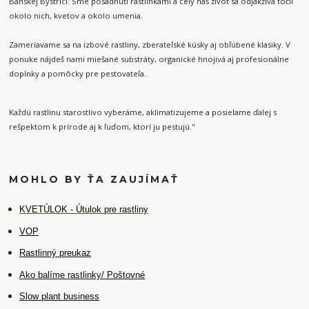
Banskej Bystrici. Sme posadnutí rastlinkami a celý náš život sa odjakživa točil
okolo nich, kvetov a okolo umenia.
Zameriavame sa na izbové rastliny, zberateľské kúsky aj obľúbené klasiky. V
ponuke nájdeš nami miešané substráty, organické hnojivá aj profesionálne
doplnky a pomôcky pre pestovateľa.
Každú rastlinu starostlivo vyberáme, aklimatizujeme a posielame ďalej s
rešpektom k prírode aj k ľuďom, ktorí ju pestujú."
MOHLO BY ŤA ZAUJÍMAŤ
K
VETÚLOK - Útulok pre rastliny
VOP
Rastlinný preukaz
Ako balíme rastlinky/ Poštovné
Slow plant business