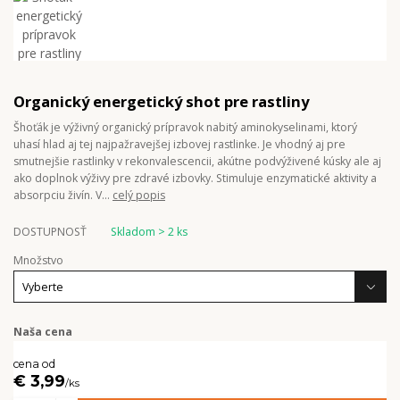
Organický energetický shot pre rastliny
Šhoťák je výživný organický prípravok nabitý aminokyselinami, ktorý
uhasí hlad aj tej najpažravejšej izbovej rastlinke. Je vhodný aj pre
smutnejšie rastlinky v rekonvalescencii, akútne podvýživené kúsky ale aj
ako doplnok výživy pre zdravé izbovky. Stimuluje enzymatické aktivity a
absorpciu živín. V...
celý popis
DOSTUPNOSŤ
Skladom > 2 ks
Množstvo
Naša cena
cena od
€ 3,99
/
ks