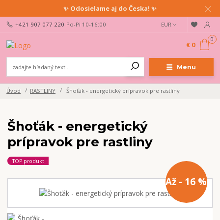
✨ Odosielame aj do Česka! ✨
+421 907 077 220
Po-Pi 10-16:00
EUR
0
€ 0
Menu
Úvod
RASTLINY
Šhoťák - energetický prípravok pre rastliny
Šhoťák - energetický
prípravok pre rastliny
TOP produkt
Až - 16 %