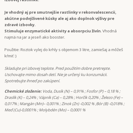
Je vhodný aj pre smutnejšie rastlinky v rekonvalescencii,
akútne podvýživené kúsky ale aj ako doplnok výživy pre
zdravé izbovky.
Stimuluje enzymatické aktivity a absorpciu živín
. Vhodná
najmä na jar a jeseň ako booster.
Použitie: Roztok vylej do krhly s objemom 3 litre, zamiešaj a môžeš
kŕmiť :)
Skladujte pri izbovej teplote. Pred použitím dobre pretrepte.
Uschovajte mimo dosah detí. Nie je určený ku konzumácii.
Spotrebujte ihneď po zakúpení.
Chemické zloženie:
Voda, Dusík (N) – 0,91% ; Fosfor (P) – 0,18 % ;
Draslík (K) – 0,24% ; Vápník (Ca) – 0,28% ; Horčík 0,20% ; Železo (Fe) –
0,017% ; Mangán (Mn)– 0,001% ; Zinok (Zn) -0,002 % ;Bór (B) -0,018% ;
Meď (Cu)-0,0001% ; Molybdén (Mo) – 0,0001 %