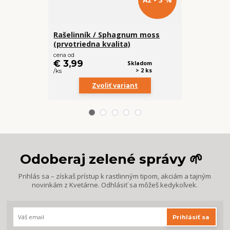
Rašelinník / Sphagnum moss
Keramzit
(prvotriedna kvalita)
cena od
cena od
€ 3,99
Skladom
€ 2,19
> 2 ks
/
ks
/
ks
Zvoliť variant
Z
Odoberaj zelené správy 🌱
Prihlás sa – získaš prístup k rastlinným tipom, akciám a tajným
novinkám z Kvetárne. Odhlásiť sa môžeš kedykoľvek.
Prihlásiť sa