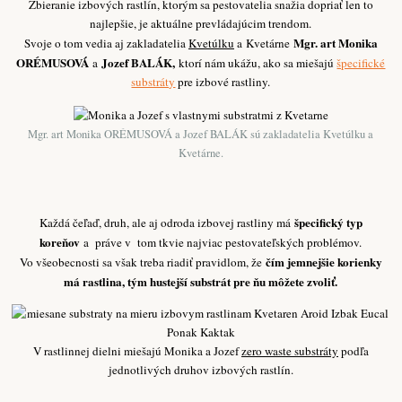
Zbieranie izbových rastlín, ktorým sa pestovatelia snažia dopriať len to
najlepšie, je aktuálne prevládajúcim trendom.
Mgr. art Monika
Svoje o tom vedia aj zakladatelia
Kvetúlku
a Kvetárne
ORÉMUSOVÁ
Jozef BALÁK,
a
ktorí nám ukážu, ako sa miešajú
špecifické
substráty
pre izbové rastliny.
Mgr. art Monika ORÉMUSOVÁ a Jozef BALÁK sú zakladatelia Kvetúlku a
Kvetárne.
špecifický typ
Každá čeľaď, druh, ale aj odroda izbovej rastliny má
koreňov
a práve v tom tkvie najviac pestovateľských problémov.
čím jemnejšie korienky
Vo všeobecnosti sa však treba riadiť pravidlom, že
má rastlina, tým hustejší substrát pre ňu môžete zvoliť.
V rastlinnej dielni miešajú Monika a Jozef
zero waste substráty
podľa
jednotlivých druhov izbových rastlín.