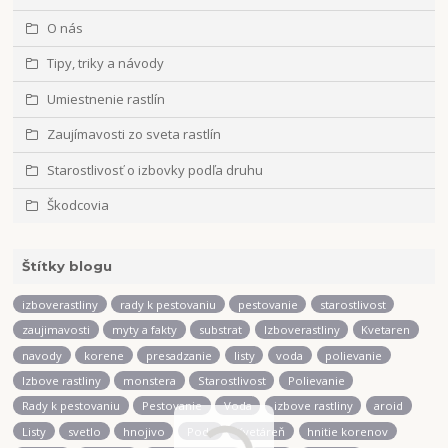
O nás
Tipy, triky a návody
Umiestnenie rastlín
Zaujímavosti zo sveta rastlín
Starostlivosť o izbovky podľa druhu
Škodcovia
Štítky blogu
izboverastliny
rady k pestovaniu
pestovanie
starostlivost
zaujimavosti
myty a fakty
substrat
Izboverastliny
Kvetaren
navody
korene
presadzanie
listy
voda
polievanie
Izbove rastliny
monstera
Starostlivost
Polievanie
Rady k pestovaniu
Pestovanie
Voda
izbove rastliny
aroid
Listy
svetlo
hnojivo
Poda
Kvetáreň
hnitie korenov