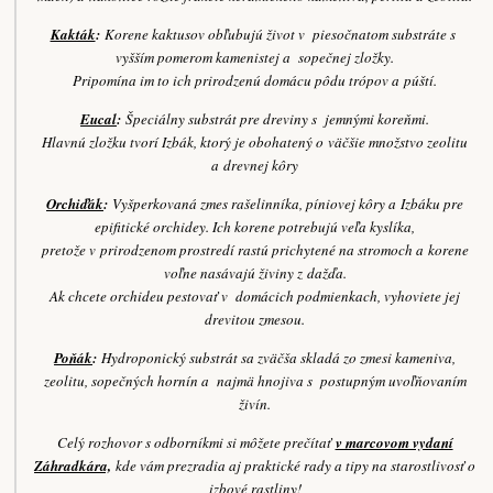
Kakták
:
Korene kaktusov obľubujú život v piesočnatom substráte s
vyšším pomerom kamenistej a sopečnej zložky.
Pripomína im to ich prirodzenú domácu pôdu trópov a púští.
Eucal
:
Špeciálny substrát pre dreviny s jemnými koreňmi.
Hlavnú zložku tvorí Izbák, ktorý je obohatený o väčšie množstvo zeolitu
a drevnej kôry
Orchiďák
:
Vyšperkovaná zmes rašelinníka, píniovej kôry a Izbáku pre
epifitické orchidey. Ich korene potrebujú veľa kyslíka,
pretože v prirodzenom prostredí rastú prichytené na stromoch a korene
voľne nasávajú živiny z dažďa.
Ak chcete orchideu pestovať v domácich podmienkach, vyhoviete jej
drevitou zmesou.
Poňák
:
Hydroponický substrát sa zväčša skladá zo zmesi kameniva,
zeolitu, sopečných hornín a najmä hnojiva s postupným uvoľňovaním
živín.
Celý rozhovor s odborníkmi si môžete prečítať
v marcovom vydaní
Záhradkára,
kde vám prezradia aj praktické rady a tipy na starostlivosť o
izbové rastliny!