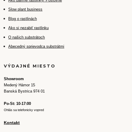
Ako balíme rastlinky/ Poštovné
Slow plant business
Blog o rastlinách
Ako si nezabiť rastlinku
O našich substrátoch
Abecedný sprievodca substrátmi
VÝDAJNÉ MIESTO
Showroom
Medený Hámor 15
Banská Bystrica 974 01
Po-St: 10-17:00
Ohlás sa telefonicky vopred
Kontakt