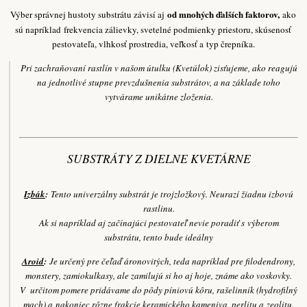
od mnohých ďalších faktorov,
Výber správnej hustoty substrátu závisí aj
ako
sú napríklad
frekvencia zálievky, svetelné podmienky priestoru, skúsenosť
pestovateľa, vlhkosť prostredia, veľkosť a typ črepníka.
Pri zachraňovaní rastlín v našom útulku (Kvetúlok) zisťujeme, ako reagujú
na jednotlivé stupne prevzdušnenia substrátov, a na základe toho
vytvárame unikátne zloženia.
SUBSTRÁTY Z DIELNE KVETÁRNE
Izbák
:
Tento univerzálny substrát je trojzložkový. Neurazí žiadnu izbovú
rastlinu.
Ak si napríklad aj začínajúci pestovateľ nevie poradiť s výberom
substrátu, tento bude ideálny
Aroid
:
Je určený pre čeľaď áronovitých, teda napríklad pre filodendrony,
monstery, zamiokulkasy, ale zamilujú si ho aj hoje, známe ako voskovky.
V určitom pomere pridávame do pôdy píniovú kôru, rašelinník (hydrofilný
mach) a nakoniec rôzne frakcie keramického kameniva, perlitu a zeolitu.