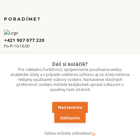
PORADÍME?
+421 907 077 220
Po-Pi 10-16:00
info.kvetaren@gmail.com
Dáš si koláčik?
Pre základnú funkčnosť, spríjemnenie používania webu,
analytické účely a v prípade udelenia súhlasu aj na účely cielenia
reklamy využívame súbory cookies. Nastavenie vlastných
preferencií cookies môžete kedykoľvek upraviť odkazom v
spodnej časti stránok.
Nastavenia
Upravit sběr cookies.
Súhlasím
Copyright 2020-2026 ©Kvetúlok / Kvetáreň
Súhlas môžete odmietnuť
tu
.
Vytvorené na
Eshop-rychlo.sk