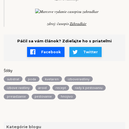
zdroj: časopis
Záhradkár
Páčil sa vám článok? Zdieľajte ho s priateľmi
Facebook
Twitter
Štítky
substrat
poda
kvetaren
izboverastliny
izbove rastliny
aroid
recept
rady k pestovaniu
presadzanie
pestovanie
hnojivo
Kategórie blogu