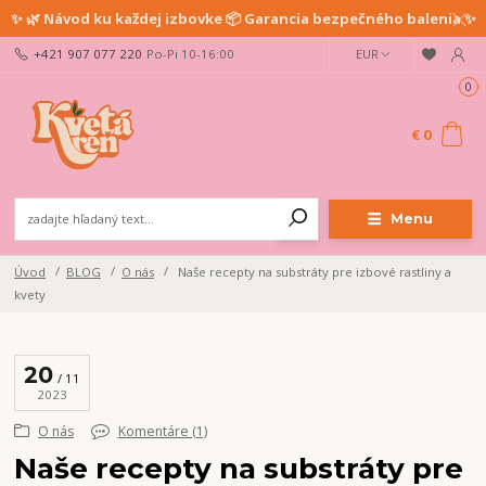
✨ 🌿 Návod ku každej izbovke 📦 Garancia bezpečného balenia ✨
+421 907 077 220
Po-Pi 10-16:00
EUR
0
€ 0
Menu
Úvod
BLOG
O nás
Naše recepty na substráty pre izbové rastliny a
kvety
20
11
2023
O nás
Komentáre (1)
Naše recepty na substráty pre