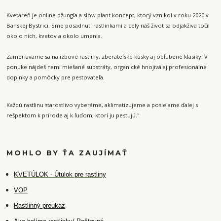
Kvetáreň je online džungľa a slow plant koncept, ktorý vznikol v roku 2020 v
Banskej Bystrici. Sme posadnutí rastlinkami a celý náš život sa odjakživa točil
okolo nich, kvetov a okolo umenia.
Zameriavame sa na izbové rastliny, zberateľské kúsky aj obľúbené klasiky. V
ponuke nájdeš nami miešané substráty, organické hnojivá aj profesionálne
doplnky a pomôcky pre pestovateľa.
Každú rastlinu starostlivo vyberáme, aklimatizujeme a posielame ďalej s
rešpektom k prírode aj k ľuďom, ktorí ju pestujú."
MOHLO BY ŤA ZAUJÍMAŤ
K
VETÚLOK - Útulok pre rastliny
VOP
Rastlinný preukaz