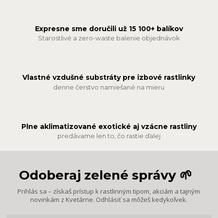
Expresne sme doručili už 15 100+ balíkov
Starostlivé a zero-waste balenie objednávok
Vlastné vzdušné substráty pre izbové rastlinky
denne čerstvo namiešané na mieru
Plne aklimatizované exotické aj vzácne rastliny
predávame len to, čo rastie ďalej
Odoberaj zelené správy 🌱
Prihlás sa – získaš prístup k rastlinným tipom, akciám a tajným
novinkám z Kvetárne. Odhlásiť sa môžeš kedykoľvek.