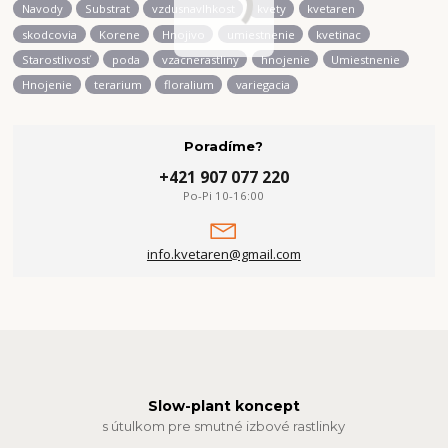
Navody
Substrat
vzdusnavlhkost
kvety
kvetaren
skodcovia
Korene
Hnojivo
umiestnenie
kvetinac
Starostlivosť
poda
vzacnerastliny
hnojenie
Umiestnenie
Hnojenie
terarium
floralium
variegacia
Poradíme?
+421 907 077 220
Po-Pi 10-16:00
info.kvetaren@gmail.com
Slow-plant koncept
s útulkom pre smutné izbové rastlinky