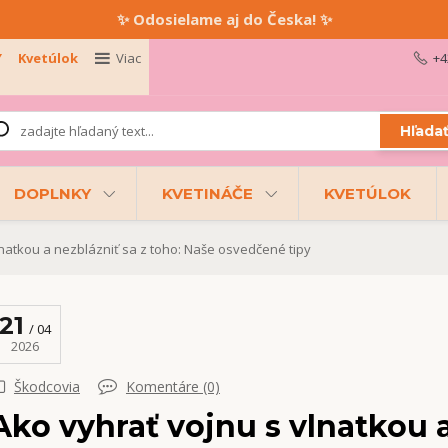
✨ Odosielame aj do Česka! ✨
Y
Kvetúlok
Viac
+4
Hľada
DOPLNKY
KVETINÁČE
KVETÚLOK
natkou a nezblázniť sa z toho: Naše osvedčené tipy
21
04
2026
Škodcovia
Komentáre (0)
Ako vyhrať vojnu s vlnatkou a