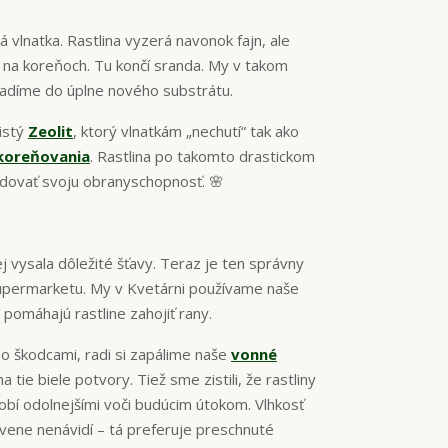
 vlnatka. Rastlina vyzerá navonok fajn, ale
ak na koreňoch. Tu končí sranda. My v takom
sadíme do úplne nového substrátu.
istý
Zeolit
, ktorý vlnatkám „nechutí“ tak ako
koreňovania
. Rastlina po takomto drastickom
udovať svoju obranyschopnosť. 🌸
ej vysala dôležité šťavy. Teraz je ten správny
supermarketu. My v Kvetárni používame naše
 pomáhajú rastline zahojiť rany.
so škodcami, radi si zapálime naše
vonné
tie biele potvory. Tiež sme zistili, že rastliny
 robí odolnejšími voči budúcim útokom. Vlhkosť
vene nenávidí – tá preferuje preschnuté