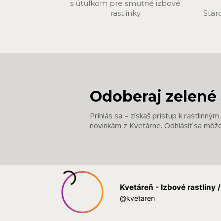
s útulkom pre smutné izbové
rastlinky
Star
Odoberaj zelené 
Prihlás sa – získaš prístup k rastlinný
novinkám z Kvetárne. Odhlásiť sa môž