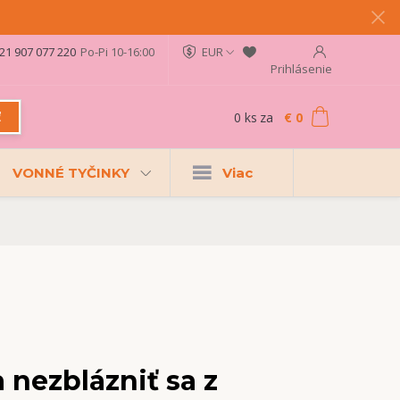
21 907 077 220
Po-Pi 10-16:00
EUR
Prihlásenie
0
ks
za
€ 0
ť
VONNÉ TYČINKY
Viac
 nezblázniť sa z