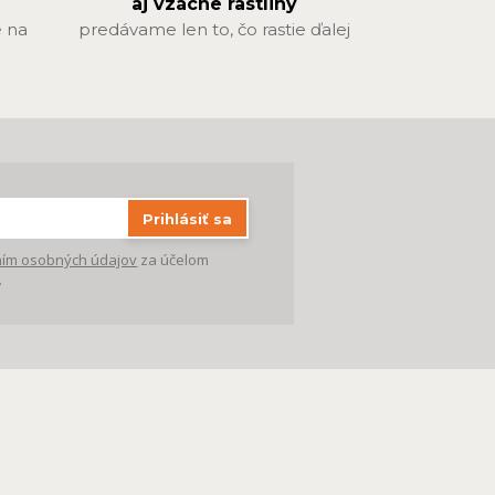
aj vzácne rastliny
 na
predávame len to, čo rastie ďalej
Prihlásiť sa
ím osobných údajov
za účelom
.