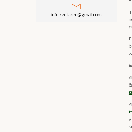
T
info.kvetaren@gmail.com
n
p
P
b
z
W
A
č
O
A
t
s