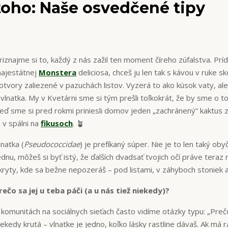
toho: Naše osvedčené tipy
riznajme si to, každý z nás zažil ten moment číreho zúfalstva. Prí
ajestátnej
Monstera
deliciosa, chceš ju len tak s kávou v ruke sk
otvory zaliezené v pazuchách listov. Vyzerá to ako kúsok vaty, ale
 vlnatka. My v Kvetárni sme si tým prešli toľkokrát, že by sme o to
eď sme si pred rokmi priniesli domov jeden „zachránený“ kaktus 
j v spálni na
fikusoch
. 🪴
lnatka (
Pseudococcidae
) je prefíkaný súper. Nie je to len taký oby
ednu, môžeš si byť istý, že ďalších dvadsať tvojich očí práve teraz 
kryty, kde sa bežne nepozeráš – pod listami, v záhyboch stonie
rečo sa jej u teba páči (a u nás tiež niekedy)?
 komunitách na sociálnych sieťach často vidíme otázky typu: „Pre
iekedy krutá – vlnatke je jedno, koľko lásky rastline dávaš. Ak má r