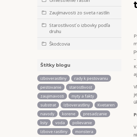
Umiestnenie rastlín
Zaujímavosti zo sveta rastlín
Starostlivosť o izbovky podľa
druhu
P
m
Škodcovia
p
–
Štítky blogu
K
a
izboverastliny
rady k pestovaniu
V
pestovanie
starostlivost
j
zaujimavosti
myty a fakty
ú
substrat
Izboverastliny
Kvetaren
navody
korene
presadzanie
P
listy
voda
polievanie
V
Izbove rastliny
monstera
n