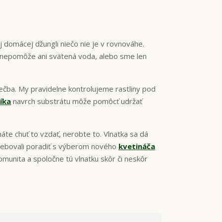
ej domácej džungli niečo nie je v rovnováhe.
ž nepomôže ani svätená voda, alebo sme len
iečba. My pravidelne kontrolujeme rastliny pod
íka
navrch substrátu môže pomôcť udržať
áte chuť to vzdať, nerobte to. Vlnatka sa dá
otrebovali poradiť s výberom nového
kvetináča
munita a spoločne tú vlnatku skôr či neskôr