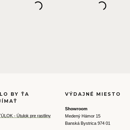
LO BY ŤA
VÝDAJNÉ MIESTO
JÍMAŤ
Showroom
ÚLOK - Útulok pre rastliny
Medený Hámor 15
Banská Bystrica 974 01