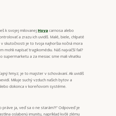
deš k svojej milovanej
Hoya
carnosa alebo
ontrolovať a zrazu ich uvidíš. Malé, biele, chlpaté
 v skutočnosti je to tvoja najhoršia nočná mora
m mohli napísať tragikomédiu. Náš najväčší fail?
zo supermarketu a za mesiac sme mali vlnatku
čajný hmyz; je to majster v schovávaní. Ak uvidíš
nevidí. Miluje suchý vzduch našich bytov a
k alebo dokonca v koreňovom systéme.
čo práve ja, veď sa o ne starám?!“ Odpoveď je
astlina oslabenú imunitu, napríklad kvôli zlému