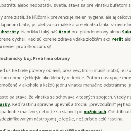
ubstrátu alebo nedostatku svetla, stáva sa pre vlnatku bufetom s 
y sme zistili, že kľúčom k prevencii je nielen hygiena, ale aj celkov
dupanom blate, jej pletivá sú mäkké a pre vlnatku ľahko strávite
ubstráty
. Napríklad taký náš
Aroid
pre philodendrony alebo
Suk
orene dýchali. Keď sú korene zdravé vďaka zložkám ako
Perlit
al
brnenie“ proti škodcom. 🌿
echanický boj: Prvá línia obrany
eď už tie biele potvory objavíš, prvá vec, ktorú musíš urobiť, je izo
elom dome rýchlejšie ako klebety v dedine. Potom nastupuje mra
amočené v alkohole a každú jednu vlnatku manuálne odstránime. Je
asto sa stáva, že vlnatka sa schováva v tesných spojoch. Vtedy
ásky
. Keď rastlinu správne upevníš a trochu „prevzdušníš“ jej habi
apadnutie masívne, nebojte sa siahnuť po
nožniciach
.
Odstrihnuti
ydezinfikovaným nástrojom) je lepšie, než prísť o celú rastlinu.
eď je vlnatka pod zemou: Najväčšie zákernosti