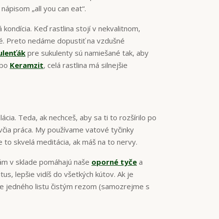
nápisom „all you can eat“.
á kondícia. Keď rastlina stojí v nekvalitnom,
ľné. Preto nedáme dopustiť na vzdušné
ulenťák
pre sukulenty sú namiešané tak, aby
ebo
Keramzit
, celá rastlina má silnejšie
lácia. Teda, ak nechceš, aby sa ti to rozšírilo po
včia práca. My používame vatové tyčinky
 to skvelá meditácia, ak máš na to nervy.
 nám v sklade pomáhajú naše
oporné tyče
a
tus, lepšie vidíš do všetkých kútov. Ak je
e jedného listu čistým rezom (samozrejme s