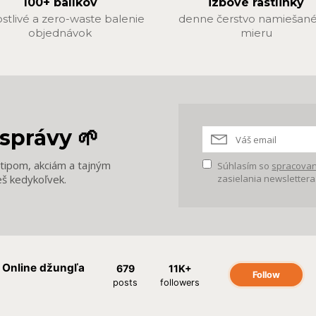
100+ balíkov
izbové rastlinky
ostlivé a zero-waste balenie
denne čerstvo namiešané
objednávok
mieru
správy 🌱
m tipom, akciám a tajným
Súhlasím so
spracovan
eš kedykoľvek.
zasielania newslettera