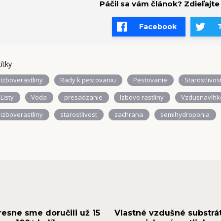
Páčil sa vám článok? Zdieľajte
Facebook
títky
Izboverastliny
Rady k pestovaniu
Pestovanie
Starostlivos
Listy
Voda
presadzanie
Izbove rastliny
Vzdusnavlhk
izboverastliny
starostlivost
zachrana
semihydroponia
resne sme doručili už 15
Vlastné vzdušné substrá