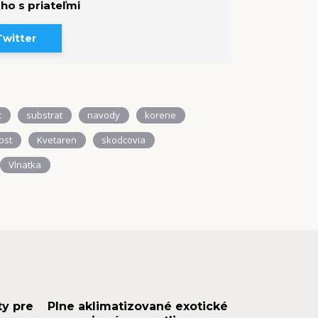
 ho s priateľmi
Twitter
t
substrat
navody
korene
ost
Kvetaren
skodcovia
Vlnatka
ty pre
Plne aklimatizované exotické