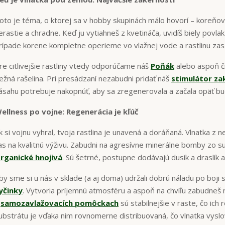
oto je téma, o ktorej sa v hobby skupinách málo hovorí – koreňová
erastie a chradne. Keď ju vytiahneš z kvetináča, uvidíš biely povl
rípade korene kompletne operieme vo vlažnej vode a rastlinu za
re citlivejšie rastliny vtedy odporúčame náš
Poňák
alebo aspoň č
ežná rašelina. Pri presádzaní nezabudni pridať náš
stimulátor za
ásahu potrebuje nakopnúť, aby sa zregenerovala a začala opäť b
ellness po vojne: Regenerácia je kľúč
k si vojnu vyhral, tvoja rastlina je unavená a doráňaná. Vlnatka z n
as na kvalitnú výživu. Zabudni na agresívne minerálne bomby zo 
rganické hnojivá
. Sú šetrné, postupne dodávajú dusík a draslík a
by sme si u nás v sklade (a aj doma) udržali dobrú náladu po boji 
yčinky
. Vytvoria príjemnú atmosféru a aspoň na chvíľu zabudneš na 
v
samozavlažovacích pomôckach
sú stabilnejšie v raste, čo ich
ubstrátu je vďaka nim rovnomerne distribuovaná, čo vlnatka vyslo