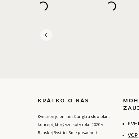
KRÁTKO O NÁS
MOH
ZAU
Kvetáreň je online džungľa a slow plant
K
VET
koncept, ktorý vznikol v roku 2020 v
Banskej Bystrici. Sme posadnutí
VOP