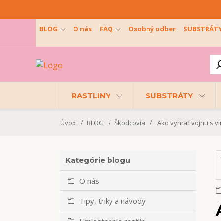
BLOG
O nás
FAQ
Osobný odber
SUBSTRÁT
RASTLINY
SUBSTRÁTY
Úvod
BLOG
Škodcovia
Ako vyhrať vojnu s vl
Kategórie blogu
O nás
Tipy, triky a návody