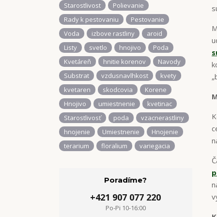
Starostlivost
Polievanie
s
Rady k pestovaniu
Pestovanie
M
Voda
izbove rastliny
aroid
u
Listy
svetlo
hnojivo
Poda
s
Kvetáreň
hnitie korenov
Navody
k
Substrat
vzdusnavlhkost
kvety
„
kvetaren
skodcovia
Korene
M
Hnojivo
umiestnenie
kvetinac
K
Starostlivosť
poda
vzacnerastliny
c
hnojenie
Umiestnenie
Hnojenie
n
terarium
floralium
variegacia
Č
p
Poradíme?
n
+421 907 077 220
v
Po-Pi 10-16:00
K