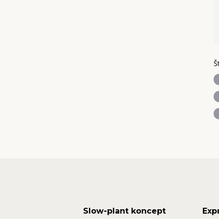
Š
Slow-plant koncept
Exp