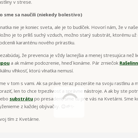
astliny v strese.
o sme sa naučili (niekedy bolestivo)
lnatka nie je koniec sveta, ale je to budíček. Hovorí nám, že v naš
ožno je to príliš suchý vzduch, možno starý substrát, ktorému u
odcenili karanténu nového prírastku.
ezabúdaj, že prevencia je vždy lacnejšia a menej stresujúca než l
upou
a ak máme podozrenie, hneď konáme. Pár zrniečok
Rašelinn
okálnu vlhkosť, ktorú vlnatka nemusí.
me v tom s vami. Ak sa práve teraz pozeráte na svoju rastlinu a m
oraziť, len to chce trpezlivosť a správne nástroje. A ak by ste p
lebo
substrátu
po presadení, sme tu pre vás na Kvetárni. Sme ko
yženieme z každej obývačky. 😉🌱✨
voj tím z Kvetárne.