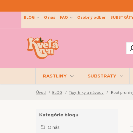
BLOG
O nás
FAQ
Osobný odber
SUBSTRÁT
RASTLINY
SUBSTRÁTY
Úvod
BLOG
Tipy, triky a návody
Root pruning
Kategórie blogu
O nás