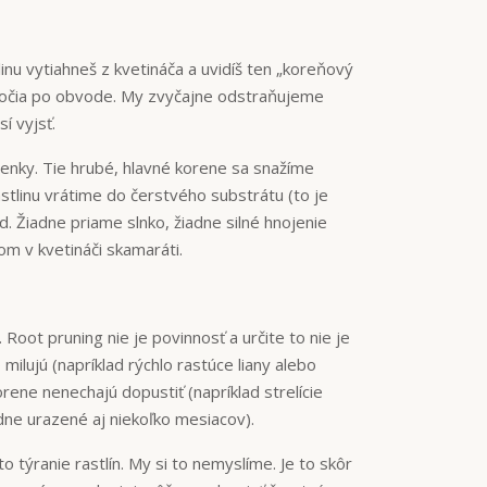
nu vytiahneš z kvetináča a uvidíš ten „koreňový
sa točia po obvode. My zvyčajne odstraňujeme
í vyjsť.
ienky. Tie hrubé, hlavné korene sa snažíme
astlinu vrátime do čerstvého substrátu (to je
d. Žiadne priame slnko, žiadne silné hnojenie
m v kvetináči skamaráti.
Root pruning nie je povinnosť a určite to nie je
 milujú (napríklad rýchlo rastúce liany alebo
rene nenechajú dopustiť (napríklad strelície
ne urazené aj niekoľko mesiacov).
týranie rastlín. My si to nemyslíme. Je to skôr